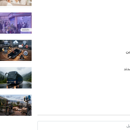
ین
دند