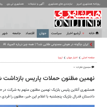
روزنامه همشهری امروز
نیازمندی های همشهری
آگهی و تبلیغات
همشهری تی وی
رو
خانه
آرشیو اخبار
سياست
جهان
اقتصاد
جامعه
شهر
ایران چگونه در هوش مصنوعی طلایی شد؟ | همه چیز درباره المپیاد AI
صفحه اصلی
اخبار جهان
اروپا
مجموع نظرات: ۰
نهمین مظنون حملات پاریس بازداشت 
همشهری آنلاین پلیس بلژیک نهمین مظنون متهم به شرکت در حملا
دادستان فدرال بلژیک پنجشنبه با اعلام این خبر، مظنون را فردی 