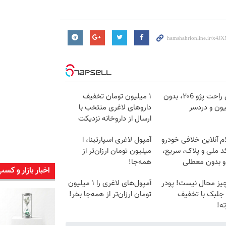
فروش راحت پژو ۲۰6، بدون
۱ میلیون تومان تخفیف
ون و دردسر
داروهای لاغری منتخب با
ارسال از داروخانه نزدیکت
م آنلاین خلافی خودرو
آمپول لاغری اسپارتینا، ا
د ملی و پلاک، سریع،
میلیون تومان ارزان‌تر از
و بدون معطلی
همه‌جا!
اخبار بازار و کسب
یز محال نیست! پودر
آمپول‌های لاغری را ۱ میلیون
 جلبک با تخفیف
تومان ارزان‌تر از همه‌جا بخر!
ه!