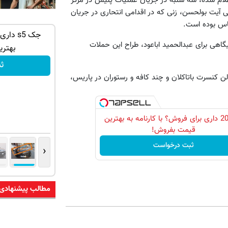
 آیت بولحسن، زنی که در اقدامی انتحاری در جریان
اس بوده است.
ش ( ثبت
فروش خودرو شما فقط با یک درخواست
جک s5 د
هی برای عبدالحمید اباعود، طراح این حملات
آنلاین ✔
بهتری
ثبت درخواست
ث
دو فرانس»، سالن کنسرت باتاکلان و چند کافه و رستوران در پاریس،
پژو 206 داری برای فروش؟ با کارنامه به بهترین
قیمت بفروش!
ثبت درخواست
‹
مطالب پیشنهادی