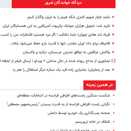
دیدگاه خوانندگان امروز
شاید ناچار شویم کنترل تنگه هرمز را به ایران واگذار کنیم
تایید شد: تحویل هزاران موشک پاتریوت آمریکایی به این همسایگان ایران
فریاد تند هادی چوپان؛‌ شما دلقکید | اگر مرد هستید افتخارات من را کسب 
قالیباف پیام داد؛ ایران مقتدر، تنها با قدرت بازو حفظ نمی‌شود بلکه...
واکنش عراقچی به توافق امنیتی عربستان، ترکیه و پاکستان
تصاویری از مداح ربوده شده در حال مداحی + ویدئو | ارسال فیلم از لحظه قت
بعد از رضاییان؛ بختیاری زاده قید یک ستاره دیگر استقلال را هم زد
در همین زمینه
شکست سنگین راست‌های افراطی فرانسه در انتخابات منطقه‌ای
نگرانی راست افراطی فرانسه از به قدرت رسیدن "رئیس‌جمهور مصطفی"
صحنه بمب‌گذاری یک خودرو توسط داعش
ائتلاف در خانه تروریسم
پسر وزیر امور خارجه فرانسه بازداشت شد