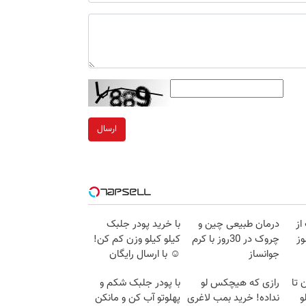
ارسال
از
درمان طبیعی چین و
با خرید پودر جلبک
وز
چروک در 30روز با کرم
کیلو کیلو وزن کم کن!
جوانساز
☺ با ارسال رایگان
آلمانی(45%تخفیف)
 تا
رازی که هیچکس لو
با پودر جلبک شکم و
15کیلو
نداده! خرید بمب لاغری
پهلوتو آب کن و مانکن