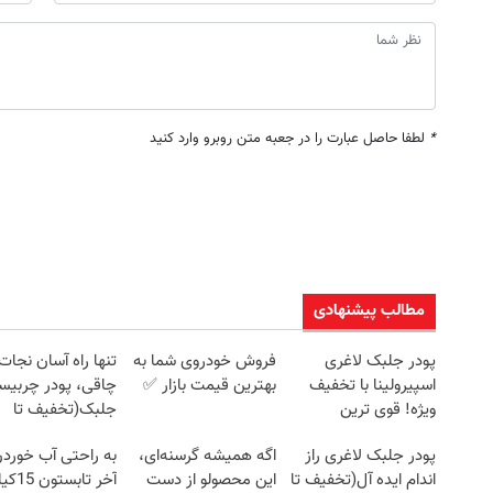
*
لطفا حاصل عبارت را در جعبه متن روبرو وارد کنید
مطالب پیشنهادی
پودر جلبک لاغری
فروش خودروی شما به
تنها راه آسان نجات 
اسپیرولینا با تخفیف
بهترین قیمت بازار ✅
چاقی، پودر چربیس
ویژه! قوی ترین
جلبک(تخفیف تا
چربیسوز جهان😊
امشب)
پودر جلبک لاغری راز
اگه همیشه گرسنه‌ای،
به راحتی آب خوردن
اندام ایده آل(تخفیف تا
این محصولو از دست
آخر تابستون 