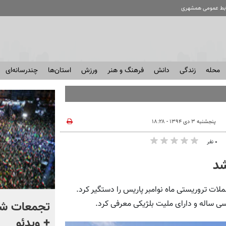
ابط عمومی همشهری
محله
زندگی
دانش
فرهنگ و هنر
ورزش
استان‌ها
چندرسانه‌ای
پنجشنبه ۳ دی ۱۳۹۴ - ۱۸:۲۸
۰ نفر
شد
ت تروریستی ماه نوامبر پاریس را دستگیر کرد.
به ترامپ هشدار دادند که
تجمعات شب
سی ساله و دارای ملیت بلژیکی معرفی کرد.
هرچه سریعتر از ایران خارج
+ ویدئو