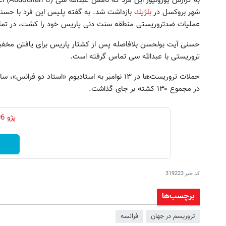
شهر بروکسل در
بلژيك
بازداشت شد. به گفته پلیس این فرد با حسنی
عملیات ضدتروریستی منطقه سنت دنی پاریس خود را کشت، در تم
وی شما هم تنها در چند ساعت فروخته
اینجا ماشینت رو راحت بفرو
حسنی آیت بولحسن بلافاصله پس از کشتار پاریس برای یافتن مخفیگا
خواهد شد
درخواست فروش)
تروریستی با عبدالله سی تماس گرفته است.
درخواست فروش
درخواست فروش
حملات تروریست‌ها در ۱۳ نوامبر به استادیوم «استاد 
در مجموع ۱۳۰ کشته بر جای گذاشت.
کد خبر
319223
برچسب‌ها
تروریسم در جهان
فرانسه