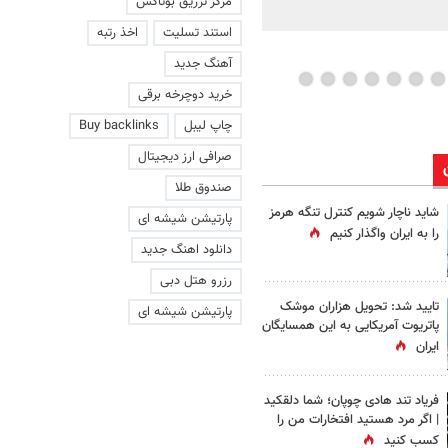
مرکز تزریق بوتاکس
ویدئو
استند تسلیت
اخذ رتبه
آهنگ جدید
خرید دوچرخه برقی
چاپ لیبل
Buy backlinks
صرافی ارز دیجیتال
صندوق طلا
شاید ناچار شویم کنترل تنگه هرمز
پارتیشن شیشه ای
را به ایران واگذار کنیم
دانلود اهنگ جدید
رزرو هتل دبی
تایید شد: تحویل هزاران موشک
پارتیشن شیشه ای
پاتریوت آمریکایی به این همسایگان
ایران
فریاد تند هادی چوپان؛‌ شما دلقکید
| اگر مرد هستید افتخارات من را
کسب کنید