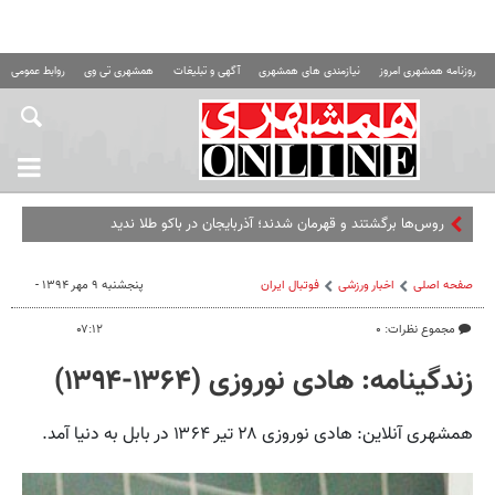
روزنامه همشهری امروز
نیازمندی های همشهری
آگهی و تبلیغات
همشهری تی وی
روابط عمومی ه
روس‌ها برگشتند و قهرمان شدند؛ آذربایجان در باکو طلا ندید
صفحه اصلی
اخبار ورزشی
فوتبال ايران
پنجشنبه ۹ مهر ۱۳۹۴ -
مجموع نظرات: ۰
۰۷:۱۲
زندگینامه: هادی نوروزی (۱۳۶۴-۱۳۹۴)
همشهری آنلاین: هادی نوروزی ۲۸ تیر ۱۳۶۴ در بابل به دنیا آمد.