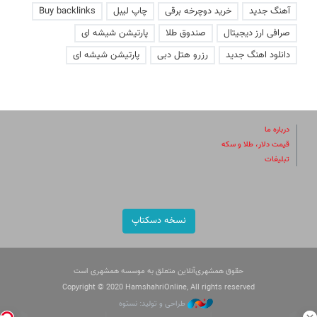
آهنگ جدید
خرید دوچرخه برقی
چاپ لیبل
Buy backlinks
صرافی ارز دیجیتال
صندوق طلا
پارتیشن شیشه ای
دانلود اهنگ جدید
رزرو هتل دبی
پارتیشن شیشه ای
درباره ما
قیمت دلار، طلا و سکه
تبلیغات
نسخه دسکتاپ
حقوق همشهری‌آنلاین متعلق به موسسه همشهری است
Copyright © 2020 HamshahriOnline, All rights reserved
طراحی و تولید: نستوه