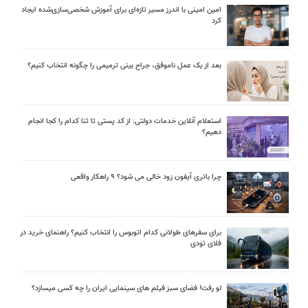
امین امینی با اندرز مسیر تازه‌ای برای آموزش شخصی‌سازی‌شده ایجاد
کرد
بعد از یک عمل ناموفق، جراح بینی ترمیمی را چگونه انتخاب کنیم؟
استعلام آنلاین خدمات دولتی: از کد پستی تا ثنا کدام را کجا انجام
دهیم؟
چرا باتری آیفون زود خالی می شود؟ ۹ راهکار واقعی
برای سفرهای طولانی کدام اتوبوس را انتخاب کنیم؟ راهنمای خرید در
فلای تودی
لو رفت! فضای سبز فیلم های سینمایی ایران را چه کسی میسازد؟