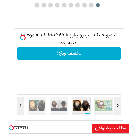
ذاره
شامپو جلبک اسپیرولینارو با ۴۵٪ تخفیف به موهات
هدیه بده
تخفیف ویژه!
›
‹
مطالب پیشنهادی