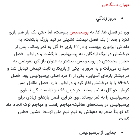
دوران باشگاهی
مروز زندگي
وی در فصل ۸۵-۸۶ به
پرسپولیس
پیوست، اما حتی یک بار هم بازی
نکرد و بعد از یک فصل نیمکت نشینی در تیم بزرگ پایتخت، به
داماش ایرانیان پیوست و در ۲۲ بازی ۱۰ گل به ثمر رساند. پس از
درخشش در لیگ آزادگان، به پرسپولیس بازگشت و در اولین فصل
حضور مجددش در پرسپولیس، بیشتر به عنوان بازیکن تعویضی به
میدان می‌رفت و به مرور به یکی از بازیکنان ثابت تیمش تبدیل شد و
در بیشتر بازهای آسیایی، یکی از ۱۱ مرد اصلی پرسپولیس بود. فصل
۸۸-۸۹ را با درخشش آغاز کرد و در اولین بازی فصل مقابل مس
کرمان دو گل به ثمر رساند. در دربی ۶۸ نیز توانست گل تساوی
پرسپولیس را به ثمر برساند. وی در این فصل بازهای زیادی برای
پرسپولیس در پست‌های هافبک-مهاجم راست و مهاجم نوک انجام داد
که نهایتاً منجر به دعوتش به تیم تیم ملی توسط افشین قطبی
گشت.
جدایی از پرسپولیس