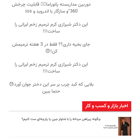
دوربین مداربسته پانوراما👈🏻 قابلیت چرخش
360°و سازگار با اندروید و ios
این دکتر شیرازی کرم ترمیم زخم ایرانی را
ساخت!!!
جای بخیه داری؟؟ فقط در 3 هفته ترمیمش
کن!😍
این دکتر شیرازی کرم ترمیم زخم ایرانی را
ساخت!!!
بلایی که کبد چرب بر سر این دختر جوان آورد😓
حتما ببین
اخبار بازار و کسب و کار
چگونه پیراهن مردانه را با شلوار جین یا پارچه‌ای ست کنیم؟