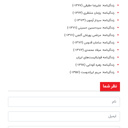
زندگینامه: علیرضا حقیقی (۱۳۶۷-)
زندگینامه: پژمان منتظری (۱۳۶۲-)
زندگینامه: سردار آزمون (۱۳۷۳-)
زندگینامه: سیدحسین حسینی (۱۳۷۱-)
زندگینامه: مرتضی پورعلی‌ گنجی (۱۳۷۱-)
زندگینامه: سامان قدوس (۱۳۷۲-)
زندگینامه: میلاد محمدی (۱۳۷۲-)
زندگینامه فوتبالیست‌های ایران
زندگینامه: زهره کودایی (۱۳۶۸-)
زندگینامه: مریم ایراندوست (۱۳۵۷-)
نظر شما