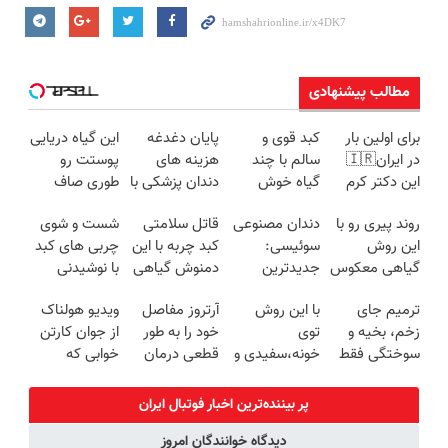
مطالب پیشنهادی
برای اولین بار
کبد قوی و
پایان دغدغه
این گیاه دریایی
در ایران🇮🇷
سالم با چند
هزینه های
پوستت رو
این دکتر کرم
گیاه خوش
دندان پزشکی با
طوری صاف
ترمیم کننده 23
طعم
پک سفید
میکنه انگار
روند پیری رو با
دندان مصنوعی
قاتل سلامتی
شست و شوی
روزه ساخت!
کننده خانگی
20سال جوون
این روش
سوئیسی:
کبد چربه با این
چربی های کبد
شدی🔥
گیاهی معکوس
جدیدترین
دمنوش گیاهی
با نوشیدنی
کن
فناوری اروپا،
کبدتو بیمه کن
گیاهی(55%تخفیف)
ترمیم جای
با این روش
آرتروز مفاصل
ویدیو هولناک
سبک و مقاوم |
زخم، بخیه و
توی
خود را به طور
از جوان کارتن
پرداخت قسطی
سوختگی فقط
خونه،سفیدی و
قطعی درمان
خوابی که
در 3 هفته!!😍
زیبایی دندوناتو
کنید!
میلیاردر شد.
برگردون
◗پرسش‌نامه◖
آموزش رایگان
پر بیننده‌ترین اخبار فوتبال ايران
(40%off)
دیدگاه خوانندگان امروز