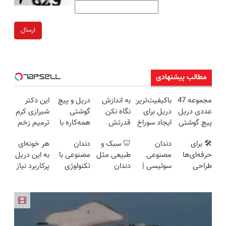
ارسال
مطالب پیشنهادی
مجموعه 47
باکیفیت‌ترین
به اندازش
دریل و پیچ
این دکتر
عددی دریل
دریل برای
نگاه نکن
گوشتی
شیرازی کرم
پیچ گوشتی
ایجاد سوراخ
قدرتش
همه‌کاره با
ترمیم زخم
شارژی
😱
درحد هالکه
گیربکس
ایرانی را
🛠️ برای
دندان
🦷 سبک و
دندان
هر خونه‌ای
(تخفیف به
😉 (پرداخت
هوشمند ⚙️
ساخت!!!
حرفه‌ای‌ها
مصنوعی
طبیعی مثل
مصنوعی با
به این دریل
مدت
درب
(نصف
طراحی
سوئیسی |
دندان
تکنولوژی
پرکاربرد نیاز
محدود)
منزل+گارانتی
قیمت بازار
شده، برای
سبک،
خودت!
دیجیتال
داره😍 با
تعویض)
🔥)
همه قابل
مقاوم،
نصب آسان
سوئیسی
تخفیف بخر
استفاده‌ست!
طبیعی!
و پرداخت
🇨🇭
😉👌🏻
ویزیت
اقساطی 💳
رایگان+پرداخت
📍 تهران