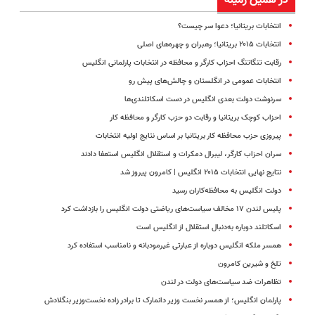
در همین زمینه
انتخابات بریتانیا؛ دعوا سر چیست؟
انتخابات ۲۰۱۵ بریتانیا؛ رهبران و چهره‌های اصلی
رقابت تنگاتنگ احزاب کارگر و محافظه در انتخابات پارلمانی انگلیس
انتخابات عمومی در انگلستان و چالش‌های پیش رو
سرنوشت دولت بعدی انگلیس در دست اسکاتلندی‌ها
احزاب کوچک بریتانیا و رقابت دو حزب کارگر و محافظه کار
پیروزی حزب محافظه کار بریتانیا بر اساس نتایج اولیه انتخابات
سران احزاب کارگر، لیبرال دمکرات و استقلال انگلیس استعفا دادند
نتایج نهایی انتخابات ۲۰۱۵ انگلیس | کامرون پیروز شد
دولت انگلیس به محافظه‌کاران رسید
پلیس لندن ۱۷ مخالف سیاست‌های ریاضتی دولت انگلیس را بازداشت کرد
اسکاتلند دوباره به‌دنبال استقلال از انگلیس است
همسر ملکه انگلیس دوباره از عبارتی غیرمودبانه و نامناسب استفاده کرد
تلخ و شیرین کامرون
تظاهرات ضد سیاست‌های دولت در لندن
پارلمان انگلیس؛ از همسر نخست‌ وزیر دانمارک تا برادر زاده نخست‌وزیر بنگلادش