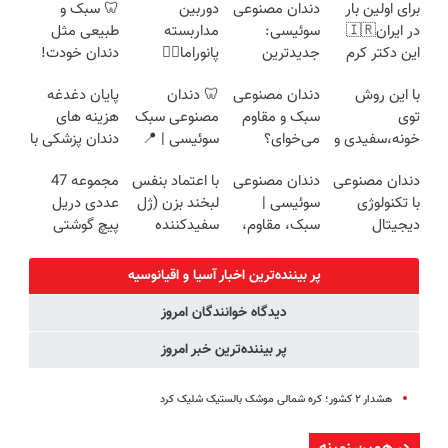
برای اولین بار
دندان مصنوعی
دوربین
🦷 سبک و
در ایران🇮🇷
سوئیسی:
مداربسته
طبیعی مثل
این دکتر کرم
جدیدترین
پانوراما👈🏻
دندان خودت!
ترمیم کننده 23
فناوری اروپا،
قابلیت چرخش
نصب آسان و
با این روش
دندان مصنوعی
🦷 دندان
پایان دغدغه
روزه ساخت!
سبک و مقاوم |
360°و سازگار با
پرداخت
توی
سبک و مقاوم
مصنوعی سبک
هزینه های
پرداخت قسطی
اندروید و ios
اقساطی 💳 📍
خونه،سفیدی و
می‌خوای؟
سوئیسی | 📍
دندان پزشکی با
تهران
زیبایی دندوناتو
پرداخت
تهران | ✅
پک سفید
دندان مصنوعی
دندان مصنوعی
با اعتماد بنفس
مجموعه 47
برگردون
اقساطی هم
ویزیت رایگان +
کننده خانگی
با تکنولوژی
سوئیسی |
لبخند بزن (ژل
عددی دریل
(40%off)
داریم!😍 | 📍
اقساط
دیجیتال
سبک، مقاوم،
سفیدکننده
پیچ گوشتی
تهران
سوئیسی🇨🇭
طبیعی! ویزیت
دندان40%تخفیف)
شارژی (تخفیف
رایگان+پرداخت
به مدت
پر بیننده‌ترین اخبار آسیا و اقیانوسیه
اقساطی😍
محدود)
دیدگاه خوانندگان امروز
پر بیننده‌ترین خبر امروز
هشدار ۲ کشور؛ کره شمالی موشک بالستیک شلیک کرد