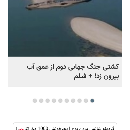
اقساطی😍
ماه +
کشتی‌ جنگ جهانی دوم از عمق آب
اف
بیرون زد! + فیلم
ما
گردونه شانس بدون پوچ | بچرخونش 1000 دلار تتر ببر!