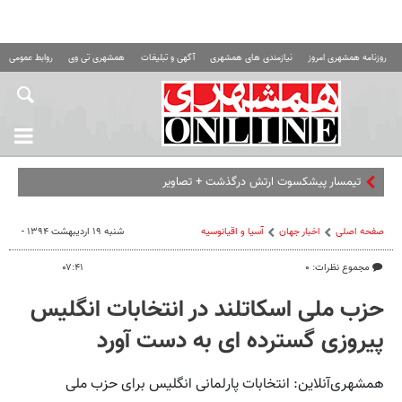
روزنامه همشهری امروز
نیازمندی های همشهری
آگهی و تبلیغات
همشهری تی وی
روابط عمومی ه
تیمسار پیشکسوت ارتش درگذشت + تصاویر
صفحه اصلی
اخبار جهان
آسیا و اقیانوسیه
شنبه ۱۹ اردیبهشت ۱۳۹۴ -
مجموع نظرات: ۰
۰۷:۴۱
حزب ملی اسکاتلند در انتخابات انگلیس
پیروزی گسترده ای به دست آورد
همشهری‌آنلاین: انتخابات پارلمانی انگلیس برای حزب ملی