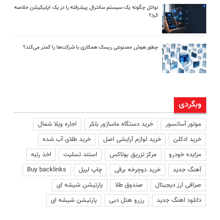
نواتل چگونه یک سیستم سانترال پیشرفته را در یک اپلیکیشن خلاصه
کرد؟
چطور هوش مصنوعی ریسک همکاری با شرکت‌ها را کمتر می‌کند؟
وبگردی
موتور آسانسور
خرید دستگاه ماساژور بلکر
اجاره ویلا شمال
خرید ادکلن
خرید لوازم آرایشی اصل
خرید طلای آب شده
مزایده خودرو
مرکز تزریق بوتاکس
استند تسلیت
اخذ رتبه
آهنگ جدید
خرید دوچرخه برقی
چاپ لیبل
Buy backlinks
صرافی ارز دیجیتال
صندوق طلا
پارتیشن شیشه ای
دانلود اهنگ جدید
رزرو هتل دبی
پارتیشن شیشه ای