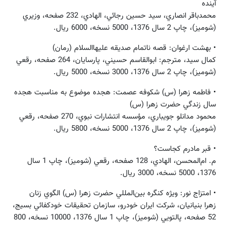
آينده
محمدباقر انصاري، سيد حسين رجائي، الهادي، 232 صفحه، وزيري
(شوميز)، چاپ 2 سال 1376، 5000 نسخه، 6000 ريال.
• بهشت ارغوان: قصه ناتمام صديقه عليهاالسلام (رمان)
كمال سيد، مترجم: ابوالقاسم حسيني، پارسايان، 264 صفحه، رقعي
(شوميز)، چاپ 2 سال 1376، 3000 نسخه، 5000 ريال.
• فاطمه زهرا (س) شكوفه عصمت: هجده موضوع به مناسبت هجده
سال زندگي حضرت زهرا (س)
محمود مدانلو جويباري، مؤسسه ‌انتشارات ‌نبوي، 270 صفحه، رقعي
(شوميز)، چاپ 2 سال 1376، 5000 نسخه، 5800 ريال.
• قبر مادرم كجاست؟
م. ام‌المحسن، الهادي، 128 صفحه، رقعي (شوميز)، چاپ 1 سال
1376، 5000 نسخه، 3000 ريال.
• امتزاج نور: ويژه كنگره بين‌المللي حضرت زهرا (س) الگوي زنان
زهرا بنيانيان، شركت ايران خودرو، سازمان تحقيقات خودكفائي بسيج،
52 صفحه، پالتويي (شوميز)، چاپ 1 سال 1376، 10000 نسخه، 800