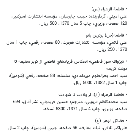
• فاطمة الزهراء (س)
علي اميني، گردآورنده: حبيب چايچيان، مؤسسه‌ انتشارات‌ اميركبير،
120 صفحه، وزيري، چاپ 5 سال 1370، 500 ريال.
• فاطمه(ص) برترين بانو
علي قائمي‌، مؤسسه‌ انتشارات‌ هجرت، 80 صفحه، رقعي، چاپ 1 سال
1370، 250 ريال.
• «پژواك سوز فاطمي» انعكاس فريادهاي فاطمي از كوير سقيفه تا
دولت كريمه
سيد احمد بحرالعلوم‌ ميردامادي، سلسله، 88 صفحه، رقعي (شوميز)،
چاپ 1 سال 1382، 5000 ريال.
• فاطمة الزهراء (ع): از ولادت تا شهادت
سيد محمدكاظم قزويني، مترجم: حسين فريدوني، نشر آفاق، 694
صفحه، وزيري، چاپ 4 سال 1371، 5300 نسخه.
• فضائل الزهرا (ع)
علي‌اكبر تلافي، نيك معارف، 56 صفحه، جيبي (شوميز)، چاپ 2 سال