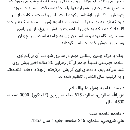
تبیین می‌کنند، نام‌ مؤلفان و محققانی برجسته‌ به چشم می‌خورد که
حوزه پژوهش دینی، همواره آنها را با دغدغه دقت و تعهد در حوزه
پژوهش و نگارش بازشناسی کرده است. این واقعیت، حکایت از آن
دارد که آنها نه‌تنها معرفی شخصیت فاطمه (س) را مایه تبرک آثار خود
قلمداد کرده‌ بلکه به خوبی از اهمیت و نقش تاریخ‌ساز این بانوی
مسلمان، آگاه بوده‌ و شناساندن وی به جامعه اسلامی را چونان
رسالتی بر دوش خود احساس کرده‌اند.
اینک با درک چنین رسالتی مهم در سالروز شهادت آن بزرگ‌بانوی
اسلام،‌ فهرستی نسبتاً جامع از آثار زهرایی 36 ساله اخیر پیش روی
شما می‌گذاریم. داده‌های این گزارش، برگرفته از وبگاه «خانه کتاب»اند
و به ترتیب سال انتشار،‌ تنظیم شده‌اند.
• مسند فاطمه زهراء عليهاالسلام
عزيزالله عطاردي، عطارد، 615 صفحه، وزيري (گالينگور)، 3000 نسخه،
4500 ريال.
• فاطمه فاطمه است
علي شريعتي، سلمان، 216 صفحه، چاپ 1 سال 1357.