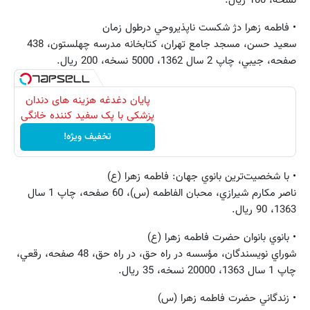
نسخه، 100 ريال.
• فاطمه زهرا دژ شكست ناپذيروحي درطول زمان
سعيد حسن، مسجد جامع تهران، كتابخانه مدرسه چهلستون، 438
صفحه، جيبي، چاپ 2 سال 1362، 5000 نسخه، 200 ريال.
پایان دغدغه هزینه های دندان
پزشکی با پک سفید کننده خانگی
تخفیف ویژه!
• با شخصيت‌ترين بانوي جهان: فاطمه زهرا (ع)
ناصر مكارم ‌شيرازي، محبان الفاطمه (س)، 60 صفحه، چاپ 1 سال
1363، 90 ريال.
• بانوي بانوان حضرت فاطمه زهرا (ع)
شوراي ‌نويسندگان، مؤسسه‌ در راه‌ حق، در راه حق، 48 صفحه، رقعي،
چاپ 1 سال 1363، 20000 نسخه، 35 ريال.
• زندگاني حضرت فاطمه زهرا (س)