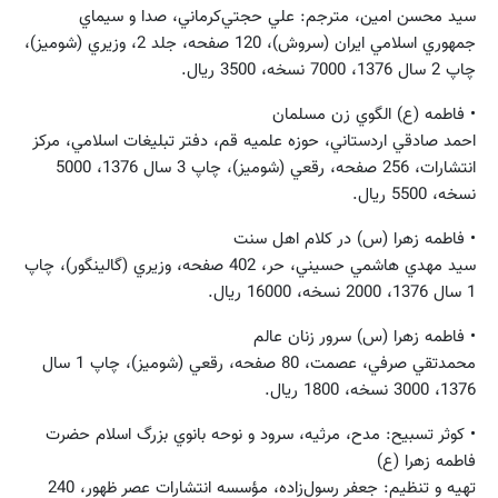
سيد محسن امين، مترجم: علي حجتي‌كرماني، صدا و سيماي
جمهوري اسلامي ايران (سروش)، 120 صفحه، جلد 2، وزيري (شوميز)،
چاپ 2 سال 1376، 7000 نسخه، 3500 ريال.
• فاطمه (ع) الگوي زن مسلمان
احمد صادقي ‌اردستاني، حوزه علميه قم، دفتر تبليغات اسلامي، مركز
انتشارات، 256 صفحه، رقعي (شوميز)، چاپ 3 سال 1376، 5000
نسخه، 5500 ريال.
• فاطمه زهرا (س) در كلام اهل سنت
سيد مهدي هاشمي ‌حسيني، حر، 402 صفحه، وزيري (گالينگور)، چاپ
1 سال 1376، 2000 نسخه، 16000 ريال.
• فاطمه زهرا (س) سرور زنان عالم
محمدتقي صرفي، عصمت، 80 صفحه، رقعي (شوميز)، چاپ 1 سال
1376، 3000 نسخه، 1800 ريال.
• كوثر تسبيح: مدح، مرثيه، سرود و نوحه بانوي بزرگ اسلام حضرت
فاطمه زهرا (ع)
تهيه و تنظيم: جعفر رسول‌زاده، مؤسسه انتشارات عصر ظهور، 240