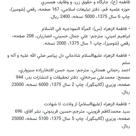
فاطمه (ع)، جايگاه و حقوق زن، و وظايف همسري
حوزه علميه قم، دفتر تبليغات اسلامي، 167 صفحه، رقعي (شوميز)،
چاپ 6 سال 1375، 5000 نسخه، 2400 ريال.
• فاطمة الزهراء (س): المرأة النموذجيه في الاسلام
ابراهيم اميني، مترجم: علي‌ جمال حسيني، انصاريان، 208 صفحه،
رقعي (شوميز)، چاپ 1 سال 1375، 2000 نسخه.
• فاطمة الزهراء عليهاالسلام شادماني دل پيامبر صلي الله‌ عليه و آله و
سلم
احمد رحماني ‌همداني، مترجم: سيد حسن افتخارزاده ‌سبزواري،
مصحح: محمدعلي سرخه‌اي، دفتر تحقيقات ‌و انتشارات ‌بدر، 944
صفحه، وزيري (گالينگور)، چاپ 2 سال 1375، 6000 نسخه، 23000
ريال.
• فاطمة الزهراء (عليهاالسلام) از ولادت تا شهادت
سيد محمدكاظم قزويني، مترجم:حسين فريدوني، نشر آفاق، 696
صفحه، وزيري (گالينگور)، چاپ 5 سال 1375، 5100 نسخه، 25000
ريال.