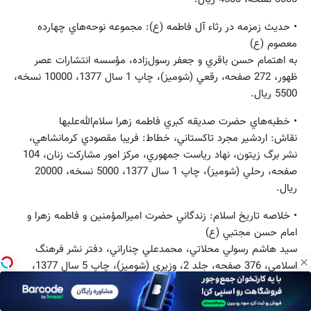
• حديث زمزمه در رثاء آل فاطمه (ع): مجموعه نوحه‌هاي چهارده
معصوم (ع)
به ‌اهتمام حسن باقري و جعفر رسول‌زاده، مؤسسه انتشارات عصر
ظهور، 272 صفحه، رقعي (شوميز)، چاپ 1 سال 1377، 10000 نسخه،
5500 ريال.
• خطبه‌هاي حضرت صديقه كبري فاطمه زهرا سلام‌الله‌عليها
نقاش: اردشير مجرد تاكستاني، خطاط: فريبا مقصودي ‌كرمانشاهي،
نشر برگ زيتون، نهاد رياست جمهوري، مركز امور مشاركت زنان، 104
صفحه، رحلي (شوميز)، چاپ 1 سال 1377، 5000 نسخه، 20000
ريال.
• خلاصه تاريخ اسلام: زندگاني حضرت اميرالمؤمنين و فاطمه ‌زهرا و
امام حسن مجتبي (ع)
سيد هاشم رسولي ‌محلاتي، محمدعلي چناراني، دفتر نشر فرهنگ
اسلامي، 376 صفحه، جلد 2، وزيري (شوميز)، چاپ 5 سال 1377،
3000 نسخه، 7400 ريال.
• دفاع از حريم حق خطبه‌هاي حضرت فاطمه زهرا (ع)، حضرت زينب