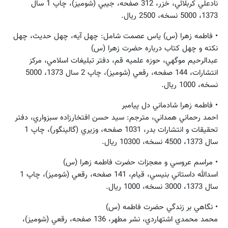
نادعلي كربلائي، خزر، 312 صفحه، جيبي (شوميز)، چاپ 1 سال
1373، 5000 نسخه، 2500 ريال.
• فاطمه زهرا (س) ياس عصمت شامل: چهل آيه، چهل حديث، چهل
نكته و چهل كتاب درباره حضرت زهرا (س)
عبدالرحيم موگهي، حوزه علميه قم، دفتر تبليغات اسلامي، مركز
انتشارات، 144 صفحه، رقعي (شوميز)، چاپ 2 سال 1373، 5000
نسخه، 1000 ريال.
• فاطمه زهرا شادماني دل پيامبر
احمد رحماني‌ همداني، مترجم: سيد حسن افتخارزاده ‌سبزواري، دفتر
تحقيقات ‌و انتشارات ‌بدر، 1031 صفحه، وزيري (گالينگور)، چاپ 1
سال 1373، 4500 نسخه، 10300 ريال.
• مراسم عروسي و معجزات حضرت فاطمه زهرا (س)
اسدالله داستاني ‌بنيسي، قيام، 141 صفحه، رقعي (شوميز)، چاپ 1
سال 1373، 3000 نسخه، 1000 ريال.
• نگاهي بر زندگي حضرت فاطمه (س)
محمد محمدي ‌اشتهاردي، نشر مطهر، 136 صفحه، رقعي (شوميز)،