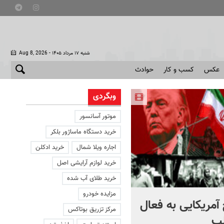
- شنبه ۱۷ مرداد ۱۴۰۵
Aug 8, 2026
عکس
کسب و کار
حوادث
وبگردی
موتور آسانسور
خرید دستگاه ماساژور بلکر
اجاره ویلا شمال
خرید ادکلن
خرید لوازم آرایشی اصل
خرید طلای آب شده
مزایده خودرو
آمریکایی به فعال
با دوچرخه به مترو بروید
مرکز تزریق بوتاکس
ب