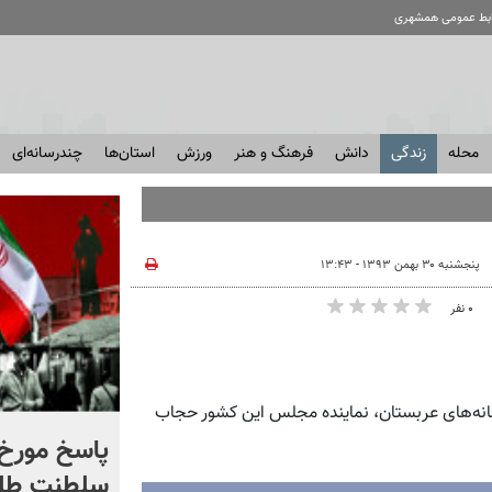
ابط عمومی همشهری
محله
زندگی
دانش
فرهنگ و هنر
ورزش
استان‌ها
چندرسانه‌ای
پنجشنبه ۳۰ بهمن ۱۳۹۳ - ۱۳:۴۳
۰ نفر
انه‌های عربستان، نماینده مجلس این کشور حجاب
شادمهر عقیلی قطعه «گل
پاسخ مورخ 
یاس» را بازخوانی کرد | ببینید
سلطنت طل