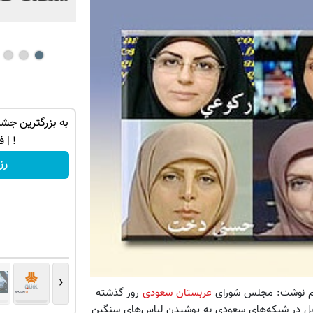
 ترین شاسی بلند
IM LS7 لوکس ترین شاسی بلند برقی ایران
به بزرگترین جشنو
لاب
! | فقط ۵
ثبت درخواست
رز
‹
عالم نوشت: مجلس شورای
عربستان سعودی
روز گذشته
غل در شبکه‌های سعودی به پوشیدن لباس‌های سنگین