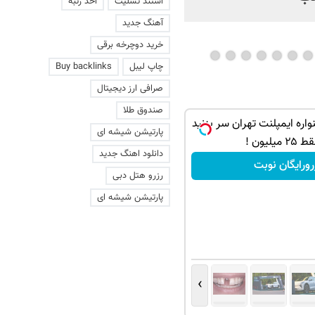
استند تسلیت
اخذ رتبه
آهنگ جدید
خرید دوچرخه برقی
چاپ لیبل
Buy backlinks
صرافی ارز دیجیتال
صندوق طلا
اره ایمپلنت تهران سر بزنید
پارتیشن شیشه ای
۲ میلیون !
دانلود اهنگ جدید
رورایگان نوبت
رزرو هتل دبی
پارتیشن شیشه ای
›