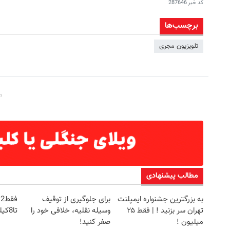
کد خبر
287646
برچسب‌ها
تلویزیون مجری
مطالب پیشنهادی
به بزرگترین جشنواره ایمپلنت
برای جلوگیری از توقیف
ف
تهران سر بزنید ! | فقط ۲۵
وسیله نقلیه، خلافی خود را
تا8کیلو کم کن!با تخفیف ویژه
میلیون !
صفر کنید!