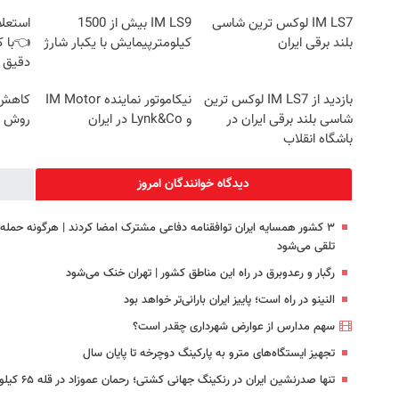
IM LS7 لوکس ترین شاسی
IM LS9 بیش از 1500
استعلا
بلند برقی ایران
کیلومترپیمایش با یکبار شارژ
👈با ک
دقیق 
بازدید از IM LS7 لوکس ترین
نیکاموتور نماینده IM Motor
کاهش و
شاسی بلند برقی ایران در
و Lynk&Co در ایران
روش خ
باشگاه انقلاب
دیدگاه خوانندگان امروز
۳ کشور همسایه ایران توافقنامه دفاعی مشترک امضا کردند | هرگونه حمل
تلقی می‌شود
رگبار و رعدوبرق در راه این مناطق کشور | تهران خنک می‌شود
النینو در راه است؛ پاییز ایران بارانی‌تر خواهد بود
سهم مدارس از عوارض شهرداری چقدر است؟
تجهیز ایستگاه‌های مترو به پارکینگ دوچرخه تا پایان سال
تنها صدرنشین ایران در رنکینگ جهانی کشتی؛ رحمان عموزاد در قله ۶۵ کیلوگرم