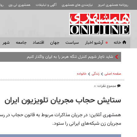
روزنامه همشهری امروز
نیازمندی های همشهری
آگهی و تبلیغات
همشهری تی وی
رو
خانه
آرشیو اخبار
سياست
جهان
اقتصاد
جامعه
شهر
صفحه اصلی
زندگی
خانواده
مجموع نظرات: ۰
ستایش حجاب مجریان تلویزیون ایران
همشهری آنلاین: در جریان مذاکرات مربوط به قانون حجاب در رس
مجریان زن شبکه‌های ایرانی را ستود.