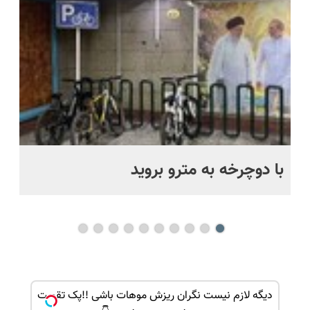
رایگان+پرداخت
پرداخت
اقساطی😍
قسطی
با دوچرخه به مترو بروید
بو
ک جهت
دیگه لازم نیست نگران ریزش موهات باشی !!پک تقویت