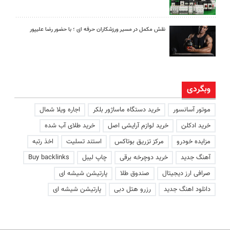
نقش مکمل در مسیر ورزشکاران حرفه ای ؛ با حضور رضا علیپور
وبگردی
موتور آسانسور
خرید دستگاه ماساژور بلکر
اجاره ویلا شمال
خرید ادکلن
خرید لوازم آرایشی اصل
خرید طلای آب شده
مزایده خودرو
مرکز تزریق بوتاکس
استند تسلیت
اخذ رتبه
آهنگ جدید
خرید دوچرخه برقی
چاپ لیبل
Buy backlinks
صرافی ارز دیجیتال
صندوق طلا
پارتیشن شیشه ای
دانلود اهنگ جدید
رزرو هتل دبی
پارتیشن شیشه ای