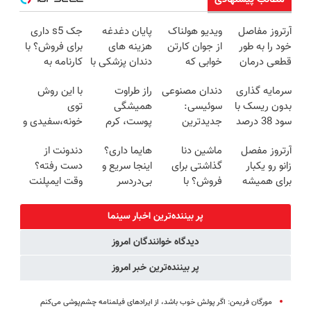
آرتروز مفاصل
ویدیو هولناک
پایان دغدغه
جک s5 داری
خود را به طور
از جوان کارتن
هزینه های
برای فروش؟ با
قطعی درمان
خوابی که
دندان پزشکی با
کارنامه به
کنید!
میلیاردر شد.
پک سفید
بهترین قیمت
سرمایه گذاری
دندان مصنوعی
راز طراوت
با این روش
◗پرسش‌نامه◖
آموزش رایگان
کننده خانگی
بفروش!
بدون ریسک با
سوئیسی:
همیشگی
توی
سود 38 درصد
جدیدترین
پوست، کرم
خونه،سفیدی و
سالانه📈
فناوری اروپا،
جوانساز جلبک
زیبایی دندوناتو
آرتروز مفصل
ماشین دنا
هایما داری؟
دندونت از
سبک و مقاوم |
با 45%تخفیف
برگردون
زانو رو یکبار
گذاشتی برای
اینجا سریع و
دست رفته؟
پرداخت قسطی
(40%off)
برای همیشه
فروش؟ با
بی‌دردسر
وقت ایمپلنت
درمان کن!
خودرو45 راحت
می‌فروشی
دیجیتاله
◗پرسش‌نامه◖
بفروش
پر بیننده‌ترین اخبار سینما
دیدگاه خوانندگان امروز
پر بیننده‌ترین خبر امروز
مورگان فریمن: اگر پولش خوب باشد، از ایرادهای فیلمنامه چشم‌پوشی می‌کنم