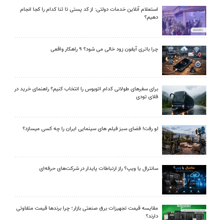
استعلام آنلاین خدمات دولتی: از کد پستی تا ثنا کدام را کجا انجام
دهیم؟
چرا باتری آیفون زود خالی می شود؟ ۹ راهکار واقعی
برای سفرهای طولانی کدام اتوبوس را انتخاب کنیم؟ راهنمای خرید در
فلای تودی
لو رفت! فضای سبز فیلم های سینمایی ایران را چه کسی میسازد؟
سانترال یا ویپ؟ راز ارتباطات پایدار در شرکت‌های حرفه‌ای
مقایسه قیمت تجهیزات برق صنعتی بازار؛ چرا برندها قیمت متفاوتی
دارند؟