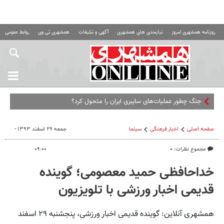
روزنامه همشهری امروز
نیازمندی های همشهری
آگهی و تبلیغات
همشهری تی وی
روابط عمومی ه
جنگ چطور عملیات‌های سایبری ایران را متحول کرد؟
صفحه اصلی
اخبار فرهنگی
سینما
جمعه ۲۹ اسفند ۱۳۹۳ -
مجموع نظرات: ۰
۰۹:۰۰
خداحافظی حمید معصومی؛ گوینده
قدیمی اخبار ورزشی با تلویزیون
همشهری آنلاین: گوینده قدیمی اخبار ورزشی، پنجشنبه ۲۹ اسفند