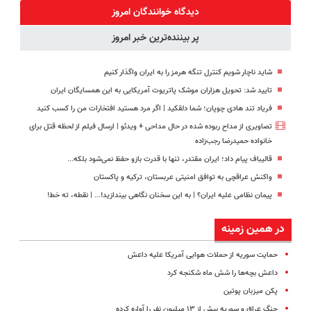
نرو(تخفیف40%)
کردی!(تخفیف
کننده خانگی
دیدگاه خوانندگان امروز
ویژه)
پر بیننده‌ترین خبر امروز
شاید ناچار شویم کنترل تنگه هرمز را به ایران واگذار کنیم
تایید شد: تحویل هزاران موشک پاتریوت آمریکایی به این همسایگان ایران
فریاد تند هادی چوپان؛‌ شما دلقکید | اگر مرد هستید افتخارات من را کسب کنید
تصاویری از مداح ربوده شده در حال مداحی + ویدئو | ارسال فیلم از لحظه قتل برای
خانواده‌ حمیدرضا رجب‌زاده
قالیباف پیام داد؛ ایران مقتدر، تنها با قدرت بازو حفظ نمی‌شود بلکه...
واکنش عراقچی به توافق امنیتی عربستان، ترکیه و پاکستان
پیمان نظامی علیه ایران؟ | به این سخنان نگاهی بیندازید!‌... | نقطه، ته خط!
در همین زمینه
حمایت سوریه از حملات هوایی آمریکا علیه داعش
داعش بچه‌ها را شش ماه شکنجه کرد
پکن میزبان پوتین
جنگ عراق و سوریه بیش از ۱۳ میلیون نفر را آواره کرده