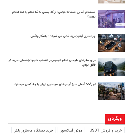
استعلام آنلاین خدمات دولتی: از کد پستی تا ثنا کدام را کجا انجام
دهیم؟
چرا باتری آیفون زود خالی می شود؟ ۹ راهکار واقعی
برای سفرهای طولانی کدام اتوبوس را انتخاب کنیم؟ راهنمای خرید در
فلای تودی
لو رفت! فضای سبز فیلم های سینمایی ایران را چه کسی میسازد؟
وبگردی
خرید و فروش USDT
موتور آسانسور
خرید دستگاه ماساژور بلکر