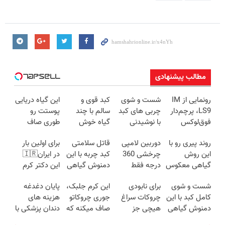
مطالب پیشنهادی
رونمایی از IM
شست و شوی
کبد قوی و
این گیاه دریایی
LS9، پرچم‌دار
چربی های کبد
سالم با چند
پوستت رو
فوق‌لوکس
با نوشیدنی
گیاه خوش
طوری صاف
EREV وارد بازار
گیاهی(55%تخفیف)
طعم
میکنه انگار
روند پیری رو با
دوربین لامپی
قاتل سلامتی
برای اولین بار
ایران شد
20سال جوون
این روش
چرخشی 360
کبد چربه با این
در ایران🇮🇷
شدی🔥
گیاهی معکوس
درجه فقط
دمنوش گیاهی
این دکتر کرم
کن
امروز حراج شد
کبدتو بیمه کن
ترمیم کننده 23
شست و شوی
برای نابودی
این کرم جلبک،
پایان دغدغه
🔥 پرداخت
روزه ساخت!
کامل کبد با این
چروکات سراغ
جوری چروکاتو
هزینه های
درب منزل
دمنوش گیاهی
هیچی جز
صاف میکنه که
دندان پزشکی با
جوانساز جلبک
انگار بوتاکس
پک سفید