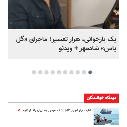
یک بازخوانی، هزار تفسیر؛ ماجرای «گل
ما
یاس» شادمهر + ویدئو
چی
دیدگاه خوانندگان
شاید ناچار شویم کنترل تنگه هرمز را به ایران واگذار کنیم