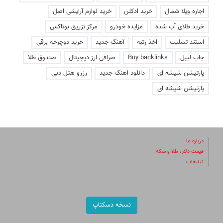
اجاره ویلا شمال
خرید ادکلن
خرید لوازم آرایشی اصل
خرید طلای آب شده
مزایده خودرو
مرکز تزریق بوتاکس
استند تسلیت
اخذ رتبه
آهنگ جدید
خرید دوچرخه برقی
چاپ لیبل
Buy backlinks
صرافی ارز دیجیتال
صندوق طلا
پارتیشن شیشه ای
دانلود اهنگ جدید
رزرو هتل دبی
پارتیشن شیشه ای
درباره ما
قیمت دلار، طلا و سکه
تبلیغات
نسخه دسکتاپ