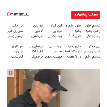
مطالب پیشنهادی
ترمیم جای
جای زخم و
این گیاه
دوربین
این دکتر
زخم، بخیه
بخیه
دریایی
لامپی
شیرازی کرم
و سوختگی
داری؟؟ 3
پوستت رو
چرخشی
ترمیم زخم
فقط در 3
هفته‌ای
طوری صاف
360 درجه
ایرانی را
این دکتر
جای بخیه
جوانسازی
رونمایی از
هر کاری
هفته!!😍
محوش کن!
میکنه
فقط امروز
ساخت!!!
شیرازی کرم
داری؟؟ فقط
طبیعی
IM LS9،
کردی و
انگار20سال
حراج شد🔥
ترمیم زخم
در 3 هفته
پوست بدون
پرچم‌دار
کمردردت
جوون شدی
پرداخت
ایرانی را
ترمیمش
بوتاکس و
فوق‌لوکس
درمان نشد؟
🔥لینک
درب منزل
ساخت!!!
کن!😍
جراحی😳!
EREV وارد
پر کردن
خرید
خرید با
بازار ایران
پرسشنامه و
تخفیف ویژه
شد
دریافت راه
حل