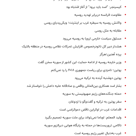
کیسینجر: "اسد باید برود" از آغاز اشتباه بود
مقاومت فرانسه دربرابر تهدید روسیه
واکنش روسیه به سیطره غرب بر اینترنت؛ ویکی‌پدیای روسی
مقابله به مثل روسی
مسئول سیاست خارجی اروپا به روسیه می‌رود
هشدار دبیر کل ناتودرخصوص افزایش تحرکات نظامی روسیه در منطقه بالتیک
پرده آهنین؛هرگز
وزیر خارجه روسیه از ادامه حمایت این کشور از سوریه سخن گفت
پوتین؛ نامزدی برای ریاست جمهوری ۲۰۱۸ را رد نمی‌کنم
پوتین دوشنبه آینده به ترکیه می‌رود
بشار اسد همکاری‌ بین‌المللی واقعی و صادقانه علیه داعش را خواستار شد
حمله جنگنده‌های رژیم صهیونیستی به سوریه
سفر پوتین به ترکیه و گفت‌وگو با اردوغان
اقدامات غرب در اوکراین ناقض دموکراسی است
ولید المعلم: اوباما نمی‌تواند برای ملت سوریه تصمیم بگیرد
ناکامی تروریست‌ها در حمله به پایگاه هوایی دیرالزور سوریه
غرب به‌دنبال تغییر رژیم روسیه است