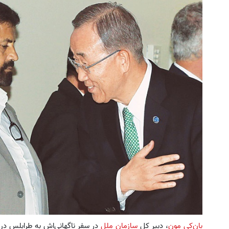
لار کش بک در هر لات معاملاتی دریافت
به بزرگترین جشنواره ایمپلنت تهر
کنید
! | فقط ۲۵ میلیون !
ثبت نام کنید
رزرورایگان نوبت
بان‌کی مون
، دبیر کل
سازمان ملل
در سفر ناگهانی‌اش به طرابلس در 