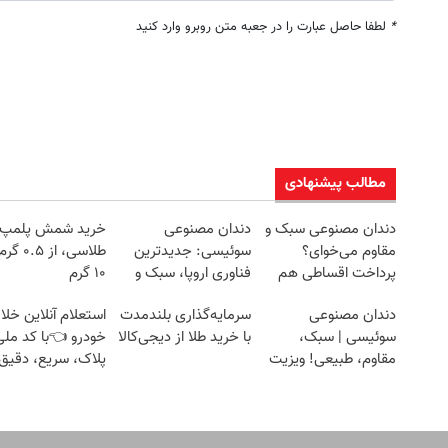
*
لطفا حاصل عبارت را در جعبه متن روبرو وارد کنید
مطالب پیشنهادی
دندان مصنوعی سبک و
دندان مصنوعی
خرید شمش پلمپ
مقاوم می‌خوای؟
سوئیسی: جدیدترین
طلاسی، از ۰.۵
پرداخت اقساطی هم
فناوری اروپا، سبک و
۱۰ گرم
داریم!😍 | 📍تهران
مقاوم | پرداخت قسطی
دندان مصنوعی
سرمایه‌گذاری بلندمدت
استعلام آنلاین خلا
سوئیسی | سبک،
با خرید طلا از دیجی‌کالا
خودرو 👈با کد ملی
مقاوم، طبیعی! ویزیت
پلاک، سریع، دقیق 
رایگان+پرداخت
بدون معطلی
اقساطی😍