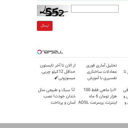
ارسال
تحلیل آماری فوری
از الان تا آخر تابستون
 گرم تا
معادلات ساختاری
حداقل 12کیلو چربی
تفسیری با آموزش
میسوزونی🧨
کامل حتی یک روزه !!
فی
🎉با ماهی فقط 100
🦷 سبک و طبیعی مثل
 و
هزار تومان 6 ماه
دندان خودت! نصب
و
اینترنت پرسرعت ADSL
آسان و پرداخت
بگیر!!
اقساطی 💳 📍 تهران