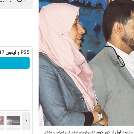
ان سر بزنید
میدونستی میتونی از بالا رفتن ارزش سهام
PS5 و آیفون 17 جایزه این گردونه شانس 😍
گوگل سود کسب کنی؟
ثبت نام کنید
‹
جلسه اول از دور دوم
گفت‌وگوهای نمایندگان احزاب و تشکل