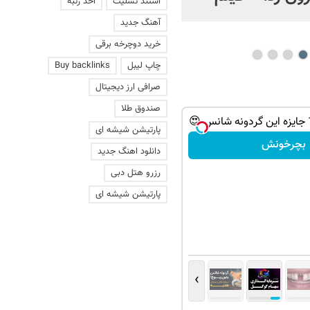
استند تسلیت
اخذ رتبه
عاشقانه با یک زن
آهنگ جدید
خرید دوچرخه برقی
چاپ لیبل
Buy backlinks
صرافی ارز دیجیتال
صندوق طلا
پارتیشن شیشه ای
بچرخونش
دانلود اهنگ جدید
رزرو هتل دبی
پارتیشن شیشه ای
›