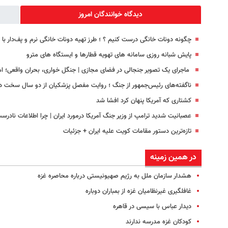
دیدگاه خوانندگان امروز
چگونه دونات خانگی درست کنیم ؟ ؛ طرز تهیه دونات خانگی نرم و پف‌دار ب
پایش شبانه روزی سامانه های تهویه قطارها و ایستگاه های مترو
ماجرای یک تصویر جنجالی در فضای مجازی | جنگل‌ خواری، بحران واقعی؛ اما نه در 
ناگفته‌های رئیس‌جمهور از جنگ ؛ روایت مفصل پزشکیان از دو سال سخت 
کشتاری که آمریکا پنهان کرد افشا شد
عصبانیت شدید ترامپ از وزیر جنگ آمریکا درمورد ایران | چرا اطلاعات نادرس
تازه‌ترین دستور مقامات کویت علیه ایران + جزئیات
در همین زمینه
هشدار سازمان ملل به رژیم صهیونیستی درباره محاصره غزه
غافلگیری غیرنظامیان غزه از بمباران دوباره
دیدار عباس با سیسی در قاهره
کودکان غزه مدرسه ندارند