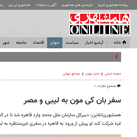
روزنامه همشهری امروز
نیازمندی های همشهری
آگهی و تبلیغات
همشهری تی وی
رو
خانه
آرشیو اخبار
سياست
جهان
اقتصاد
جامعه
شهر
چالش‌های ع
صفحه اصلی
اخبار جهان
مجامع‌ جهانی
مجموع نظرات: ۰
سفر بان کی مون به لیبی و مصر
همشهری‌انلاین: دبیرکل سازمان ملل متحد وارد قاهره شد تا در کن
غزه شرکت کند.او پیش از ورود به قاهره در سفری غیرمنتظره به ل