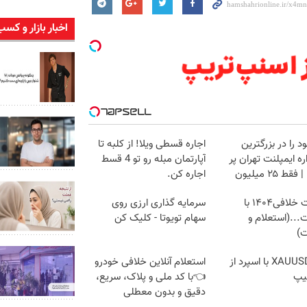
اخبار بازار و کسب
د را در بزرگترین
اجاره‌ قسطی ویلا! از کلبه تا
ه ایمپلنت تهران پر
آپارتمان مبله رو تو 4 قسط
قط ۲۵ میلیون
اجاره کن.
دریافت خلافی۱۴۰۴ با
سرمایه گذاری ارزی روی
...(استعلام و
سهام تویوتا - کلیک کن
ت)
ترید XAUUSD با اسپرد از
استعلام آنلاین خلافی خودرو
یپ
👈با کد ملی و پلاک، سریع،
دقیق و بدون معطلی