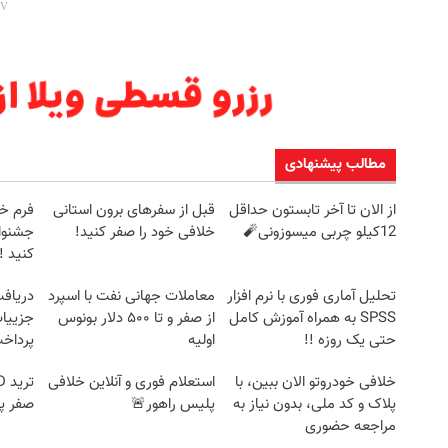
مطالب پیشنهادی
از الان تا آخر تابستون حداقل
قبل از سفرهای برون استانی
فرم خو
12کیلو چربی میسوزونی🧨
خلافی خود را صفر کنید!
جشنوار
کنید ! | ف
تحلیل آماری فوری با نرم افزار
معاملات جهانی نفت با اسپرد
SPSS به همراه آموزش کامل
از صفر و تا ۵۰۰ دلار بونوس
جزییات
حتی یک روزه !!
اولیه
پرداخ
خلافی خودروتو الان ببین، با
استعلام فوری و آنلاین خلافی
پلاک و کد ملی، بدون نیاز به
پلیس راهور🚨
صفر پ
مراجعه حضوری