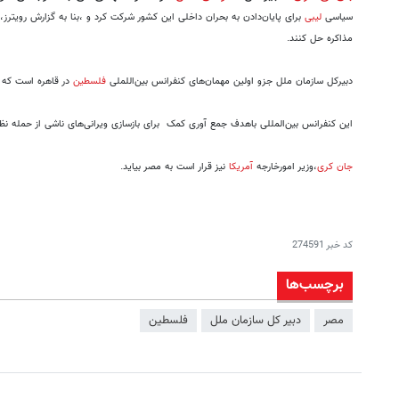
سیاسی
لیبی
برای پایان‌دادن به بحران داخلی این کشور شرکت کرد و ،بنا به گزارش رویترز
مذاکره حل کنند.
دبیرکل سازمان ملل جزو اولین مهمان‌های کنفرانس بین‌اللملی
فلسطین
در قاهره است که و
این کنفرانس بین‌المللی باهدف جمع آوری کمک برای بازسازی ویرانی‌های ناشی از حمله ن
جان کری
،وزیر امورخارجه
آمریکا
نیز قرار است به مصر بیاید.
کد خبر
274591
برچسب‌ها
مصر
دبیر کل سازمان ملل
فلسطین