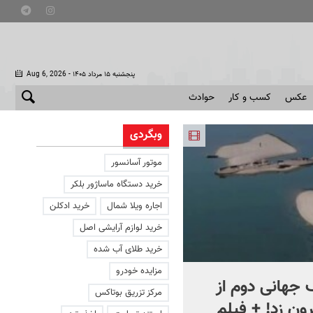
- پنجشنبه ۱۵ مرداد ۱۴۰۵
Aug 6, 2026
عکس
کسب و کار
حوادث
وبگردی
موتور آسانسور
خرید دستگاه ماساژور بلکر
اجاره ویلا شمال
خرید ادکلن
خرید لوازم آرایشی اصل
خرید طلای آب شده
مزایده خودرو
جهانی دوم از
افشای اطلاعات برای ترور
مرکز تزریق بوتاکس
ون زد! + فیلم
بارون ترامپ | ماجرای قرار