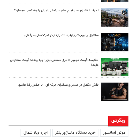
لو رفت! فضای سبز فیلم های سینمایی ایران را چه کسی میسازد؟
سانترال یا ویپ؟ راز ارتباطات پایدار در شرکت‌های حرفه‌ای
مقایسه قیمت تجهیزات برق صنعتی بازار؛ چرا برندها قیمت متفاوتی
دارند؟
نقش مکمل در مسیر ورزشکاران حرفه ای ؛ با حضور رضا علیپور
وبگردی
موتور آسانسور
خرید دستگاه ماساژور بلکر
اجاره ویلا شمال