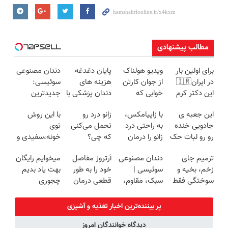
مطالب پیشنهادی
برای اولین بار
ویدیو هولناک
پایان دغدغه
دندان مصنوعی
در ایران🇮🇷
از جوان کارتن
هزینه های
سوئیسی:
این دکتر کرم
خوابی که
دندان پزشکی با
جدیدترین
ترمیم کننده 23
میلیاردر شد.
پک سفید
فناوری اروپا،
این جعبه ی
با زاپیامکس،
زانو درد رو
با این روش
روزه ساخت!
آموزش رایگان
کننده خانگی
سبک و مقاوم |
جادویی خنده
به راحتی درد
تحمل می‌کنی
توی
پرداخت قسطی
رو رو لبات حک
زانو را درمان
که چی؟
خونه،سفیدی و
میکنه
کنید!
راه‌حلش
زیبایی دندوناتو
ترمیم جای
دندان مصنوعی
آرتروز مفاصل
میخوایم رایگان
خرید40%تخفیف
همین‌جاست!
برگردون
زخم، بخیه و
سوئیسی |
خود را به طور
بهت یاد بدیم
(40%off)
سوختگی فقط
سبک، مقاوم،
قطعی درمان
چجوری
در 3 هفته!!😍
طبیعی! ویزیت
کنید!
پولدارشی! باور
رایگان+پرداخت
◂پرسش‌نامه▸
نداری امتحانش
پر بیننده‌ترین اخبار تغذیه و آشپزی
اقساطی😍
مجانیه
دیدگاه خوانندگان امروز