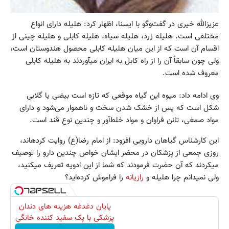
عزیزالله خیری در گفت‌وگو با ايسنا، اظهار کرد: هلیله دارای انواع
مختلفی است. هلیله زرد، هلیله سیاه، هلیله کابلی و هلیله چینی از
اقسام آن است که از این میان هلیله کابلی محصول هندوستان است،
ولی چون سابقاً آن را از راه کابل به ایران می‎آوردند به هلیله کابلی
معروف شده است.
وی ادامه داد: میوه این گیاه موقعی که تازه است بیضی یا گلابی
شکل است که پس از خشک شدن سخت و ناهموار می‌شود و دارای
مواد صمغی، تانن فراوان و مواد خلط‌آور و چندین نوع قند است.
این کارشناس گیاهان دارویی افزود: از امام رضا(ع) روایت کرده‎اند،
روزی جمعی از پزشکان در محضر ایشان خواص چندین دارو را توصیف
می‎کردند که آن حضرت فرمودند که شما از این ادویه تعریف می‎کنید،
ولی نمی‎دانم چرا هلیله و
رازیانه
را فراموش کرده‌اید؟
پایان دغدغه هزینه های دندان
پزشکی با پک سفید کننده خانگی