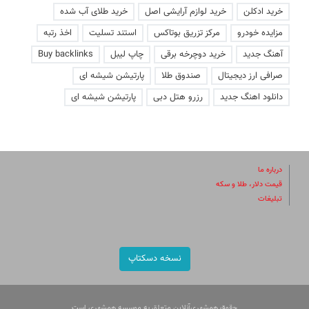
خرید ادکلن
خرید لوازم آرایشی اصل
خرید طلای آب شده
مزایده خودرو
مرکز تزریق بوتاکس
استند تسلیت
اخذ رتبه
آهنگ جدید
خرید دوچرخه برقی
چاپ لیبل
Buy backlinks
صرافی ارز دیجیتال
صندوق طلا
پارتیشن شیشه ای
دانلود اهنگ جدید
رزرو هتل دبی
پارتیشن شیشه ای
درباره ما
قیمت دلار، طلا و سکه
تبلیغات
نسخه دسکتاپ
حقوق همشهری‌آنلاین متعلق به موسسه همشهری است