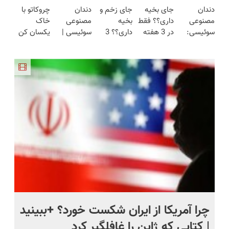
دندان
جای بخیه
جای زخم و
دندان
چروکاتو با
ساخت!!!
هفته!!😍
هوشمند ⚙️
(تخفیف به
ساخت!!!
مصنوعی
داری؟؟ فقط
بخیه
مصنوعی
خاک
(نصف
مدت
سوئیسی:
در 3 هفته
داری؟؟ 3
سوئیسی |
یکسان کن
قیمت بازار
محدود)
جدیدترین
ترمیمش
هفته‌ای
سبک،
(روش
🔥)
فناوری
کن!😍
محوش کن!
مقاوم،
خانگی+آسان+به
اروپا، سبک
طبیعی!
صرفه)
و مقاوم |
ویزیت
پرداخت
رایگان+پرداخت
قسطی
اقساطی😍
ی
چرا آمریکا از ایران شکست خورد؟ +ببینید
اس
| کتابی که ژاپن را غافلگیر کرد