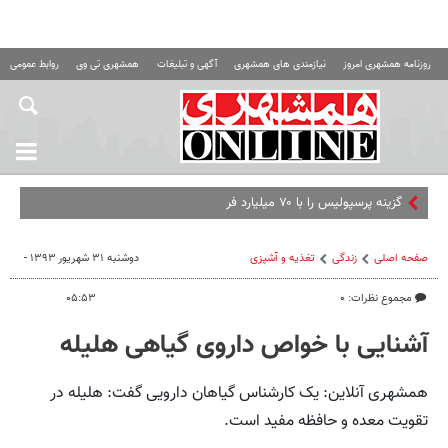
روزنامه همشهری امروز
نیازمندی های همشهری
آگهی و تبلیغات
همشهری تی وی
روابط عمومی ه
گزینه پرسپولیس را با ۷۰ میلیارد فروختند
صفحه اصلی
زندگی
تغذیه و آشپزی
دوشنبه ۳۱ شهریور ۱۳۹۳ -
مجموع نظرات: ۰
۰۵:۵۳
آشنایی با خواص داروی گیاهی هلیله
همشهری آنلاین: یک کارشناس گیاهان دارویی گفت: هلیله در
تقویت معده و حافظه مفید است.