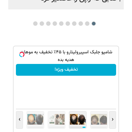
ه جلوی
شامپو جلبک اسپیرولینارو با ۴۵٪ تخفیف به موهات
هدیه بده
تخفیف ویژه!
›
‹