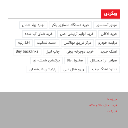
وبگردی
موتور آسانسور
خرید دستگاه ماساژور بلکر
اجاره ویلا شمال
خرید ادکلن
خرید لوازم آرایشی اصل
خرید طلای آب شده
مزایده خودرو
مرکز تزریق بوتاکس
استند تسلیت
اخذ رتبه
آهنگ جدید
خرید دوچرخه برقی
چاپ لیبل
Buy backlinks
صرافی ارز دیجیتال
صندوق طلا
پارتیشن شیشه ای
دانلود اهنگ جدید
رزرو هتل دبی
پارتیشن شیشه ای
درباره ما
قیمت دلار، طلا و سکه
تبلیغات