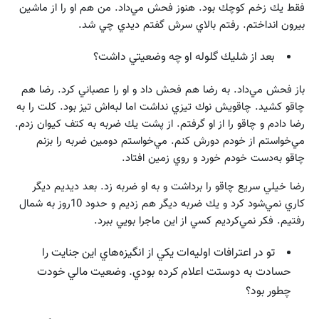
فقط يك زخم كوچك بود. هنوز فحش مي‌داد. من هم او را از ماشين
بيرون انداختم. رفتم بالاي سرش گفتم ديدي چي شد.
بعد از شليك گلوله او چه وضعيتي داشت؟
باز فحش مي‌داد. به رضا هم فحش داد و او را عصباني كرد. رضا هم
چاقو كشيد. چاقويش نوك تيزي نداشت اما لبه‌اش تيز بود. كلت را به
رضا دادم و چاقو را از او گرفتم. از پشت يك ضربه به كتف كيوان زدم.
مي‌خواستم از خودم دورش كنم. مي‌خواستم دومين ضربه را بزنم
چاقو به‌دست خودم خورد و روي زمين افتاد.
رضا خيلي سريع چاقو را برداشت و به او ضربه زد. بعد ديديم ديگر
كاري نمي‌شود كرد و يك ضربه ديگر هم زديم و حدود 10روز به شمال
رفتيم. فكر نمي‌كرديم كسي از اين ماجرا بويي ببرد.
تو در اعترافات اوليه‌ات يكي از انگيزه‌هاي اين جنايت را
حسادت به دوستت اعلام كرده بودي. وضعيت مالي خودت
چطور بود؟