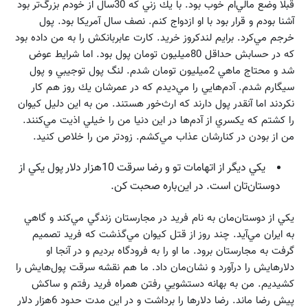
قبلا وضع مالي‌ام خوب بود. با يك زني كه 30سال از خودم بزرگ‌تر بود
آشنا بودم و قرار بود با او ازدواج كنم. نصف سال آمريكا بود. پول
خرجم مي‌كرد. برايم لندكروز خريد. كارت عابربانكش را به من داده بود
كه در حسابش حداقل 80ميليون تومان پول بود. اما شرايط عوض
شد و محتاج ماهي 2ميليون تومان شدم. لنگ پول تو‌جيبي و پول
سيگارم شدم. آدم‌هايي را مي‌ديدم كه در عمرشان يك روز هم كار
نكردند اما آنقدر پول دارند كه ارث‌خور هستند. من به اين دليل كيوان
را كشتم كه يكسري از آدم‌ها در اين دنيا من را خيلي اذيت مي‌كنند.
من از بودن در كنارشان عذاب مي‌كشم. زودتر من را خلاص كنيد.
يكي ديگر از اتهامات تو و رضا سرقت 10هزار دلار پول يكي از
دوستان‌تان است. در اين‌باره صحبت كن.
يكي از دوستان‌مان به نام فريد در مجارستان زندگي مي‌كند و گاهي
به ايران مي‌آيد. چند روز از قتل كيوان مي‌گذشت كه فريد تصميم
گرفت به مجارستان برود. ما او را به فرودگاه برديم و در آنجا او
دلارهايش را درآورد و نشان‌مان داد. ما هم نقشه سرقت پول‌هايش را
كشيديم. من به بهانه دستشويي رفتن همراه فريد رفتم و ساكش
پيش رضا ماند. رضا دلارها را برداشت و در اين مدت حدود 6هزار دلار