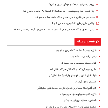
ارزیابی اسرائیل از امکان توافق ایران و آمریکا
چه کسی اخبار پرسپولیس را لو می‌دهد؟ | هشدار به جاسوس سرخ ها!
سهم هر آمریکایی از هزینه‌های جنگ علیه ایران اعلام شد
اراضی ملی چطور تشخیص داده می شود؟
پس‌لرزه‌های جنگ علیه ایران در آسمان، صنعت هوانوردی قربانی ناامنی منطقه
در همین زمینه
قتل شوهر ۶۰ ساله، ۳‌ماه پس از ازدواج
نزاع مرگبار بر سر نگاه چپ
قتل دوست صمیمی بر سر حسادت
آزادی نوجوانی که در ۱۶سالگی مرتکب قتل شد
نایک قراردادش با قهرمان پارالمپیک را باطل کرد
جسدی داخل فرغون
کارد آشپزخانه مهم‌ترین عامل قتل در جنایت‌های خانوادگی
قتل دخترعمه برای سرقت جواهرات
قصاص، مجازات زورگیر جنایتکار
جنایت هولناک زن ۱۷ ساله، یک‌ماه پس از ازدواج