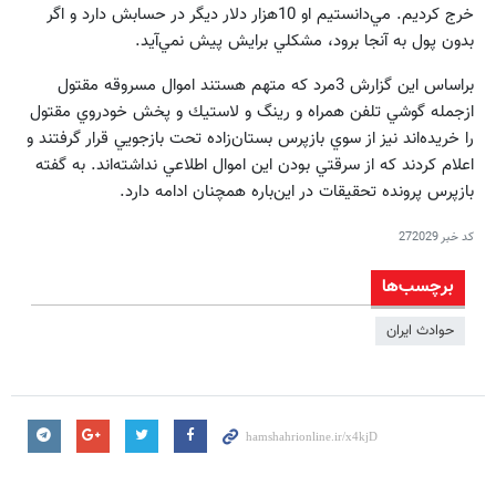
خرج كرديم. مي‌دانستيم او 10هزار دلار ديگر در حسابش دارد و اگر
بدون پول به آنجا برود، مشكلي برايش پيش نمي‌آيد.
براساس اين گزارش 3مرد كه متهم هستند اموال مسروقه مقتول
ازجمله گوشي تلفن همراه و رينگ و لاستيك و پخش خودروي مقتول
را خريده‌اند نيز از سوي بازپرس بستان‌زاده تحت بازجويي قرار گرفتند و
اعلام كردند كه از سرقتي بودن اين اموال اطلاعي نداشته‌اند. به گفته
بازپرس پرونده تحقيقات در اين‌باره همچنان ادامه دارد.
کد خبر
272029
برچسب‌ها
حوادث ایران