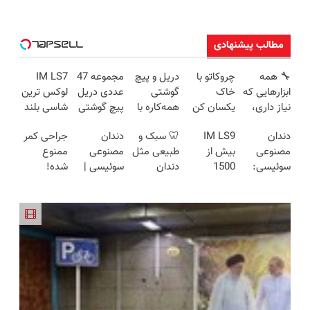
مطالب پیشنهادی
🔧 همه
چروکاتو با
دریل و پیچ
مجموعه 47
IM LS7
ابزارهایی که
خاک
گوشتی
عددی دریل
لوکس ترین
نیاز داری،
یکسان کن
همه‌کاره با
پیچ گوشتی
شاسی بلند
توی یه کیف
(روش
گیربکس
شارژی
برقی ایران
دندان
IM LS9
🦷 سبک و
دندان
جراحی کمر
جمع شده!
خانگی+آسان+به
هوشمند ⚙️
(تخفیف به
مصنوعی
بیش از
طبیعی مثل
مصنوعی
ممنوع
تخفیف به
صرفه)
(نصف
مدت
سوئیسی:
1500
دندان
سوئیسی |
شده!
مدت
قیمت بازار
محدود)
جدیدترین
کیلومترپیمایش
خودت!
سبک،
میخوای
محدود
🔥)
فناوری
با یکبار
نصب آسان
مقاوم،
کمرت رو در
اروپا، سبک
شارژ
و پرداخت
طبیعی!
منزل درمان
و مقاوم |
اقساطی 💳
ویزیت
کنی؟
پرداخت
📍 تهران
رایگان+پرداخت
((پرسش‌نامه))
قسطی
اقساطی😍