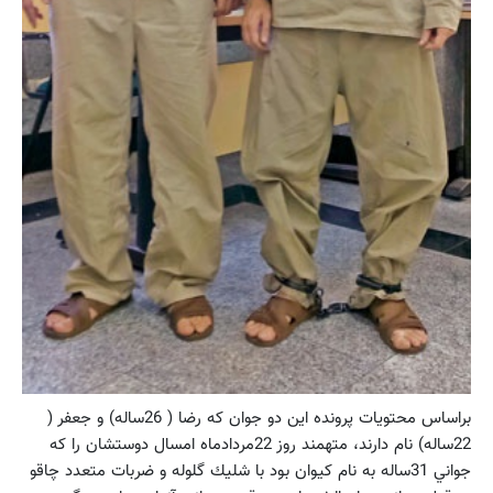
براساس محتويات پرونده اين دو جوان كه رضا ( 26ساله) و جعفر (
22ساله) نام دارند، متهمند روز 22مرداد‌ماه امسال دوستشان را كه
جواني 31ساله به نام كيوان بود با شليك گلوله و ضربات متعدد چاقو