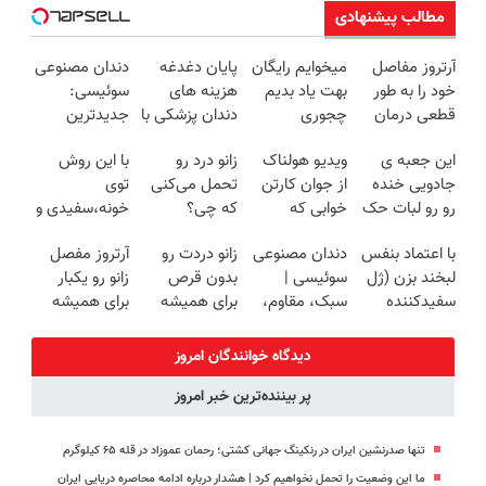
مطالب پیشنهادی
آرتروز مفاصل
میخوایم رایگان
پایان دغدغه
دندان مصنوعی
خود را به طور
بهت یاد بدیم
هزینه های
سوئیسی:
قطعی درمان
چجوری
دندان پزشکی با
جدیدترین
کنید!
پولدارشی! باور
پک سفید
فناوری اروپا،
این جعبه ی
ویدیو هولناک
زانو درد رو
با این روش
◗پرسش‌نامه◖
نداری امتحانش
کننده خانگی
سبک و مقاوم |
جادویی خنده
از جوان کارتن
تحمل می‌کنی
توی
مجانیه
پرداخت قسطی
رو رو لبات حک
خوابی که
که چی؟
خونه،سفیدی و
میکنه
میلیاردر شد.
راه‌حلش
زیبایی دندوناتو
با اعتماد بنفس
دندان مصنوعی
زانو دردت رو
آرتروز مفصل
خرید40%تخفیف
آموزش رایگان
همین‌جاست!
برگردون
لبخند بزن (ژل
سوئیسی |
بدون قرص
زانو رو یکبار
(40%off)
سفیدکننده
سبک، مقاوم،
برای همیشه
برای همیشه
دندان40%تخفیف)
طبیعی! ویزیت
خوب کن! (قدم
درمان کن!
رایگان+پرداخت
اول،
◗پرسش‌نامه◖
دیدگاه خوانندگان امروز
اقساطی😍
پرسش‌نامه)
پر بیننده‌ترین خبر امروز
تنها صدرنشین ایران در رنکینگ جهانی کشتی؛ رحمان عموزاد در قله ۶۵ کیلوگرم
ما این وضعیت را تحمل نخواهیم کرد | هشدار درباره ادامه محاصره دریایی ایران