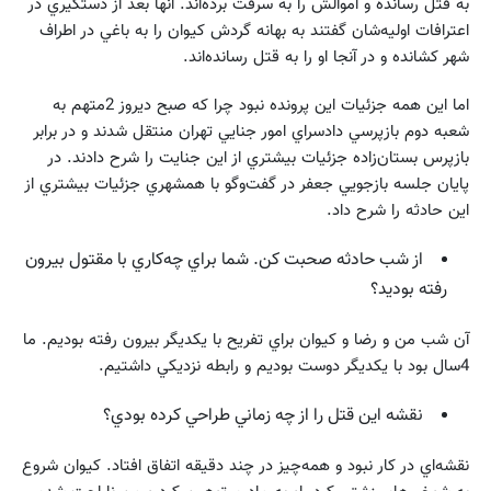
به قتل رسانده و اموالش را به سرقت برده‌اند. آنها بعد از دستگيري در
اعترافات اوليه‌شان گفتند به بهانه گردش كيوان را به باغي در اطراف
شهر كشانده و در آنجا او را به قتل رسانده‌اند.
اما اين همه جزئيات اين پرونده نبود چرا كه صبح ديروز 2متهم به
شعبه دوم بازپرسي دادسراي امور جنايي تهران منتقل شدند و در برابر
بازپرس بستان‌زاده جزئيات بيشتري از اين جنايت را شرح دادند. در
پايان جلسه بازجويي جعفر در گفت‌وگو با همشهري جزئيات بيشتري از
اين حادثه را شرح داد.
از شب حادثه صحبت كن. شما براي چه‌كاري با مقتول بيرون
رفته بوديد؟
آن شب من و رضا و كيوان براي تفريح با يكديگر بيرون رفته بوديم. ما
4سال بود با يكديگر دوست بوديم و رابطه نزديكي داشتيم.
نقشه اين قتل را از چه زماني طراحي كرده بودي؟
نقشه‌اي در كار نبود و همه‌‌چيز در چند دقيقه اتفاق افتاد. كيوان شروع