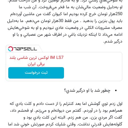
به شوخي‌هاي زشتي كرد. او به مادرم توهين كرد و من ناراحت شدم.
او به‌دليل وضعيت مالي‌شان به ما فخر مي‌فروخت. آن شب ما
250هزار تومان خرج كرده بوديم اما كيوان گفت من ماشين آورده‌ام
بايد پول بنزين را بدهيد . من فقط 30هزار تومان ‌مي‌دهم. ما به‌دليل
مصرف مشروبات الكلي در وضعيت عادي نبوديم و او به شوخي‌هايش
ادامه مي‌داد تا اينكه نزديك باغي در اطراف شهر من عصباني و با او
درگير شدم.
IM LS7 لوکس ترین شاسی بلند
برقی ایران
ثبت درخواست
چطور شد با او درگير شدي؟
اول زدم توي گوشش اما بعد كنترلم را از دست دادم و كلت بادي كه
همراهم بود را در آوردم. گفتم من ديوانه‌ام و مي‌زنم. او فحشم داد،
گفت اگر مردي بزن. من هم زدم. البته اين كلت بادي بود و
گلوله‌هايش قدرتي نداشت. وقتي شليك كردم صورتش خوني شد اما