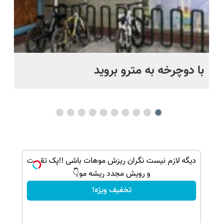
با دوچرخه به مترو بروید
بو
ک جهت
دیگه لازم نیست نگران ریزش موهات باشی !!پک تقویت
و رویش مجدد ریشه مو👇
تخفیف ویژه!