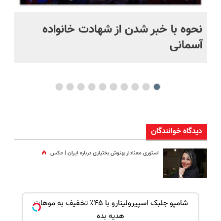
نحوه با خبر شدن از شهادت خانواده
زا
آسمانی
وی
دیدگاه خوانندگان
استوری معنادار بهنوش بختیاری درباره ایران | عکس
ک جهت
شامپو جلبک اسپیرولینارو با ۴۵٪ تخفیف به موهات
هدیه بده