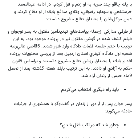
با يك چاقو چند ضربه به او زدم و فرار كردم. در ادامه عبدالصمد
خرمشاهي و سودابه رضواني، وكلاي مدافع بابك از او دفاع كردند و
عمل موكل‌شان را مصداق دفاع مشروع دانستند.
از طرفي مداركي ازجمله پيامك‌هاي تهديدآميز مقتول به پسر نوجوان و
فيلم كشف شده در گوشي مقتول نيز در پرونده موجود بود. به اين
ترتيب با ختم جلسه قضات دادگاه وارد شور شدند. 5قاضي عالي‌رتبه
شعبه اول دادگاه كيفري استان اردبيل بعد از بررسي محتويات پرونده
اقدام بابك را مصداق روشن دفاع مشروع دانستند و براساس قانون
حكم به آزادي او دادند. به اين ترتيب بابك هفته گذشته بعد از تحمل
9‌ماه حبس از زندان آزاد شد.
بايد راه ديگري انتخاب مي‌كردم
پسر جوان پس از آزادي از زندان در گفت‌وگو با همشهري از جزئيات
حادثه مي‌گويد:‌
چطور شد كه مرتكب قتل شدي؟