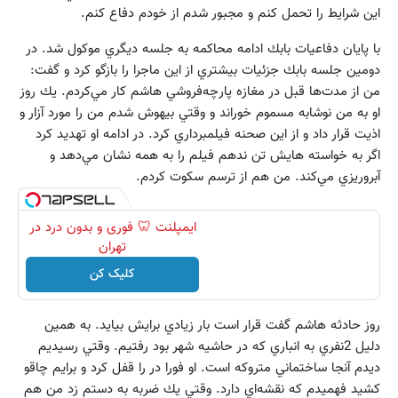
اين شرايط را تحمل كنم و مجبور شدم از خودم دفاع كنم.
با پايان دفاعيات بابك ادامه محاكمه به جلسه ديگري موكول شد. در
دومين جلسه بابك جزئيات بيشتري از اين ماجرا را بازگو كرد و گفت:
من از مدت‌ها قبل در مغازه پارچه‌فروشي هاشم كار مي‌كردم. يك روز
او به من نوشابه مسموم خوراند و وقتي بيهوش شدم من را مورد آزار و
اذيت قرار داد و از اين صحنه فيلمبرداري كرد. در ادامه او تهديد كرد
اگر به خواسته هايش تن ندهم فيلم را به همه نشان مي‌دهد و
آبروريزي مي‌كند. من هم از ترسم سكوت كردم.
ایمپلنت 🦷 فوری و بدون درد در
تهران
کلیک کن
روز حادثه هاشم گفت قرار است بار زيادي برايش بيايد. به همين
دليل 2نفري به انباري كه در حاشيه شهر بود رفتيم. وقتي رسيديم
ديدم آنجا ساختماني متروكه است. او فورا در را قفل كرد و برايم چاقو
كشيد فهميدم كه نقشه‌اي دارد. وقتي يك ضربه به دستم زد من هم