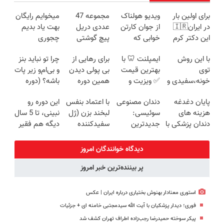
برای اولین بار
ویدیو هولناک
مجموعه 47
میخوایم رایگان
در ایران🇮🇷
از جوان کارتن
عددی دریل
بهت یاد بدیم
این دکتر کرم
خوابی که
پیچ گوشتی
چجوری
ترمیم کننده 23
میلیاردر شد.
شارژی (تخفیف
پولدارشی! باور
با این روش
ایمپلنت 🦷 با
برای رهایی از
چرا تو نباید بنز
روزه ساخت!
آموزش رایگان
به مدت
نداری امتحانش
توی
بهترین قیمت
بی پولی دیدن
و بی‌ام‌و زیر پات
محدود)
مجانیه
خونه،سفیدی و
✅ ویزیت و
همین دوره
باشه؟ (دوره
زیبایی دندوناتو
مشاوره رایگان
رایگان کافیه!
رایگان درآمد
پایان دغدغه
دندان مصنوعی
با اعتماد بنفس
این دوره رو
برگردون
(شمارتو وارد
میلیاردی)
هزینه های
سوئیسی:
لبخند بزن (ژل
نبینی، تا 5 سال
(40%off)
کن)
دندان پزشکی با
جدیدترین
سفیدکننده
دیگه هم فقیر
پک سفید
فناوری اروپا،
دندان40%تخفیف)
می‌مونی!
کننده خانگی
سبک و مقاوم |
همین الان ثبت
دیدگاه خوانندگان امروز
پرداخت قسطی
نام کن
پر بیننده‌ترین خبر امروز
استوری معنادار بهنوش بختیاری درباره ایران | عکس
فوری؛ دیدار پزشکیان با آیت الله سیدمجتبی خامنه ای + جزئیات
پیکر سوخته حمیدرضا رجب‌زاده اطراف تهران کشف شد