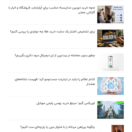
نحوه خرید دوربین مداربسته مناسب برای آپارتمان، فروشگاه و انبار با
گارانتی معتبر
برای تشخیص اعتبار یک سایت خرید طلا چه مواردی را بررسی کنیم؟
چطور بدون معامله در بیت‌پین از ارز دیجیتال سود دلاری بگیریم؟
کدام علائم را نباید در اینترنت جست‌وجو کرد؛ فهرست نشانه‌های
هشدار
اوریکس گیم؛ مرجع خرید یوسی پابجی موبایل
چگونه پیراهن مردانه را با شلوار جین یا پارچه‌ای ست کنیم؟