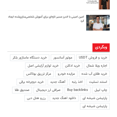
امین امینی با اندرز مسیر تازه‌ای برای آموزش شخصی‌سازی‌شده ایجاد
کرد
وبگردی
خرید و فروش USDT
موتور آسانسور
خرید دستگاه ماساژور بلکر
اجاره ویلا شمال
خرید ادکلن
خرید لوازم آرایشی اصل
خرید طلای آب شده
مزایده خودرو
مرکز تزریق بوتاکس
استند تسلیت
اخذ رتبه
آهنگ جدید
خرید دوچرخه برقی
چاپ لیبل
Buy backlinks
صرافی ارز دیجیتال
صندوق طلا
پارتیشن شیشه ای
دانلود اهنگ جدید
رزرو هتل دبی
پارتیشن شیشه ای