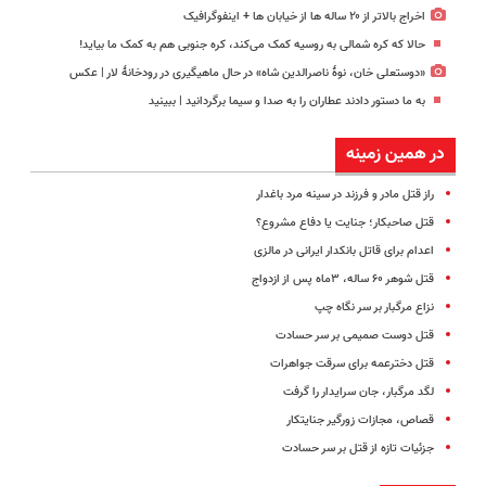
اخراج بالاتر از ۲۰ ساله ها از خیابان ها + اینفوگرافیک
حالا که کره شمالی به روسیه کمک می‌کند، کره جنوبی هم به کمک ما بیاید!
«دوستعلی خان، نوۀ ناصرالدین شاه» در حال ماهیگیری در رودخانۀ لار | عکس
به ما دستور دادند عطاران را به صدا و سیما برگردانید | ببینید
در همین زمینه
راز قتل مادر و فرزند در سینه مرد باغدار
قتل صاحبکار؛ جنایت یا دفاع مشروع؟
اعدام برای قاتل بانکدار ایرانی در مالزی
قتل شوهر ۶۰ ساله، ۳‌ماه پس از ازدواج
نزاع مرگبار بر سر نگاه چپ
قتل دوست صمیمی بر سر حسادت
قتل دخترعمه برای سرقت جواهرات
لگد مرگبار، جان سرایدار را گرفت
قصاص، مجازات زورگیر جنایتکار
جزئیات تازه از قتل بر سر حسادت