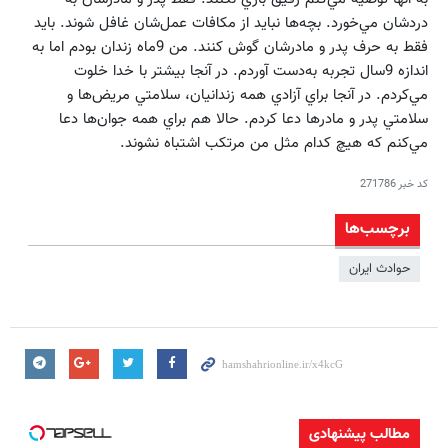
درد‌شان مي‌خورد. بچه‌ها نبايد از مكافات عمل‌شان غافل شوند. بايد
فقط به حرف پدر و مادرشان گوش كنند. من 9‌ماه زندان بودم اما به
اندازه 9سال تجربه به‌دست آوردم. در آنجا بيشتر با خدا خلوت
مي‌كردم. در آنجا براي آزادي همه زندانيان، سلامتي مريض‌ها و
سلامتي پدر و مادرها دعا كردم. حالا هم براي همه جوان‌ها دعا
مي‌كنم كه هيچ كدام مثل من مرتكب اشتباه نشوند.
کد خبر
271786
برچسب‌ها
حوادث ایران
مطالب پیشنهادی