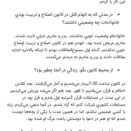
اين كار را كردم.
در مدتي كه به اتهام قتل در كانون اصلاح و تربيت بودي
خانواده‌ات چه وضعيتي داشتند؟
خانواده‌ام وضعيت خوبي نداشتند. پدر و مادرم خيلي اذيت شدند.
مادرم مريض شده بود. خودم هم در كانون اصلاح و تربيت اوضاع
خوبي نداشتم. 2‌ماه اول ممنوع‌الملاقات بودم تا اينكه بالاخره اجازه
ملاقات دادند و پدر و مادرم به ديدنم مي‌آمدند.
از محيط كانون بگو. زندگي در آنجا چطور بود؟
در كانون ساعت 7:30بيدار مي‌شديم و آمار مي‌گرفتند. بعد كلاس
احكام و قرآن مي‌رفتيم تا ظهر. بعد هم اگر مي‌شد ورزش مي‌كرديم.
در اين مدت در مسابقات قرآن 2مرتبه اول شدم و قرار بود در
مسابقات كشوري شركت كنم كه آزاد شدم. در آنجا سعي مي‌كردم زياد
با كسي صميمي نباشم. اما در همين مدت با يكي از بچه‌ها دوست
شدم كه او هم در دعوا با دوستش باعث مرگ او شده بود.