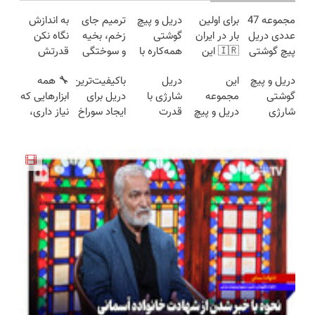
مجموعه 47
برای اولین
دریل و پیچ
ترمیم جای
به اندازش
عددی دریل
بار در ایران
گوشتی
زخم، بخیه
نگاه نکن
پیچ گوشتی
🇮🇷 این
همه‌کاره با
و سوختگی
قدرتش
شارژی
دکتر کرم
گیربکس
فقط در 3
درحد هالکه
دریل و پیچ
این
دریل
باکیفیت‌ترین
🔧 همه
(تخفیف به
ترمیم کننده
هوشمند ⚙️
هفته!!😍
😉 (پرداخت
گوشتی
مجموعه
شارژی با
دریل برای
ابزارهایی که
مدت
23 روزه
(نصف
درب
شارژی
دریل و پیچ
قدرت
ایجاد سوراخ
نیاز داری،
محدود)
ساخت!
قیمت بازار
منزل+گارانتی
فوق‌قدرت با
گوشتی رو با
سوپرمن😉
😱
توی یه کیف
🔥)
تعویض)
کنترل
گارانتی و
(مجموعه47عددی
جمع شده!
سرعت ⚡
نصف قیمت
با گارانتی
تخفیف به
(همراه با
بخر!😉
تعویض)
مدت
متعلقات)
محدود