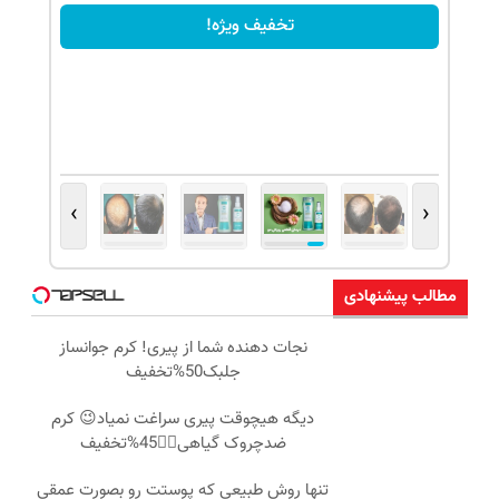
تخفیف ویژه!
›
‹
مطالب پیشنهادی
نجات دهنده شما از پیری! کرم جوانساز
جلبک50%تخفیف
دیگه هیچوقت پیری سراغت نمیاد😉 کرم
ضدچروک گیاهی👈🏻45%تخفیف
تنها روش طبیعی که پوستت رو بصورت عمقی