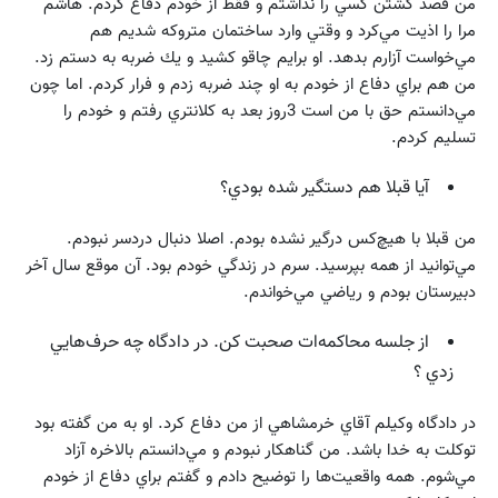
من قصد كشتن كسي را نداشتم و فقط از خودم دفاع كردم. هاشم
مرا را اذيت مي‌كرد و وقتي وارد ساختمان متروكه شديم هم
مي‌خواست آزارم بدهد. او برايم چاقو كشيد و يك ضربه به دستم زد.
من هم براي دفاع از خودم به او چند ضربه زدم و فرار كردم. اما چون
مي‌دانستم حق با من است 3روز بعد به كلانتري رفتم و خودم را
تسليم كردم.
آيا قبلا هم دستگير شده بودي؟
من قبلا با هيچ‌كس درگير نشده بودم. اصلا دنبال دردسر نبودم.
مي‌توانيد از همه بپرسيد. سرم در زندگي خودم بود. آن موقع سال آخر
دبيرستان بودم و رياضي مي‌خواندم.
از جلسه محاكمه‌ات صحبت كن. در دادگاه چه حرف‌هايي
زدي ؟
در دادگاه وكيلم آقاي خرمشاهي از من دفاع كرد. او به من گفته بود
توكلت به خدا باشد. من گناهكار نبودم و مي‌دانستم بالاخره آزاد
مي‌شوم. همه واقعيت‌ها را توضيح دادم و گفتم براي دفاع از خودم