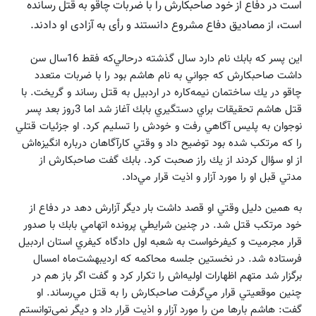
است در دفاع از خود صاحبکارش را با ضربات چاقو به قتل رسانده
است، از مصادیق دفاع مشروع دانستند و رأی به آزادی او دادند.
اين پسر كه بابك نام دارد سال گذشته درحالي‌كه فقط 16سال سن
داشت صاحبكارش كه جواني به نام هاشم بود را با ضربات متعدد
چاقو در يك ساختمان نيمه‌كاره در اردبيل به قتل رساند و گريخت. با
قتل هاشم تحقيقات براي دستگيري بابك آغاز شد اما 3روز بعد پسر
نوجوان به پليس آگاهي رفت و خودش را تسليم كرد. او جزئيات قتلي
را كه مرتكب شده بود توضيح داد و وقتي كارآگاهان درباره انگيزه‌اش
از او سؤال كردند از يك راز صحبت كرد. بابك گفت صاحبكارش از
مدتي قبل او را مورد آزار و اذيت قرار مي‌داد.
به همين دليل وقتي او قصد داشت بار ديگر آزارش دهد در دفاع از
خود مرتكب قتل شد. در چنين شرايطي پرونده اتهامي بابك با صدور
قرار مجرميت و كيفرخواست به شعبه اول دادگاه كيفري استان اردبيل
فرستاده شد. در نخستين جلسه محاكمه كه ارديبهشت‌ماه امسال
برگزار شد متهم اظهارات اوليه‌اش را تكرار كرد و گفت اگر باز هم در
چنين موقعيتي قرار مي‌گرفت صاحبكارش را به قتل مي‌رساند. او
گفت: هاشم بارها من را مورد آزار و اذيت قرار داد و ديگر نمي‌توانستم