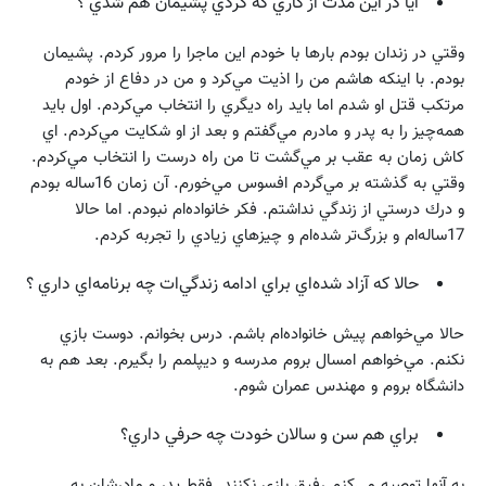
آيا در اين مدت از كاري كه كردي پشيمان هم شدي ؟
وقتي در زندان بودم بارها با خودم اين ماجرا را مرور كردم. پشيمان
بودم. با اينكه هاشم من را اذيت مي‌كرد و من در دفاع از خودم
مرتكب قتل او شدم اما بايد راه ديگري را انتخاب مي‌كردم. اول بايد
همه‌‌چيز را به پدر و مادرم مي‌گفتم و بعد از او شكايت مي‌كردم. ‌اي
كاش زمان به عقب بر مي‌گشت تا من راه درست را انتخاب مي‌كردم.
وقتي به گذشته بر مي‌گردم افسوس مي‌خورم. آن زمان 16ساله بودم
و درك درستي از زندگي نداشتم. فكر خانواده‌ام نبودم. اما حالا
17ساله‌ام و بزرگ‌تر شده‌ام و چيزهاي زيادي را تجربه كردم.
حالا كه آزاد شده‌اي براي ادامه زندگي‌ات چه برنامه‌اي داري ؟
حالا مي‌خواهم پيش خانواده‌ام باشم. درس بخوانم. دوست بازي
نكنم. مي‌خواهم امسال بروم مدرسه و ديپلمم را بگيرم. بعد هم به
دانشگاه بروم و مهندس عمران شوم.
براي هم سن و سالان خودت چه حرفي داري؟
به آنها توصيه مي‌كنم رفيق بازي نكنند. فقط پدر و مادرشان به