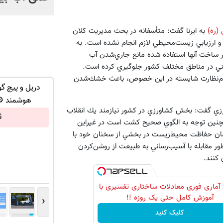
(ره)
به ايرنا گفت: متأسفانه در بحث مديريت كلان
ارزيابي زيست‌محيطي لازم انجام نشده است. به
در ساخت آنها استفاده شده مانع جاري‌شدن آب
ميني در مناطق مختلف كشور جلوگيري كرده است.
و عدم‌نظارت شايسته در اين خصوص، باعث خشك‌شدن
د موبایل با اسنپ پی | در ۴ قسط بدون
پنکه رومیزی مه پاش رو امروز تو تخفیف
دریل و پیچ گ
بخر!
هوشمند ⚙️
زي گفت: بخش كشاورزي در كشور نيازمند يك انقلاب
الان سفارش بده!
ث
مچنين توجه به الگوي صحيح كشت است در غيراين
ن حفاظت محيط‌زيست در بخشي از سخنان خود با
ر مقابله با آسيب‌رساني به طبيعت از روشن‌كردن
كنند.
آماری فوری معادلات ساختاری تفسیری با
آموزش کامل حتی یک روزه !!
‹
کلیک کنید