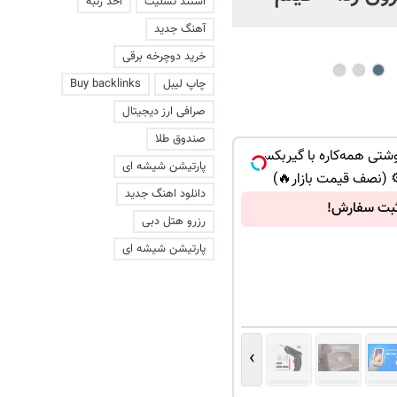
استند تسلیت
اخذ رتبه
عاشقانه با یک زن
آهنگ جدید
خرید دوچرخه برقی
چاپ لیبل
Buy backlinks
صرافی ارز دیجیتال
صندوق طلا
وشتی همه‌کاره با گیربکس
پارتیشن شیشه ای
 (نصف قیمت بازار🔥)
دانلود اهنگ جدید
بت سفارش!
رزرو هتل دبی
پارتیشن شیشه ای
›