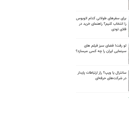
برای سفرهای طولانی کدام اتوبوس
را انتخاب کنیم؟ راهنمای خرید در
فلای تودی
لو رفت! فضای سبز فیلم های
سینمایی ایران را چه کسی میسازد؟
سانترال یا ویپ؟ راز ارتباطات پایدار
در شرکت‌های حرفه‌ای
مقایسه قیمت تجهیزات برق
صنعتی بازار؛ چرا برندها قیمت
متفاوتی دارند؟
نقش مکمل در مسیر ورزشکاران