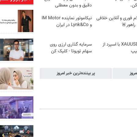
کن.
دقیق و بدون معطلی
م فوری و آنلاین خلافی
نیکاموتور نماینده IM Motor
راهور🚨
و Lynk&Co در ایران
ترید XAUUSD با اسپرد از
سرمایه گذاری ارزی روی
یپ
سهام تویوتا - کلیک کن
مروز
پر بیننده‌ترین خبر امروز