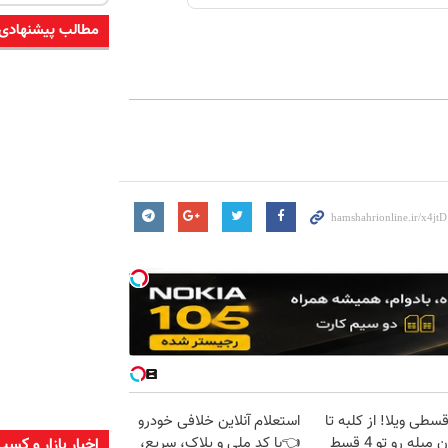
مطالب پیشنهادی
 قسطی ویلا! از کلبه تا
استعلام آنلاین خلافی خودرو
آپارتمان مبله رو تو 4 قسط
👈با کد ملی و پلاک، سریع،
اخبار بازار و کسب