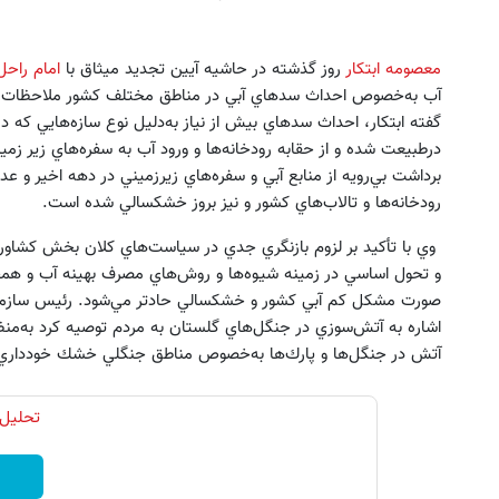
معصومه ابتكار
روز گذشته در حاشيه آيين تجديد ميثاق با
امام راحل 
آب به‌خصوص احداث سدهاي آبي در مناطق مختلف كشور ملاحظات و 
گفته ابتكار، احداث سدهاي بيش از نياز به‌دليل نوع سازه‌هايي كه 
درطبيعت شده و از حقابه رودخانه‌ها و ورود آب به سفره‌هاي زير ز
برداشت بي‌رويه از منابع آبي و سفره‌هاي زيرزميني در دهه اخير 
بازدید از IM LS7 لوکس ترین شاسی بلند
خری
رودخانه‌ها و تالاب‌هاي كشور و نيز بروز خشكسالي شده است.
برقی ایران در باشگاه انقلاب
سود و کارمزد!
وي با تأكيد بر لزوم بازنگري جدي در سياست‌هاي كلان بخش كشاور
ثبت درخواست
خرید قسطی
و تحول اساسي در زمينه شيوه‌ها و روش‌هاي مصرف بهينه آب و ه
صورت مشكل كم آبي كشور و خشكسالي حادتر مي‌شود. رئيس سازما
اشاره به آتش‌سوزي در جنگل‌هاي گلستان به مردم توصيه كرد به‌منظو
آتش در جنگل‌ها و پارك‌ها به‌خصوص مناطق جنگلي خشك خودداري 
تحلیل 