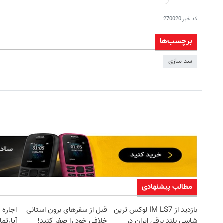
کد خبر
270020
برچسب‌ها
سد سازی
مطالب پیشنهادی
بازدید از IM LS7 لوکس ترین
قبل از سفرهای برون استانی
اجاره‌
شاسی بلند برقی ایران در
خلافی خود را صفر کنید!