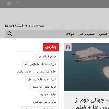
- جمعه ۱۶ مرداد ۱۴۰۵
Aug 7, 2026
عکس
کسب و کار
حوادث
وبگردی
موتور آسانسور
خرید دستگاه ماساژور بلکر
اجاره ویلا شمال
خرید ادکلن
خرید لوازم آرایشی اصل
خرید طلای آب شده
مزایده خودرو
جهانی دوم از
افشای اطلاعات برای ترور
مرکز تزریق بوتاکس
ون زد! + فیلم
بارون ترامپ | ماجرای قرار