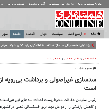
روزنامه همشهری امروز
نیازمندی های همشهری
آگهی و تبلیغات
همشهری تی وی
رو
خانه
آرشیو اخبار
سياست
جهان
اقتصاد
جامعه
شهر
پزشکیان: همسایگان ما اجازه ندادند اغتشاشگران وارد کشور شوند | مبلغ ک
صفحه اصلی
اخبار اجتماعی
محیط زیست
مجموع نظرات: ۰
سدسازی غیراصولی و برداشت بی‌رویه ا
است
رئیس سازمان حفاظت محیط‌زیست احداث سدهای آبی غیراستاندارد، 
و کاهش بارندگی را از عوامل مهم بروز خشکسالی فعلی در کشور عن