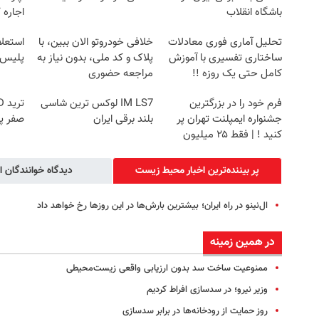
باشگاه انقلاب
اجاره 
تحلیل آماری فوری معادلات
خلافی خودروتو الان ببین، با
استعلا
ساختاری تفسیری با آموزش
پلاک و کد ملی، بدون نیاز به
پلیس 
کامل حتی یک روزه !!
مراجعه حضوری
فرم خود را در بزرگترین
IM LS7 لوکس ترین شاسی
جشنواره ایمپلنت تهران پر
بلند برقی ایران
صفر پ
کنید ! | فقط ۲۵ میلیون
پر بیننده‌ترین اخبار محیط زیست
دیدگاه خوانندگان ا
ال‌نینو در راه ایران؛ بیشترین بارش‌ها در این روزها رخ خواهد داد
در همین زمینه
ممنوعیت ساخت سد بدون ارزیابی واقعی زیست‌محیطی
وزیر نیرو؛ در سدسازی افراط کردیم
روز حمایت از رودخانه‌ها در برابر سدسازی