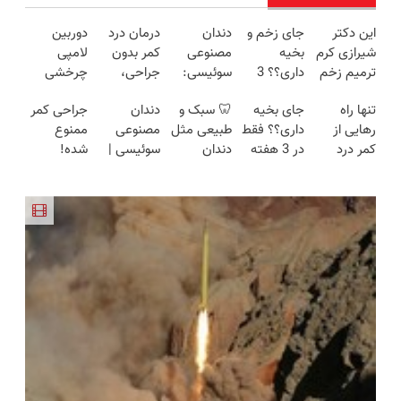
این دکتر
جای زخم و
دندان
درمان درد
دوربین
شیرازی کرم
بخیه
مصنوعی
کمر بدون
لامپی
ترمیم زخم
داری؟؟ 3
سوئیسی:
جراحی،
چرخشی
ایرانی را
هفته‌ای
جدیدترین
تزریق ◀
360 درجه
تنها راه
جای بخیه
🦷 سبک و
دندان
جراحی کمر
ساخت!!!
محوش کن!
فناوری
پرسش‌نامه
فقط امروز
رهایی از
داری؟؟ فقط
طبیعی مثل
مصنوعی
ممنوع
اروپا، سبک
رو پر کن ▶
حراج شد🔥
کمر درد
در 3 هفته
دندان
سوئیسی |
شده!
و مقاوم |
پرداخت
بدون نیاز به
ترمیمش
خودت!
سبک،
میخوای
پرداخت
درب منزل
دارو!
کن!😍
نصب آسان
مقاوم،
کمرت رو در
قسطی
(◂پرسش‌نامه)
و پرداخت
طبیعی!
منزل درمان
اقساطی 💳
ویزیت
کنی؟
📍 تهران
رایگان+پرداخت
((پرسش‌نامه))
اقساطی😍