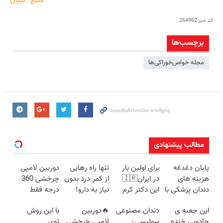
منبع: تبیان
کد خبر
264962
برچسب‌ها
مجله خواص‌خوراکی‌ها
مطالب پیشنهادی
پایان دغدغه
برای اولین بار
تنها راه رهایی
دوربین لامپی
هزینه های
در ایران🇮🇷
از کمر درد بدون
چرخشی 360
دندان پزشکی با
این دکتر کرم
نیاز به دارو!
درجه فقط
پک سفید
ترمیم کننده 23
(◂پرسش‌نامه)
امروز حراج شد
این جعبه ی
دندان مصنوعی
🔥دوربین
با این روش
کننده خانگی
روزه ساخت!
🔥 پرداخت
جادویی خنده
سوئیسی:
لامپی چرخشی
توی
درب منزل