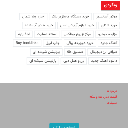
وبگردی
موتور آسانسور
خرید دستگاه ماساژور بلکر
اجاره ویلا شمال
خرید ادکلن
خرید لوازم آرایشی اصل
خرید طلای آب شده
مزایده خودرو
مرکز تزریق بوتاکس
استند تسلیت
اخذ رتبه
آهنگ جدید
خرید دوچرخه برقی
چاپ لیبل
Buy backlinks
صرافی ارز دیجیتال
صندوق طلا
پارتیشن شیشه ای
دانلود اهنگ جدید
رزرو هتل دبی
پارتیشن شیشه ای
درباره ما
قیمت دلار، طلا و سکه
تبلیغات
نسخه دسکتاپ