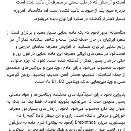
است و آن‌چنان که در طب سنتی بر مصرف آن تاکید شده است
درباره هیچ یک از حبوبات تاکید نشده است اما متأسفانه امروزه
بسیار کمتر از گذشته در سفره ایرانیان دیده می‌شود.
متأسفانه امروز نخود که یک ماده غذایی بسیار مفید و پرانرژی است از
سفره ایرانیان در حال حذف شدن است و شاهد استفاده کمتر آن در
رژیم غذایی ایرانیان هستیم. با افزایش مصرف غذاهای خارجی و
فست‌فود در سفره‌های ایرانی مصرف این ماده غذایی در طول روز و
حتی در سال بسیار کمتر از گذشته شده است. نخود که جزء خانواده
حبوبات محسوب می‌شود دارای املاح، ویتامین و پروتئین‌های متعددی
از جمله نشاسته، کلسیم، فسفر، آهن، سدیم، پتاسیم، روغن گیاهی،
مس و ویتامین‌هایی مانند ویتامین A، B1, B2 است.
بنابراین نخود دارای اسیدآمینه‌های مختلف، ویتامین‌ها و مواد معدنی
بسیار مفیدی است که می‌توانیم بگوییم نخود نه فقط یک غذا بلکه به
عنوان یک دارو محسوب می‌شود. نخود از زمان‌های بسیار دور مصرف
خوراکی و درمانی داشته است. رازی و ابن بیطار کاملا آنچه را که
دیسکورید درباره Erebinthos (نخود به یونانی) شرح داده به نقل‌قول
از وی تحت عنوان حمص آورده‌اند و طبق نوشته ابوریحان، اربیوتوس،