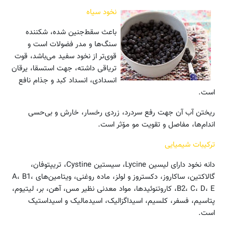
نخود سیاه
باعث سقط‌جنین شده، شکننده
سنگ‌ها و مدر فضولات است و
قوی‌تر از نخود سفید می‌باشد، قوت
تریاقی داشته، جهت استسقا، یرقان
انسدادی، انسداد کبد و جذام نافع
است.
ریختن آب آن جهت رفع سردرد، زردی رخسار، خارش و بی‌حسی
اندام‌ها، مفاصل و تقویت مو مۆثر است.
ترکیبات شیمیایی
دانه نخود دارای لیسین Lycine، سیستین Cystine، تریپتوفان،
گالاکتین، ساکاروز، دکستروز و لولز، ماده روغنی، ویتامین‌های A، B1،
B2، C، D، E، کاروتنوئیدها، مواد معدنی نظیر مس، آهن، بر، لیتیوم،
پتاسیم، فسفر، کلسیم، اسیداگزالیک، اسیدمالیک و اسیداستیک
است.