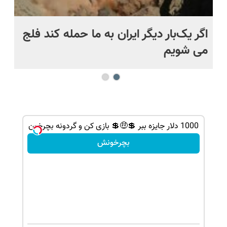
اگر یک‌بار دیگر ایران به ما حمله کند فلج
کش
می شویم
بی
1000 دلار جایزه ببر 💲🤑💲 بازی کن و گردونه بچرخون
بچرخونش