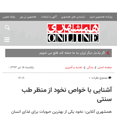
روزنامه همشهری امروز
نیازمندی های همشهری
آگهی و تبلیغات
همشهری تی وی
روابط عمومی ه
اگر یک‌بار دیگر ایران به ما حمله کند فلج می شویم
صفحه اصلی
زندگی
تغذیه و آشپزی
یکشنبه ۱۵ تیر ۱۳۹۳ -
مجموع نظرات: ۰
۰۷:۱۸
آشنایی با خواص نخود از منظر طب
سنتی
همشهری آنلاین: نخود یکی از بهترین حبوبات برای غذای انسان