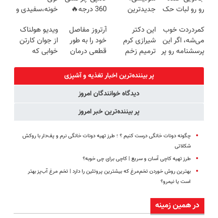
رو رو لبات حک
جدیدترین
360 درجه🔥
خونه،سفیدی و
میکنه
فناوری اروپا،
پرداخت درب
زیبایی دندوناتو
کمردردت خوب
این دکتر
آرتروز مفاصل
ویدیو هولناک
خرید40%تخفیف
سبک و مقاوم |
منزل + گارانتی
برگردون
می‌شه، اگر این
شیرازی کرم
خود را به طور
از جوان کارتن
پرداخت قسطی
تعویض
(40%off)
پرسشنامه رو پر
ترمیم زخم
قطعی درمان
خوابی که
کنی!!
ایرانی را
کنید!
میلیاردر شد.
ساخت!!!
◗پرسش‌نامه◖
آموزش رایگان
پر بیننده‌ترین اخبار تغذیه و آشپزی
دیدگاه خوانندگان امروز
پر بیننده‌ترین خبر امروز
چگونه دونات خانگی درست کنیم ؟ ؛ طرز تهیه دونات خانگی نرم و پف‌دار با روکش
شکلاتی
طرز تهیه کاچی آسان و سریع | کاچی برای چی خوبه؟
بهترین روش خوردن تخم‌مرغ که بیشترین پروتئین را دارد | تخم مرغ آب‌پز بهتر
است یا نیمرو؟
در همین زمینه