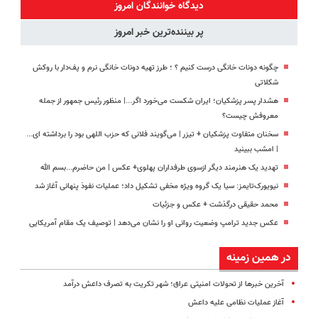
کننده خانگی
رو پرکن)
◗پرسش‌نامه◖
آموزش رایگان
دیدگاه خوانندگان امروز
پر بیننده‌ترین خبر امروز
چگونه دونات خانگی درست کنیم ؟ ؛ طرز تهیه دونات خانگی نرم و پف‌دار با روکش
شکلاتی
هشدار پسر پزشکیان؛ ایران شکست می‌خورد اگر...| منظور رئیس جمهور از جمله
معروفش چیست؟
سخنان متفاوت پزشکیان + تیزر | می‌گویند فلانی که حزب اللهی بود را برداشته ای...
| امشب ببینید
تهدید یک هنرمند دیگر ازسوی طرفداران پهلوی+ عکس | من حاضرم...بسم الله
نیویورک‌تایمز: سیا یک گروه ویژه مخفی تشکیل داد؛ عملیات نفوذ پنهانی آغاز شد
محمد حقیقی درگذشت + عکس و جزئیات
عکس جدید ترامپ وضعیت روانی او را نشان می‌دهد | توصیف یک مقام آمریکایی
در همین زمینه
آخرین خبرها از تحولات امنیتی عراق؛ شهر تکریت به تصرف داعش درآمد
آغاز عملیات نظامی علیه داعش