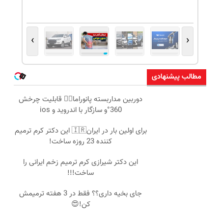
›
‹
مطالب پیشنهادی
دوربین مداربسته پانوراما👈🏻 قابلیت چرخش
360°و سازگار با اندروید و ios
برای اولین بار در ایران🇮🇷 این دکتر کرم ترمیم
کننده 23 روزه ساخت!
این دکتر شیرازی کرم ترمیم زخم ایرانی را
ساخت!!!
جای بخیه داری؟؟ فقط در 3 هفته ترمیمش
کن!😍