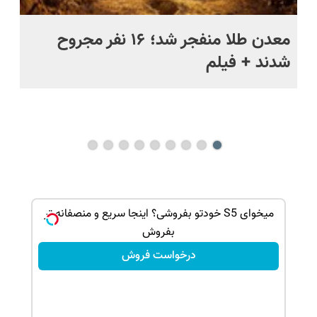
ج
معدن طلا منفجر شد؛ ۱۶ نفر مجروح
خن
شدند + فیلم
رو
فا
می
و دوره
میخوای S5 خودتو بفروشی؟ اینجا سریع و منصفانه تر
بفروش
درخواست فروش