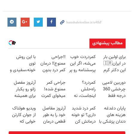
مطالب پیشنهادی
برای اولین بار
کمردردت خوب
‼️جراحی
با این روش
در ایران🇮🇷
می‌شه، اگر این
ممنوع‼️ درمان
توی
این دکتر کرم
پرسشنامه رو پر
کمر درد بدون
خونه،سفیدی و
ترمیم کننده 23
کنی!!
جراحی و دوره
زیبایی دندوناتو
دوربین لامپی
کمردرد؟
جراحی کمر
آرتروز مفصل
روزه ساخت!
نقاهت
برگردون
چرخشی 360
راه‌حلش
ممنوع شده!
زانو رو یکبار
(40%off)
درجه فقط
اینجاست، نه
میخوای کمرت
برای همیشه
امروز حراج شد
توی داروخونه
رو در منزل
درمان کن!
پایان دغدغه
کمر درد شدید
آرتروز مفاصل
ویدیو هولناک
🔥 پرداخت
درمان کنی؟
◗پرسش‌نامه◖
هزینه های
داری؟ تو خونه
خود را به طور
از جوان کارتن
درب منزل
((پرسش‌نامه))
دندان پزشکی با
درمانش کن
قطعی درمان
خوابی که
پک سفید
(◂پرسش‌نامه
کنید!
میلیاردر شد.