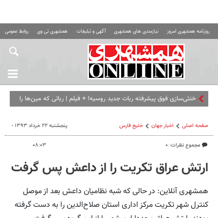
روزنامه همشهری امروز
نیازمندی های همشهری
آگهی و تبلیغات
همشهری تی وی
روابط عمومی ه
خنثی‌سازی فوق پیشرفته ربات جدید روسیه! + فیلم | رباتی که مین‌ها را
از فاصله یک کیلومتر
صفحه اصلی
اخبار جهان
خلیج‌ فارس
پنجشنبه ۲۲ خرداد ۱۳۹۳ -
مجموع نظرات: ۰
۰۸:۰۳
ارتش عراق تکریت را از داعش پس گرفت
همشهری آنلاین: در حالی که شبه نظامیان داعش بعد از موصل
کنترل شهر تکریت مرکز اداری استان صلاح‌الدین را به دست گرفته