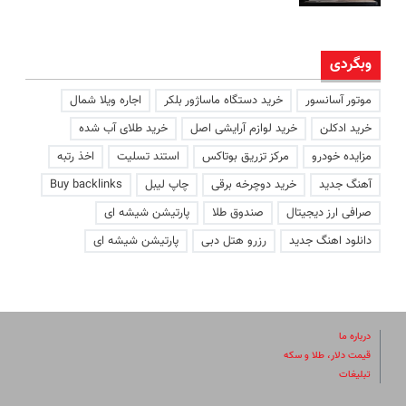
وبگردی
موتور آسانسور
خرید دستگاه ماساژور بلکر
اجاره ویلا شمال
خرید ادکلن
خرید لوازم آرایشی اصل
خرید طلای آب شده
مزایده خودرو
مرکز تزریق بوتاکس
استند تسلیت
اخذ رتبه
آهنگ جدید
خرید دوچرخه برقی
چاپ لیبل
Buy backlinks
صرافی ارز دیجیتال
صندوق طلا
پارتیشن شیشه ای
دانلود اهنگ جدید
رزرو هتل دبی
پارتیشن شیشه ای
درباره ما
قیمت دلار، طلا و سکه
تبلیغات