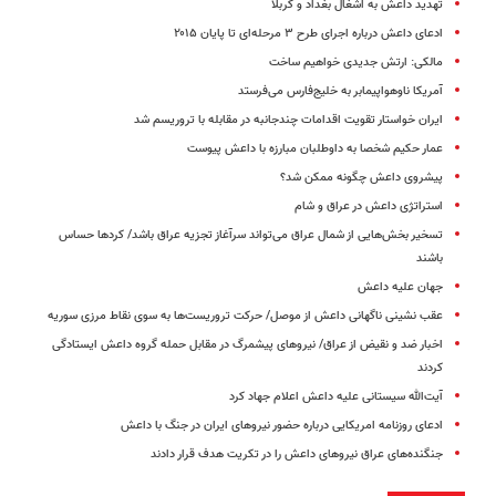
تهدید داعش به اشغال بغداد و کربلا
ادعای داعش درباره اجرای طرح ۳ مرحله‌ای تا پایان ۲۰۱۵
مالکی: ارتش جدیدی خواهیم ساخت
آمریکا ناوهواپیمابر به خلیج‌فارس می‌فرستد
ایران خواستار تقویت اقدامات چندجانبه در مقابله با تروریسم شد
عمار حکیم شخصا به داوطلبان مبارزه با داعش پیوست
پیشروی داعش چگونه ممکن شد؟
استراتژی داعش در عراق و شام
تسخیر بخش‌هایی از شمال عراق می‌تواند سرآغاز تجزیه عراق باشد/ کردها حساس
باشند
جهان علیه داعش
عقب نشینی ناگهانی داعش از موصل/ حرکت تروریست‌ها به سوی نقاط مرزی سوریه
اخبار ضد و نقیض از عراق/ نیروهای پیشمرگ در مقابل حمله گروه داعش ایستادگی
کردند
آیت‌الله سیستانی علیه داعش اعلام جهاد کرد
ادعای روزنامه امریکایی درباره حضور نیروهای ایران در جنگ با داعش
جنگنده‌های عراق نیروهای داعش را در تکریت هدف قرار دادند