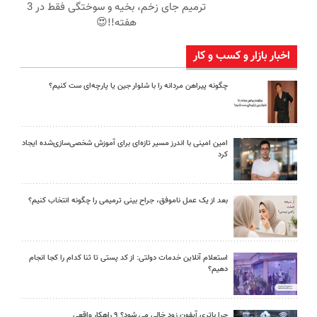
ترمیم جای زخم، بخیه و سوختگی فقط در 3
هفته!!😍
اخبار بازار و کسب و کار
چگونه پیراهن مردانه را با شلوار جین یا پارچه‌ای ست کنیم؟
امین امینی با اندرز مسیر تازه‌ای برای آموزش شخصی‌سازی‌شده ایجاد
کرد
بعد از یک عمل ناموفق، جراح بینی ترمیمی را چگونه انتخاب کنیم؟
استعلام آنلاین خدمات دولتی: از کد پستی تا ثنا کدام را کجا انجام
دهیم؟
چرا باتری آیفون زود خالی می شود؟ ۹ راهکار واقعی