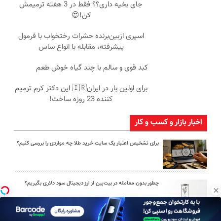
جای بخیه داری؟؟ فقط در 3 هفته ترمیمش
کن!😍
اسپری ازبین‌برنده حشرات رختخواب با فرمول
پیشرفته، مقابله با انواع ساس
کبد قوی و سالم با چند گیاه خوش طعم
برای اولین بار در ایران🇮🇷 این دکتر کرم ترمیم
کننده 23 روزه ساخت!
اخبار بازار و کسب و کار
برای تشخیص اعتبار یک سایت خرید طلا چه مواردی را بررسی کنیم؟
چطور بدون معامله در بیت‌پین از ارز دیجیتال سود دلاری بگیریم؟