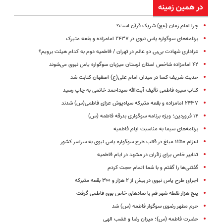
در همین زمینه
چرا امام زمان (عج) شریک قرآن است؟
برنامه‌های سوگواره یاس نبوی در ۲۴۳۷ امامزاده و بقعه متبرک
عزاداری شهادت بی‌بی دو‌ عالم در تهران / فاطمیه دوم به کدام هیئت برویم؟
۴۲ امامزاده شاخص استان لرستان میزبان سوگواره یاس نبوی می‌شوند
حدیث شریف کسا در میدان امام علی(ع) اصفهان کتابت شد
کتاب سیره فاطمی تألیف آیت‌الله سیداحمد خاتمی به چاپ رسید
۲۴۳۷ امامزاده و بقعه متبرکه سیاه‌پوش عزای فاطمی(س) شدند
۱۴ فروردین؛ ویژه برنامه سوگواری بدرقه فاطمه (س)
برنامه‌های سیما به مناسبت ایام فاطمیه
اعزام ۱۲۵۰ مبلغ در قالب طرح سوگواره یاس نبوی به سراسر کشور
تدابیر خاص برای زائران در مشهد در ایام فاطمیه
گفتنی‌ها را گفتم و با شما اتمام حجت کردم
اجرای طرح یاس نبوی در بیش از ۲ هزار و ۳۰۰ بقعه متبرکه
پنج هزار نقطه شهر قم با نمادهای خاص بوی فاطمی گرفت
حرم مطهر رضوی سوگوار فاطمه (س) شد
حضرت فاطمه (س)؛ میزان رضا و غضب الهی