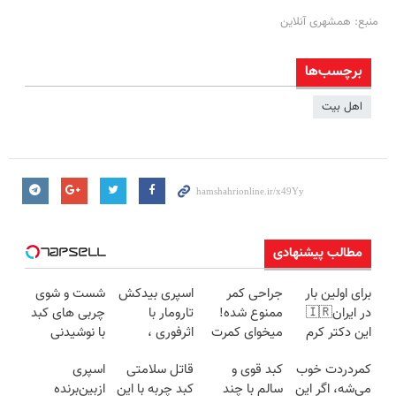
منبع: همشهری آنلاین
برچسب‌ها
اهل بیت
مطالب پیشنهادی
برای اولین بار
جراحی کمر
اسپری بیدکش
شست و شوی
در ایران🇮🇷
ممنوع شده!
تارومار با
چربی های کبد
این دکتر کرم
میخوای کمرت
اثرفوری ،
با نوشیدنی
ترمیم کننده 23
رو در منزل
محافظ لباس
گیاهی(55%تخفیف)
کمردردت خوب
کبد قوی و
قاتل سلامتی
اسپری
روزه ساخت!
درمان کنی؟
در مقابل بید
می‌شه، اگر این
سالم با چند
کبد چربه با این
ازبین‌برنده
((پرسش‌نامه))