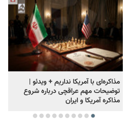
انواع
مقابله با
ویزیت
دریافت راه
حشرات
انواع ساس
رایگان+پرداخت
حل
خانگی و
اقساطی😍
آفات
مذاکره‌ای با آمریکا نداریم + ویدئو |
وا
ل
توضیحات مهم عراقچی درباره شروع
حم
مذاکره آمریکا و ایران