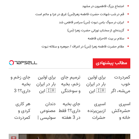
اجتماع بزرگ فاطمیون در مشهد
قم در شب شهادت حضرت فاطمه زهرا(س) غرق در عزا و ماتم است
ایران در سوگ یاس نبوت (س) سراسر فاطمی شد
گزیده‌ای از سخنان نورانی حضرت زهرا (س)
سلام بر بیت الاحزان فاطمه
مقام حضرت فاطمه زهرا (س) در اعراف / جوهره و سلاله نبوت
مطالب پیشنهادی
کمردردت
برای اولین
ترمیم جای
برای اولین
جای زخم و
خوب
بار در ایران
زخم، بخیه
بار در ایران
بخیه
می‌شه، اگر
🇮🇷 این
و سوختگی
🇮🇷 این
داری؟؟ 3
این
دکتر کرم
فقط در 3
دکتر کرم
هفته‌ای
اسپری
اسپری
جای بخیه
دندان
هر کاری
پرسشنامه
ترمیم کننده
هفته!!😍
ترمیم کننده
محوش کن!
حشره‌کش
ازبین‌برنده
داری؟؟ فقط
مصنوعی
کردی و
رو پر کنی!!
23 روزه
23 روزه
خانه و
حشرات
در 3 هفته
سوئیسی |
کمردردت
ساخت!
ساخت!
گیاهان
رختخواب با
ترمیمش
سبک،
درمان نشد؟
خانگی،
فرمول
کن!😍
مقاوم،
پر کردن
نابودکننده
پیشرفته،
طبیعی!
پرسشنامه و