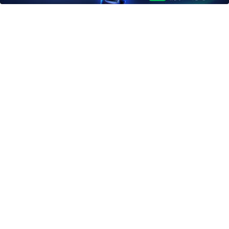
کدام علائم را نباید در اینترنت جست‌وجو کرد؛ فهرست نشانه‌های
هشدار
اوریکس گیم؛ مرجع خرید یوسی پابجی موبایل
چگونه پیراهن مردانه را با شلوار جین یا پارچه‌ای ست کنیم؟
امین امینی با اندرز مسیر تازه‌ای برای آموزش شخصی‌سازی‌شده ایجاد
کرد
بعد از یک عمل ناموفق، جراح بینی ترمیمی را چگونه انتخاب کنیم؟
استعلام آنلاین خدمات دولتی: از کد پستی تا ثنا کدام را کجا انجام
دهیم؟