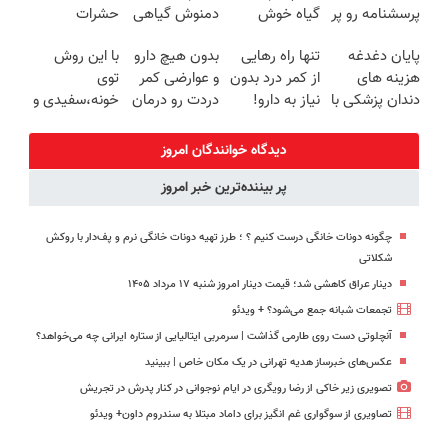
پرسشنامه رو پر
گیاه خوش
دمنوش گیاهی
حشرات
کنی!!
طعم
کبدتو بیمه کن
رختخواب با
پایان دغدغه
تنها راه رهایی
بدون هیچ دارو
با این روش
فرمول
هزینه های
از کمر درد بدون
و عوارضی کمر
توی
پیشرفته،
دندان پزشکی با
نیاز به دارو!
دردت رو درمان
خونه،سفیدی و
مقابله با انواع
پک سفید
(◂پرسش‌نامه)
کن!
زیبایی دندوناتو
ساس
کننده خانگی
(پرسش‌نامه)
برگردون
دیدگاه خوانندگان امروز
(40%off)
پر بیننده‌ترین خبر امروز
چگونه دونات خانگی درست کنیم ؟ ؛ طرز تهیه دونات خانگی نرم و پف‌دار با روکش
شکلاتی
دینار عراق کاهشی شد؛ قیمت دینار امروز شنبه ۱۷ مرداد ۱۴۰۵
تجمعات شبانه جمع می‌شود؟ + ویدئو
آنچلوتی دست روی طارمی گذاشت | سرمربی ایتالیایی از ستاره ایرانی چه می‌خواهد؟
عکس‌های خبرساز هدیه تهرانی در یک مکان خاص | ببینید
تصویری زیر خاکی از رضا رویگری در ایام نوجوانی در کنار پدرش در تجریش
تصاویری از سوگواری غم انگیز برای داماد مبتلا به سندروم داون+ ویدئو