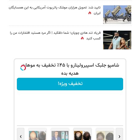
تایید شد: تحویل هزاران موشک پاتریوت آمریکایی به این همسایگان
ایران
فریاد تند هادی چوپان؛‌ شما دلقکید | اگر مرد هستید افتخارات من را
کسب کنید
ک جهت
شامپو جلبک اسپیرولینارو با ۴۵٪ تخفیف به موهات
هدیه بده
تخفیف ویژه!
›
‹