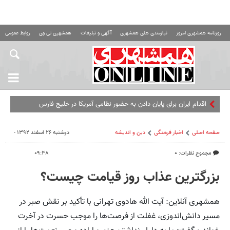
روزنامه همشهری امروز
نیازمندی های همشهری
آگهی و تبلیغات
همشهری تی وی
روابط عمومی ه
اقدام ایران برای پایان دادن به حضور نظامی آمریکا در خلیج فارس
صفحه اصلی
اخبار فرهنگی
دین و اندیشه
دوشنبه ۲۶ اسفند ۱۳۹۲ -
مجموع نظرات: ۰
۰۹:۳۸
بزرگترین عذاب روز قیامت چیست؟
همشهری آنلاین: آیت الله هادوی تهرانی با تأکید بر نقش صبر در
مسیر دانش‌اندوزی، غفلت از فرصت‌ها را موجب حسرت در آخرت