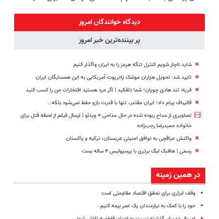
پک سفید
طبیعی! ویزیت
کنید!
درمان کن!
کننده خانگی
رایگان+پرداخت
◗پرسش‌نامه◖
◗پرسش‌نامه◖
دیدگاه خوانندگان امروز
اقساطی😍
پر بیننده‌ترین خبر امروز
شاید ناچار شویم کنترل تنگه هرمز را به ایران واگذار کنیم
تایید شد: تحویل هزاران موشک پاتریوت آمریکایی به این همسایگان ایران
فریاد تند هادی چوپان؛‌ شما دلقکید | اگر مرد هستید افتخارات من را کسب کنید
قالیباف پیام داد؛ ایران مقتدر، تنها با قدرت بازو حفظ نمی‌شود بلکه...
تصاویری از مداح ربوده شده در حال مداحی + ویدئو | ارسال فیلم از لحظه قتل برای
خانواده‌ حمیدرضا رجب‌زاده
واکنش عراقچی به توافق امنیتی عربستان، ترکیه و پاکستان
رسمی | هافبک لیگ برتری با پرسپولیس ۴ ساله بست
در همین زمینه
وقف ابزاری برای تحقق اقتصاد مقاومتی است
خود را با کمک به نیازمندان یک عمر بیمه کنیم
امسال دو برابر گذشته نسبت به احیای فاطمیه تلاش شود