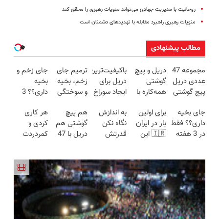
روحانیت با مدیریت جهادی می‌تواند منویات رهبری را محقق کند
منویات رهبری راهبرد مقابله با تهدیدهای دشمنان است
مطالب پیشنهادی
مجموعه 47
دریل و پیچ
باکیفیت‌ترین
ترمیم جای
جای زخم و
عددی دریل
گوشتی
دریل برای
زخم، بخیه
بخیه
پیچ گوشتی
همه‌کاره با
ایجاد سوراخ
و سوختگی
داری؟؟ 3
شارژی
گیربکس
😱
فقط در 3
هفته‌ای
جای بخیه
برای اولین
به اندازش
هم پیچ
هر کاری
(تخفیف به
هوشمند ⚙️
هفته!!😍
محوش کن!
داری؟؟ فقط
بار در ایران
نگاه نکن
گوشتی هم
کردی و
مدت
(نصف
در 3 هفته
🇮🇷 این
قدرتش
دریل با 47
کمردردت
محدود)
قیمت بازار
ترمیمش
دکتر کرم
درحد هالکه
تیکه
درمان نشد؟
🔥)
کن!😍
ترمیم کننده
😉 (پرداخت
کاربردی! تا
پر کردن
23 روزه
درب
تخفیف داره
پرسشنامه و
ساخت!
منزل+گارانتی
بخرش!🔥
دریافت راه
تعویض)
حل