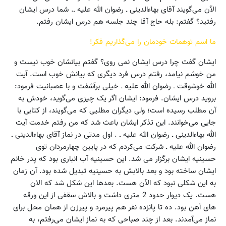
الآن می‌گویند آقای بهاءالدینی ـ رضوان الله علیه ـ. شما درس ایشان
رفتید؟ گفتم: بله حاج آقا چند جلسه هم درس ایشان رفتم.
ما اسم توهمات خودمان را می‌گذاریم فکر!
ایشان گفت چرا درس ایشان نمی روی؟ گفتم بیانشان خوب نیست و
من خوشم نیامد، رفتم درس فرد دیگری که بیانش خوب است. آیت
الله خوشوقت ـ رضوان الله علیه ـ خیلی برآشفت و با عصبانیت فرمود:
بروید درس ایشان. فرمود: ایشان اگر یک چیزی می‌گوید، خودش به
آن مطلب رسیده است؛ ولی دیگران مطلیی که می‌گویند، از کتابی با
جایی می‌خوانند. این تذکر ایشان باعث شد که من رفتم خدمت آیت
الله بهاءالدینی ـ رضوان الله علیه ـ . اول مدتی در نماز آقای بهاءالدینی ـ
رضوان الله علیه ـ شرکت می‌کردم که در پایین چهارمردان توی
حسینیه ایشان برگزار می شد. این حسینیه آب انباری بود که پدر خانم
ایشان ساخته بود و بعد بالابش به حسینیه تبدیل شده بود. آن زمان
به این شکلی نبود که الآن هست. بعدها این شکل شد که الان
هست. یک دیوار حدود 2 متری داشت و بالاش سقفی از این ورقه
های آهن بود. ده تا پانزده نفر هم پیرمرد و پیرزن از همان محل برای
نماز می‌آمدند. بعد از چند صباحی که به نماز ایشان می‌رفتم، به