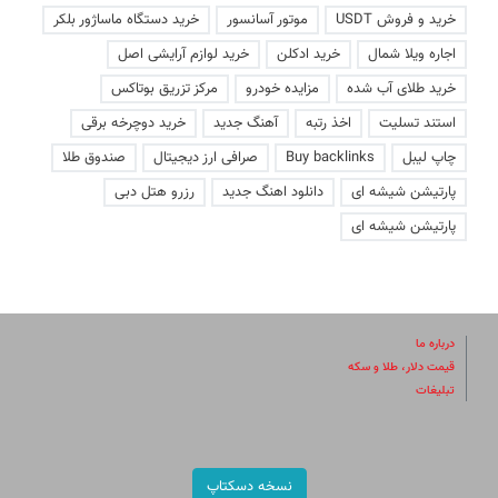
خرید و فروش USDT
موتور آسانسور
خرید دستگاه ماساژور بلکر
اجاره ویلا شمال
خرید ادکلن
خرید لوازم آرایشی اصل
خرید طلای آب شده
مزایده خودرو
مرکز تزریق بوتاکس
استند تسلیت
اخذ رتبه
آهنگ جدید
خرید دوچرخه برقی
چاپ لیبل
Buy backlinks
صرافی ارز دیجیتال
صندوق طلا
پارتیشن شیشه ای
دانلود اهنگ جدید
رزرو هتل دبی
پارتیشن شیشه ای
درباره ما
قیمت دلار، طلا و سکه
تبلیغات
نسخه دسکتاپ