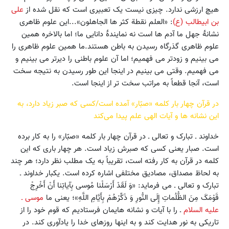
هیچ ارزشی ندارد. چیزی نیست یک تعبیری است که نقل شده از
علی
بن ابیطالب (ع)
: «العلم نقطة کثر ها الجاهلون»...این علوم ظاهری
نشانهٔ جهل ما آدم ها است نه نمایندهٔ دانایی ما؛ اما بالاخره همین
علوم ظاهری گذرگاه رسیدن به باطن هستند.ما همین علوم ظاهری را
می بینیم و زودتر می فهمیم؛ اما آن علوم باطنی را دیرتر می بینیم و
می فهمیم. وقتی می بینیم در اینجا این طور رسیدن به نتیجه سخت
است، آنجا قطعاً به مراتب سخت تر از اینجا است.
در قرآن چهار بار کلمه «صبّار» آمده است/کسی که صبر زیاد دارد، به
این نشانه ها و آیات الهی علم پیدا می‌کند
خداوند ـ تبارک و تعالی ـ در قرآن چهار بار کلمه «صبّار» را به کار برده
است. صبار یعنی کسی که صبرش زیاد است. هر چهار باری که این
کلمه در قرآن به کار رفته است، تقریباً به یک مطلب نظر دارد؛ هر چند
به لحاظ مصداق، مصادیق مختلفی اشاره کرده است. یکبار خداوند ـ
تبارک و تعالی ـ می فرماید: «وَ لَقَدْ أَرْسَلْنا مُوسى‏ بِآیاتِنا أَنْ أَخْرِجْ
قَوْمَکَ مِنَ الظُّلُماتِ إِلَى النُّورِ وَ ذَکِّرْهُمْ بِأَیَّامِ اللَّهِ»؛ یعنی ما
موسی ـ
علیه السلام
ـ را با آیات و نشانه هایمان فرستادیم که قوم خود را از
تاریکی به نور هدایت کند و به اینها روزهای خدا را یادآوری کند. در