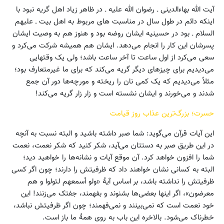
آیت الله بهاءالدینی ـ رضوان الله علیه ـ در ظاهر زیاد اهل گریه نبود با
اینکه دائم در طول سال در مناسبت های مربوط به اهل بیت ـ علیهم
السلام ـ بود در حسینیه ایشان روضه بود و هنوز هم به وصیت ایشان
پسرشان این کار را انجام می‌دهد. ایشان هم همیشه شرکت می‌کرد و
سعی می‌کرد از اول ساعت تا آخر ساعت باشد؛ ولی یک وقتهایی
می‌دیدیم برای چیزهای دیگر گریه می‌کند که برای ما غیرمتعارف بود؛
مثلاً می‌دیدیم که یک کمی نان را ریخته و مورچه‌ها دور آن جمع
شدند و می‌خورند و ایشان نشسته است و زار زار گریه می‌کند!
حسرت؛ بزرگ‌ترین عذاب روز قیامت
این آیات قرآن می‌گوید: شما صبر داشته باشید و البته نسبت به آنچه
در این طریق صبر به دستتان می‌آید، شکر کنید که شکر نعمت، نعمت
شما را افزون خواهد کرد. آن موقع آیات و نشانه‌ها را خواهید دید؛
البته به کسانی نشان خواهند داد که ظرفیتش را دارند؛ چون اگر کسی
ظرفیتش را نداشته باشد، بر اساس آیۀ «ولو أسمعهم لتولوا و هم
معرضون»، اگر اینها بعضی‌ها بشنوند و بفهمند، جفتک می‌زنند! این
خود نعمت است که نمی‌بینند و نمی‌فهمند؛ چون اگر ظرفیتش نباشد،
خطرناک می‌شود. بالاخره این باب به روی همۀ ما باز است.