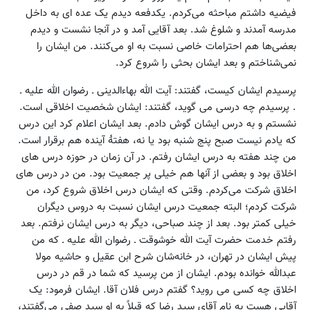
فیضیه داشتم مباحثه می‌کردم. یکدفعه دیدم یک عده ای به داخل
مدرسه آمدند و شلوغ شد. بعد آقایی آمد و در آنجا نشست و دیدم
بعضی‌ها هم احترامات خاصی نسبت به او می‌کنند. من ایشان را
نمی‌شناختم و بعد ایشان بحثی را شروع کرد.
پرسیدم ایشان کیست، گفتند: آیت الله بهاءالدینی ـ رضوان الله علیه ـ
. پرسیدم چه درسی می گوید، گفتند: ایشان شخصیت اخلاقی است.
نشستم و به درس ایشان گوش دادم. بعد ایشان اعلام کرد این درس
که یادم نیست صبح پنج شنبه بود یا نه، هفتۀ آینده هم برقرار است.
من چند هفته به درس ایشان رفتم. در آن زمان در حوزه درس های
اخلاق بود و بعضی از آنها هم خیلی پر جمعیت بود. من در درس های
اخلاق شرکت می‌کردم. وقتی که ایشان درس اخلاق شروع کرد، من
شرکت کردم؛ البته جمعیت درس ایشان نسبت به دروس دیگران
خیلی کمتر بود. بعد از چند صباحی، دیگر به درس ایشان نرفتم. بعد
رفتم خدمت حضرت آیت الله خوشوقت ـ رضوان الله علیه ـ که من
پیش ایشان در تهران، در خانه‌شان شرح ابن عقیل و حاشیه مولا
عبدالله خوانده بودم. ایشان از من پرسید که شما در قم در درس
اخلاق چه کسی می روید؟ گفتم درس فلان آقا. ایشان فرمود: یک
آقایی هست به نام آقای سید رضا که قبلاً به او سید صفی می‌گفتند،