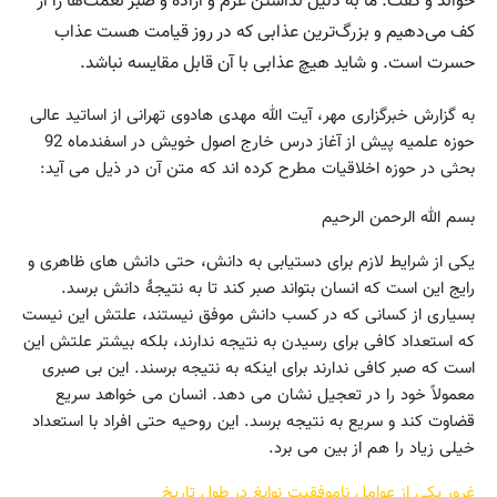
خواند و گفت: ما به دلیل نداشتن عزم و اراده و صبر نعمت‌ها را از
کف می‌دهیم و بزرگ‌ترین عذابی که در روز قیامت هست عذاب
حسرت است. و شاید هیچ عذابی با آن قابل مقایسه نباشد.
به گزارش خبرگزاری مهر، آیت الله مهدی هادوی تهرانی از اساتید عالی
حوزه علمیه پیش از آغاز درس خارج اصول خویش در اسفندماه 92
بحثی در حوزه اخلاقیات مطرح کرده اند که متن آن در ذیل می آید:
بسم الله الرحمن الرحیم
یکی از شرایط لازم برای دستیابی به دانش، حتی دانش های ظاهری و
رایج این است که انسان بتواند صبر کند تا به نتیجهٔ دانش برسد.
بسیاری از کسانی که در کسب دانش موفق نیستند، علتش این نیست
که استعداد کافی برای رسیدن به نتیجه ندارند، بلکه بیشتر علتش این
است که صبر کافی ندارند برای اینکه به نتیجه برسند. این بی صبری
معمولاً خود را در تعجیل نشان می دهد. انسان می خواهد سریع
قضاوت کند و سریع به نتیجه برسد. این روحیه حتی افراد با استعداد
خیلی زیاد را هم از بین می برد.
غرور یکی از عوامل ناموفقیت نوابغ در طول تاریخ