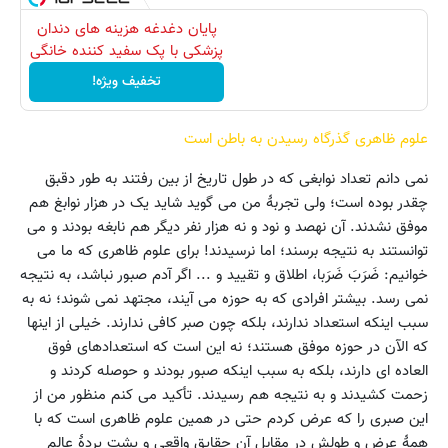
پایان دغدغه هزینه های دندان
پزشکی با پک سفید کننده خانگی
تخفیف ویژه!
علوم ظاهری گذرگاه رسیدن به باطن است
نمی دانم تعداد نوابغی که در طول تاریخ از بین رفتند به طور دقبق
چقدر بوده است؛ ولی تجربهٔ من می گوید شاید یک در هزار نوابغ هم
موفق نشدند. آن نهصد و نود و نه هزار نفر دیگر هم نابغه بودند و می
توانستند به نتیجه برسند؛ اما نرسیدند! برای علوم ظاهری که ما می
خوانیم: ضَرَبَ ضَرَبا، اطلاق و تقیید و ... اگر آدم صبور نباشد، به نتیجه
نمی رسد. بیشتر افرادی که به حوزه می آیند، مجتهد نمی شوند؛ نه به
سبب اینکه استعداد ندارند، بلکه چون صبر کافی ندارند. خیلی از اینها
که الآن در حوزه موفق هستند؛ نه این است که استعدادهای فوق
العاده ای دارند، بلکه به سبب اینکه صبور بودند و حوصله کردند و
زحمت کشیدند و به نتیجه هم رسیدند. تأکید می کنم منظور من از
این صبری را که عرض کردم حتی در همین علوم ظاهری است که با
همهٔ عرض و طولش در مقابل آن حقایق واقعی و پشت پردۀ عالم