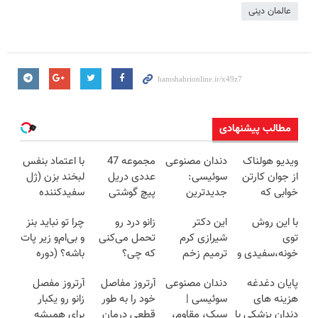
عالمان دینی
مطالب پیشنهادی
ویدیو هولناک
دندان مصنوعی
مجموعه 47
با اعتماد بنفس
از جوان کارتن
سوئیسی:
عددی دریل
لبخند بزن (ژل
خوابی که
جدیدترین
پیچ گوشتی
سفیدکننده
میلیاردر شد.
فناوری اروپا،
شارژی (تخفیف
دندان40%تخفیف)
با این روش
این دکتر
زانو درد رو
چرا تو نباید بنز
آموزش رایگان
سبک و مقاوم |
به مدت
توی
شیرازی کرم
تحمل می‌کنی
و بی‌ام‌و زیر پات
پرداخت قسطی
محدود)
خونه،سفیدی و
ترمیم زخم
که چی؟
باشه؟ (دوره
زیبایی دندوناتو
ایرانی را
راه‌حلش
رایگان درآمد
پایان دغدغه
دندان مصنوعی
آرتروز مفاصل
آرتروز مفصل
برگردون
ساخت!!!
همین‌جاست!
میلیاردی)
هزینه های
سوئیسی |
خود را به طور
زانو رو یکبار
(40%off)
دندان پزشکی با
سبک، مقاوم،
قطعی درمان
برای همیشه