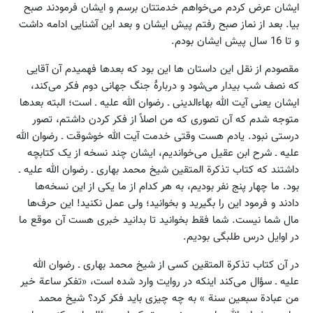
ایشان عرض کردم می‌خواهم خدمتتان برسم و ایشان فرمودند صبح
بیا. بعد از نماز صبح رفتم پیش ایشان و بعد این آشنایی ادامه داشت
و تا 16 سال پیش ایشان بودم.
مقصودم از نقل این داستان ها این بود که بعدها فهمیدم آن آقایی
که نصف شب بیدار می‌شود و دربارۀ جنگ جهانی دوم فکر می‌کند،
ایشان یعنی آیت الله بهاءالدینی ـ رضوان الله علیه ـ است؛ البته بعدها
متوجه شدم که آن تصوری که من اصلاً از فکر کردن داشتم، تصور
درستی نبود. یادم هست وقتی خدمت آیت الله خوشوقت ـ رضوان الله
علیه ـ شرح ابن عقیل می‌خواندیم، ایشان چند نسخه از یک کتابچه
داشتند که کتاب تذکرة المتقین شیخ محمد بهاری ـ رضوان الله علیه ـ
بود. ما چهار پنج نفر بودیم، به هر کدام از ما یکی از این نسخه‌ها
دادند و فرمود این را بگیرید و بخوانید؛ ولی عمل نکنید! این حرف‌ها
مال شما نیست. شما فقط بخوانید تا بدانید خبری هست آن موقع ما
در اوایل درس طلبگی بودیم.
در آن کتاب تذکرة المتقین کسی از شیخ محمد بهاری ـ رضوان الله
علیه ـ سؤال می‌کند اینکه در روایت وارد شده است، «تفکر ساعة خیر
من عبادة سبعین سنة » به چه چیزی باید فکر کرد؟ شیخ محمد