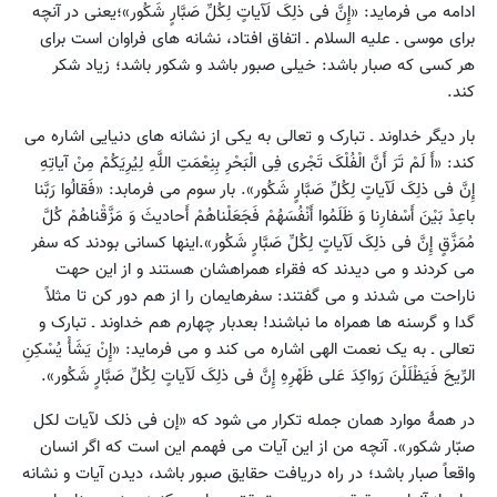
ادامه می فرماید: «إِنَّ فی‏ ذلِکَ لَآیاتٍ لِکُلِّ صَبَّارٍ شَکُور»؛یعنی در آنچه
برای موسی ـ علیه السلام ـ اتفاق افتاد، نشانه های فراوان است برای
هر کسی که صبار باشد: خیلی صبور باشد و شکور باشد؛ زیاد شکر
کند.
بار دیگر خداوند ـ تبارک و تعالی به یکی از نشانه های دنیایی اشاره می
کند: «أَ لَمْ تَرَ أَنَّ الْفُلْکَ تَجْری فِی الْبَحْرِ بِنِعْمَتِ اللَّهِ لِیُرِیَکُمْ مِنْ آیاتِهِ
إِنَّ فی‏ ذلِکَ لَآیاتٍ لِکُلِّ صَبَّارٍ شَکُور». بار سوم می فرمابد: «فَقالُوا رَبَّنا
باعِدْ بَیْنَ أَسْفارِنا وَ ظَلَمُوا أَنْفُسَهُمْ فَجَعَلْناهُمْ أَحادیثَ وَ مَزَّقْناهُمْ کُلَّ
مُمَزَّقٍ إِنَّ فی‏ ذلِکَ لَآیاتٍ لِکُلِّ صَبَّارٍ شَکُور».اینها کسانی بودند که سفر
می کردند و می دیدند که فقراء همراهشان هستند و از این حهت
ناراحت می شدند و می گفتند: سفرهایمان را از هم دور کن تا مثلاً
گدا و گرسنه ها همراه ما نباشند! بعدبار چهارم هم خداوند ـ تبارک و
تعالی ـ به یک نعمت الهی اشاره می کند و می فرماید: «إِنْ یَشَأْ یُسْکِنِ
الرِّیحَ فَیَظْلَلْنَ رَواکِدَ عَلى‏ ظَهْرِهِ إِنَّ فی‏ ذلِکَ لَآیاتٍ لِکُلِّ صَبَّارٍ شَکُور».
در همۀ موارد همان جمله تکرار می شود که «إن فی ذلک لآیات لکل
صبّار شکور». آنچه من از این آیات می فهمم این است که اگر انسان
واقعاً صبار باشد؛ در راه دریافت حقایق صبور باشد، دیدن آیات و نشانه