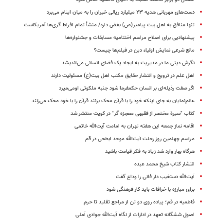
دست‌های مهربانی هدیه ۲۳ میلیارد ریالی خیران را به میان ایتام می‌برد
تنها منافق به اهل بیت پیامبر(ص) بغض دارد/ منشأ تمام افراط گری‌ها آمریکاست
پیشنهادیی برای اصلاح مراسم اختتامیه مسابقات و جشنواره‌ها
مانع شرعی نمایش اولیاء دین در فیلم‌ها چیست؟
نگرش دینی ما در مدیریت به ایجاد یک فضای انسانی می‌اندیشد
اهل علم در ترویج و انتشار حقایق مکتب اهل بیت(ع) مسئولیت دارند
اگر صفت رذیله‌ای بر انسان حکمفرما شود جنبه ملکوتی اومی‌میرد
عالم‌نمایان به جای اینکه خود را با قرآن محک بزنند قرآن را با خود محک می‌زنند
کتاب "سیرة مختصر از فقیهی معجزه گر" در کویت منتشر شد
اقامه نماز جمعه این هفته تهران به امامت آیت‌الله خاتمی
مراسم چهلمین روز رحلت آیت‌الله موحد ابطحی در قم
هرگاه بهار وارد شد زیاد به فکر قیامت باشید
انتشار کتاب شیخ محمد عبده
آیت‌الله دستغیب دار فانی را وداع گفت
برای مبارزه با خرافات باید کار فرهنگی شود
فاطمیه در قم؛ پیاده روی دو تن از مراجع تقلید تا حرم
اصول ششگانه تعهد در ادارات از نگاه آیت‌الله جوادی‌ آملی ‌