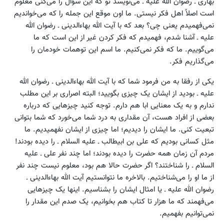
بهاری ـ رضوان الله علیه ـ می‌نویسد تو که این سؤال را می‌کنی معلوم
است اصلاً اهل فکر نیستی. ما اون موقع این جمله را که می‌خواندیم
نمی‌فهمیدم یعنی چی؟ بعد که با آیت الله بهاءالدینی ـ رضوان الله
علیه ـ آشنا شدم، فهمیدم که فکر کردن غیر از این است که ما
می‌گوییم. ما که فکر نمی‌کنیم. ما اسم این توهمات خودمان را
می‌گذاریم فکر.
یکی از رفقا به من فرمود شما که با آیت الله بهاءالدینی ـ رضوان الله
علیه ـ بودید از ایشان یک چیزی بگویید؛ البته اصراری بر این مطلب
ندارم و به یک معنایی ابا هم دارم. توجه کنید چیزهایی که درباره
بعضی از افراد هست، آن مقداری به درد شما می‌خورد که شما بتوانی
تبعیت کنی. ما ایشان را دیدیم؛ اما چیزی از ایشان نفهمیدیم. ما
مثل کسانی بودیم که علی بن ابیطالب ـ علیه السلام ـ را دیده بودند!
مردم آن زمان همه حضرت را دیده بودند؛ اما چند نفر علی ـ علیه
السلام ـ را شناختند؟ اگر حضرت حالا هم بود، معلوم نیست چند نفر
از ما او را می‌شناختیم. بالاخره ما نتوانستیم آیت الله بهاءالدینی ـ
رضوان الله علیه ـ یا امثال ایشان را بشناسیم. اینها یک چیزهایی
می‌فهمند که ما هزار تا کتاب هم بخوانیم، یک صدم این مقدار را
نمی‌توانیم بفهمیم.