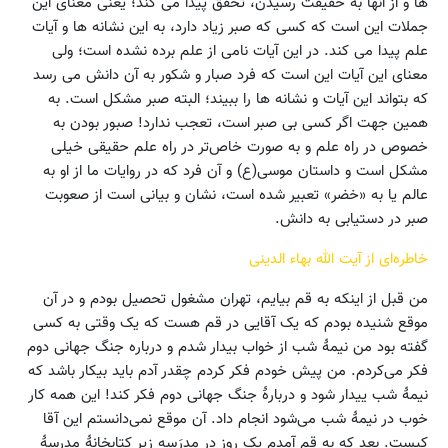
ها و از آنها به حقیقت رسیدن، تحقق پیدا می کند؛ یعنی معنای این
جملات این است که کسی که صبر زیاد دارد، به این نشانه ها و آیات
علم پیدا می کند. در این آیات نامی از علم برده نشده است؛ ولی
معنای این آیات این است که فرد صبار و شکور به آن دانش می رسد
که بتواند این آیات و نشانه ها را ببیند؛ البته صبر مشکل است. به
همین جهت اگر کسی بی صبر است، تعجب ندارد! صبور بودن به
خصوص در راه علم و به صورت خاص‌تر در راه علم حقیقی خیلی
مشکل است و داستان موسی(ع) و آن فرد که در روایات ما از او به
عالم یا به «خضر» تعبیر شده است، نشان و بیانی است از صعوبت
صبر در دستیابی به دانش.
خاطره‌ای از آیت الله بهاء الدینی
من قبل از اینکه به قم بیایم، تهران مشغول تحصیل بودم و در آن
موقع شنیده بودم که یک آقایی در قم هست که یک وقتی به کسی
گفته بود من نیمۀ شب از خواب بیدار شدم و درباره جنگ جهانی دوم
فکر می‌کردم. من پیش خودم فکر کردم چقدر آدم باید بیکار باشد که
نیمۀ شب ییدار شود و دربارۀ جنگ جهانی دوم فکر کند! این همه کار
خوب در نیمۀ شب می‌شود انجام داد. آن موقع نمی‌دانستم این آقا
کیست. بعد که به قم آمدم یک روز در مدرَسه زیر کتابخانۀ مدرسۀ