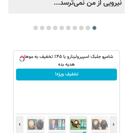
نیرویی از من نمی‌ترسد...
ره
ک جهت
شامپو جلبک اسپیرولینارو با ۴۵٪ تخفیف به موهات
هدیه بده
تخفیف ویژه!
›
‹