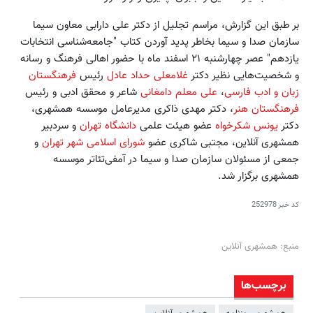
بر طبق این گزارش، مراسم تجلیل از دکتر علی دارابی معاون سیما
سازمان صدا و سیما بخاطر پدید آوردن کتاب "جامعه‌شناسی انتخابات
یازدهم" عصر چهارشنبه ۲۱ اسفند ماه با حضور اهالی فرهنگ و رسانه
و شخصیت‌هایی نظیر دکتر
غلامعلی حداد عادل
رئیس
فرهنگستان
زبان و ادب فارسی
،
علی معلم دامغانی
شاعر و محقق ادبی و رئیس
فرهنگستان هنر
، دکتر مهدی ذاکری مدیرعامل موسسه همشهری،
دکتر
یونس شکرخواه
عضو هیئت علمی
دانشگاه تهران
و سردبیر
همشهری آنلاین، مجتبی شاکری عضو
شورای اسلامی شهر تهران
و
جمعی از مسئولان سازمان صدا و سیما در آمفی‌تئاتر موسسه
همشهری برگزار شد.
کد خبر
252978
منبع: همشهری آنلاین
برچسب‌ها