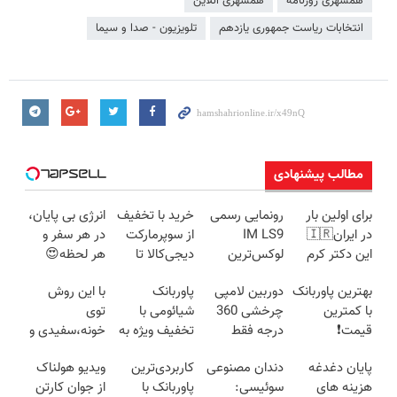
همشهری روزنامه
همشهری آنلاین
انتخابات ریاست جمهوری یازدهم
تلویزیون - صدا و سیما
مطالب پیشنهادی
برای اولین بار
رونمایی رسمی
خرید با تخفیف
انرژی بی پایان،
در ایران🇮🇷
IM LS9
از سوپرمارکت
در هر سفر و
این دکتر کرم
لوکس‌ترین
دیجی‌کالا تا
هر لحظه😍
ترمیم کننده 23
EREV در ایران
۹۰٪
پاوربانک
بهترین پاوربانک
دوربین لامپی
پاوربانک
با این روش
روزه ساخت!
شیائومی با
با کمترین
چرخشی 360
شیائومی با
توی
تخفیف ویژه🔥
قیمت❗
درجه فقط
تخفیف ویژه به
خونه،سفیدی و
امروز حراج شد
مدت محدود🔥
زیبایی دندوناتو
پایان دغدغه
دندان مصنوعی
کاربردی‌ترین
ویدیو هولناک
🔥 پرداخت
برگردون
هزینه های
سوئیسی:
پاوربانک با
از جوان کارتن
درب منزل
(40%off)