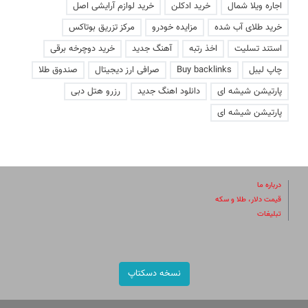
اجاره ویلا شمال
خرید ادکلن
خرید لوازم آرایشی اصل
خرید طلای آب شده
مزایده خودرو
مرکز تزریق بوتاکس
استند تسلیت
اخذ رتبه
آهنگ جدید
خرید دوچرخه برقی
چاپ لیبل
Buy backlinks
صرافی ارز دیجیتال
صندوق طلا
پارتیشن شیشه ای
دانلود اهنگ جدید
رزرو هتل دبی
پارتیشن شیشه ای
درباره ما
قیمت دلار، طلا و سکه
تبلیغات
نسخه دسکتاپ