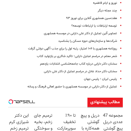
نوروز و ایام فاطمیه
چند مجله دیگر
هفت‌سین همشهری آنلاین برای نوروز ۹۳
توسعه ارتباطات یا ارتباطات توسعه؟
تصاویر آئین تجلیل از دکتر علی دارابی در موسسه همشهری
شرکت‌ها و سازمان‌های حوزه مسکن را بشناسید
روزنامه همشهری با ۱۰۶ امتیاز، رتبه اول را برای جذب آگهی دولتی گرفت
شعر معلم در مراسم تجلیل دارابی؛ تاکید شاکری بر بازتولید کتاب
سخنان دکتر دارابی درباره کتاب جامعه‌شناسی انتخابات یازدهم
سخنان دکتر حداد عادل در مراسم تجلیل از دکتر علی دارابی
پلیس ایران ؛ پلیس جهان
تجلیل از دکتر دارابی در موسسه همشهری با حضور اهالی فرهنگ و رسانه
مطالب پیشنهادی
مجموعه 47
دریل و پیچ
تا ۹۰٪
ترمیم جای
این دکتر
عددی دریل
گوشتی
تخفیف
زخم، بخیه
شیرازی کرم
پیچ گوشتی
همه‌کاره با
سوپرمارکت
و سوختگی
ترمیم زخم