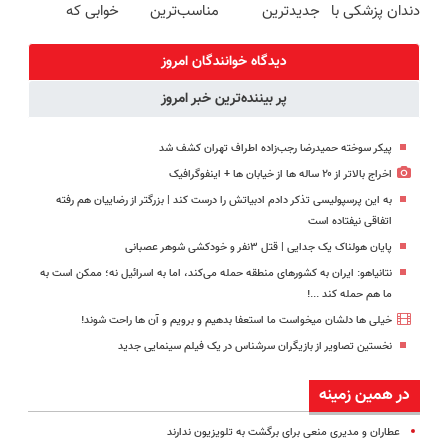
دندان پزشکی با
جدیدترین
مناسب‌ترین
خوابی که
پک سفید
فناوری اروپا،
قیمت❗
میلیاردر شد.
کننده خانگی
سبک و مقاوم |
آموزش رایگان
دیدگاه خوانندگان امروز
پرداخت قسطی
پر بیننده‌ترین خبر امروز
پیکر سوخته حمیدرضا رجب‌زاده اطراف تهران کشف شد
اخراج بالاتر از ۲۰ ساله ها از خیابان ها + اینفوگرافیک
به این پرسپولیسی تذکر دادم ادبیاتش را درست کند | بزرگتر از رضاییان هم رفته
اتفاقی نیفتاده است
پایان هولناک یک جدایی | قتل ۳نفر و خودکشی شوهر عصبانی
نتانیاهو: ایران به کشورهای منطقه حمله می‌کند، اما به اسرائیل نه؛ ممکن است به
ما هم حمله کند ...!
خیلی ها دلشان میخواست ما استعفا بدهیم و برویم و آن ها راحت شوند!
نخستین تصاویر از بازیگران سرشناس در یک فیلم سینمایی جدید
در همین زمینه
عطاران و مدیری منعی برای برگشت به تلویزیون ندارند