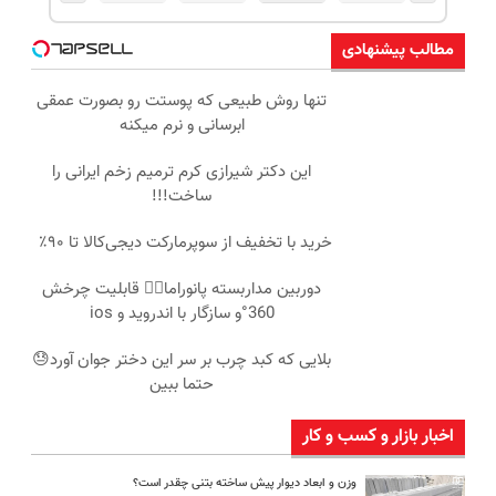
مطالب پیشنهادی
تنها روش طبیعی که پوستت رو بصورت عمقی
ابرسانی و نرم میکنه
این دکتر شیرازی کرم ترمیم زخم ایرانی را
ساخت!!!
خرید با تخفیف از سوپرمارکت دیجی‌کالا تا ۹۰٪
دوربین مداربسته پانوراما👈🏻 قابلیت چرخش
360°و سازگار با اندروید و ios
بلایی که کبد چرب بر سر این دختر جوان آورد😓
حتما ببین
اخبار بازار و کسب و کار
وزن و ابعاد دیوار پیش ساخته بتنی چقدر است؟