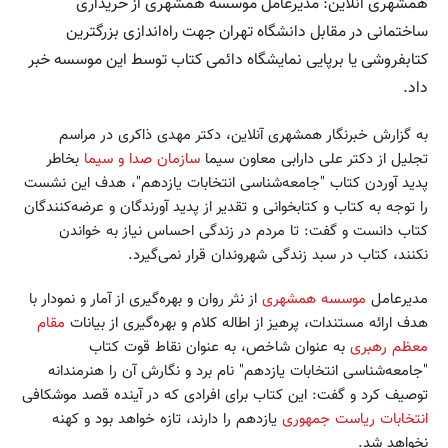
همشهری آنلاین: مدیرعامل موسسه همشهری از خریداری
ساختمانی در مقابل دانشگاه تهران جهت راه‌اندازی بزرگترین
کتابفروشی یا برپایی نمایشگاه دائمی کتاب توسط این موسسه خبر
داد.
به گزارش خبرنگار همشهری آنلاین، دکتر مهدی ذاکری در مراسم
تجلیل از دکتر علی دارابی معاون سیما
سازمان صدا و سیما
بخاطر
پدید آوردن کتاب "جامعه‌شناسی انتخابات یازدهم"، هدف این نشست
را توجه به کتاب و کتابخوانی و تقدیر از پدید آورندگان و عرضه‌کنندگان
کتاب دانست و گفت: تا مردم در زندگی احساس نیاز به خواندن
نکنند، کتاب در سبد زندگی شهروندان قرار نمی‌گیرد.
مدیرعامل
موسسه همشهری
از نثر روان و بهره‌گیری از آمار و نمودار با
هدف ارائه مستندات، پرهیز از اطاله کلام و بهره‌گیری از بیانات
مقام
معظم رهبری
به عنوان شاخص، به عنوان نقاط قوت کتاب
"جامعه‌شناسی انتخابات یازدهم" نام برد و نگارش آن را هنرمندانه
توصیف کرد و گفت: این کتاب برای افرادی که در آینده قصد موشکافی
انتخابات ریاست جمهوری
یازدهم را دارند، تازه خواهد بود و کهنه
نخواهد شد.