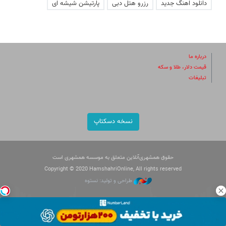
دانلود اهنگ جدید
رزرو هتل دبی
پارتیشن شیشه ای
درباره ما
قیمت دلار، طلا و سکه
تبلیغات
نسخه دسکتاپ
حقوق همشهری‌آنلاین متعلق به موسسه همشهری است
Copyright © 2020 HamshahriOnline, All rights reserved
طراحی و تولید: نستوه