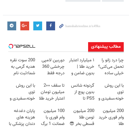
مطالب پیشنهادی
چرا درد زانو را
۱ میلیارد اعتبار
دوربین لامپی
200 سوت نقره
تحمل می‌کنی؟
خرید طلا |
چرخشی 360
هدیه گرمی به
خیلی ساده
بدون ضامن و
درجه فقط
شما؛ثبت نام
درمنزل
چک
امروز حراج شد
کن
با این روش
گردونه شانس
تا سقف 2۰۰
با این روش
درمانش کن
🔥 پرداخت
توی
بدون پوچ از
میلیون تومان
توی
درب منزل
خونه،سفیدی و
PS5 تا
اعتبار خرید طلا
خونه،سفیدی و
زیبایی دندوناتو
آیفون17 و بیت
و نقره
زیبایی دندوناتو
200 میلیون
200 میلیون
100 میلیون
پایان دغدغه
برگردون
کوین 🔥
برگردون(40%off)
وام فوری خرید
تومن طلا
وام فوری با
هزینه های
(40%off)
طلا
قسطی بخر 😎
ضمانت 1 برگ
دندان پزشکی با
😍
چک برای همه
پک سفید