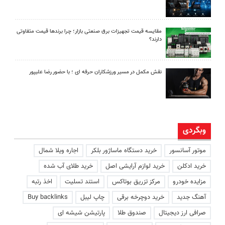
مقایسه قیمت تجهیزات برق صنعتی بازار؛ چرا برندها قیمت متفاوتی
دارند؟
نقش مکمل در مسیر ورزشکاران حرفه ای ؛ با حضور رضا علیپور
وبگردی
موتور آسانسور
خرید دستگاه ماساژور بلکر
اجاره ویلا شمال
خرید ادکلن
خرید لوازم آرایشی اصل
خرید طلای آب شده
مزایده خودرو
مرکز تزریق بوتاکس
استند تسلیت
اخذ رتبه
آهنگ جدید
خرید دوچرخه برقی
چاپ لیبل
Buy backlinks
صرافی ارز دیجیتال
صندوق طلا
پارتیشن شیشه ای