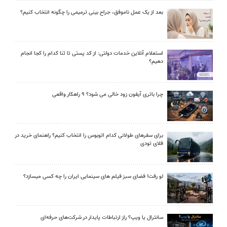
بعد از یک عمل ناموفق، جراح بینی ترمیمی را چگونه انتخاب کنیم؟
استعلام آنلاین خدمات دولتی: از کد پستی تا ثنا کدام را کجا انجام
دهیم؟
چرا باتری آیفون زود خالی می شود؟ ۹ راهکار واقعی
برای سفرهای طولانی کدام اتوبوس را انتخاب کنیم؟ راهنمای خرید در
فلای تودی
لو رفت! فضای سبز فیلم های سینمایی ایران را چه کسی میسازد؟
سانترال یا ویپ؟ راز ارتباطات پایدار در شرکت‌های حرفه‌ای