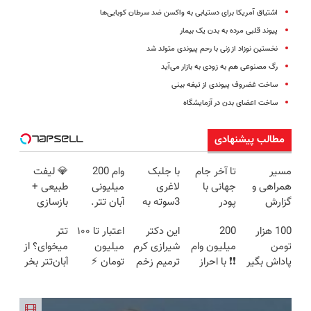
اشتیاق آمریکا برای دستیابی به واکسن ضد سرطان کوبایی‌ها
پیوند قلبی مرده به بدن یک بیمار
نخستین نوزاد از زنی با رحم پیوندی متولد شد
رگ مصنوعی هم به زودی به بازار می‌آید
ساخت غضروف پیوندی از تیغه بینی
ساخت اعضای بدن در آزمایشگاه
مطالب پیشنهادی
مسیر
تا آخر جام
با جلبک
وام 200
💎 لیفت
همراهی و
جهانی با
لاغری
میلیونی
طبیعی +
گزارش
پودر
3سوته به
آبان تتر.
بازسازی
عملکرد
جلبک7 کیلو
اندام ایده
همین الان
پوست +
100 هزار
200
این دکتر
اعتبار تا ۱۰۰
تتر
گروه اسنپ
لاغر شو
ال برس(تا
احراز هویت
کاهش
تومن
میلیون وام
شیرازی کرم
میلیون
میخوای؟ از
در ۱۴۰۴
امشب
کن!
چین‌وچروک؛
پاداش بگیر
❗❗ با احراز
ترمیم زخم
تومان ⚡
آبان‌تتر بخر
تخفیف
مشاوره
| ثبت نام
هویت در
ایرانی را
همین الان
| 100 هزار
ویژه)
رایگان
کن
آبان تتر
ساخت!!!
درخواست
تومان هم
اعتبار بده
جایزه بگیر