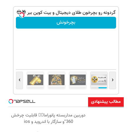
شانس بدون پوچ، از آیفون17تا PS5 و طلای
گردونه رو بچرخون طلای دیجیتال و بیت کوین ببر 🎁😍
بچرخونش
›
‹
مطالب پیشنهادی
دوربین مداربسته پانوراما👈🏻 قابلیت چرخش
360°و سازگار با اندروید و ios