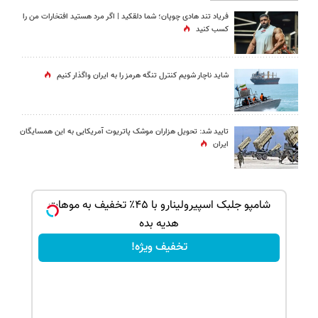
فریاد تند هادی چوپان؛‌ شما دلقکید | اگر مرد هستید افتخارات من را
کسب کنید
شاید ناچار شویم کنترل تنگه هرمز را به ایران واگذار کنیم
تایید شد: تحویل هزاران موشک پاتریوت آمریکایی به این همسایگان
ایران
ک جهت
شامپو جلبک اسپیرولینارو با ۴۵٪ تخفیف به موهات
هدیه بده
تخفیف ویژه!