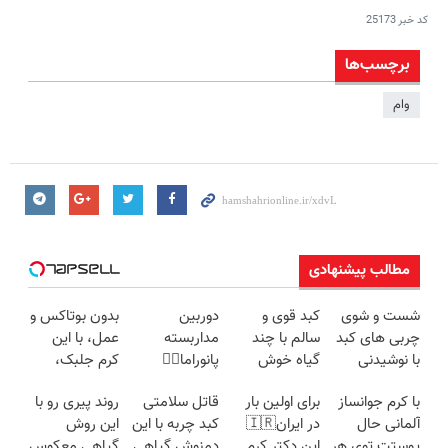
کد خبر
25173
برچسب‌ها
وام
مطالب پیشنهادی
شست و شوی
کبد قوی و
دوربین
بدون بوتاکس و
چربی های کبد
سالم با چند
مداربسته
عمل، با این
با نوشیدنی
گیاه خوش
پانوراما👈🏻
کرم جلبک،
گیاهی(55%تخفیف)
طعم
قابلیت چرخش
پوستت رو
با کرم جوانساز
برای اولین بار
قاتل سلامتی
روند پیری رو با
360°و سازگار با
جوان کن
آلمانی حال
در ایران🇮🇷
کبد چربه با این
این روش
اندروید و ios
پوستت توی هر
این دکتر کرم
دمنوش گیاهی
گیاهی معکوس