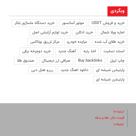
وبگردی
خرید و فروش USDT
موتور آسانسور
خرید دستگاه ماساژور بلکر
اجاره ویلا شمال
خرید ادکلن
خرید لوازم آرایشی اصل
خرید طلای آب شده
مزایده خودرو
مرکز تزریق بوتاکس
استند تسلیت
اخذ رتبه
آهنگ جدید
خرید دوچرخه برقی
چاپ لیبل
Buy backlinks
صرافی ارز دیجیتال
صندوق طلا
پارتیشن شیشه ای
دانلود اهنگ جدید
رزرو هتل دبی
پارتیشن شیشه ای
درباره ما
قیمت دلار، طلا و سکه
تبلیغات