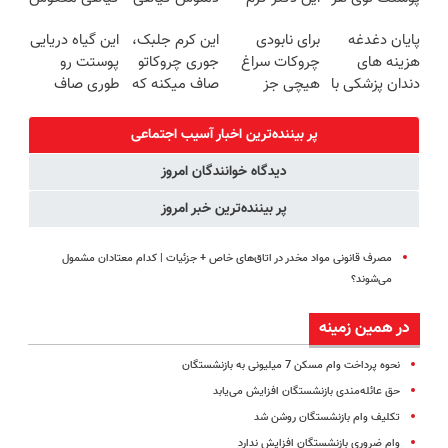
فصلی
ترمیم کننده 23
کبدتو بیمه کن
کن
پایان دغدغه
برای نابودی
این کرم جلبک،
این گیاه دریایی
خوبه۴۵٪تخفیف
روزه ساخت!
هزینه های
چروکات سراغ
جوری چروکاتو
پوستت رو
دندان پزشکی با
هیچی جز
صاف میکنه که
طوری صاف
پک سفید
جوانساز جلبک
انگار بوتاکس
میکنه انگار
کننده خانگی
نرو(تخفیف40%)
کردی!(تخفیف
20سال جوون
پر بیننده‌ترین اخبار آسیب اجتماعی
ویژه)
شدی🔥
دیدگاه خوانندگان امروز
پر بیننده‌ترین خبر امروز
مصرف قانونی مواد مخدر در اتاق‌های خاص + جزئیات | کدام معتادان مشمول
می‌شوند؟
در همین زمینه
نحوه پرداخت وام مسکن 7 میلیونی به بازنشستگان
حق عائله‌‌مندی بازنشستگان افزایش می‌یابد
تکلیف وام بازنشستگان روشن شد
وام ضروری بازنشستگان افزایش ندارد