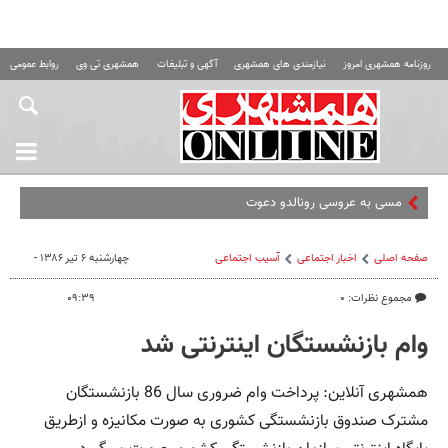
روزنامه همشهری امروز
نیازمندی های همشهری
آگهی و تبلیغات
همشهری تی وی
روابط عمومی ه
مسی به عروسی رونالدو دعوت نشد؛ جورجی
صفحه اصلی
اخبار اجتماعی
آسیب اجتماعی
چهارشنبه ۶ تیر ۱۳۸۶ -
مجموع نظرات: ۰
۰۹:۳۹
وام بازنشستگان اینترنتی شد
همشهری آنلاین: پرداخت وام ضروری سال 86 بازنشستگان
مشترک صندوق بازنشستگی کشوری به صورت مکانیزه و ازطریق