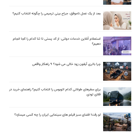
بعد از یک عمل ناموفق، جراح بینی ترمیمی را چگونه انتخاب کنیم؟
استعلام آنلاین خدمات دولتی: از کد پستی تا ثنا کدام را کجا انجام
دهیم؟
چرا باتری آیفون زود خالی می شود؟ ۹ راهکار واقعی
برای سفرهای طولانی کدام اتوبوس را انتخاب کنیم؟ راهنمای خرید در
فلای تودی
لو رفت! فضای سبز فیلم های سینمایی ایران را چه کسی میسازد؟