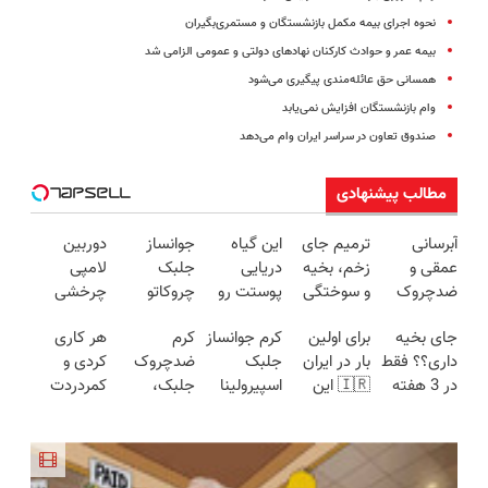
نحوه اجرای بیمه مکمل بازنشستگان و مستمری‌بگیران
بیمه عمر و حوادث کارکنان نهادهای دولتی و عمومی الزامی شد
همسانی حق عائله‌مندی پیگیری می‌‌شود
وام بازنشستگان افزایش نمی‌یابد
صندوق تعاون در سراسر ایران وام می‌دهد
مطالب پیشنهادی
آبرسانی
ترمیم جای
این گیاه
جوانساز
دوربین
عمقی و
زخم، بخیه
دریایی
جلبک
لامپی
ضدچروک
و سوختگی
پوستت رو
چروکاتو
چرخشی
قوی❗
فقط در 3
طوری صاف
مثل اتو
360 درجه
جای بخیه
برای اولین
کرم جوانساز
کرم
هر کاری
(تخفیف تا
هفته!!😍
میکنه
صاف میکنه
فقط امروز
داری؟؟ فقط
بار در ایران
جلبک
ضدچروک
کردی و
امشب🔥)
انگار20سال
😍
حراج شد🔥
در 3 هفته
🇮🇷 این
اسپیرولینا
جلبک،
کمردردت
جوون شدی
پرداخت
ترمیمش
دکتر کرم
🔥(تحت
جوانسازی
درمان نشد؟
🔥لینک
درب منزل
کن!😍
ترمیم کننده
لیسانس
طبیعی
پر کردن
خرید
23 روزه
آلمان)
پوست
پرسشنامه و
ساخت!
شما40%تخفیف
دریافت راه