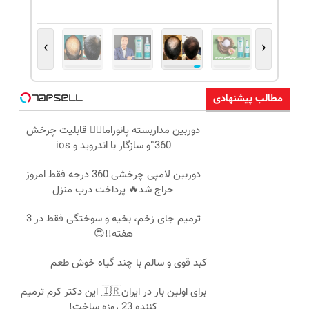
›
‹
مطالب پیشنهادی
دوربین مداربسته پانوراما👈🏻 قابلیت چرخش
360°و سازگار با اندروید و ios
دوربین لامپی چرخشی 360 درجه فقط امروز
حراج شد🔥 پرداخت درب منزل
ترمیم جای زخم، بخیه و سوختگی فقط در 3
هفته!!😍
کبد قوی و سالم با چند گیاه خوش طعم
برای اولین بار در ایران🇮🇷 این دکتر کرم ترمیم
کننده 23 روزه ساخت!