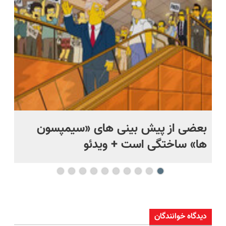
حل
بعضی از پیش بینی های «سیمپسون
ها» ساختگی است + ویدئو
وی
دیدگاه خوانندگان