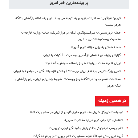
پر بیننده‌ترین خبر امروز
فوری؛ عراقچی: مذاکرات به‌زودی به نتیجه می رسد | این به نشانه بازگشایی تنگه
هرمز نیست
حمله تروریستی به سرکنسولگری ایران در مزار شریف؛ بیانیه وزارت خارجه به
مناسبت بیست‌وهشتمین سالروز
طعنه همتی به وزیر خزانه داری آمریکا
گزارش وزارتخارجه عمان از آخرین وضعیت مذاکرات با ایران
ایران تا چه مدت می‌تواند هرمز را سلاح خودش نگه دارد؟
تغییر بزرگ تاریخی به نفع ایران چیست؟ | چالش تازه واشنگتن در مواجهه با تهران
مختصات عصر جدید در تنگه هرمز چیست؟ | شروط راهبردی ایران برای بازگشایی
تنگه هرمز
در همین زمینه
درخواست‌ دبیرکل شورای همکاری خلیج فارس از ایران بر اساس یک ادعا
ادعاهای تازه جان کری درباره مذاکرات سوریه
انفجار بمب در نزدیکی دفتر رایزنی فرهنگی ایران در بیروت
گروه تروریستی عبدالله عزام مسئولیت انفجار بیروت را بر عهده گرفت