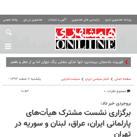
روزنامه همشهری امروز
نیازمندی های همشهری
آگهی و تبلیغات
همشهری تی وی
روابط عمومی ه
قوروت بادمجان بیرجندی؛ تنها غذای بنفش رنگ جهان اما پر از عطر و طعم
خراسان
صفحه اصلی
اخبار سیاسی ایران
سیاست‌خارجی
یکشنبه ۱۱ اسفند ۱۳۹۲ -
مجموع نظرات: ۰
۱۰:۵۲
بروجردی خبر داد:
برگزاری نشست مشترک هیأت‌های
پارلمانی ایران، عراق، لبنان و سوریه در
تهران