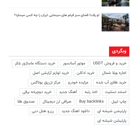
لو رفت! فضای سبز فیلم های سینمایی ایران را چه کسی میسازد؟
وبگردی
خرید و فروش USDT
موتور آسانسور
خرید دستگاه ماساژور بلکر
اجاره ویلا شمال
خرید ادکلن
خرید لوازم آرایشی اصل
خرید طلای آب شده
مزایده خودرو
مرکز تزریق بوتاکس
استند تسلیت
اخذ رتبه
آهنگ جدید
خرید دوچرخه برقی
چاپ لیبل
Buy backlinks
صرافی ارز دیجیتال
صندوق طلا
پارتیشن شیشه ای
دانلود اهنگ جدید
رزرو هتل دبی
پارتیشن شیشه ای