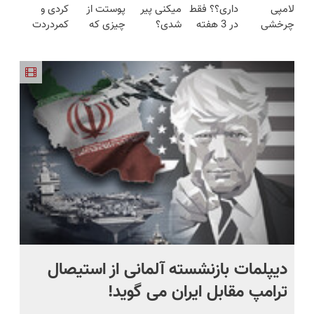
لامپی
داری؟؟ فقط
میکنی پیر
پوستت از
کردی و
میکنه50%تخفیف
انگار20سال
پوستت پاک
چرخشی
در 3 هفته
شدی؟
چیزی که
کمردردت
🔥
جوون شدی
میکنه
360 درجه
ترمیمش
جوانی رو با
فکر می‌کنی
درمان نشد؟
🔥لینک
فقط امروز
کن!😍
جوانساز
بیشتره...
پر کردن
خرید
حراج شد🔥
جلبک
پرسشنامه و
پرداخت
تجربه کن
دریافت راه
درب منزل
حل
دیپلمات بازنشسته آلمانی از استیصال
بع
ترامپ مقابل ایران می گوید!
ها