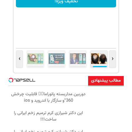
تخفیف ویژه!
›
‹
مطالب پیشنهادی
دوربین مداربسته پانوراما👈🏻 قابلیت چرخش
360°و سازگار با اندروید و ios
این دکتر شیرازی کرم ترمیم زخم ایرانی را
ساخت!!!
این دکتر شیرازی کرم ترمیم زخم ایرانی را