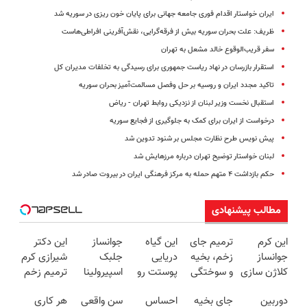
ایران خواستار اقدام فوری جامعه جهانی برای پایان خون ریزی در سوریه شد
ظریف: علت بحران سوریه بیش از فرقه‌گرایی، نقش‌آفرینی افراطی‌هاست
سفر قریب‌الوقوع خالد مشعل به تهران
استقرار بازرسان در نهاد ریاست جمهوری برای رسیدگی به تخلفات مدیران کل
تاکید مجدد ایران و روسیه بر حل وفصل مسالمت‌آمیز بحران سوریه
استقبال نخست وزیر لبنان از نزدیکی روابط تهران - ریاض
درخواست از ایران برای کمک به جلوگیری از فجایع سوریه
پیش نویس طرح نظارت مجلس بر شنود تدوین شد
لبنان خواستار توضیح تهران درباره مرزهایش شد
حکم بازداشت ۴ متهم حمله به مرکز فرهنگی ایران در بیروت صادر شد
مطالب پیشنهادی
این کرم
ترمیم جای
این گیاه
جوانساز
این دکتر
جوانساز
زخم، بخیه
دریایی
جلبک
شیرازی کرم
کلاژن سازی
و سوختگی
پوستت رو
اسپیرولینا
ترمیم زخم
پوست رو
فقط در 3
طوری صاف
هر چروکی
ایرانی را
دوربین
جای بخیه
احساس
سن واقعی
هر کاری
3برابر
هفته!!😍
میکنه
رو از
ساخت!!!