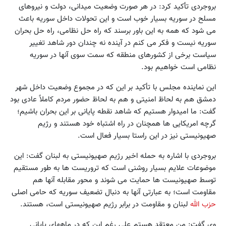
بروجردی تأکید کرد: در هر صورت وضعیت میدانی، دولت و نیروهای
مسلح در سوریه بسیار خوب است و این تحولات داخل سوریه باعث
می شود که همه به این باور برسند که راه حل نظامی، راه حل بحران
سوریه نیست و فکر می کنم در آینده نه چندان دور شاهد تغییر
سیاست برخی از کشورهای منطقه که سمت سوی آنها در سوریه
نظامی است خواهیم بود.
این نماینده مجلس با تأکید بر این که در مجموع وضعیت داخل شهر
دمشق هم به لحاظ امنیتی و هم به لحاظ حضور مردم کاملاً عادی بود
گفت: ما امیدوار هستیم که شاهد نقطه پایانی بر این بحران باشیم؛
گرچه امریکایی ها همچنان در راه اشتباه خود هستند و رژیم
صهیونیستی نیز در این راستا بسیار فعال است.
بروجردی با اشاره به حمله اخیر رژیم صهیونیستی به لبنان گفت: این
موضوعات علایم بسیار روشنی است که تروریست ها به طور مستقیم
توسط صهیونیست ها حمایت می شوند و محور مقابله آنها هم
مقاومت است؛ به عبارتی آنها به دنبال تضعیف سوریه که حامی اصلی
حزب الله
لبنان و مقاومت در برابر رژیم صهیونیستی است، هستند.
وی گفت: من معتقد هستم علی رغم این که در ماههای پایانی