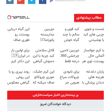
مطالب پیشنهادی
شست و شوی
کبد قوی و
دوربین
این گیاه دریایی
چربی های کبد
سالم با چند
مداربسته
پوستت رو
با نوشیدنی
گیاه خوش
پانوراما👈🏻
طوری صاف
گیاهی(55%تخفیف)
طعم
قابلیت چرخش
میکنه انگار
با کرم جوانساز
دوربین لامپی
قاتل سلامتی
برای اولین بار
360°و سازگار با
20سال جوون
آلمانی حال
چرخشی 360
کبد چربه با این
در ایران🇮🇷
اندروید و ios
شدی🔥
پوستت توی هر
درجه فقط
دمنوش گیاهی
این دکتر کرم
فصلی
امروز حراج شد
کبدتو بیمه کن
ترمیم کننده 23
پایان دغدغه
برای نابودی
این کرم جلبک،
روند پیری رو با
خوبه۴۵٪تخفیف
🔥 پرداخت
روزه ساخت!
هزینه های
چروکات سراغ
جوری چروکاتو
این روش
درب منزل
دندان پزشکی با
هیچی جز
صاف میکنه که
گیاهی معکوس
پک سفید
جوانساز جلبک
انگار بوتاکس
کن
کننده خانگی
نرو(تخفیف40%)
کردی!(تخفیف
پر بیننده‌ترین اخبار سیاست‌خارجی
ویژه)
دیدگاه خوانندگان امروز