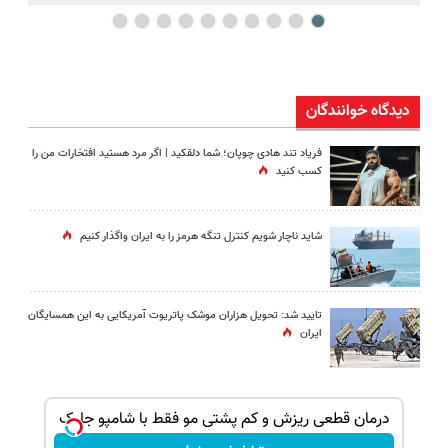
دیدگاه خوانندگان
فریاد تند هادی چوپان؛‌ شما دلقکید | اگر مرد هستید افتخارات من را
کسب کنید
شاید ناچار شویم کنترل تنگه هرمز را به ایران واگذار کنیم
تایید شد: تحویل هزاران موشک پاتریوت آمریکایی به این همسایگان
ایران
بک!
درمان قطعی ریزش و کم پشتی مو فقط با شامپو جلبک