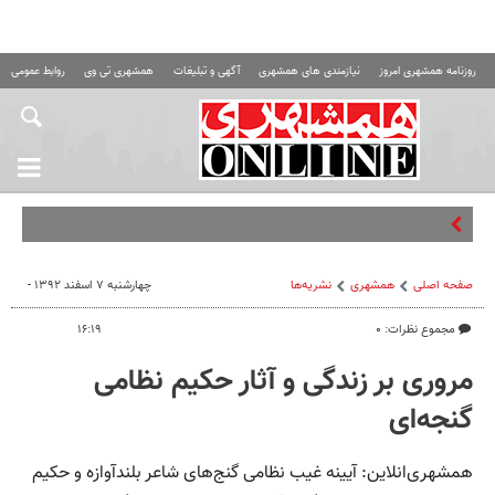
روزنامه همشهری امروز
نیازمندی های همشهری
آگهی و تبلیغات
همشهری تی وی
روابط عمومی ه
تهدید ی
صفحه اصلی
همشهری
نشریه‌ها
چهارشنبه ۷ اسفند ۱۳۹۲ -
مجموع نظرات: ۰
۱۶:۱۹
مروری بر زندگی و آثار حکیم نظامی
گنجه‌ای
همشهری‌انلاین: آیینه غیب نظامى گنج‌ه‏اى شاعر بلندآوازه و حکیم