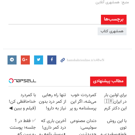
منبع: همشهری آنلاین
برچسب‌ها
همشهری کتاب
مطالب پیشنهادی
برای اولین بار
کمردردت خوب
تنها راه رهایی
با کمردرد
در ایران🇮🇷
می‌شه، اگر این
از کمر درد بدون
خداحافظی کن!
این دکتر کرم
پرسشنامه رو پر
نیاز به دارو!
(فیلم و ببین ◀
ترمیم کننده 23
کنی!!
(◂پرسش‌نامه)
پرسش‌نامه رو
با این روش
دندان مصنوعی
آخرین باری که
✅ فقط در 1
روزه ساخت!
پرکن)
توی
سوئیسی:
درد کمر داری!
جلسه؛ پوستت
خونه،سفیدی و
جدیدترین
◗پرسش‌نامه رو
رو ببین که