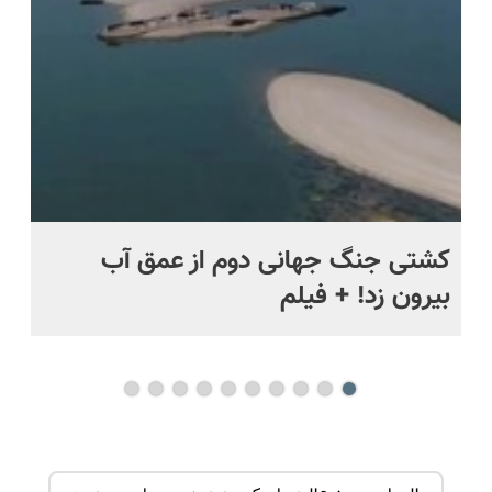
اقساطی😍
قسطی
ماه +
کشتی‌ جنگ جهانی دوم از عمق آب
اف
بیرون زد! + فیلم
ما