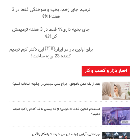
ترمیم جای زخم، بخیه و سوختگی فقط در 3
هفته!!😍
جای بخیه داری؟؟ فقط در 3 هفته ترمیمش
کن!😍
برای اولین بار در ایران🇮🇷 این دکتر کرم ترمیم
کننده 23 روزه ساخت!
اخبار بازار و کسب و کار
بعد از یک عمل ناموفق، جراح بینی ترمیمی را چگونه انتخاب کنیم؟
استعلام آنلاین خدمات دولتی: از کد پستی تا ثنا کدام را کجا انجام
دهیم؟
چرا باتری آیفون زود خالی می شود؟ ۹ راهکار واقعی