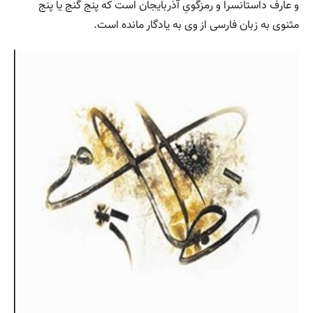
و عارف داستانسرا و رمزگوىِ آذربایجان است که پنج گنج یا پنج
مثنوى به زبان فارسى از وى به یادگار مانده است.