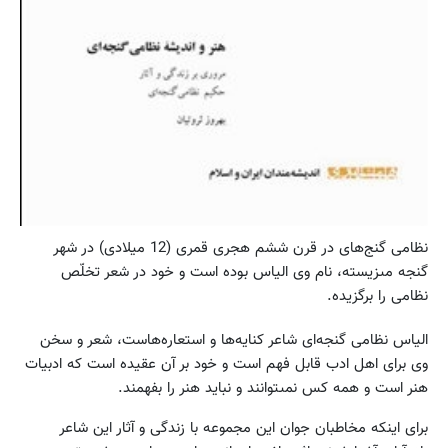
نظامى گنج‌ه‏اى در قرن ششم هجرى قمرى (12 میلادى) در شهر
گنجه مى‏زیسته، نام وى الیاس بوده است و خود در شعر تخلّص
نظامى را برگزیده.
الیاس نظامى گنجه‏‌اى شاعر کنایه‏‌ها و استعاره‌‏هاست، شعر و سخن
وى براى اهل ادب قابل فهم است و خود بر آن عقیده است که ادبیات
هنر است و همه کس نمى‏توانند و نباید هنر را بفهمند.
براى اینکه مخاطبان جوان این مجموعه با زندگى و آثار این شاعر