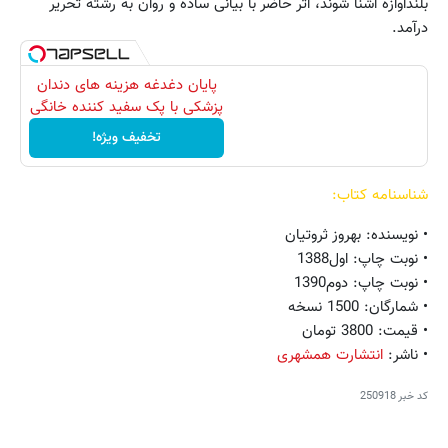
بلندآوازه آشنا شوند، اثر حاضر با بیانى ساده و روان به رشته تحریر
درآمد.
پایان دغدغه هزینه های دندان
پزشکی با پک سفید کننده خانگی
تخفیف ویژه!
شناسنامه کتاب:
• نویسنده: بهروز ثروتیان
• نوبت چاپ: اول1388
• نوبت چاپ: دوم1390
• شمارگان: 1500 نسخه
• قیمت: 3800 تومان
• ناشر:
انتشارت همشهری
کد خبر
250918