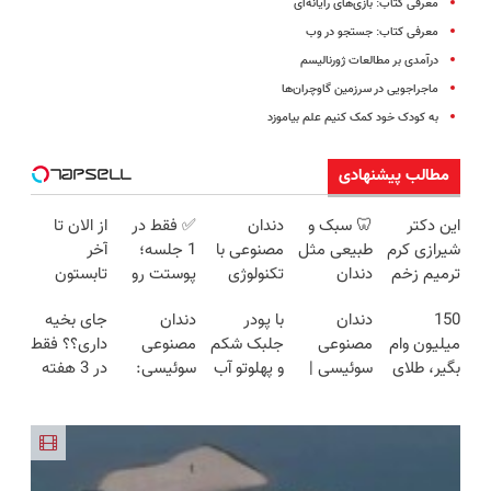
معرفی کتاب: بازی‌های رایانه‌ای
معرفی کتاب: جستجو در وب
درآمدی بر مطالعات ژورنالیسم
ماجراجویی در سرزمین گاوچران‌ها
به کودک خود کمک کنیم علم بیاموزد
مطالب پیشنهادی
این دکتر
🦷 سبک و
دندان
✅ فقط در
از الان تا
شیرازی کرم
طبیعی مثل
مصنوعی با
1 جلسه؛
آخر
ترمیم زخم
دندان
تکنولوژی
پوستت رو
تابستون
ایرانی را
خودت!
دیجیتال
ببین که
حداقل
150
دندان
با پودر
دندان
جای بخیه
ساخت!!!
نصب آسان
سوئیسی
چطور
12کیلو
میلیون وام
مصنوعی
جلبک شکم
مصنوعی
داری؟؟ فقط
و پرداخت
🇨🇭
جوون‌تر
چربی
بگیر، طلای
سوئیسی |
و پهلوتو آب
سوئیسی:
در 3 هفته
اقساطی 💳
می‌شه
میسوزونی
آب شده و
سبک،
کن و مانکن
جدیدترین
ترمیمش
📍 تهران
🧨
زینتی بخر
مقاوم،
شو(تخفیف
فناوری
کن!😍
طبیعی!
تا امشب)
اروپا، سبک
ویزیت
و مقاوم |
رایگان+پرداخت
پرداخت