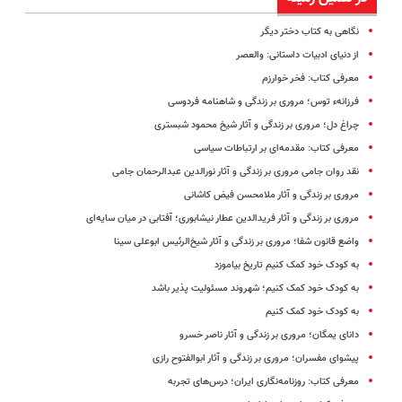
نگاهی به کتاب دختر دیگر
از دنیای ادبیات داستانی: والعصر
معرفی کتاب: فخر خوارزم
فرزانهء توس؛ مروری بر زندگی و شاهنامه فردوسی
چراغ دل؛ مروری بر زندگی و آثار شیخ محمود شبستری
معرفی کتاب: مقدمه‌ای بر ارتباطات سیاسی
نقد روان جامى مروری بر زندگی و آثار نورالدین عبدالرحمان جامی
مروری بر زندگی و آثار ملامحسن فیض کاشانی
مروری بر زندگی و آثار فریدالدین عطار نیشابوری؛ آفتابی در میان سایه‌ای
واضع قانون شفا؛ مروری بر زندگی و آثار شیخ‌الرئیس ابوعلی سینا
به کودک خود کمک کنیم تاریخ بیاموزد
به کودک خود کمک کنیم؛ شهروند مسئولیت پذیر باشد
به کودک خود کمک کنیم
دانای یمگان؛ مروری بر زندگی و آثار ناصر خسرو
پیشوای مفسران؛ مروری بر زندگی و آثار ابوالفتوح رازی
معرفی کتاب: روزنامه‌نگاری ایران؛ درس‌های تجربه