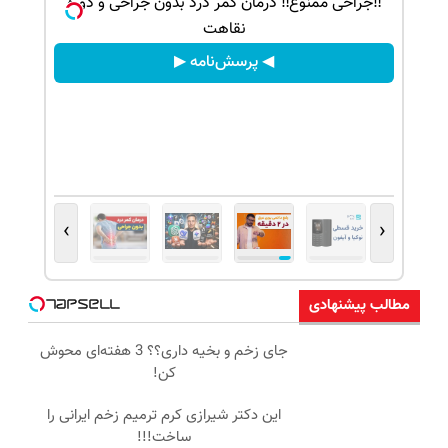
صنوعی👇
‼️جراحی ممنوع‼️ درمان کمر درد بدون جراحی و دوره
نقاهت
◀ پرسش‌نامه ▶
›
‹
مطالب پیشنهادی
جای زخم و بخیه داری؟؟ 3 هفته‌ای محوش
کن!
این دکتر شیرازی کرم ترمیم زخم ایرانی را
ساخت!!!