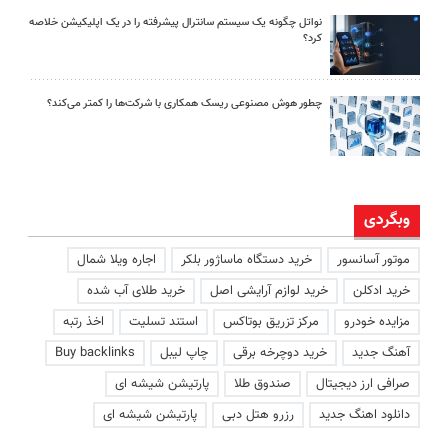
نواتل چگونه یک سیستم سانترال پیشرفته را در یک اپلیکیشن خلاصه
کرد؟
چطور هوش مصنوعی ریسک همکاری با شرکت‌ها را کمتر می‌کند؟
وبگردی
موتور آسانسور
خرید دستگاه ماساژور بلکر
اجاره ویلا شمال
خرید ادکلن
خرید لوازم آرایشی اصل
خرید طلای آب شده
مزایده خودرو
مرکز تزریق بوتاکس
استند تسلیت
اخذ رتبه
آهنگ جدید
خرید دوچرخه برقی
چاپ لیبل
Buy backlinks
صرافی ارز دیجیتال
صندوق طلا
پارتیشن شیشه ای
دانلود اهنگ جدید
رزرو هتل دبی
پارتیشن شیشه ای