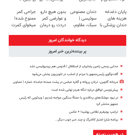
زیبایی دندوناتو
فناوری اروپا،
پر کن◖
چطور جوون‌تر
پایان دغدغه
دندان مصنوعی
بدون هیچ دارو
جراحی کمر
برگردون
سبک و مقاوم |
می‌شه
هزینه های
سوئیسی |
و عوارضی کمر
ممنوع شده!
(40%off)
پرداخت قسطی
دندان پزشکی با
سبک، مقاوم،
دردت رو درمان
میخوای کمرت
پک سفید
طبیعی! ویزیت
کن!
رو در منزل
کننده خانگی
رایگان+پرداخت
(پرسش‌نامه)
درمان کنی؟
دیدگاه خوانندگان امروز
اقساطی😍
((پرسش‌نامه))
پر بیننده‌ترین خبر امروز
جدایی رسمی رامین رضاییان از استقلال | قدوس هم پرسپولیسی نشد
گفت‌وگوی رئیس‌جمهور با مردم از امشب در تلویزیون پخش می‌شود
مرجانه گلچین، ترلان پروانه و گلاره عباسی در پشت صحنه «بامداد خمار» | تصاویر
پیش‌نویس توافق درباره تنگه هرمز نهایی شده است
در نبود موشک‌های پدافندی با حملهٔ سنگین مواجه شدیم | ویدئویی که رئیس
جمهور منتشر کرد
ترامپ یونیفرم نظامی پوشید‍! + عکس
برنامه شارژ اعتبار کالابرگ و چند خبر خوب دیگر...
در همین زمینه