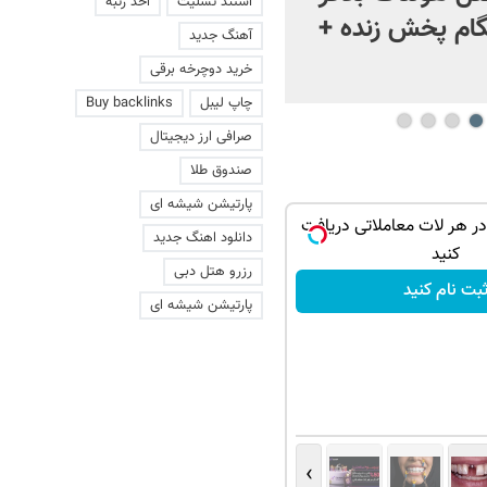
استند تسلیت
اخذ رتبه
ام پخش زنده +
آهنگ جدید
خرید دوچرخه برقی
چاپ لیبل
Buy backlinks
صرافی ارز دیجیتال
صندوق طلا
پارتیشن شیشه ای
در هر لات معاملاتی دریافت
دانلود اهنگ جدید
کنید
رزرو هتل دبی
بت نام کنید
پارتیشن شیشه ای
›