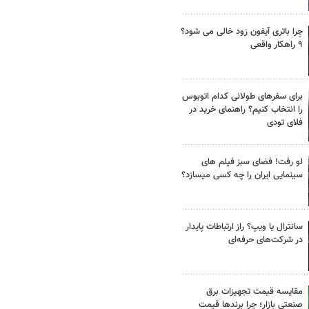
چرا باتری آیفون زود خالی می شود؟
۹ راهکار واقعی
برای سفرهای طولانی کدام اتوبوس
را انتخاب کنیم؟ راهنمای خرید در
فلای تودی
لو رفت! فضای سبز فیلم های
سینمایی ایران را چه کسی میسازد؟
سانترال یا ویپ؟ راز ارتباطات پایدار
در شرکت‌های حرفه‌ای
مقایسه قیمت تجهیزات برق
صنعتی بازار؛ چرا برندها قیمت