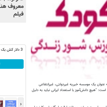
معروف هنگ
فیلم
ان سر بزنید
با این روش توی خونه،سفیدی و زیبایی
3 دلار کش بک 
دندوناتو برگردون(40%off)
تخفیف ویژه!
ث
ت خود را آغاز کرد و به عنوان یک موسسه خیریه غیردولتی، غیرانتفاعی
ست: "هیچ دانش‌آموز با استعداد ایرانی نباید به دلیل
‹