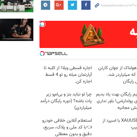
هولناک از جوان کارتن
اجاره‌ قسطی ویلا! از کلبه تا
که میلیاردر شد.
آپارتمان مبله رو تو 4 قسط
رایگان
اجاره کن.
م رایگان بهت یاد بدیم
چرا تو نباید بنز و بی‌ام‌و زیر
پولدارشی! باور نداری
پات باشه؟ (دوره رایگان درآمد
نش مجانیه
میلیاردی)
ترید XAUUSD با اسپرد از
استعلام آنلاین خلافی خودرو
یپ
👈با کد ملی و پلاک، سریع،
دقیق و بدون معطلی