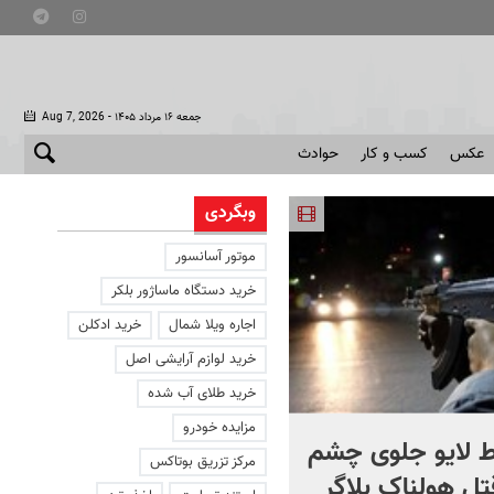
- جمعه ۱۶ مرداد ۱۴۰۵
Aug 7, 2026
عکس
کسب و کار
حوادث
وبگردی
موتور آسانسور
خرید دستگاه ماساژور بلکر
اجاره ویلا شمال
خرید ادکلن
خرید لوازم آرایشی اصل
خرید طلای آب شده
مزایده خودرو
 لایو جلوی چشم
صحنه ای نادر از حیات وح
مرکز تزریق بوتاکس
قتل هولناک بلاگر
ایران در سبلان + فیلم