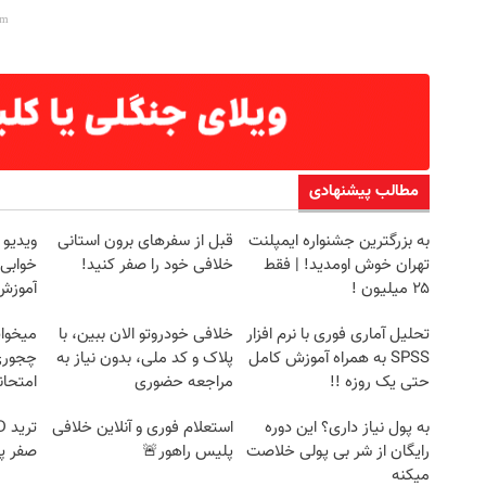
مطالب پیشنهادی
به بزرگترین جشنواره ایمپلنت
قبل از سفرهای برون استانی
ویدیو 
تهران خوش اومدید! | فقط
خلافی خود را صفر کنید!
خوابی 
۲۵ میلیون !
آموزش 
تحلیل آماری فوری با نرم افزار
خلافی خودروتو الان ببین، با
میخوای
SPSS به همراه آموزش کامل
پلاک و کد ملی، بدون نیاز به
چجوری 
حتی یک روزه !!
مراجعه حضوری
امتحا
به پول نیاز داری؟ این دوره
استعلام فوری و آنلاین خلافی
رایگان از شر بی پولی خلاصت
پلیس راهور🚨
صفر پ
میکنه