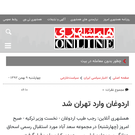
روزنامه همشهری امروز
نیازمندی های همشهری
آگهی و تبلیغات
همشهری تی وی
روابط عمومی ه
چطور بدون معامله در بیت‌پین از ار
صفحه اصلی
اخبار سیاسی ایران
سیاست‌خارجی
چهارشنبه ۹ بهمن ۱۳۹۲ -
مجموع نظرات: ۰
۰۶:۱۰
اردوغان وارد تهران شد
همشهری آنلاین: رجب طیب اردوغان - نخست وزیر ترکیه - صبح
امروز (چهارشنبه) در مجموعه سعد آباد مورد استقبال رسمی اسحاق