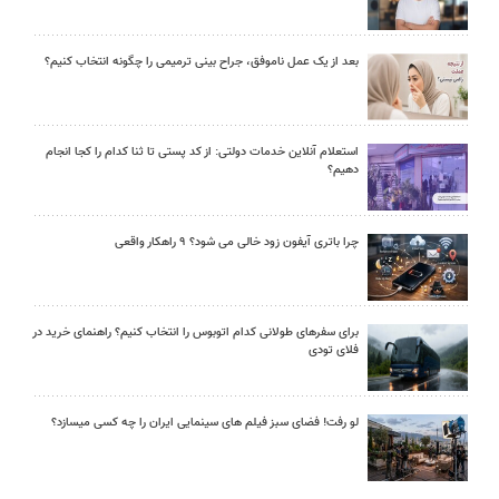
بعد از یک عمل ناموفق، جراح بینی ترمیمی را چگونه انتخاب کنیم؟
استعلام آنلاین خدمات دولتی: از کد پستی تا ثنا کدام را کجا انجام
دهیم؟
چرا باتری آیفون زود خالی می شود؟ ۹ راهکار واقعی
برای سفرهای طولانی کدام اتوبوس را انتخاب کنیم؟ راهنمای خرید در
فلای تودی
لو رفت! فضای سبز فیلم های سینمایی ایران را چه کسی میسازد؟