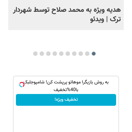
ت
هدیه ویژه به محمد صلاح توسط شهردار
تص
ترک | ویدئو
وی
ک جهت
به روش بازیگرا موهاتو پرپشت کن! شامپوجلبک
با40%تخفیف
تخفیف ویژه!