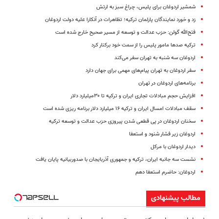
شمشیر اردوغان برای پلیس، چراغ سبز به ارتش
زد و خورد نمایندگان پارلمان ترکیه؛ تظاهرات در آنکارا علیه دولت اردوغان
فتح‌الله گولن: حزب عدالت و توسعه از مسیر صحیح خارج شده است
ترکیه صدها مامور پلیس را از سمت خود برکنار کرد
اردوغان سه شنبه به تهران سفر می‌کند
سفر اردوغان به تهران پیام‌های مهمی برای جهان دارد
برنامه‌های اردوغان در تهران
افزایش حجم مبادلات تجاری ایران و ترکیه تا ۳۰میلیارد دلار
سقف مبادلات امسال ایران و ترکیه ۱۶ میلیارد دلار برنامه ریزی شده است
سخنان اردوغان در پی قطعی شدن پیروزی حزب عدالت و توسعه ترکیه
اردوغان زیر فشار شنود و استعفا
دیدار اردوغان با مرکل
نشست سه جانبه ایران، ترکیه و جمهوری آذربایجان با صدوربیانیه پایان یافت
اردوغان: حاضرم استعفا دهم
مطالب پیشنهادی