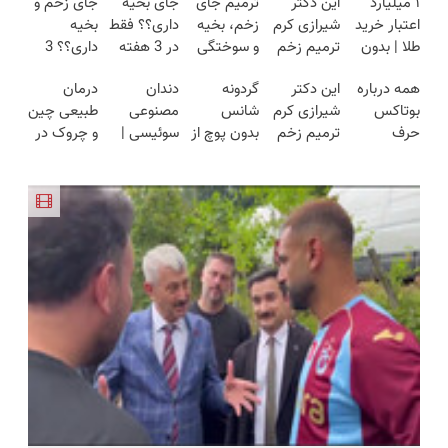
۱ میلیارد
این دکتر
ترمیم جای
جای بخیه
جای زخم و
اعتبار خرید
شیرازی کرم
زخم، بخیه
داری؟؟ فقط
بخیه
طلا | بدون
ترمیم زخم
و سوختگی
در 3 هفته
داری؟؟ 3
ضامن و
ایرانی را
فقط در 3
ترمیمش
هفته‌ای
همه درباره
این دکتر
گردونه
دندان
درمان
چک
ساخت!!!
هفته!!😍
کن!😍
محوش کن!
بوتاکس
شیرازی کرم
شانس
مصنوعی
طبیعی چین
حرف
ترمیم زخم
بدون پوچ از
سوئیسی |
و چروک در
میزنن؛ اما
ایرانی را
PS5 تا
سبک،
30روز با
کمتر کسی
ساخت!!!
آیفون17 و
مقاوم،
کرم جوانساز
این راه رو
بیت کوین
طبیعی!
آلمانی(45%تخفیف)
میشناسه.
🔥
ویزیت
رایگان+پرداخت
اقساطی😍