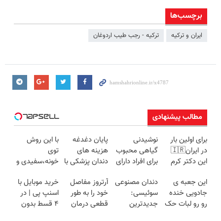
برچسب‌ها
ایران و ترکیه
ترکیه - رجب طیب اردوغان
مطالب پیشنهادی
برای اولین بار
نوشیدنی
پایان دغدغه
با این روش
در ایران🇮🇷
گیاهی محبوب
هزینه های
توی
این دکتر کرم
برای افراد دارای
دندان پزشکی با
خونه،سفیدی و
ترمیم کننده 23
اضافه وزن!
پک سفید
زیبایی دندوناتو
این جعبه ی
دندان مصنوعی
آرتروز مفاصل
خرید موبایل با
روزه ساخت!
60%تخفیف
کننده خانگی
برگردون
جادویی خنده
سوئیسی:
خود را به طور
اسنپ پی | در
(40%off)
رو رو لبات حک
جدیدترین
قطعی درمان
۴ قسط بدون
میکنه
فناوری اروپا،
کنید!
سود و کارمزد!