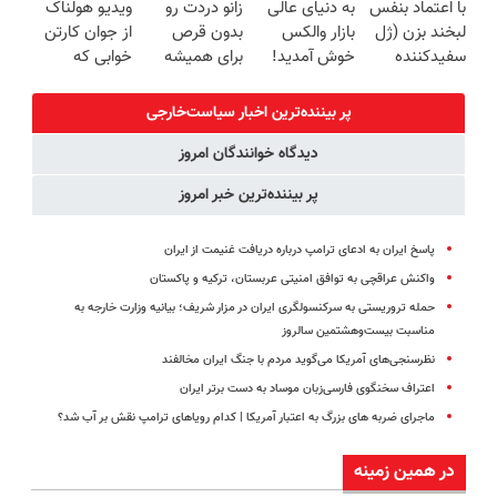
با اعتماد بنفس
به دنیای عالی
زانو دردت رو
ویدیو هولناک
خرید40%تخفیف
سبک و مقاوم |
◗پرسش‌نامه◖
لبخند بزن (ژل
بازار والکس
بدون قرص
از جوان کارتن
پرداخت قسطی
سفیدکننده
خوش آمدید!
برای همیشه
خوابی که
دندان40%تخفیف)
ترید را آغاز
خوب کن! (قدم
میلیاردر شد.
کنید!
اول،
آموزش رایگان
پر بیننده‌ترین اخبار سیاست‌خارجی
پرسش‌نامه)
دیدگاه خوانندگان امروز
پر بیننده‌ترین خبر امروز
پاسخ ایران به ادعای ترامپ درباره دریافت غنیمت از ایران
واکنش عراقچی به توافق امنیتی عربستان، ترکیه و پاکستان
حمله تروریستی به سرکنسولگری ایران در مزار شریف؛ بیانیه وزارت خارجه به
مناسبت بیست‌وهشتمین سالروز
نظرسنجی‌های آمریکا می‌گوید مردم با جنگ ایران مخالفند
اعتراف سخنگوی فارسی‌زبان موساد به دست برتر ایران
ماجرای ضربه های بزرگ به اعتبار آمریکا | کدام رویاهای ترامپ نقش بر آب شد؟
در همین زمینه