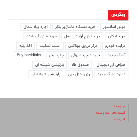
وبگردی
موتور آسانسور
خرید دستگاه ماساژور بلکر
اجاره ویلا شمال
خرید ادکلن
خرید لوازم آرایشی اصل
خرید طلای آب شده
مزایده خودرو
مرکز تزریق بوتاکس
استند تسلیت
اخذ رتبه
آهنگ جدید
خرید دوچرخه برقی
چاپ لیبل
Buy backlinks
صرافی ارز دیجیتال
صندوق طلا
پارتیشن شیشه ای
دانلود اهنگ جدید
رزرو هتل دبی
پارتیشن شیشه ای
درباره ما
قیمت دلار، طلا و سکه
تبلیغات