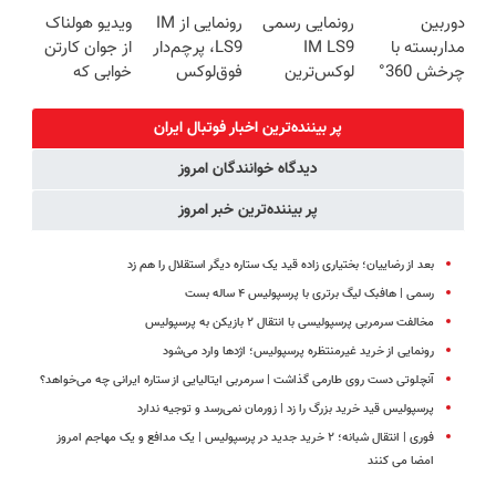
امروز حراج شد
فناوری اروپا،
کنید!
زیبایی دندوناتو
دوربین
رونمایی رسمی
رونمایی از IM
ویدیو هولناک
🔥 پرداخت
سبک و مقاوم |
◗پرسش‌نامه◖
برگردون
مداربسته با
IM LS9
LS9، پرچم‌دار
از جوان کارتن
درب منزل
پرداخت قسطی
(40%off)
چرخش 360°
لوکس‌ترین
فوق‌لوکس
خوابی که
+ تخفیف
EREV در ایران
EREV وارد بازار
میلیاردر شد.
(ضمانت
ایران شد
آموزش رایگان
پر بیننده‌ترین اخبار فوتبال ايران
تعویض +
دیدگاه خوانندگان امروز
پرداخت درب
منزل)
پر بیننده‌ترین خبر امروز
بعد از رضاییان؛ بختیاری زاده قید یک ستاره دیگر استقلال را هم زد
رسمی | هافبک لیگ برتری با پرسپولیس ۴ ساله بست
مخالفت سرمربی پرسپولیسی با انتقال ۲ بازیکن به پرسپولیس
رونمایی از خرید غیرمنتظره پرسپولیس؛ اژدها وارد می‌شود
آنچلوتی دست روی طارمی گذاشت | سرمربی ایتالیایی از ستاره ایرانی چه می‌خواهد؟
پرسپولیس قید خرید بزرگ را زد | زورمان نمی‌رسد و توجیه ندارد
فوری | انتقال شبانه؛ ۲ خرید جدید در پرسپولیس | یک مدافع و یک مهاجم امروز
امضا می کنند