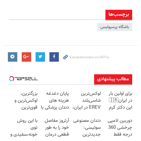
برچسب‌ها
باشگاه پرسپولیس
مطالب پیشنهادی
برای اولین بار
لوکس‌ترین
پایان دغدغه
بزرگترین،
در ایران🇮🇷
شاسی‌بلند
هزینه های
لوکس‌ترین و
این دکتر کرم
EREV در ایران،
دندان پزشکی با
قوی‌ترین
ترمیم کننده 23
توسط نیکا
پک سفید
شاسی بلند
دوربین لامپی
دندان مصنوعی
آرتروز مفاصل
با این روش
روزه ساخت!
موتور رونمایی
کننده خانگی
EREV در در
چرخشی 360
سوئیسی:
خود را به طور
توی
شد!
ایران رونمایی
درجه فقط
جدیدترین
قطعی درمان
خونه،سفیدی و
شد