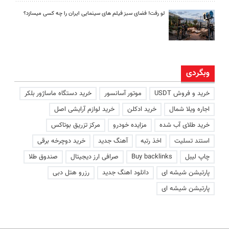
لو رفت! فضای سبز فیلم های سینمایی ایران را چه کسی میسازد؟
وبگردی
خرید و فروش USDT
موتور آسانسور
خرید دستگاه ماساژور بلکر
اجاره ویلا شمال
خرید ادکلن
خرید لوازم آرایشی اصل
خرید طلای آب شده
مزایده خودرو
مرکز تزریق بوتاکس
استند تسلیت
اخذ رتبه
آهنگ جدید
خرید دوچرخه برقی
چاپ لیبل
Buy backlinks
صرافی ارز دیجیتال
صندوق طلا
پارتیشن شیشه ای
دانلود اهنگ جدید
رزرو هتل دبی
پارتیشن شیشه ای