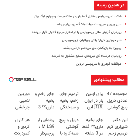
در همین زمینه
شکست پرسپولیس مقابل گسترش در هفته بیست‌ و چهارم لیگ برتر
علی پروین سرپرست موقت باشگاه پرسپولیس شد
رویانیان گزارش مالی پرسپولیس را در اختیار مراجع قانونی قرار می‌دهد
نظر خوردبین درباره رفتن رویانیان از پرسپولیس
پروین: به بازیکنان حق می‌دهم ناراضی باشند
رویانیان در ستاد کل نیروهای مسلح مشغول به کار شد
موافقت گودرزی با سرپرستی پروین
مطالب پیشنهادی
مجموعه 47
برای اولین
ترمیم جای
جای زخم و
دوربین
عددی دریل
بار در ایران
زخم، بخیه
بخیه
لامپی
پیچ گوشتی
🇮🇷 این
و سوختگی
داری؟؟ 3
چرخشی
شارژی
دکتر کرم
فقط در 3
هفته‌ای
360 درجه
این دکتر
جای بخیه
دریل و پیچ
رونمایی از
هر کاری
(تخفیف به
ترمیم کننده
هفته!!😍
محوش کن!
فقط امروز
شیرازی کرم
داری؟؟ فقط
گوشتی
IM LS9،
کردی و
مدت
23 روزه
حراج شد🔥
ترمیم زخم
در 3 هفته
همه‌کاره با
پرچم‌دار
کمردردت
محدود)
ساخت!
پرداخت