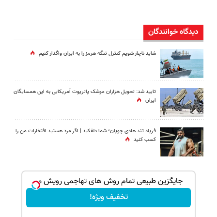
دیدگاه خوانندگان
شاید ناچار شویم کنترل تنگه هرمز را به ایران واگذار کنیم
تایید شد: تحویل هزاران موشک پاتریوت آمریکایی به این همسایگان
ایران
فریاد تند هادی چوپان؛‌ شما دلقکید | اگر مرد هستید افتخارات من را
کسب کنید
ک جهت
جایگزین طبیعی تمام روش های تهاجمی رویش مو
تخفیف ویژه!