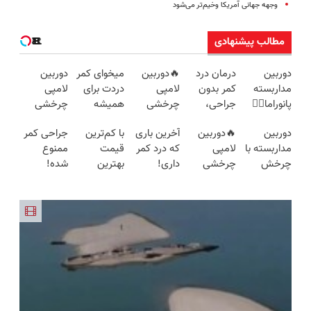
وجهه جهانی آمریکا وخیم‌تر می‌شود
مطالب پیشنهادی
دوربین
درمان درد
🔥دوربین
میخوای کمر
دوربین
مداربسته
کمر بدون
لامپی
دردت برای
لامپی
پانوراما👈🏻
جراحی،
چرخشی
همیشه
چرخشی
قابلیت
تزریق ◀
360 درجه
خوب شه؟
360 درجه
دوربین
🔥دوربین
آخرین باری
با کم‌ترین
جراحی کمر
چرخش
پرسش‌نامه
🔥دارای
◀
فقط امروز
مداربسته با
لامپی
که درد کمر
قیمت
ممنوع
360°و
رو پر کن ▶
دزدگیر
پرسش‌نامه
حراج شد🔥
چرخش
چرخشی
داری!
بهترین
شده!
سازگار با
حرکتی
رو پر کن!
پرداخت
360° +
360 درجه
◗پرسش‌نامه
دوربین
میخوای
اندروید و
درب منزل
تخفیف
🔥 پرداخت
رو پر کن◖
مداربسته
کمرت رو در
ios
(ضمانت
درب منزل
رو بخر❗❗❗
منزل درمان
تعویض +
+ گارانتی
کنی؟
پرداخت
تعویض
((پرسش‌نامه))
درب منزل)