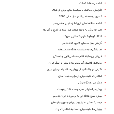
ادامه راه غلط گذشته
افزایش مخالفت با سیاست های بوش در عراق
کسری‌ بودجه‌ آمریکا در سال‌ مالی‌ 2006
ادامه مخالفت‌های اروپا با زندانهای مخفی سیا
اعتراف بوش به وجود زندان های سیا در خارج از آمریکا
انتقاد گورباچف از جنگ‌طلبی آمریکا
گزارش روز: ماجرای کابوی کلاه به سر
آمریکائی‌ها به سیاست علاقه‌مند شده‌اند
فروش بی‌سابقه کتاب ضدآمریکایی چامسکی
مخالفت فزاینده آمریکایی‌ها با بوش و جنگ عراق
نگرانی در واشنگتن از ارزیابی‌ها اشتباه در برابر ایران
تظاهرات علیه بوش در برابر سازمان ملل
دمکراسی از نگاه بوش
بوش در استرالیا هم دوست‌داشتنی نیست
بوش: هیچ علاقه ای به برخورد با ایران نداریم
دردسر کاهش اعتبار بوش برای جمهوری‌خواهان
برزیلی‌ها علیه بوش دست به تظاهرات زدند