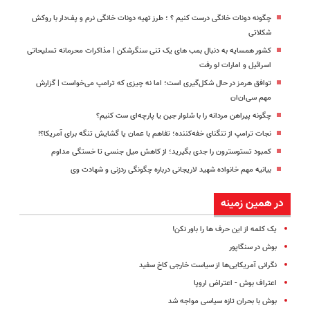
چگونه دونات خانگی درست کنیم ؟ ؛ طرز تهیه دونات خانگی نرم و پف‌دار با روکش
شکلاتی
کشور همسایه به دنبال بمب های یک تنی سنگرشکن | مذاکرات محرمانه تسلیحاتی
اسرائیل و امارات لو رفت
توافق هرمز در حال شکل‌گیری است؛ اما نه چیزی که ترامپ می‌خواست | گزارش
مهم سی‌ان‌ان
چگونه پیراهن مردانه را با شلوار جین یا پارچه‌ای ست کنیم؟
نجات ترامپ از تنگنای خفه‌کننده‌؛ تفاهم با عمان یا گشایش تنگه برای آمریکا؟!
کمبود تستوسترون را جدی بگیرید؛ از کاهش میل جنسی تا خستگی مداوم
بیانیه مهم خانواده شهید لاریجانی درباره چگونگی ردزنی و شهادت وی
در همین زمینه
یک کلمه از این حرف ها را باور نکن!
بوش در سنگاپور
نگرانی آمریکایی‌ها از سیاست خارجی کاخ سفید
اعتراف بوش - اعتراض اروپا
بوش با بحران تازه سیاسی مواجه شد