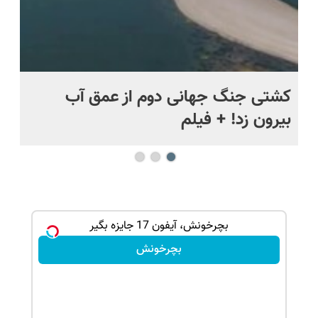
.
کشتی‌ جنگ جهانی دوم از عمق آب
اف
بیرون زد! + فیلم
ما
گردونه شانس بدون پوچ از PS5 تا آیفون17 و 1000دلار
بچرخونش، آیفون 17 جایزه بگیر
بچرخونش