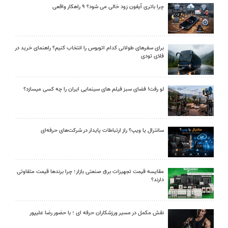
چرا باتری آیفون زود خالی می شود؟ ۹ راهکار واقعی
برای سفرهای طولانی کدام اتوبوس را انتخاب کنیم؟ راهنمای خرید در
فلای تودی
لو رفت! فضای سبز فیلم های سینمایی ایران را چه کسی میسازد؟
سانترال یا ویپ؟ راز ارتباطات پایدار در شرکت‌های حرفه‌ای
مقایسه قیمت تجهیزات برق صنعتی بازار؛ چرا برندها قیمت متفاوتی
دارند؟
نقش مکمل در مسیر ورزشکاران حرفه ای ؛ با حضور رضا علیپور