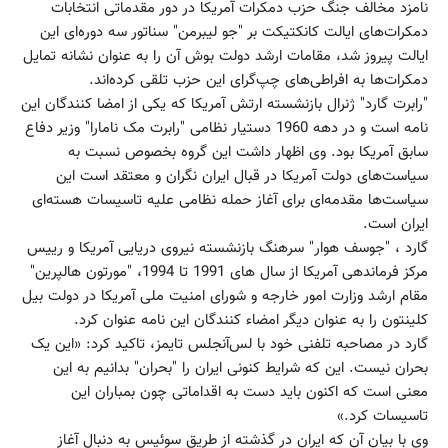
نامزد مخالف جنگ حزب دمکرات آمریکا در دور مقدماتی انتخابات
دمکرات‌های ایالت کانکتیکت بر "جو لیبرمن" سناتور سه دوره‌ای این
ایالت پیروز شد، مقامات ارشد دولت بوش آن را به عنوان نشانه تمایل
دمکرات‌ها به افراطی‌های چپ‌گرای این حزب تلقی کرده‌اند.
"رابرت گارد" ژنرال بازنشسته ارتش آمریکا که یکی از امضا کنندگان این
نامه است و در دهه 1960 دستیار نظامی "رابرت مک نامارا" وزیر دفاع
سابق آمریکا بود. وی اظهار داشت این گروه بخصوص نسبت به
سیاست‌های دولت آمریکا در قبال ایران نگران و معتقد است این
سیاست‌ها مقدمه‌ای برای آغاز حمله نظامی علیه تاسیسات هسته‌ای
ایران است.
گارد ، "جوسف هوار" سرهنگ بازنشسته نیروی دریایی آمریکا و رییس
مرکز فرماندهی آمریکا از سال های 1991 تا 1994، "مورتون هالپرین"
مقام ارشد وزارت امور خارجه و شورای امنیت ملی آمریکا در دولت بیل
کلینتون را به عنوان دیگر امضاء کنندگان این نامه عنوان کرد.
گارد در مصاحبه تلفنی خود با لس‌آنجلس تایمز، تاکید کرد: «این یک
بحران نیست. این که شرایط کنونی ایران را "بحران" بدانیم به این
معنی است که اکنون باید دست به اقداماتی چون بمباران این
تاسیسات کرد.»
وی با بیان آن که ایران در گذشته از طریق سوئیس به دنبال آغاز