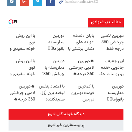
مطالب پیشنهادی
دوربین لامپی
پایان دغدغه
دوربین
با این روش
چرخشی 360
هزینه های
مداربسته
توی
درجه فقط
دندان پزشکی با
پانوراما👈🏻
خونه،سفیدی و
امروز حراج شد
پک سفید
قابلیت چرخش
زیبایی دندوناتو
این جعبه ی
🔥دوربین
دوربین
با این روش
🔥 پرداخت
کننده خانگی
360°و سازگار با
برگردون
جادویی خنده
لامپی چرخشی
مداربسته با
توی
درب منزل
اندروید و ios
(40%off)
رو رو لبات حک
360 درجه🔥
چرخش 360°
خونه،سفیدی و
میکنه
دارای دزدگیر
+ تخفیف
زیبایی دندوناتو
دوربین
با کم‌ترین
با اعتماد بنفس
🔥دوربین
خرید40%تخفیف
حرکتی
(ضمانت
برگردون(40%off)
مداربسته
قیمت بهترین
لبخند بزن (ژل
لامپی چرخشی
تعویض +
پانوراما👈🏻
دوربین
سفیدکننده
360 درجه🔥
پرداخت درب
قابلیت چرخش
مداربسته رو
دندان40%تخفیف)
پرداخت درب
منزل)
360°و سازگار با
بخر❗❗❗
منزل + گارانتی
دیدگاه خوانندگان امروز
اندروید و ios
تعویض
پر بیننده‌ترین خبر امروز