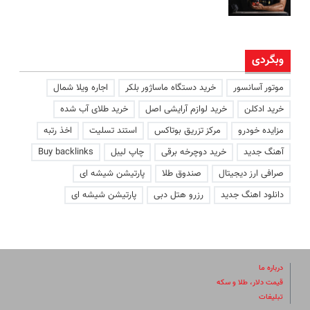
وبگردی
موتور آسانسور
خرید دستگاه ماساژور بلکر
اجاره ویلا شمال
خرید ادکلن
خرید لوازم آرایشی اصل
خرید طلای آب شده
مزایده خودرو
مرکز تزریق بوتاکس
استند تسلیت
اخذ رتبه
آهنگ جدید
خرید دوچرخه برقی
چاپ لیبل
Buy backlinks
صرافی ارز دیجیتال
صندوق طلا
پارتیشن شیشه ای
دانلود اهنگ جدید
رزرو هتل دبی
پارتیشن شیشه ای
درباره ما
قیمت دلار، طلا و سکه
تبلیغات