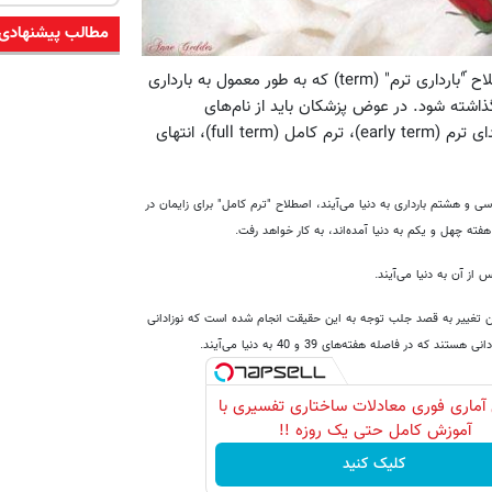
مطالب پیشنهادی
به گزارش لایوساینس دو گروه پزشکی معتبر آمریکایی می‌گویند اصطلاح "ّبارداری ترم" (term) که به طور معمول به بارداری
 کنار گذاشته شود. در عوض پزشکان باید از نام‌های
جداگانه‌ای برای بخش‌های متفاوت این دوره زمانی استفاده کنند: ابتدای ترم (early term)، ترم کامل (full term)، انتهای
سی و هشتم بارداری به دنیا می‌آیند، اصطلاح "ترم کامل" برای زایمان در
فته چهل و یکم به دنیا آمده‌اند، به کار خواهد رفت.
از آن به دنیا می‌آیند.
مادری- جنینی می‌گویند این تغییر به قصد جلب توجه به این حقیقت انجام شده است که نوزادانی
فاصله هفته‌های 39 و 40 به دنیا می‌آیند.
آماری فوری معادلات ساختاری تفسیری با
آموزش کامل حتی یک روزه !!
کلیک کنید