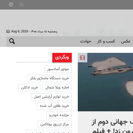
- پنجشنبه ۱۵ مرداد ۱۴۰۵
Aug 6, 2026
عکس
کسب و کار
حوادث
وبگردی
موتور آسانسور
خرید دستگاه ماساژور بلکر
اجاره ویلا شمال
خرید ادکلن
خرید لوازم آرایشی اصل
خرید طلای آب شده
مزایده خودرو
جهانی دوم از
افشای اطلاعات برای ترور
مرکز تزریق بوتاکس
ون زد! + فیلم
بارون ترامپ | ماجرای قرار