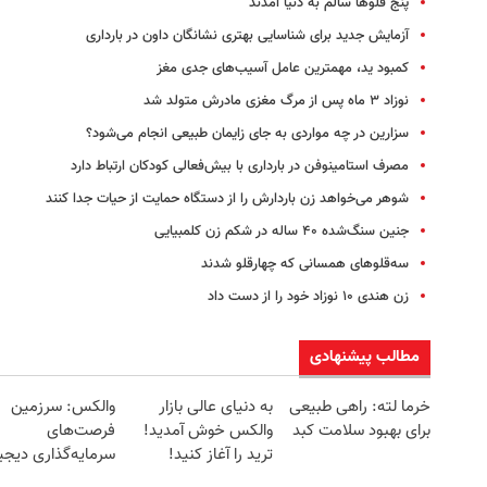
پنج قلوها سالم به دنیا آمدند
آزمایش جدید برای شناسایی بهتری نشانگان داون در بارداری
کمبود ید، مهمترین عامل آسیب‌های جدی مغز
نوزاد ۳ ماه پس از مرگ مغزی مادرش متولد شد
سزارین در چه مواردی به جای زایمان طبیعی انجام می‌شود؟
مصرف استامینوفن در بارداری با بیش‌فعالی کودکان ارتباط دارد
شوهر می‌خواهد زن باردارش را از دستگاه حمایت از حیات جدا کنند
جنین سنگ‌شده ۴۰ ساله در شکم زن کلمبیایی
سه‌قلوهای همسانی که چهارقلو شدند
زن هندی ۱۰ نوزاد خود را از دست داد
مطالب پیشنهادی
خرما لته: راهی طبیعی
به دنیای عالی بازار
والکس: سرزمین
برای بهبود سلامت کبد
والکس خوش آمدید!
فرصت‌های
ترید را آغاز کنید!
سرمایه‌گذاری دیجی
شما