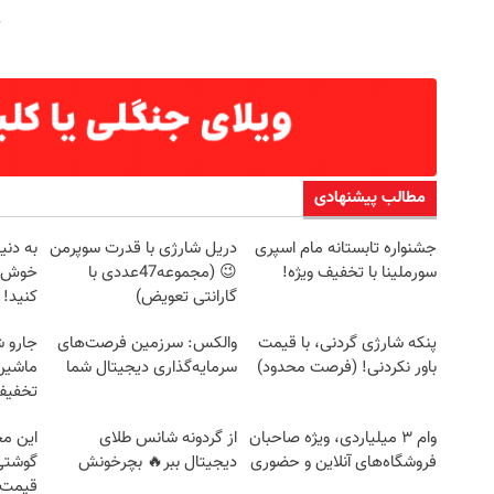
مطالب پیشنهادی
جشنواره تابستانه مام اسپری
دریل شارژی با قدرت سوپرمن
به دنی
سورملینا با تخفیف ویژه!
😉 (مجموعه47عددی با
خوش آم
گارانتی تعویض)
کنید!
پنکه شارژی گردنی، با قیمت
والکس: سرزمین فرصت‌های
جارو 
باور نکردنی! (فرصت محدود)
سرمایه‌گذاری دیجیتال شما
ماشین‌
تخفیف: فق
وام ۳ میلیاردی، ویژه صاحبان
از گردونه شانس طلای
این مج
فروشگاه‌های آنلاین و حضوری
دیجیتال ببر🔥 بچرخونش
گوشتی 
قیمت 