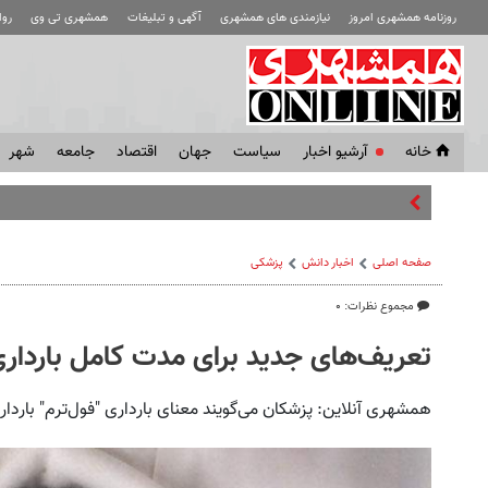
روزنامه همشهری امروز
نیازمندی های همشهری
آگهی و تبلیغات
همشهری تی وی
رو
خانه
آرشیو اخبار
سياست
جهان
اقتصاد
جامعه
شهر
جلسه م
صفحه اصلی
اخبار دانش
پزشکی
مجموع نظرات: ۰
تعریف‌های جدید برای مدت کامل باردار
همشهری آنلاین: پزشکان می‌گویند معنای بارداری "فول‌ترم" باردا