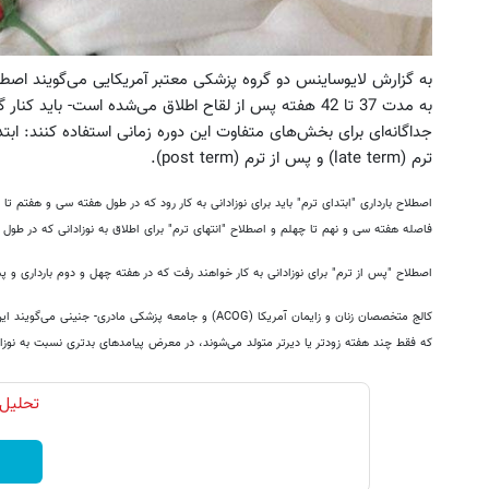
به مدت 37 تا 42 هفته پس از لقاح اطلاق می‌شده است- باید
ترم (late term) و پس از ترم (post term).
اصطلاح بارداری "ابتدای ترم" باید برای نوزادانی به کار رود که در طول هفته سی و هفتم تا 
فاصله هفته سی و نهم تا چهلم و اصطلاح "انتهای ترم" برای اطلاق به نوزادانی که در طول ه
اصطلاح "پس از ترم" برای نوزادانی به کار خواهند رفت که در هفته چهل و دوم بارداری و پس 
کالج متخصصان زنان و زایمان آمریکا (ACOG) و جامعه پزشکی 
که فقط چند هفته زودتر یا دیرتر متولد می‌شوند، در معرض پیامدهای بدتری نسبت به نوزادانی هستند که در 
تحلیل 