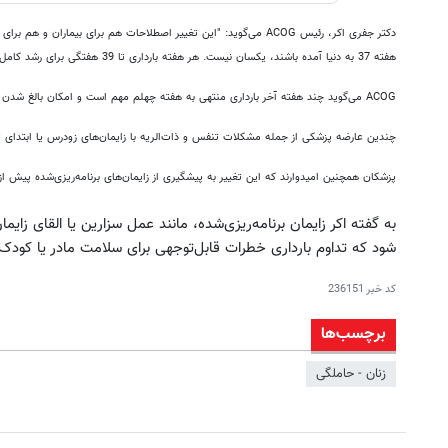
دکتر جفری اکر، رئیس ACOG می‌گوید: "این تغییر اصطلاحات هم برای بیما
هفته 37 به دنیا آمده باشند، یکسان نیست. هر هفته بارداری تا 39 هفتگی برای رشد کامل جنین پیش از زایمان و شروع سالم زندگی خارج از رحم مهم است."
ACOG می‌گوید چند هفته آخر بارداری منتهی به هفته چهلم مهم است و امکان بالغ شدن کامل مغز و ریه‌های نوزاد را فراهم می‌آورد.
چندین عارضه پزشکی از جمله مشکلات تنفس و ذات‌الریه با زایمان‌های زودرس یا ابتدای ت
پزشکان همچنین امیدوارند که این تغییر به پیشگیری از زایمان‌های برنامه‌ریزی‌شده پیش از هفته 39 که از لحاظ پزشکی ضرورتی ندارند،
شود که تداوم بارداری خطرات قابل‌توجهی برای سلامت مادر یا کودک
کد خبر
236151
برچسب‌ها
زنان - حاملگی