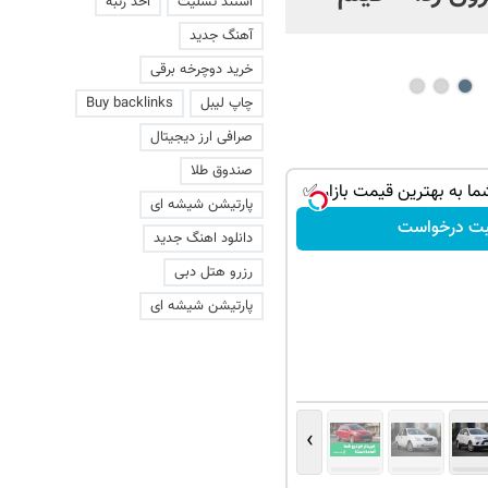
استند تسلیت
اخذ رتبه
عاشقانه با یک زن
آهنگ جدید
خرید دوچرخه برقی
چاپ لیبل
Buy backlinks
صرافی ارز دیجیتال
صندوق طلا
ا به بهترین قیمت بازار ✅
پارتیشن شیشه ای
بت درخواست
دانلود اهنگ جدید
رزرو هتل دبی
پارتیشن شیشه ای
›