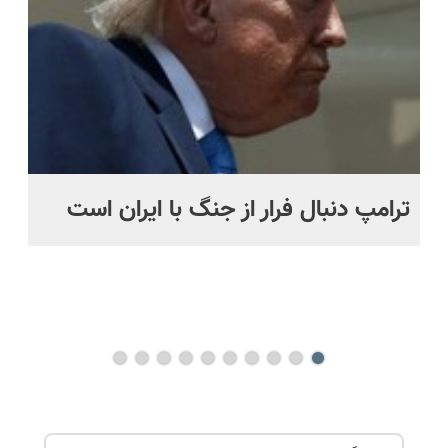
ترامپ دنبال فرار از جنگ با ایران است
مو
س
راه
هم
ند