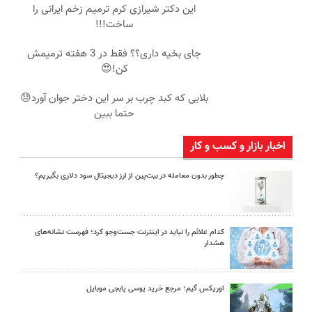
این دکتر شیرازی کرم ترمیم زخم ایرانی را
ساخت!!!
جای بخیه داری؟؟ فقط در 3 هفته ترمیمش
کن!😍
بلایی که کبد چرب بر سر این دختر جوان آورد😓
حتما ببین
اخبار بازار و کسب و کار
چطور بدون معامله در بیت‌پین از ارز دیجیتال سود دلاری بگیریم؟
کدام علائم را نباید در اینترنت جست‌وجو کرد؛ فهرست نشانه‌های
هشدار
اوریکس گیم؛ مرجع خرید یوسی پابجی موبایل