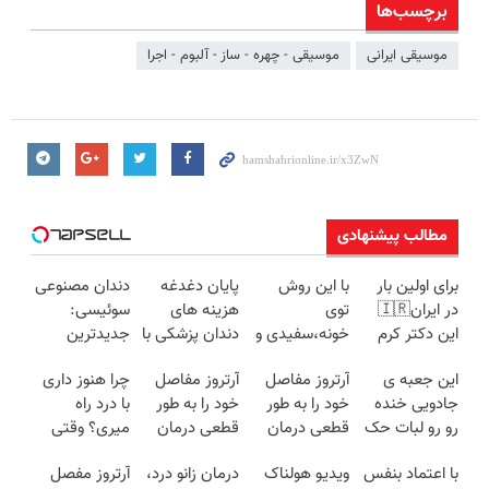
برچسب‌ها
موسیقی ایرانی
موسیقی - چهره - ساز - آلبوم - اجرا
مطالب پیشنهادی
برای اولین بار
با این روش
پایان دغدغه
دندان مصنوعی
در ایران🇮🇷
توی
هزینه های
سوئیسی:
این دکتر کرم
خونه،سفیدی و
دندان پزشکی با
جدیدترین
ترمیم کننده 23
زیبایی دندوناتو
پک سفید
فناوری اروپا،
این جعبه ی
آرتروز مفاصل
آرتروز مفاصل
چرا هنوز داری
روزه ساخت!
برگردون
کننده خانگی
سبک و مقاوم |
جادویی خنده
خود را به طور
خود را به طور
با درد راه
(40%off)
پرداخت قسطی
رو رو لبات حک
قطعی درمان
قطعی درمان
میری؟ وقتی
میکنه
کنید!
کنید!
راه درمان جلو
با اعتماد بنفس
ویدیو هولناک
درمان زانو درد،
آرتروز مفصل
خرید40%تخفیف
◗پرسش‌نامه◖
◂پرسش‌نامه▸
پاته!