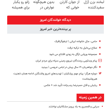
لبخند بزن (ژل
از جوان کارتن
بدون هیچگونه
زانو رو یکبار
سفیدکننده
خوابی که
عوارض در
برای همیشه
دندان40%تخفیف)
میلیاردر شد.
منزل
درمان کن!
آموزش رایگان
(◂پرسش‌نامه)
◗پرسش‌نامه◖
دیدگاه خوانندگان امروز
پر بیننده‌ترین خبر امروز
حامی، مثل خانواده ایرانی | اینفوگرافیک
صلاح بی‌دلیل به ترکیه نرفت
مجموعه ورزشی ازگل به زودی افتتاح می شود
پیام ویدئویی رزمندگان نیروی زمینی سپاه برای مردم ایران
نگار جواهریان ۱۹ سال پیش در لباس عروسی | ببینید
دوباره هرگز؛ پیام مهم پزشکیان | تهدیدهای امروز واشنگتن ادامه همان ذهنیت
هیروشیماست
ربایش و قتل حمیدرضا رجب‌زاده تأیید شد + عکس
در همین زمینه
سرایی و قمصری به یاد پرویز مشکاتیان نواختند