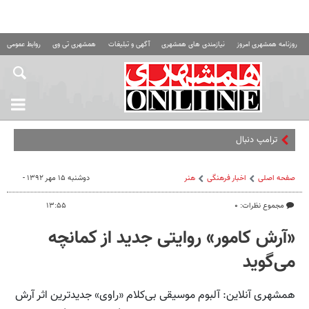
روزنامه همشهری امروز
نیازمندی های همشهری
آگهی و تبلیغات
همشهری تی وی
روابط عمومی ه
ترامپ دنبال فرار از جن
صفحه اصلی
اخبار فرهنگی
هنر
دوشنبه ۱۵ مهر ۱۳۹۲ -
مجموع نظرات: ۰
۱۳:۵۵
«آرش کامور» روایتی جدید از کمانچه
می‌گوید
همشهری آنلاین: آلبوم موسیقی بی‌کلام «راوی» جدیدترین اثر آرش