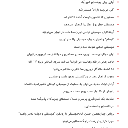
آوازی برای بچه‌های شین‌آباد
˝کی می‌رسد باران˝ منتشر شد
سمفونی ۱۶ شاهین فرهت آماده انتشار شد
موسیقی خطر زوال عقل را کاهش می‌دهد
آیینه‌داران موسیقی نواحی ایران سه شب در تهران می‌نوازند
"اوهام" و اجرای دوباره موسیقی راک در تهران
موسیقی ایرانی هویت مردم است
نوای دوتار نورمحمد درپور، حسن سمندری و ذوالفقار عسکری‌پور در تهران
حامد زمانی در نقد وهابیت می‌خواند/ ساخت سرود خیابانی ویژه ۱۳ آبان
۱۸ قطعه ماندگار از پرویز مشکاتیان منتشر می‌شود
دعوت از اهالی هنر برای کنسرتی بدون بلیت و صندلی
آیا در دولت جدید می‌توان به حمایت از موسیقی کوبه‌ای کشور امید داشت؟
با بیش از ۴۰ نوازنده به روی صحنه می‌روم
حکایت یک کناره‌گیری پر سر و صدا / استعفای پیرنیاکان پذیرفته نشد
عیدانه‌های جامعه هنری
برپایی چهاردهمین جشن خانه‌موسیقی با رویکرد "موسیقی و دولت تدبیر وامید"
مجید کیانی در راست‌ پنجگاه سنتور می‌نوازد