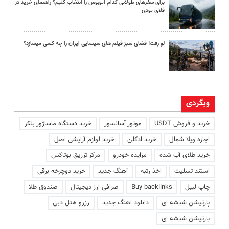
برای سفرهای طولانی کدام اتوبوس را انتخاب کنیم؟ راهنمای خرید در
فلای تودی
لو رفت! فضای سبز فیلم های سینمایی ایران را چه کسی میسازد؟
وبگردی
خرید و فروش USDT
موتور آسانسور
خرید دستگاه ماساژور بلکر
اجاره ویلا شمال
خرید ادکلن
خرید لوازم آرایشی اصل
خرید طلای آب شده
مزایده خودرو
مرکز تزریق بوتاکس
استند تسلیت
اخذ رتبه
آهنگ جدید
خرید دوچرخه برقی
چاپ لیبل
Buy backlinks
صرافی ارز دیجیتال
صندوق طلا
پارتیشن شیشه ای
دانلود اهنگ جدید
رزرو هتل دبی
پارتیشن شیشه ای