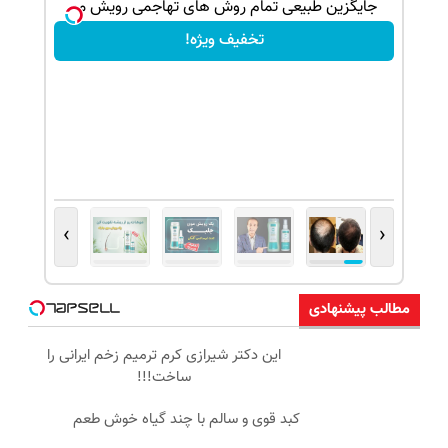
بک!
جایگزین طبیعی تمام روش های تهاجمی رویش مو
تخفیف ویژه!
›
‹
مطالب پیشنهادی
این دکتر شیرازی کرم ترمیم زخم ایرانی را
ساخت!!!
کبد قوی و سالم با چند گیاه خوش طعم