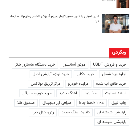
امین امینی با اندرز مسیر تازه‌ای برای آموزش شخصی‌سازی‌شده ایجاد
کرد
وبگردی
خرید و فروش USDT
موتور آسانسور
خرید دستگاه ماساژور بلکر
اجاره ویلا شمال
خرید ادکلن
خرید لوازم آرایشی اصل
خرید طلای آب شده
مزایده خودرو
مرکز تزریق بوتاکس
استند تسلیت
اخذ رتبه
آهنگ جدید
خرید دوچرخه برقی
چاپ لیبل
Buy backlinks
صرافی ارز دیجیتال
صندوق طلا
پارتیشن شیشه ای
دانلود اهنگ جدید
رزرو هتل دبی
پارتیشن شیشه ای