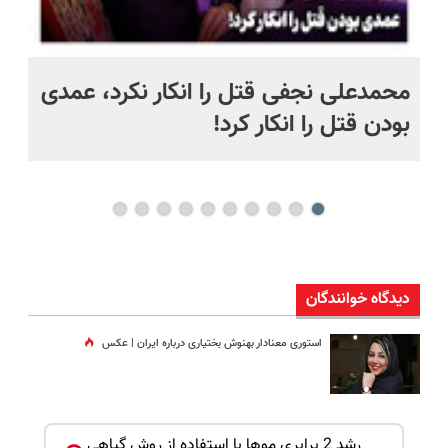
 به خاک
محمدعلی نجفی قتل را انکار نکرد، عمدی
عل
بودن قتل را انکار کرد!
آز
دیدگاه خوانندگان
استوری معنادار بهنوش بختیاری درباره ایران | عکس
رشد 2 برابری موها با استفاده از روش گیاهی
این پک