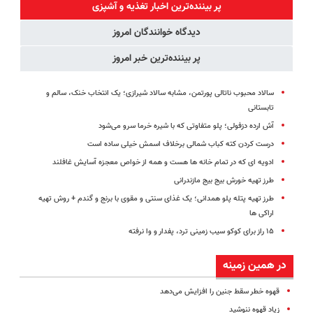
کننده خانگی
شیائومی با
پرداخت درب
آموزش رایگان
پر بیننده‌ترین اخبار تغذیه و آشپزی
تخفیف ویژه🔥
منزل)
دیدگاه خوانندگان امروز
پر بیننده‌ترین خبر امروز
سالاد محبوب ناتالی پورتمن، مشابه سالاد شیرازی؛ یک انتخاب خنک، سالم و
تابستانی
آش ارده دزفولی؛ پلو متفاوتی که با شیره خرما سرو می‌شود
درست کردن کته کباب شمالی برخلاف اسمش خیلی ساده است
ادویه ای که در تمام خانه ها هست و همه از خواص معجزه آسایش غافلند
طرز تهیه خورش بیج بیج مازندرانی
طرز تهیه پتله پلو همدانی؛ یک غذای سنتی و مقوی با برنج و گندم + روش تهیه
اراکی ها
۱۵ راز برای کوکو سیب زمینی ترد، پفدار و وا نرفته
در همین زمینه
قهوه خطر سقط جنین را افزایش می‌دهد
زیاد قهوه ننوشید