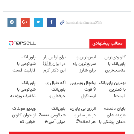
مطالب پیشنهادی
کاربردی‌ترین
ایمن‌ترین و
برای اولین بار
پاوربانک
پاوربانک با
سریع‌ترین راه
در ایران🇮🇷
شیائومی با
مناسب‌ترین
برای شارژ
این دکتر کرم
قابلیت فست
قیمت❗
گوشی😍👌🏻
ترمیم کننده 23
شارژ در زمان
بهترین پاوربانک
یخچال ویترینی
اگه دنبال ی
پاوربانک
روزه ساخت!
های بی برقی⚡
با کمترین
9 فوت
پاوربانک
شیائومی با
قیمت❗
ایستکول
حرفه‌ای و
تخفیف ویژه به
(جدید)
قیمت مناسبی
مدت محدود🔥
پایان دغدغه
انرژی بی پایان،
پاوربانک
ویدیو هولناک
تخفیف رو از
هزینه های
در هر سفر و
شیائومی 2۰۰۰۰
از جوان کارتن
دست نده👌🏻
دندان پزشکی با
هر لحظه😍
میلی آمپر🔥
خوابی که
پک سفید
پاوربانک
(تخفیف +
میلیاردر شد.