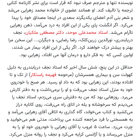
نویسنده تنها و مترجم صرف نبود که قرار است برای نشر کارنامه کتابی
ترجمه یا تالیف کند. او همانند عضوی از خانواده محمد زهرایی می‌شد
و شعر بنی آدم اعضای یکدیگرند سعدی در اینجا مصداق خود را پیدا
می‌کرد. اگر انگشت پای یکی از این افراد به درد می‌آمد، ذهن زهرایی
ناآرام می‌شد.
استاد محمدعلی موحد
،
دکتر مصطفی ملکیان
، نجف
دریابندری، نورالدین زرین‌کلک، رضا رضایی، و دیگران... این سخن مرا
بهتر و بیشتر درک خواهند کرد. اگر یکی از این افراد بیمار می شدند،
اولین کسی که به فکر دارو و درمان آنها می افتاد، زهرایی بود.
حداقل در این پنج، شش سال اخیر که استاد نجف دریابندری به دلیل
کهولت سن و بیماری همسرشان (مرحومه
فهیمه راستکار
) از تک و تا
افتاده بودند، این زهرایی بود که به داد او رسید. هر صبح با خودروی
خود به منزل استاد نجف می‌رفت و او را برمی‌داشت و به دفتر کارش
می‌برد. روزهایی بود که من به دفترش سری می‌زدم، استاد نجف را
می‌دیدم که سرخوشانه و یله در اتاق راه می‌رفت، روی کاناپه دراز
می‌کشید و کتاب می‌خواند، گاه گداری به اتاقی آقای زهرایی می‌آمد و
به همسخنی با فرد مراجعه کننده می پرداخت، مدتی هم می‌خوابید و
چرت می‌زد. ساعت ۵ غروب یا آقای زهرایی با خودروی خود او را به
منزل می‌رساند و یا آژانسی کرایه می‌کرد و نجف را روانه منزل می‌کرد.