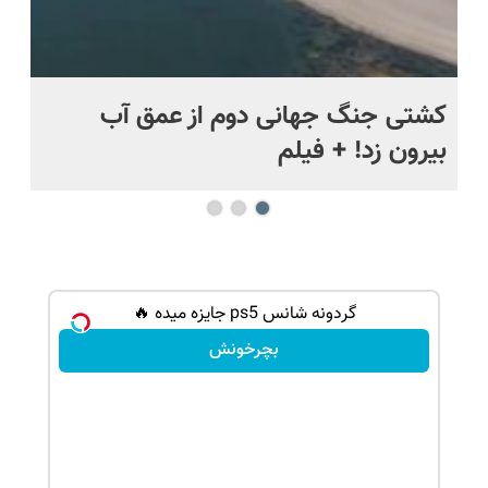
.
کشتی‌ جنگ جهانی دوم از عمق آب
اف
بیرون زد! + فیلم
ما
گردونه شانس ps5 جایزه میده 🔥
بچرخونش