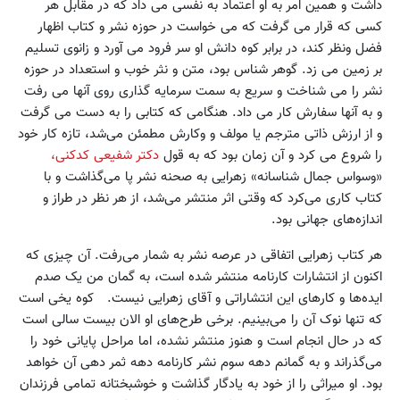
داشت و همین امر به او اعتماد به نفسی می داد که در مقابل هر
کسی که قرار می گرفت که می خواست در حوزه نشر و کتاب اظهار
فضل ونظر کند، در برابر کوه دانش او سر فرود می آورد و زانوی تسلیم
بر زمین می زد. گوهر شناس بود، متن و نثر خوب و استعداد در حوزه
نشر را می شناخت و سریع به سمت سرمایه گذاری روی آنها می رفت
و به آنها سفارش کار می داد. هنگامی که کتابی را به دست می گرفت
و از ارزش ذاتی مترجم یا مولف و وکارش مطمئن می‌شد، تازه کار خود
را شروع می کرد و آن زمان بود که به قول
دکتر شفیعی کدکنی،
«وسواس جمال شناسانه» زهرایی به صحنه نشر پا می‌گذاشت و با
کتاب کاری می‌کرد که وقتی اثر منتشر می‌شد، از هر نظر در طراز و
اندازه‌های جهانی بود.
هر کتاب زهرایی اتفاقی در عرصه نشر به شمار می‌رفت. آن چیزی که
اکنون از انتشارات کارنامه منتشر شده است، به گمان من یک صدم
ایده‌ها و کارهای این انتشاراتی و آقای زهرایی نیست. کوه یخی است
که تنها نوک آن را می‌بینیم. برخی طرح‌های او الان بیست سالی است
که در حال انجام است و هنوز منتشر نشده، اما مراحل پایانی خود را
می‌گذراند و به گمانم دهه سوم نشر کارنامه دهه ثمر دهی آن خواهد
بود. او میراثی را از خود به یادگار گذاشت و خوشبختانه تمامی فرزندان