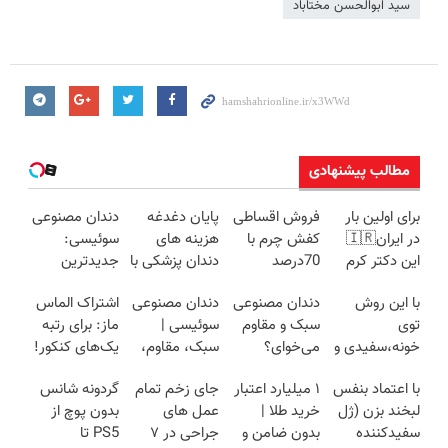
سید ابوالحسن مختاباد
مطالب پیشنهادی
برای اولین بار
فروش اقساطی
پایان دغدغه
دندان مصنوعی
در ایران🇮🇷
کفش چرم با
هزینه های
سوئیسی:
این دکتر کرم
70درصد
دندان پزشکی با
جدیدترین
ترمیم کننده 23
تخفیف
پک سفید
فناوری اروپا،
با این روش
دندان مصنوعی
دندان مصنوعی
اشتراک الماس
روزه ساخت!
کننده خانگی
سبک و مقاوم |
توی
سبک و مقاوم
سوئیسی |
ماز: برای رتبه
پرداخت قسطی
خونه،سفیدی و
می‌خوای؟
سبک، مقاوم،
یک‌های کنکور!
زیبایی دندوناتو
پرداخت
طبیعی! ویزیت
با اعتماد بنفس
۱ میلیارد اعتبار
جای زخم تمام
گردونه شانس
برگردون
اقساطی هم
رایگان+پرداخت
لبخند بزن (ژل
خرید طلا |
عمل های
بدون پوچ از
(40%off)
داریم!😍 | 📍
اقساطی😍
سفیدکننده
بدون ضامن و
جراحی در ۷
PS5 تا
تهران