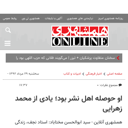
روزنامه همشهری امروز
نیازمندی های همشهری
آگهی و تبلیغات
همشهری تی وی
روابط عمومی ه
سخنان متفاوت پزشکیان + تیزر | می‌گویند فلانی که حزب اللهی بود را
برداشته ای... | امشب ببینید
صفحه اصلی
اخبار فرهنگی
ادبیات و کتاب
سه‌شنبه ۲۹ مرداد ۱۳۹۲ -
مجموع نظرات: ۰
۱۷:۳۷
او حوصله اهل نشر بود؛ یادی از محمد
زهرایی
همشهری آنلاین - سید ابوالحسن مختاباد: استاد نجف، زندگی