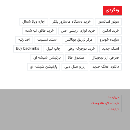
وبگردی
موتور آسانسور
خرید دستگاه ماساژور بلکر
اجاره ویلا شمال
خرید ادکلن
خرید لوازم آرایشی اصل
خرید طلای آب شده
مزایده خودرو
مرکز تزریق بوتاکس
استند تسلیت
اخذ رتبه
آهنگ جدید
خرید دوچرخه برقی
چاپ لیبل
Buy backlinks
صرافی ارز دیجیتال
صندوق طلا
پارتیشن شیشه ای
دانلود اهنگ جدید
رزرو هتل دبی
پارتیشن شیشه ای
درباره ما
قیمت دلار، طلا و سکه
تبلیغات