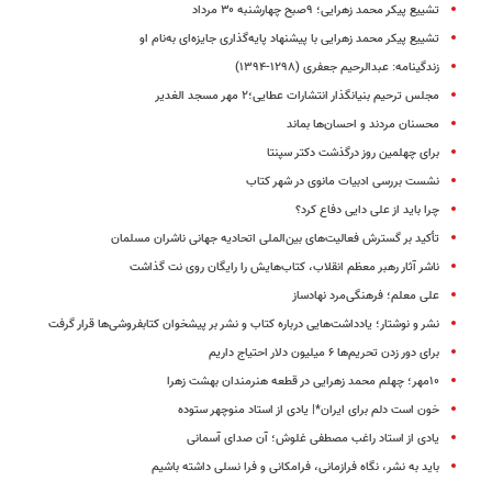
تشییع پیکر محمد زهرایی؛ ۹صبح چهارشنبه ۳۰ مرداد
تشییع پیکر محمد زهرایی با پیشنهاد پایه‌گذاری جایزه‌ای به‌نام او
زندگینامه: عبدالرحیم جعفری (۱۲۹۸-۱۳۹۴)
مجلس ترحیم بنیانگذار انتشارات عطایی؛۲ مهر مسجد الغدیر
محسنان مردند و احسان‌ها بماند
برای چهلمین روز درگذشت دکتر سپنتا
نشست بررسی ادبیات مانوی در شهر کتاب
چرا باید از علی دایی دفاع کرد؟
تأکید بر گسترش فعالیت‌های بین‌الملی اتحادیه جهانی ناشران مسلمان
ناشر آثار رهبر معظم انقلاب، کتاب‌هایش را رایگان روی نت گذاشت
علی معلم؛ فرهنگی‌مرد نهادساز
نشر و نوشتار؛ یادداشت‌هایی درباره کتاب و نشر بر پیشخوان کتابفروشی‌ها قرار گرفت
برای دور زدن تحریم‌ها ۶ میلیون دلار احتیاج داریم
۱۰مهر؛ چهلم محمد زهرایی در قطعه هنرمندان بهشت زهرا
خون است دلم برای ایران*| یادی از استاد منوچهر ستوده
یادی از استاد راغب مصطفی غلوش؛ آن صدای آسمانی
باید به نشر، نگاه فرازمانی، فرامکانی و فرا نسلی داشته باشیم