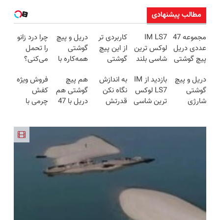
مطالب پیشنهادی
مجموعه 47
IM LS7
کاربردی تر
دریل و پیچ
چرا درد زانو
عددی دریل
لوکس ترین
از این پیچ
گوشتی
را تحمل
پیچ گوشتی
شاسی بلند
گوشتی
همه‌کاره با
می‌کنی؟
شارژی
برقی ایران
نداریم! 47
گیربکس
خیلی ساده
دریل و پیچ
بازدید از IM
به اندازش
هم پیچ
فروش ویژه
(تخفیف به
تیکه
هوشمند ⚙️
درمنزل
گوشتی
LS7 لوکس
نگاه نکن
گوشتی هم
کفش
مدت
کاربردی با
(نصف
درمانش کن
شارژی
ترین شاسی
قدرتش
دریل با 47
چرمی با
محدود)
ضمانت
قیمت بازار
فوق‌قدرت با
بلند برقی
درحد هالکه
تیکه
مناسب‌ترین
بازگشت
🔥)
کنترل
ایران در
😉 (پرداخت
کاربردی! تا
قیمت+پرداخت
سرعت ⚡
باشگاه
درب
تخفیف داره
اقساطی
(همراه با
انقلاب
منزل+گارانتی
بخرش!🔥
متعلقات)
تعویض)