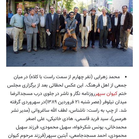
محمد زهرایی (نفر چهارم از سمت راست با کلاه) در میان
جمعی از اهل فرهنگ. این عکس لحظاتی بعد از برگزاری مجلس
ختم
کیوان سپهر
روزنامه نگار و ناشر در جلوی درب مسجدالرضا
میدان نیلوفر (عصر شنبه ۲۱ فروردین ۱۳۸۹)در سهروردی گرفته
شد. از چپ به راست: ناشناس، لطف الله ساغروانی (مدیر نشر
هرمس)، سید فرید قاسمی، هادی خانیکی، علی اصغر
محمدخانی، یونس شکرخواه، سهیل محمودی، فرزند سهیل
محمودی، احمد مسجدجامعی، آبتین سپهر(فرزند مرحوم کیوان