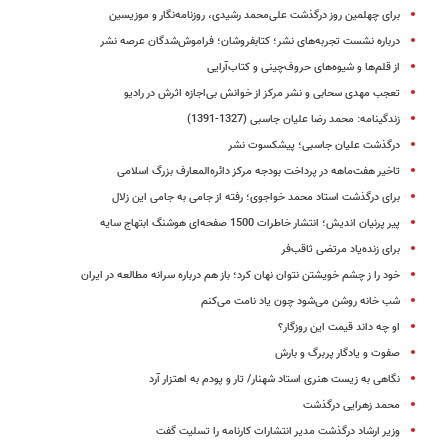
برای چهلمین روز درگذشت علی‌محمد رشیدی، روزنامه‌نگار و موزیسین
درباره نشست تجربه‌های نشر؛ کتابفروشان؛ فراموش‌شدگان عرصه نشر
از قلم‌ها و شیوه‌های حروف‌چینی و کتاب‌آرایی
تعجب مهدی سحابی و نشر مرکز از خوانش بی­‌اجازه اثرش در رادیو
زندگینامه: محمد رضا علیان جاسبی (1327-1391)
درگذشت علیان جاسبی؛ پیشکسوت نشر
تاخیر هفت‌ماهه در پرداخت بودجه مرکز دائر‌ه‌المعارف بزرگ اسلامی
برای درگذشت استاد محمد خواجوی؛ رفته از جامی به جامی این زلال
پیر پرنیان اندیش؛ انتشار خاطرات 1500 صفحه‌ای هوشنگ ابتهاج سایه
برای زنده‌یاد مرتضی ثاقب‌فر
خود را ز چشم خویشتن نتوان نهان کرد؛ باز هم درباره سرانه مطالعه در ایران
شب خانه روشن می‌شود چون یاد نامت می‌کنم
او چه داند قیمت این روزگار؟
صفوت و یادگار پربرگ و بارش
نگاهی به زیست هنری استاد شهنار/ تار و پودم به اهتزار آرد
محمد زهرایی درگذشت
وزیر ارشاد درگذشت مدیر انتشارات کارنامه را تسلیت گفت