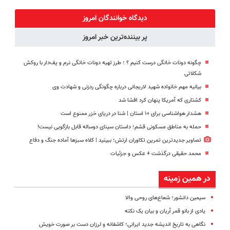
دندان40%تخفیف)
چک
روز درمان شد!
آیفون17 و بیت
(فوری مشاوره
کوین 🔥
دیدگاه خوانندگان امروز
بگیرید)
پر بیننده‌ترین خبر امروز
چگونه دونات خانگی درست کنیم ؟ ؛ طرز تهیه دونات خانگی نرم و پف‌دار با روکش
شکلاتی
بیانیه مهم خانواده شهید لاریجانی درباره چگونگی ردزنی و شهادت وی
کشتاری که آمریکا پنهان کرد افشا شد
هشدار هواشناسی برای ۱۰ استان | شنا در دریای خزر ممنوع است
حمله به مناطق مسکونی قشم؛ داستان سینای دوساله قابل بازگویی نیست!
تصاویر جدیدترین تمرین تکاوران ارتش؛ ببینید | کلاه سبزها آماده جنگ و دفاع
محمد حقیقی درگذشت + عکس و جزئیات
در همین زمینه
سیمین دانشور؛ شعاع‌های روحی والا
یادی از بانو قمر آریان و بیان یک نکته
نگاهی به تاریخ اندیشه جدید ایرانی؛ کاشفانه و لرزان دست بر صورت خویش