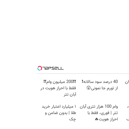
بان
40 درصد سود سالانه❗
❗❗200 میلیون وام❗❗
از تورم جا نمونی😲
فقط با احراز هویت در
آبان تتر
،
وام 100 هزار تتری آبان
۱ میلیارد اعتبار خرید
تتر | فوری، فقط با
طلا | بدون ضامن و
ف
احراز هویت🔥
چک