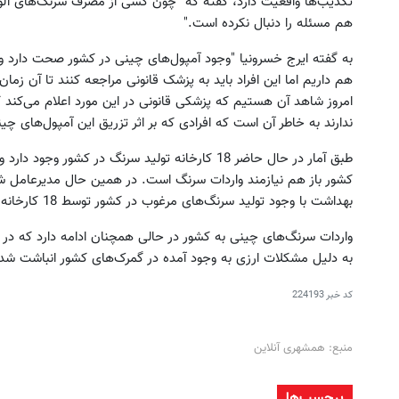
تکذیب‌ها واقعیت دارد، گفته که "چون کسی از مصرف سرنگ‌های آلوده 
هم مسئله را دنبال نکرده است."
به گفته ایرج خسرونیا "وجود آمپول‌های چینی در کشور صحت دارد و مو
هم داریم اما این افراد باید به پزشک‌ قانونی مراجعه کنند تا آن زمان
امروز شاهد آن هستیم که پزشکی‌ قانونی در این مورد اعلام می‌کند ک
ندارند به خاطر آن است که افرادی که بر اثر تزریق این آمپول‌های چی
طبق آمار در حال حاضر 18 کارخانه تولید سرنگ در کشو
کشور باز هم نیازمند واردات سرنگ است. در همین حال مدیرعامل ش
بهداشت با وجود تولید سرنگ‌های مرغوب در کشور توسط 18 کارخانه، مجوز واردات این کالا را بی‌رویه صادر می‌کند."
واردات سرنگ‌های چینی به کشور در حالی همچنان ادامه دارد که در ح
به دلیل مشکلات ارزی به وجود آمده در گمرک‌های کشور انباشت شده
کد خبر
224193
منبع: همشهری آنلاین
برچسب‌ها