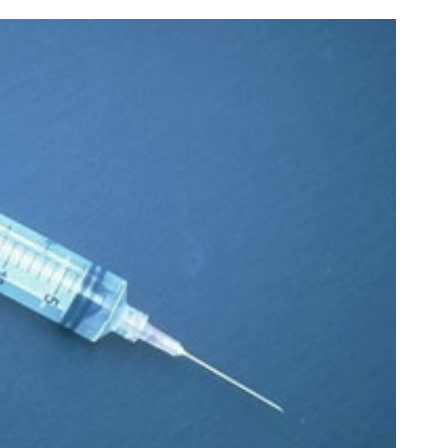
ین کوییک گذاشتی برای فروش ؟ اینجا
جای این پک تقویت موی جلبک 
سریع و راحت بفروش
خالیه!45%تخفیف
درخواست فروش
خرید محصول