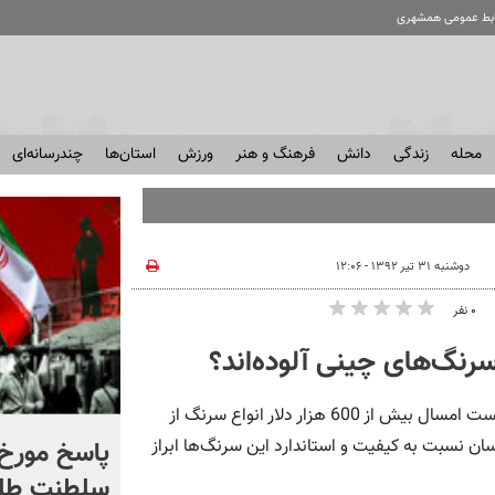
ابط عمومی همشهری
محله
زندگی
دانش
فرهنگ و هنر
ورزش
استان‌ها
چندرسانه‌ای
دوشنبه ۳۱ تیر ۱۳۹۲ - ۱۲:۰۶
۰ نفر
سرنگ‌های چینی آلوده‌اند؟
همشهری آنلاین: آمار گمرک ایران نشان می‌دهد که در سه ماه نخست امسال بیش از 600 هزار دلار انواع سرنگ از
شادمهر عقیلی قطعه «گل
پاسخ مورخ 
ن نسبت به کیفیت و استاندارد این سرنگ‌ها ابراز
یاس» را بازخوانی کرد | ببینید
سلطنت طل