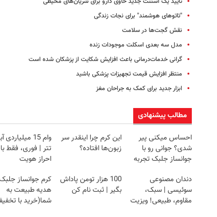
تایید یک استنت جدید حاوی دارو برای شریان‌های محیطی
"تاتوهای هوشمند" برای نجات زندگی
نقش گجت‌ها در سلامت
مدل سه بعدی اسکلت موجودات زنده
گرانی خدمات‌درمانی باعث افزایش شکایت از پزشکان شده است
منتظر افزایش قیمت تجهیزات پزشکی باشید
ابزار جدید برای کمک به جراحان مغز
مطالب پیشنهادی
احساس میکنی پیر
این کرم چرا اینقدر سر
وام 15 میلیاردی آ
شدی؟ جوانی رو با
زبون‌ها افتاده؟
تتر | فوری، فقط با
جوانساز جلبک تجربه
احراز هویت
کن
دندان مصنوعی
100 هزار تومن پاداش
کرم جوانساز جلبک
سوئیسی | سبک،
بگیر | ثبت نام کن
هدیه طبیعت به
مقاوم، طبیعی! ویزیت
شما(خرید با تخفی
رایگان+پرداخت
ویژه)