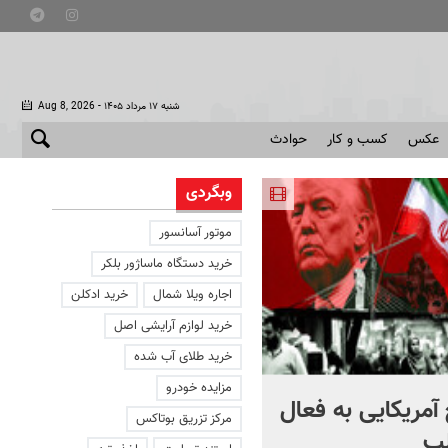
- شنبه ۱۷ مرداد ۱۴۰۵
Aug 8, 2026
عکس
کسب و کار
حوادث
وبگردی
موتور آسانسور
خرید دستگاه ماساژور بلکر
اجاره ویلا شمال
خرید ادکلن
خرید لوازم آرایشی اصل
خرید طلای آب شده
مزایده خودرو
آمریکایی به فعال
با دوچرخه به مترو بروید
مرکز تزریق بوتاکس
ب