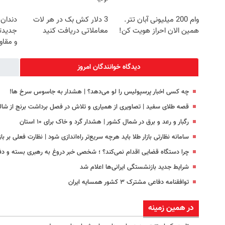
وام 200 میلیونی آبان تتر.
3 دلار کش بک در هر لات
دندان
همین الان احراز هویت کن!
معاملاتی دریافت کنید
جدیدتر
و مقا
دیدگاه خوانندگان امروز
چه کسی اخبار پرسپولیس را لو می‌دهد؟ | هشدار به جاسوس سرخ ها!
قصه طلای سفید | تصاویری از همیاری و تلاش در فصل برداشت برنج از شال
رگبار و رعد و برق در شمال کشور | هشدار گرد و خاک برای ۱۰ استان
سامانه نظارتی بازار طلا باید هرچه سریع‌تر راه‌اندازی شود | نظارت فعلی بر ب
چرا دستگاه قضایی اقدام نمی‌کند؟ ؛ شخصی خبر دروغ به رهبری بسته و دفتر 
شرایط جدید بازنشستگی ایرانی‌ها اعلام شد
توافقنامه دفاعی مشترک ۳ کشور همسایه ایران
در همین زمینه