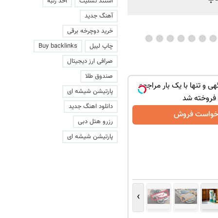
استند تسلیت
اخذ رتبه
آهنگ جدید
خرید دوچرخه برقی
چاپ لیبل
Buy backlinks
صرافی ارز دیجیتال
صندوق طلا
هی و تنها با یک بار مراجعه
پارتیشن شیشه ای
فروخته شد
دانلود اهنگ جدید
خواست فروش
رزرو هتل دبی
پارتیشن شیشه ای
›