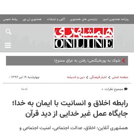
روزنامه همشهری امروز
نیازمندی های همشهری
آگهی و تبلیغات
همشهری تی وی
روابط عمومی ه
شوک به پورعلیگنجی؛ رفتن به عراق ممنوع!
صفحه اصلی
اخبار فرهنگی
دین و اندیشه
چهارشنبه ۱۹ تیر ۱۳۹۲ -
مجموع نظرات: ۰
۱۰:۰۱
رابطه اخلاق و انسانیت با ایمان به خدا؛
جایگاه عمل غیر خدایی از دید قرآن
همشهری آنلاین: اخلاق، عدالت اجتماعی، امنیت اجتماعی و