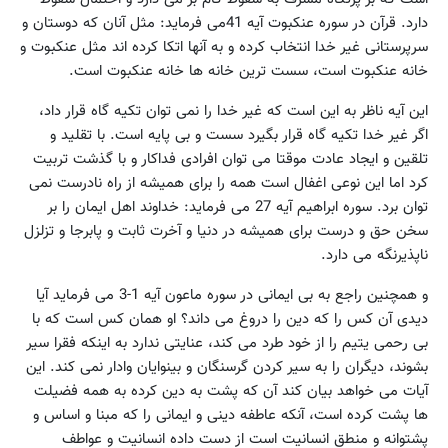
دارد. قرآن در سوره عنکبوت آیه 41می فرماید: مثل آنان که دوستان و
سرپرستانی غیر خدا انتخاب کرده و به آنها اتکا کرده اند مثل عنکبوت و
خانه عنکبوت است، سست ترین خانه ها خانه عنکبوت است.
این آیه ناظر به این است که غیر خدا را نمی توان تکیه گاه قرار داد،
اگر غیر خدا تکیه گاه قرار بگیرد سست و بی پایه است. با تقلید و
تلقین و ایجاد عادت موقتا می توان افرادی فداکار و با گذشت تربیت
کرد اما این نوعی اغفال است همه را برای همیشه از راه نادرست نمی
توان برد. سوره ابراهیم آیه 27 می فرماید: خداوند اهل ایمان را بر
سخن حق و درست برای همیشه در دنیا و آخرت ثابت و پابرجا و تزلزل
ناپذیرنگه می دارد.
و همچنین راجع به بی ایمانی در سوره ماعون آیه 1-3 می فرماید آیا
دیدی آن کس را که دین را دروغ می داند؟ او همان کس است که با
بی رحمی یتیم را از خود طرد می کند، عنایتی ندارد به اینکه فقرا سیر
بشوند، دیگران را به سیر کردن گرسنگان و بینوایان وادار نمی کند. این
آیات می خواهد بیان کند آن که پشت به دین کرده به همه فضیلت
ها پشت کرده است، آنکه عاطفه دینی و ایمانی را که مبنا و اساس و
پشتوانه و منطق انسانیت است از دست داده انسانیت و عواطف