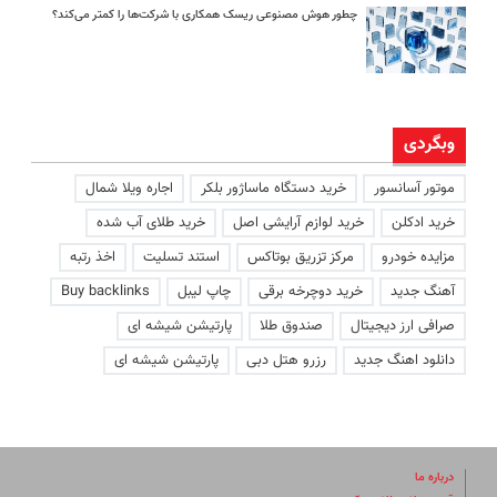
چطور هوش مصنوعی ریسک همکاری با شرکت‌ها را کمتر می‌کند؟
وبگردی
موتور آسانسور
خرید دستگاه ماساژور بلکر
اجاره ویلا شمال
خرید ادکلن
خرید لوازم آرایشی اصل
خرید طلای آب شده
مزایده خودرو
مرکز تزریق بوتاکس
استند تسلیت
اخذ رتبه
آهنگ جدید
خرید دوچرخه برقی
چاپ لیبل
Buy backlinks
صرافی ارز دیجیتال
صندوق طلا
پارتیشن شیشه ای
دانلود اهنگ جدید
رزرو هتل دبی
پارتیشن شیشه ای
درباره ما