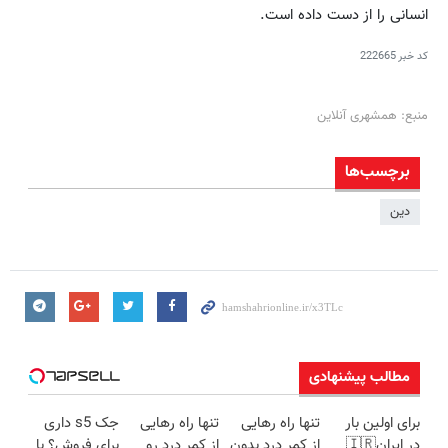
انسانی را از دست داده است.
کد خبر
222665
منبع: همشهری آنلاین
برچسب‌ها
دین
مطالب پیشنهادی
برای اولین بار
تنها راه رهایی
تنها راه رهایی
جک s5 داری
در ایران🇮🇷
از کمر درد بدون
از کمر درد رو
برای فروش؟ با