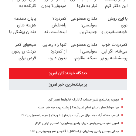
این دکتر کرم
نیاز به دارو!
میدونی؟ بدون
کارنامه به
ترمیم کننده 23
(◂پرسش‌نامه)
نیاز به دارو!
بهترین قیمت
با این روش
دندان مصنوعی
کمردرد؟
پایان دغدغه
روزه ساخت!
(◂پرسش‌نامه)
بفروش!
توی
سوئیسی:
راه‌حلش
هزینه های
خونه،سفیدی و
جدیدترین
اینجاست، نه
دندان پزشکی با
زیبایی دندوناتو
فناوری اروپا،
توی داروخونه
پک سفید
کمردردت خوب
دندان مصنوعی
تنها راه رهایی
میخوای کمر
برگردون
سبک و مقاوم |
کننده خانگی
می‌شه، اگر این
سوئیسی |
از کمردرد –
دردت رو بدون
(40%off)
پرداخت قسطی
پرسشنامه رو پر
سبک، مقاوم،
بدون دارو،
قرص برای
کنی!!
طبیعی! ویزیت
بدون جراحی!
همیشه خوب
رایگان+پرداخت
«فرم پر کن»
کنی؟
دیدگاه خوانندگان امروز
اقساطی😍
(◂پرسش‌نامه
پر بیننده‌ترین خبر امروز
رو پر کن)
فوری؛ زمانبندی‌ شارژ حساب کالابرگ خانوارها تغییر کرد
چرا موشک‌های ایران تمام نمی‌شود؟ | پشت پرده چه خبر است
ترامپ هفته آینده به عراق می آید، بزنیدش! + ویدئو | سپاه با سجیل بزند تا....
تغییر عقیده پرسپولیس درباره رامین رضاییان؛ تصمیم نهایی تارتار
جدایی رسمی رامین رضاییان از استقلال | قدوس هم پرسپولیسی نشد