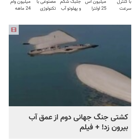
با کنترل
میلیون اس
جلبک شکم
مصنوعی با
میلیون وام
مدت
گوشی
(نصف
بدون دردسر
سرعت
25 اولترا
و پهلوتو آب
تکنولوژی
24 ماهه
محدود)
قیمت بازار
اتوماتیک 🎯
بخر😍
کن و مانکن
دیجیتال
ملت |
🔥)
(مجموعه
شو(تخفیف
سوئیسی
تکنوپی
47عددی +
تا امشب)
🇨🇭
تخفیف
ویژه)
ماه +
کشتی‌ جنگ جهانی دوم از عمق آب
اف
بیرون زد! + فیلم
ما