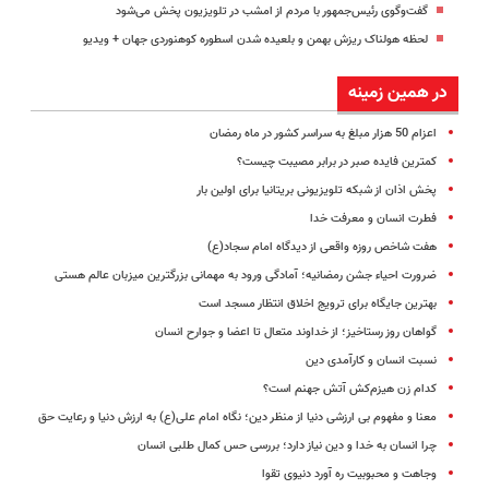
گفت‌وگوی رئیس‌جمهور با مردم از امشب در تلویزیون پخش می‌شود
لحظه هولناک ریزش بهمن و بلعیده شدن اسطوره کوهنوردی جهان + ویدیو
در همین زمینه
اعزام 50 هزار مبلغ به سراسر کشور در ماه رمضان
کمترین فایده صبر در برابر مصیبت چیست؟
پخش اذان از شبکه تلویزیونی بریتانیا برای اولین بار
فطرت انسان و معرفت خدا
هفت شاخص روزه واقعی از دیدگاه امام سجاد(ع)
ضرورت احیاء جشن رمضانیه؛ آمادگی ورود به مهمانی بزرگترین میزبان عالم هستی
بهترین جایگاه برای ترویج اخلاق انتظار مسجد است
گواهان روز رستاخیز؛ از خداوند متعال تا اعضا و جوارح انسان
نسبت انسان و کارآمدی دین
کدام زن هیزم‌کش آتش جهنم است؟
معنا و مفهوم بی ارزشی دنیا از منظر دین؛ نگاه امام علی(ع) به ارزش دنیا و رعایت حق
چرا انسان به خدا و دین نیاز دارد؛ بررسی حس کمال طلبی انسان
وجاهت و محبوبیت ره آورد دنیوی تقوا