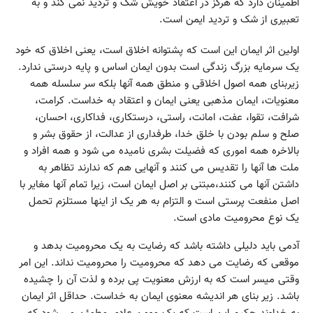
اطمینان دارد که هرگز در اعتقاد خویش شک و تردید نمی کند و به
تعبیری از شک و تردید ایمن است.
اولین اثر ایمان این است که پشتوانه اخلاق است، یعنی اخلاق که خود
یک سرمایه بزرگ زندگی است بدون ایمان اساس و پایه درستی ندارد.
زیربنای همه اصول اخلاقی و منطق همه آنها بلکه سر سلسله همه
معنویات، ایمان مذهبی یعنی ایمان و اعتقاد به خداست. کرامت،
شرافت، تقوا، عفت، امانت، راستی، درستکاری، فداکاری، احسان،
صلح و سلم بودن با خلق خدا، طرفداری از عدالت، از حقوق بشر و
بالاخره همه اموری که فضیلت بشری نامیده می شود و همه افراد و
ملت ها آنها را تقدیس می کنند و آنهایی هم که ندارند تظاهر به
داشتن آنها می کنند،مبتنی بر اصل ایمان است، زیرا تمام آنها مغایر با
اصل منفعت پرستی است و التزام به هر یک از اینها مستلزم تحمل
یک نوع محرومیت مادی است.
آدمی باید دلیلی داشته باشد که رضایت به یک محرومیت بدهد و
موقعی که رضایت می دهد که محرومیت را محرومیت نداند. این امر
وقتی میسر است که به ارزش معنویت پی برده و لذت آن را چشیده
باشد. زیر بنای هر اندیشه معنوی ایمان به خداست. حداقل اثر ایمان
به خداوند حکیم این است که یک مومن عادی مطمئن می شود که