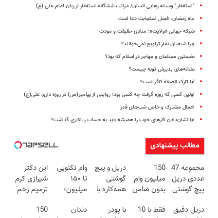
"استغفار" وسیله رهایی انسان/ مراتب ششگانه استغفار از زبان امام علی (ع)
ماه رمضان، فصل استجابت دعا است
شبکه جهانی «ولایت»؛ منادی حقیقت و مودت
چرا شیعیان نماز تراویح نمی‌خوانند؟
نخستین مسلمان و مهاجر در اسلام که بود؟
نشانه‌های پذیرش توبه چیست؟
آیا تارک الصلاة کافر است؟
اولین کسی که روزه گرفت چه کسی بود؛ روایتی از پیامبر(ص) در روزه داری علی(ع)
اعمال مشترک و خاص شب‌های قدر
آیا نشان‌دادن کارهای خوب را همیشه باید به حساب ریاکاری گذاشت؟
مطالب پیشنهادی
مجموعه 47
150
دریل و پیچ
وام تکنوپی
این دکتر
عددی دریل
میلیون وام
گوشتی
تا ۱۵۰
شیرازی کرم
پیچ گوشتی
بدون ضامن
همه‌کاره با
میلیون؛
ترمیم زخم
شارژی
با یک چک
گیربکس
بدون
ایرانی را
دریل دقیق
فقط با 10
با پودر
دندان
150
(تخفیف به
برای خرید
هوشمند ⚙️
ضامن،
ساخت!!!