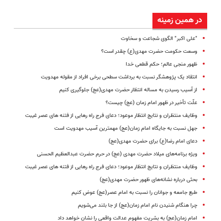
در همین زمینه
"علی اکبر" الگوی شجاعت و سخاوت
وسعت حکومت حضرت مهدی(ع) چقدر است؟
ظهور منجی عالم؛ حکم قطعی خدا
انتقاد یک پژوهشگر نسبت به برداشت سطحی برخی افراد از مقوله مهدویت
از آسیب رسیدن به مساله انتظار حضرت مهدی(عج) جلوگیری کنیم
علّت تأخیر در ظهور امام زمان (عج) چیست؟
وظایف منتظران و نتایج انتظار موعود؛ دعای فرج راه رهایی از فتنه های عصر غیبت
جهل نسبت به جایگاه امام زمان(عج) مهمترین آسیب مهدویت است
دعای امام رضا(ع) برای حضرت مهدی(عج)
ویژه برنامه‌های میلاد حضرت مهدی (عج) در حرم حضرت عبدالعظیم الحسنی
وظایف منتظران و نتایج انتظار موعود؛ دعای فرج راه رهایی از فتنه های عصر غیبت
بحثی درباره نشانه‌های ظهور حضرت مهدی(عج)
طبع جامعه و جوانان را نسبت به امام عصر(عج) عوض کنیم
چرا هنگام شنیدن نام امام زمان(عج) از جا بلند می‌شویم
امام زمان(عج) به بشریت مفهوم عدالت واقعی را نشان خواهد داد