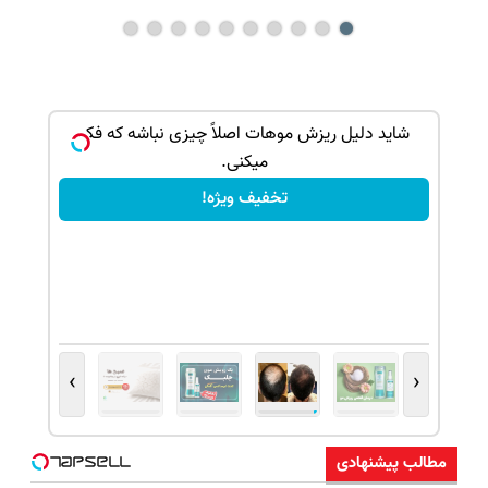
بک!
شاید دلیل ریزش موهات اصلاً چیزی نباشه که فکر
میکنی.
تخفیف ویژه!
›
‹
مطالب پیشنهادی