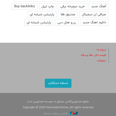
آهنگ جدید
خرید دوچرخه برقی
چاپ لیبل
Buy backlinks
صرافی ارز دیجیتال
صندوق طلا
پارتیشن شیشه ای
دانلود اهنگ جدید
رزرو هتل دبی
پارتیشن شیشه ای
درباره ما
قیمت دلار، طلا و سکه
تبلیغات
نسخه دسکتاپ
حقوق همشهری‌آنلاین متعلق به موسسه همشهری است
Copyright © 2020 HamshahriOnline, All rights reserved
طراحی و تولید: نستوه