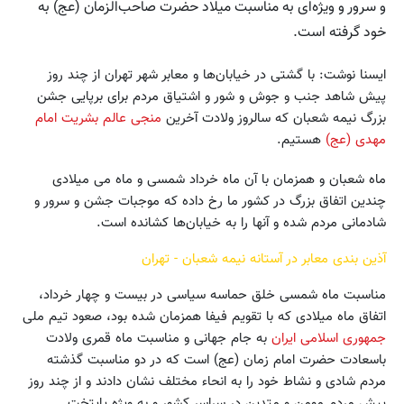
و سرور و ویژه‌ای به مناسبت میلاد حضرت صاحب‌الزمان (عج) به
خود گرفته است.
ایسنا نوشت: با گشتی در خیابان‌ها و معابر شهر تهران از چند روز
پیش شاهد جنب و جوش و شور و اشتیاق مردم برای برپایی جشن
بزرگ نیمه شعبان که سالروز ولادت آخرین
منجی عالم بشریت امام
مهدی (عج)
هستیم.
ماه شعبان و همزمان با آن ماه خرداد شمسی و ماه می میلادی
چندین اتفاق بزرگ در کشور ما رخ داده که موجبات جشن و سرور و
شادمانی مردم شده و آنها را به خیابان‌ها کشانده است.
آذین بندی معابر در آستانه نیمه شعبان - تهران
مناسبت ماه شمسی خلق حماسه سیاسی در بیست و چهار خرداد،
اتفاق ماه میلادی که با تقویم فیفا همزمان شده بود، صعود تیم ملی
جمهوری اسلامی ایران
به جام جهانی و مناسبت ماه قمری ولادت
باسعادت حضرت امام زمان (عج) است که در دو مناسبت گذشته
مردم شادی و نشاط خود را به انحاء مختلف نشان دادند و از چند روز
پیش مردم مومن و متدین در سراسر کشور و به ویژه پایتخت