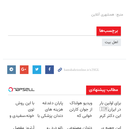
منبع: همشهری آنلاین
برچسب‌ها
اهل بیت
مطالب پیشنهادی
برای اولین بار
ویدیو هولناک
پایان دغدغه
با این روش
در ایران🇮🇷
از جوان کارتن
هزینه های
توی
این دکتر کرم
خوابی که
دندان پزشکی با
خونه،سفیدی و
ترمیم کننده 23
میلیاردر شد.
پک سفید
زیبایی دندوناتو
این جعبه ی
دندان مصنوعی
زانو درد رو
آرتروز مفصل
روزه ساخت!
آموزش رایگان
کننده خانگی
برگردون