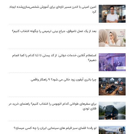
امین امینی با اندرز مسیر تازه‌ای برای آموزش شخصی‌سازی‌شده ایجاد
کرد
بعد از یک عمل ناموفق، جراح بینی ترمیمی را چگونه انتخاب کنیم؟
استعلام آنلاین خدمات دولتی: از کد پستی تا ثنا کدام را کجا انجام
دهیم؟
چرا باتری آیفون زود خالی می شود؟ ۹ راهکار واقعی
برای سفرهای طولانی کدام اتوبوس را انتخاب کنیم؟ راهنمای خرید در
فلای تودی
لو رفت! فضای سبز فیلم های سینمایی ایران را چه کسی میسازد؟