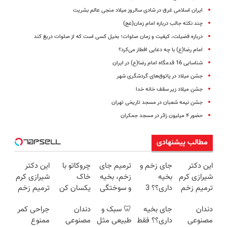
ایران اسلامی غرق در شادی سالروز میلاد منجی عالم بشریت
چند نکته جالب درباره امام زمان(عج)
درباره فضیلت، کیفیت و زمان صلوات؛ بخیل کسی است که از صلوات دریغ کند
امام رضا(ع) با چه دعایی افطار می‌کرد؟
شناسایی 16 قدمگاه امام رضا(ع) در ایران
جشن میلاد در پاتوق‌های گردشگری شهر
جشن میلاد زیر سقف خانه خدا
جشن نیمه شعبان در مسجد تاریخی تهران
حضور ۴ میلیون زائر در مسجد جمکران
مطالب پیشنهادی
این دکتر
جای زخم و
ترمیم جای
چروکاتو با
این دکتر
شیرازی کرم
بخیه
زخم، بخیه
خاک
شیرازی کرم
ترمیم زخم
داری؟؟ 3
و سوختگی
یکسان کن
ترمیم زخم
ایرانی را
هفته‌ای
فقط در 3
(روش
ایرانی را
دندان
جای بخیه
🦷 سبک و
دندان
جراحی کمر
ساخت!!!
محوش کن!
هفته!!😍
خانگی+آسان+به
ساخت!!!
مصنوعی
داری؟؟ فقط
طبیعی مثل
مصنوعی
ممنوع
صرفه)