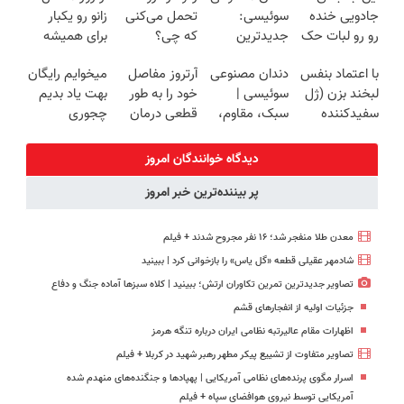
جادویی خنده
سوئیسی:
تحمل می‌کنی
زانو رو یکبار
(40%off)
رو رو لبات حک
جدیدترین
که چی؟
برای همیشه
میکنه
فناوری اروپا،
راه‌حلش
درمان کن!
با اعتماد بنفس
دندان مصنوعی
آرتروز مفاصل
میخوایم رایگان
خرید40%تخفیف
سبک و مقاوم |
همین‌جاست!
◗پرسش‌نامه◖
لبخند بزن (ژل
سوئیسی |
خود را به طور
بهت یاد بدیم
پرداخت قسطی
سفیدکننده
سبک، مقاوم،
قطعی درمان
چجوری
دندان40%تخفیف)
طبیعی! ویزیت
کنید!
پولدارشی! باور
رایگان+پرداخت
◗پرسش‌نامه◖
نداری امتحانش
دیدگاه خوانندگان امروز
اقساطی😍
مجانیه
پر بیننده‌ترین خبر امروز
معدن طلا منفجر شد؛ ۱۶ نفر مجروح شدند + فیلم
شادمهر عقیلی قطعه «گل یاس» را بازخوانی کرد | ببینید
تصاویر جدیدترین تمرین تکاوران ارتش؛ ببینید | کلاه سبزها آماده جنگ و دفاع
جزئیات اولیه از انفجارهای قشم
اظهارات مقام عالیرتبه نظامی ایران درباره تنگه هرمز
تصاویر متفاوت از تشییع پیکر مطهر رهبر شهید در کربلا + فیلم
اسرار مگوی پرنده‌های نظامی آمریکایی | پهپادها و جنگنده‌های منهدم شده
آمریکایی توسط نیروی هوافضای سپاه + فیلم