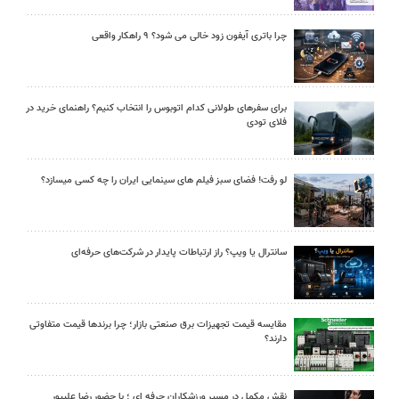
چرا باتری آیفون زود خالی می شود؟ ۹ راهکار واقعی
برای سفرهای طولانی کدام اتوبوس را انتخاب کنیم؟ راهنمای خرید در
فلای تودی
لو رفت! فضای سبز فیلم های سینمایی ایران را چه کسی میسازد؟
سانترال یا ویپ؟ راز ارتباطات پایدار در شرکت‌های حرفه‌ای
مقایسه قیمت تجهیزات برق صنعتی بازار؛ چرا برندها قیمت متفاوتی
دارند؟
نقش مکمل در مسیر ورزشکاران حرفه ای ؛ با حضور رضا علیپور