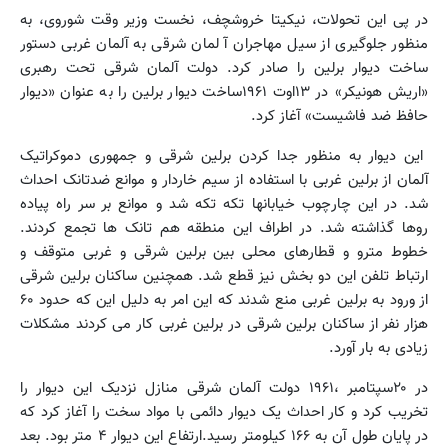
در پی این تحولات، نیکیتا خروشچف، نخست وزیر وقت شوروی، به
منظور جلوگیری از سیل مهاجران آ لمان شرقی به آلمان غربی دستور
ساخت دیوار برلین را صادر کرد. دولت آلمان شرقی تحت رهبری
«اریش هونیکر» در ۱۳اوت ۱۹۶۱ساخت دیوار برلین را به عنوان «دیوار
حافظ ضد فاشیست» آغاز کرد.
این دیوار به منظور جدا کردن برلین شرقی و جمهوری دموکراتیک
آلمان از برلین غربی با استفاده از سیم خاردار و موانع ضدتانک احداث
شد. در این چارچوب خیابانها تکه تکه شد و موانع بر سر راه پیاده
روها گذاشته شد. در اطراف این منطقه هم تانک ها تجمع کردند.
خطوط مترو و قطارهای محلی بین برلین شرقی و غربی متوقف و
ارتباط تلفن این دو بخش نیز قطع شد. همچنین ساکنان برلین شرقی
از ورود به برلین غربی منع شدند که این امر به دلیل این که حدود ۶۰
هزار نفر از ساکنان برلین شرقی در برلین غربی کار می کردند مشکلات
زیادی به بار آورد.
در ۲۰سپتامبر ،۱۹۶۱ دولت آلمان شرقی منازل نزدیک این دیوار را
تخریب کرد و کار احداث یک دیوار دائمی با مواد سخت را آغاز کرد که
در پایان طول آن به ۱۶۶ کیلومتر رسید.ارتفاع این دیوار ۴ متر بود. بعد