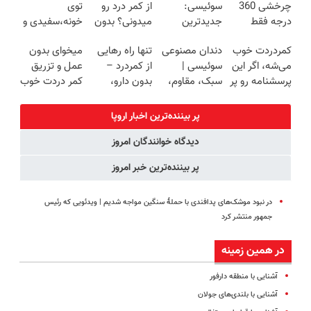
چرخشی 360
سوئیسی:
از کمر درد رو
توی
درجه فقط
جدیدترین
میدونی؟ بدون
خونه،سفیدی و
امروز حراج شد
فناوری اروپا،
نیاز به دارو!
زیبایی دندوناتو
کمردردت خوب
دندان مصنوعی
تنها راه رهایی
میخوای بدون
🔥 پرداخت
سبک و مقاوم |
(◂پرسش‌نامه)
برگردون
می‌شه، اگر این
سوئیسی |
از کمردرد –
عمل و تزریق
درب منزل
پرداخت قسطی
(40%off)
پرسشنامه رو پر
سبک، مقاوم،
بدون دارو،
کمر دردت خوب
کنی!!
طبیعی! ویزیت
بدون جراحی!
شه؟
رایگان+پرداخت
«فرم پر کن»
◂پرسش‌نامه رو
پر بیننده‌ترین اخبار اروپا
اقساطی😍
پرکن
دیدگاه خوانندگان امروز
پر بیننده‌ترین خبر امروز
در نبود موشک‌های پدافندی با حملهٔ سنگین مواجه شدیم | ویدئویی که رئیس
جمهور منتشر کرد
در همین زمینه
آشنایی با منطقه دارفور
آشنایی با بلندی‌های جولان