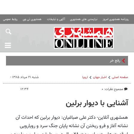
روزنامه همشهری امروز
نیازمندی های همشهری
آگهی و تبلیغات
همشهری تی وی
روابط عمومی ه
رفع خرابی کولر اتوب
صفحه اصلی
اخبار جهان
اروپا
شنبه ۲۱ مرداد ۱۳۸۵ -
مجموع نظرات: ۰
۱۲:۳۴
آشنایی با دیوار برلین
همشهری آنلاین- دکتر علی صباغیان: دیوار برلین که احداث آن
نشانه آغاز و فرو ریختن آن نشانه پایان جنگ سرد و رویارویی