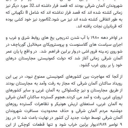
شهروندان آلمان شرقی بودند که قصد فرار داشته اند.32 مورد دیگر نیز
زمانی کشته شده اند که قصد فرار نداشته اند که شامل 8 نگهبانی که
به طور اتفاقی کشته شده اند نیز می شود.62مورد نیز خود کشی بوده
که قربانیان نجات یافته اند.
در اواخر دهه ۱۹۸۰ با آب شدن تدریجی یخ های روابط شرق و غرب و
اجرای سیاست های گلاسنوست و پروسترویکای میخائیل گورباچف در
شوروی زمینه فروپاشی دیوار برلین فراهم شد. در واقع پایان عمر
آلمان شرقی زمانی آغاز شد که دولت کمونیستی مجارستان درهای
خود را بر روی غرب گشود.
از آنجا که مهاجرت بین کشورهای کمونیستی ممنوع نبود، در پی این
رویداد ساکنان آلمان شرقی که مجاز به رفت وآمد به مجارستان بودند
از طریق مجارستان و نیز چکسلواکی به آلمان غربی و سایر کشورهای
اروپای غربی رفت و آمد می کردند.هجوم گسترده ساکنان آلمان شرقی
به آلمان غربی، استعفای اریش هونیکر و تظاهرات گسترده روزهای
دوشنبه مردم آلمان شرقی و حذف محدودیت مسافرت شهروندان
آلمان شرقی توسط دولت جدید آن کشور در نهایت باعث شد تا در روز
۹ نوامبر ۱۹۸۹دیوار برلین خراب شود و تنها قطعات کوچکی از این