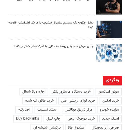
نواتل چگونه یک سیستم سانترال پیشرفته را در یک اپلیکیشن خلاصه
کرد؟
چطور هوش مصنوعی ریسک همکاری با شرکت‌ها را کمتر می‌کند؟
وبگردی
موتور آسانسور
خرید دستگاه ماساژور بلکر
اجاره ویلا شمال
خرید ادکلن
خرید لوازم آرایشی اصل
خرید طلای آب شده
مزایده خودرو
مرکز تزریق بوتاکس
استند تسلیت
اخذ رتبه
آهنگ جدید
خرید دوچرخه برقی
چاپ لیبل
Buy backlinks
صرافی ارز دیجیتال
صندوق طلا
پارتیشن شیشه ای