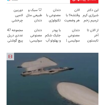
این دکتر
الان
دندان
🦷 سبک و
دوربین
شیرازی کرم
وقتشه‼️ با
مصنوعی با
طبیعی مثل
لامپی
ترمیم زخم
هر وضعیت
تکنولوژی
دندان
چرخشی
ایرانی را
بانک مو،
دیجیتال
خودت!
360 درجه
از الان تا
دندان
با پودر
دندان
مجموعه 47
ساخت!!!
موی طبیعی
سوئیسی
نصب آسان
فقط امروز
آخر
مصنوعی
جلبک شکم
مصنوعی
عددی دریل
بکار!
🇨🇭
و پرداخت
حراج شد🔥
تابستون
سوئیسی |
و پهلوتو آب
سوئیسی:
پیچ گوشتی
اقساطی 💳
پرداخت
حداقل
سبک،
کن و مانکن
جدیدترین
شارژی
📍 تهران
درب منزل
12کیلو
مقاوم،
شو(تخفیف
فناوری
(قیمت
چربی
طبیعی!
تا امشب)
اروپا، سبک
باورنکردنی!!)
میسوزونی!
ویزیت
و مقاوم |
رایگان+پرداخت
پرداخت
اقساطی😍
قسطی