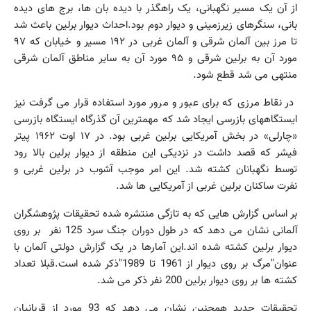
از آن یک مسیر نگهبانی، یک راهگذر با دیده بان ها، برج های دیده
بانی، سنگرهای زیرزمینی و دیوار دوم بود.احداث دیوار برلین باعث شد
تا مرز بین آلمان شرقی و آلمان غربی در ۱۹۲ مسیر و خیابان که ۹۷
مورد آن به برلین شرقی و ۹۵ مورد آن به سایر مناطق آلمان شرقی
منتهی می شد قطع شود.
در نقاط مرزی که برای عبور و مرور مورد استفاده قرار می گرفت نیز
ایستگاههای بازرسی ایجاد شد که مهمترین آن گذرگاه ایستگاه بازرسی
«چارلی» در بخش آمریکایی برلین غربی بود. در ۱۷ اوت ۱۹۶۲ پیتر
فیشر که قصد داشت در نزدیکی این منطقه از دیوار برلین بالا رود
توسط نگهبانان کشته شد. این امر موجب آشوب در برلین غربی و
نفرت ساکنان برلین غربی از آمریکایی ها شد.
بر اساس گزارش هایی که به تازگی منتشره شده تحقیقات پژوهشگران
آلمانی نشان می دهد که در طول دوران جنگ سرد 125 نفر بر روی
دیوار برلین کشته شده اند.این آمارها در یک گزارش دولتی آلمان با
عنوان"مرگ بر روی دیوار از 1961 تا 1989"ذکر شده است.قبلا تعداد
کشته ها بر روی دیوار برلین 200 نفر ذکر می شد.
تحقیقات جدید همچنین نشان می دهد که 93 مورد از قربانیان