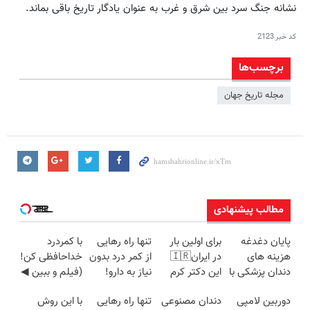
نشانه جنگ سرد بین شرق و غرب به عنوان یادگار تاریخ باقی بماند.
کد خبر
2123
برچسب‌ها
مجله تاریخ جهان‌
مطالب پیشنهادی
پایان دغدغه
برای اولین بار
تنها راه رهایی
با کمردرد
هزینه های
در ایران🇮🇷
از کمر درد بدون
خداحافظی کن!
دندان پزشکی با
این دکتر کرم
نیاز به دارو!
(فیلم و ببین ◀
پک سفید
ترمیم کننده 23
(◂پرسش‌نامه)
پرسش‌نامه رو
دوربین لامپی
دندان مصنوعی
تنها راه رهایی
با این روش
کننده خانگی
روزه ساخت!
پرکن)