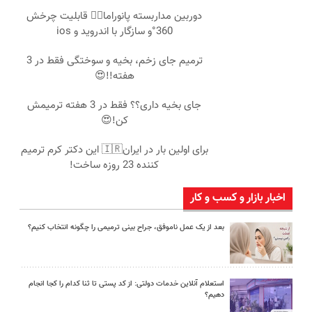
دوربین مداربسته پانوراما👈🏻 قابلیت چرخش
360°و سازگار با اندروید و ios
ترمیم جای زخم، بخیه و سوختگی فقط در 3
هفته!!😍
جای بخیه داری؟؟ فقط در 3 هفته ترمیمش
کن!😍
برای اولین بار در ایران🇮🇷 این دکتر کرم ترمیم
کننده 23 روزه ساخت!
اخبار بازار و کسب و کار
بعد از یک عمل ناموفق، جراح بینی ترمیمی را چگونه انتخاب کنیم؟
استعلام آنلاین خدمات دولتی: از کد پستی تا ثنا کدام را کجا انجام
دهیم؟