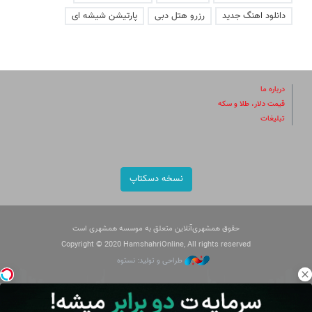
دانلود اهنگ جدید
رزرو هتل دبی
پارتیشن شیشه ای
درباره ما
قیمت دلار، طلا و سکه
تبلیغات
نسخه دسکتاپ
حقوق همشهری‌آنلاین متعلق به موسسه همشهری است
Copyright © 2020 HamshahriOnline, All rights reserved
طراحی و تولید: نستوه