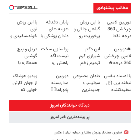
مطالب پیشنهادی
دوربین لامپی
با این روش
پایان دغدغه
با این روش
چرخشی 360
گیاهی چاقی و
هزینه های
توی
درجه فقط
پرخوریت رو
دندان پزشکی با
خونه،سفیدی و
امروز حراج شد
شکست بده
پک سفید
زیبایی دندوناتو
🔥دوربین
این دکتر
پولسازی سخت
دریل و پیچ
🔥 پرداخت
کننده خانگی
برگردون
لامپی چرخشی
شیرازی کرم
نیست اگه
گوشتی
درب منزل
(40%off)
360 درجه🔥
ترمیم زخم
راهش رو
همه‌کاره با
پرداخت درب
ایرانی را
بدونی! " دوره
گیربکس
با اعتماد بنفس
دندان مصنوعی
دوربین
ویدیو هولناک
منزل + گارانتی
ساخت!!!
رایگان "
هوشمند ⚙️
لبخند بزن (ژل
سوئیسی:
مداربسته
از جوان کارتن
تعویض
(نصف قیمت
سفیدکننده
جدیدترین
پانوراما👈🏻
خوابی که
بازار🔥)
دندان40%تخفیف)
فناوری اروپا،
قابلیت چرخش
میلیاردر شد.
سبک و مقاوم |
360°و سازگار با
آموزش رایگان
دیدگاه خوانندگان امروز
پرداخت قسطی
اندروید و ios
پر بیننده‌ترین خبر امروز
استوری معنادار بهنوش بختیاری درباره ایران | عکس