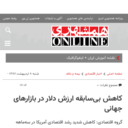
روزنامه همشهری امروز
نیازمندی های همشهری
آگهی و تبلیغات
همشهری تی وی
روابط عمومی ه
نقشه آموزش ایران + اینفوگرافیک
صفحه اصلی
اخبار اقتصادی
بيمه و بانك
شنبه ۸ اردیبهشت ۱۳۸۶ -
مجموع نظرات: ۰
۱۷:۰۶
کاهش بی‌سابقه ارزش دلار در بازارهای
جهانی
گروه اقتصادی: کاهش شدید رشد اقتصادی آمریکا در سه‌ماهه