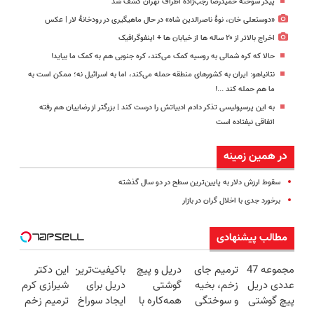
پیکر سوخته حمیدرضا رجب‌زاده اطراف تهران کشف شد
«دوستعلی خان، نوۀ ناصرالدین شاه» در حال ماهیگیری در رودخانۀ لار | عکس
اخراج بالاتر از ۲۰ ساله ها از خیابان ها + اینفوگرافیک
حالا که کره شمالی به روسیه کمک می‌کند، کره جنوبی هم به کمک ما بیاید!
نتانیاهو: ایران به کشورهای منطقه حمله می‌کند، اما به اسرائیل نه؛ ممکن است به
ما هم حمله کند ...!
به این پرسپولیسی تذکر دادم ادبیاتش را درست کند | بزرگتر از رضاییان هم رفته
اتفاقی نیفتاده است
در همین زمینه
سقوط ارزش دلار به پایین‌ترین سطح در دو سال گذشته
برخورد جدی با اخلال گران در بازار
مطالب پیشنهادی
مجموعه 47
ترمیم جای
دریل و پیچ
باکیفیت‌ترین
این دکتر
عددی دریل
زخم، بخیه
گوشتی
دریل برای
شیرازی کرم
پیچ گوشتی
و سوختگی
همه‌کاره با
ایجاد سوراخ
ترمیم زخم