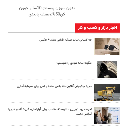
بدون سوزن پوستتو 10سال جوون
کن50%تخفیف پاییزی
اخبار بازار و کسب و کار
چه کسانی نباید عینک آفتابی بزنند + عکس
چگونه سایز هودی را بفهمیم؟
خرید و فروش آنلاین طلا راهی ساده و امن برای سرمایه‌گذاری
نحوه خرید دوربین مداربسته مناسب برای آپارتمان، فروشگاه و انبار با
گارانتی معتبر