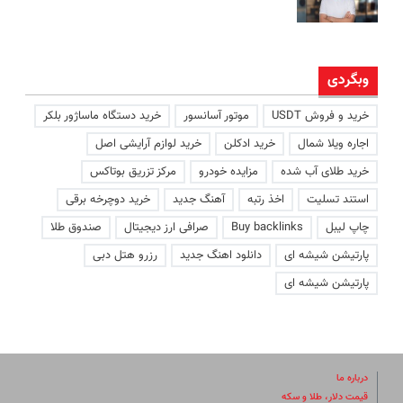
وبگردی
خرید و فروش USDT
موتور آسانسور
خرید دستگاه ماساژور بلکر
اجاره ویلا شمال
خرید ادکلن
خرید لوازم آرایشی اصل
خرید طلای آب شده
مزایده خودرو
مرکز تزریق بوتاکس
استند تسلیت
اخذ رتبه
آهنگ جدید
خرید دوچرخه برقی
چاپ لیبل
Buy backlinks
صرافی ارز دیجیتال
صندوق طلا
پارتیشن شیشه ای
دانلود اهنگ جدید
رزرو هتل دبی
پارتیشن شیشه ای
درباره ما
قیمت دلار، طلا و سکه