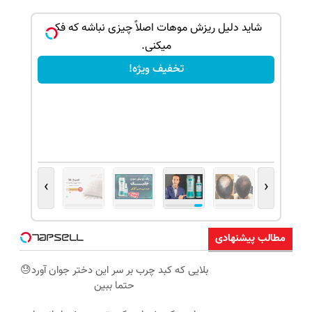
بک!
شاید دلیل ریزش موهات اصلاً چیزی نباشه که فکر
میکنی.
تخفیف ویژه!
›
‹
مطالب پیشنهادی
بلایی که کبد چرب بر سر این دختر جوان آورد😓
حتما ببین