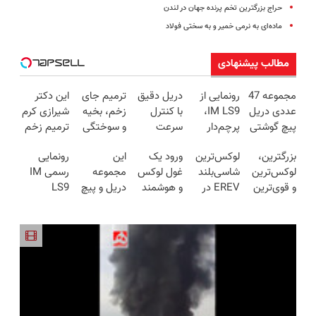
حراج بزرگترین تخم پرنده جهان در لندن
ماده‌ای به نرمی خمیر و به سختی فولاد
مطالب پیشنهادی
مجموعه 47
رونمایی از
دریل دقیق
ترمیم جای
این دکتر
عددی دریل
IM LS9،
با کنترل
زخم، بخیه
شیرازی کرم
پیچ گوشتی
پرچم‌دار
سرعت
و سوختگی
ترمیم زخم
شارژی
فوق‌لوکس
اتوماتیک 🎯
فقط در 3
ایرانی را
بزرگترین،
لوکس‌ترین
ورود یک
این
رونمایی
(تخفیف به
EREV وارد
(مجموعه
هفته!!😍
ساخت!!!
لوکس‌ترین
شاسی‌بلند
غول لوکس
مجموعه
رسمی IM
مدت
بازار ایران
47عددی +
و قوی‌ترین
EREV در
و هوشمند
دریل و پیچ
LS9
محدود)
شد
تخفیف
شاسی بلند
ایران، توسط
به ایران، IM
گوشتی رو با
لوکس‌ترین
ویژه)
EREV در
نیکا موتور
LS9 رسماً
گارانتی و
EREV در
در ایران
رونمایی
رونمایی شد
نصف قیمت
ایران
رونمایی شد
شد!
بخر!😉