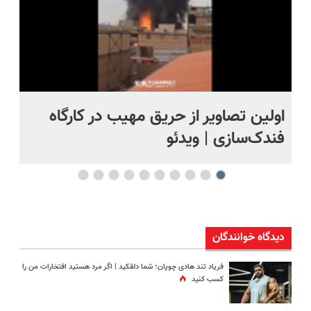
اولین تصاویر از حریق مهیب در کارگاه
او
فندک‌سازی | ویدئو
بر
دیدگاه خوانندگان
فریاد تند هادی چوپان؛‌ شما دلقکید | اگر مرد هستید افتخارات من را
کسب کنید