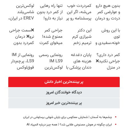
بدون هیچ دارو
کمردردت خوب
تنها راه رهایی
لوکس‌ترین
و عوارضی کمر
می‌شه، اگر این
از کمر درد بدون
شاسی‌بلند
دردت رو درمان
پرسشنامه رو پر
نیاز به دارو!
EREV در ایران،
کن!
کنی!!
(◂پرسش‌نامه)
توسط نیکا
با این روش
این دکتر
جراحی کمر
❌سمت جراحی
(پرسش‌نامه)
موتور رونمایی
توی
شیرازی کرم
ممنوع شده!
نرو❌ درمان
شد!
خونه،سفیدی و
ترمیم زخم
میخوای کمرت
کمردرد بدون
زیبایی دندوناتو
ایرانی را
رو در منزل
قرص و دارو
کمر درد داری؟
پایان دغدغه
رونمایی رسمی
رونمایی از IM
برگردون
ساخت!!!
درمان کنی؟
جراحی نکنید❌
هزینه های
IM LS9
LS9، پرچم‌دار
(40%off)
((پرسش‌نامه))
در منزل
دندان پزشکی با
لوکس‌ترین
فوق‌لوکس
درمانش کن
پک سفید
EREV در ایران
EREV وارد بازار
(◂پرسش‌نامه)
کننده خانگی
ایران شد
پر بیننده‌ترین اخبار دانش
دیدگاه خوانندگان امروز
پر بیننده‌ترین خبر امروز
چشم‌ها به آسمان | شمارش معکوس برای بارش شهابی برساوشی در ایران
ایران چگونه در هوش مصنوعی طلایی شد؟ | همه چیز درباره المپیاد AI