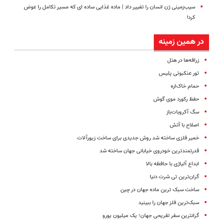
سیب‌زمینی ژن انسان را تغییر داد | ماده غذایی ساده ای که مسیر تکامل را عوض
کرد!
در همین زمینه
زرافه‌ها در هتل
تور عنکبوتی پلیس
حمام خاک‌اره
حفظ رکورد موی گوش
سگ آکروبات‌باز
اصلاح با آتش
خمیر فلزی ساخته شد روش جدیدی برای ساخت زیورآلات
قدرتمندترین خودروی خیابانی جهان ساخته شد
ابداع آلیاژ‌ی‌ با حافظه بالا
گران‌ترین تی شرت دنیا
ساخت سبک ترین ماده جهان در چین
سبک‌ترین فلز جهان را ببینید
گرانترین سفر تفریحی جهان؛ یک میلیون یورو