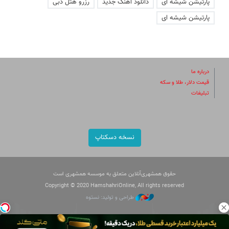
پارتیشن شیشه ای
دانلود اهنگ جدید
رزرو هتل دبی
پارتیشن شیشه ای
درباره ما
قیمت دلار، طلا و سکه
تبلیغات
نسخه دسکتاپ
حقوق همشهری‌آنلاین متعلق به موسسه همشهری است
Copyright © 2020 HamshahriOnline, All rights reserved
طراحی و تولید: نستوه