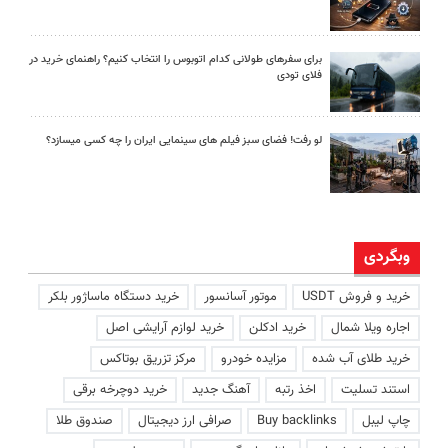
برای سفرهای طولانی کدام اتوبوس را انتخاب کنیم؟ راهنمای خرید در
فلای تودی
لو رفت! فضای سبز فیلم های سینمایی ایران را چه کسی میسازد؟
وبگردی
خرید و فروش USDT
موتور آسانسور
خرید دستگاه ماساژور بلکر
اجاره ویلا شمال
خرید ادکلن
خرید لوازم آرایشی اصل
خرید طلای آب شده
مزایده خودرو
مرکز تزریق بوتاکس
استند تسلیت
اخذ رتبه
آهنگ جدید
خرید دوچرخه برقی
چاپ لیبل
Buy backlinks
صرافی ارز دیجیتال
صندوق طلا