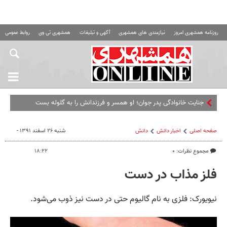
روزنامه همشهری امروز
نیازمندی های همشهری
آگهی و تبلیغات
همشهری تی وی
روابط عمومی ه
جنایت خانوادگی پدر جوان؛ او همسر و فرزندانش را به گلوله بست
صفحه اصلی
اخبار دانش
دانش
شنبه ۲۶ اسفند ۱۳۹۱ -
مجموع نظرات: ۰
۱۸:۲۲
فلز مذاب در دست
نیویورک: فلزی به نام گالیوم حتی در دست نیز ذوب می‌شود.