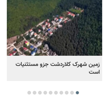
نکن😨
ویزیت
اقساطی 💳
اقساطی هم
کنی؟
رایگان+پرداخت
📍 تهران
داریم!😍 |
((پرسش‌نامه))
اقساطی😍
📍تهران
زمین شهرک کلاردشت جزو مستثنیات
ای
است