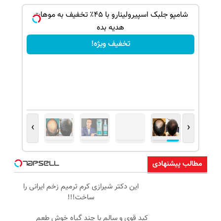
ک جهت
شامپو جلبک اسپیرولینارو با ۴۵٪ تخفیف به موهات
هدیه بده
تخفیف ویژه!
›
‹
مطالب پیشنهادی
این دکتر شیرازی کرم ترمیم زخم ایرانی را
ساخت!!!
کبد قوی و سالم با چند گیاه خوش طعم