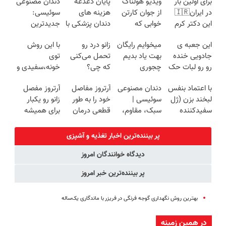
برای اولین بار
ویدیو هولناک
پایان دغدغه
دندان مصنوعی
در ایران🇮🇷
از جوان کارتن
هزینه های
سوئیسی:
این دکتر کرم
خوابی که
دندان پزشکی با
جدیدترین
ترمیم کننده 23
میلیاردر شد.
پک سفید
فناوری اروپا،
این جعبه ی
میخوایم رایگان
زانو درد رو
با این روش
روزه ساخت!
آموزش رایگان
کننده خانگی
سبک و مقاوم |
جادویی خنده
بهت یاد بدیم
تحمل می‌کنی
توی
پرداخت قسطی
رو رو لبات حک
چجوری
که چی؟
خونه،سفیدی و
میکنه
پولدارشی! باور
راه‌حلش
زیبایی دندوناتو
با اعتماد بنفس
دندان مصنوعی
آرتروز مفاصل
آرتروز مفصل
خرید40%تخفیف
نداری امتحانش
همین‌جاست!
برگردون
لبخند بزن (ژل
سوئیسی |
خود را به طور
زانو رو یکبار
مجانیه
(40%off)
سفیدکننده
سبک، مقاوم،
قطعی درمان
برای همیشه
دندان40%تخفیف)
طبیعی! ویزیت
کنید!
درمان کن!
رایگان+پرداخت
◗پرسش‌نامه◖
◗پرسش‌نامه◖
پر بیننده‌ترین اخبار تغذیه و آشپزی
اقساطی😍
دیدگاه خوانندگان امروز
پر بیننده‌ترین خبر امروز
بهترین روش نگهداری گوجه فرنگی در فریزر با ماندگاری یک‌ساله
در همین زمینه