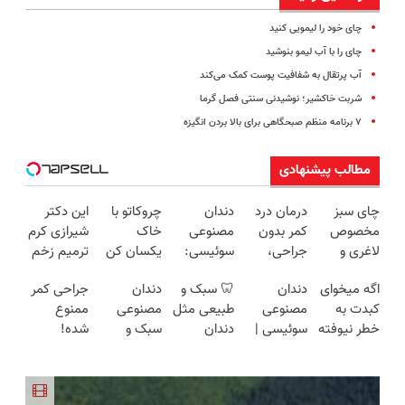
چای خود را لیمویی کنید
چای را با آب لیمو بنوشید
آب پرتقال به شفافیت پوست کمک می‌کند
شربت خاکشیر؛ نوشیدنی سنتی فصل گرما
۷ برنامه منظم صبحگاهی برای بالا بردن انگیزه
مطالب پیشنهادی
چای سبز
درمان درد
دندان
چروکاتو با
این دکتر
مخصوص
کمر بدون
مصنوعی
خاک
شیرازی کرم
لاغری و
جراحی،
سوئیسی:
یکسان کن
ترمیم زخم
سلامتی(تخفیف
تزریق ◀
جدیدترین
(روش
ایرانی را
اگه میخوای
دندان
🦷 سبک و
دندان
جراحی کمر
تا امشب)
پرسش‌نامه
فناوری
خانگی+آسان+به
ساخت!!!
کبدت به
مصنوعی
طبیعی مثل
مصنوعی
ممنوع
رو پر کن ▶
اروپا، سبک
صرفه)
خطر نیوفته
سوئیسی |
دندان
سبک و
شده!
و مقاوم |
این دمنوش
سبک،
خودت!
مقاوم
میخوای
پرداخت
گیاهی رو
مقاوم،
نصب آسان
می‌خوای؟
کمرت رو در
قسطی
فراموش
طبیعی!
و پرداخت
پرداخت
منزل درمان