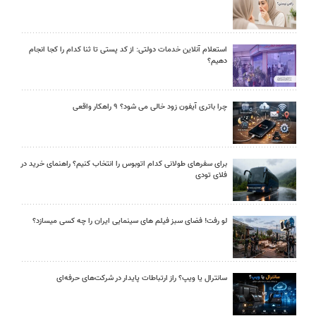
استعلام آنلاین خدمات دولتی: از کد پستی تا ثنا کدام را کجا انجام
دهیم؟
چرا باتری آیفون زود خالی می شود؟ ۹ راهکار واقعی
برای سفرهای طولانی کدام اتوبوس را انتخاب کنیم؟ راهنمای خرید در
فلای تودی
لو رفت! فضای سبز فیلم های سینمایی ایران را چه کسی میسازد؟
سانترال یا ویپ؟ راز ارتباطات پایدار در شرکت‌های حرفه‌ای