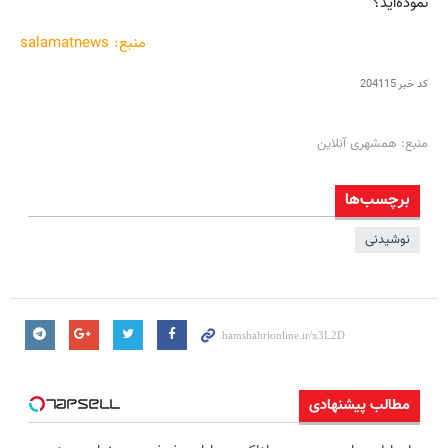
نموده‌اید؟
منبع: salamatnews
کد خبر
204115
منبع: همشهری آنلاین
برچسب‌ها
نوشیدنی
مطالب پیشنهادی