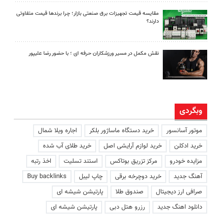
مقایسه قیمت تجهیزات برق صنعتی بازار؛ چرا برندها قیمت متفاوتی
دارند؟
نقش مکمل در مسیر ورزشکاران حرفه ای ؛ با حضور رضا علیپور
وبگردی
موتور آسانسور
خرید دستگاه ماساژور بلکر
اجاره ویلا شمال
خرید ادکلن
خرید لوازم آرایشی اصل
خرید طلای آب شده
مزایده خودرو
مرکز تزریق بوتاکس
استند تسلیت
اخذ رتبه
آهنگ جدید
خرید دوچرخه برقی
چاپ لیبل
Buy backlinks
صرافی ارز دیجیتال
صندوق طلا
پارتیشن شیشه ای
دانلود اهنگ جدید
رزرو هتل دبی
پارتیشن شیشه ای