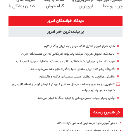
درب منزل
چرب رو خط
قوی‌ترین
گیاه خوش
دندان پزشکی با
بکش!
شاسی بلند
طعم
پک سفید
EREV در در
کننده خانگی
دیدگاه خوانندگان امروز
ایران رونمایی
پر بیننده‌ترین خبر امروز
شد
شاید ناچار شویم کنترل تنگه هرمز را به ایران واگذار کنیم
تایید شد: تحویل هزاران موشک پاتریوت آمریکایی به این همسایگان ایران
فریاد تند هادی چوپان؛‌ شما دلقکید | اگر مرد هستید افتخارات من را کسب کنید
قالیباف پیام داد؛ ایران مقتدر، تنها با قدرت بازو حفظ نمی‌شود بلکه...
واکنش عراقچی به توافق امنیتی عربستان، ترکیه و پاکستان
تصاویری از مداح ربوده شده در حال مداحی + ویدئو | ارسال فیلم از لحظه قتل برای
خانواده‌ حمیدرضا رجب‌زاده
وقتی پمپئو جواب حسن روحانی را درباره جنگ با ایران می‌دهد
در همین زمینه
دانش‌آموزان باید در مدارس احساس کرامت کنند
دوری راه‌مجتمع‌های آموزشی بازهم حادثه آفرید