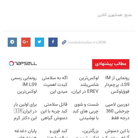
منبع: همشهری آنلاین
مطالب پیشنهادی
رونمایی از IM
لوکس‌ترین
اگه به سلامتی
رونمایی رسمی
LS9، پرچم‌دار
شاسی‌بلند
کبدت اهمیت
IM LS9
فوق‌لوکس
EREV در ایران،
میدی این
لوکس‌ترین
EREV وارد بازار
توسط نیکا
دمنوش رو
EREV در ایران
دوربین لامپی
شست و شوی
قاتل سلامتی
برای اولین بار
ایران شد
موتور رونمایی
استفاده کن
چرخشی 360
چربی های کبد
کبد چربه با این
در ایران🇮🇷
شد!
درجه فقط
با نوشیدنی
دمنوش گیاهی
این دکتر کرم
امروز حراج شد
گیاهی(55%تخفیف)
کبدتو بیمه کن
ترمیم کننده 23
با این دمنوش
بزرگترین،
کبد قوی و
پایان دغدغه
🔥 پرداخت
روزه ساخت!
گیاهی، دور کبد
لوکس‌ترین و
سالم با چند
هزینه های