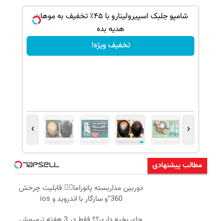
بک!
شامپو جلبک اسپیرولینارو با ۴۵٪ تخفیف به موهات
هدیه بده
تخفیف ویژه!
›
‹
مطالب پیشنهادی
دوربین مداربسته پانوراما👈🏻 قابلیت چرخش
360°و سازگار با اندروید و ios
جای بخیه داری؟؟ فقط در 3 هفته ترمیمش