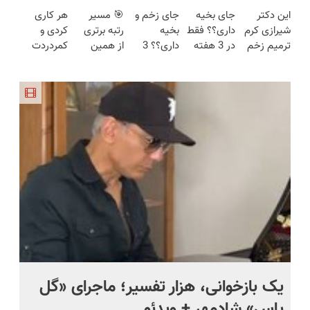
بلند برقی
برقی ایران
فقط در 3
360 درجه
ایرانی را
این دکتر
جای بخیه
جای زخم و
🎯 مسیر
هر کاری
ایران در
هفته!!😍
فقط امروز
ساخت!!!
شیرازی کرم
داری؟؟ فقط
بخیه
رتبه برتری
کردی و
باشگاه
حراج شد🔥
ترمیم زخم
در 3 هفته
داری؟؟ 3
از همین
کمردردت
انقلاب
پرداخت
ایرانی را
ترمیمش
هفته‌ای
تابستون و با
درمان نشد؟
درب منزل
ساخت!!!
کن!😍
محوش کن!
دوره رایگان
پر کردن
ماز شروع
پرسشنامه و
میشه!
دریافت راه
حل
یک بازخوانی، هزار تفسیر؛ ماجرای «گل
ما
یاس» شادمهر + ویدئو
چی