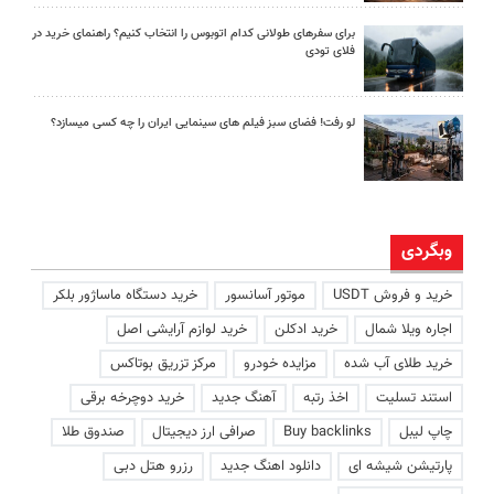
برای سفرهای طولانی کدام اتوبوس را انتخاب کنیم؟ راهنمای خرید در
فلای تودی
لو رفت! فضای سبز فیلم های سینمایی ایران را چه کسی میسازد؟
وبگردی
خرید و فروش USDT
موتور آسانسور
خرید دستگاه ماساژور بلکر
اجاره ویلا شمال
خرید ادکلن
خرید لوازم آرایشی اصل
خرید طلای آب شده
مزایده خودرو
مرکز تزریق بوتاکس
استند تسلیت
اخذ رتبه
آهنگ جدید
خرید دوچرخه برقی
چاپ لیبل
Buy backlinks
صرافی ارز دیجیتال
صندوق طلا
پارتیشن شیشه ای
دانلود اهنگ جدید
رزرو هتل دبی