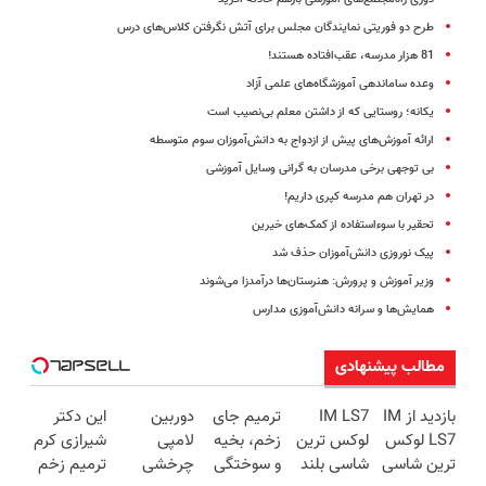
طرح دو فوریتی نمایندگان مجلس برای آتش نگرفتن کلاس‌های درس
81 هزار مدرسه، عقب‌افتاده هستند!
وعده ساماندهی آموزشگاه‌های علمی آزاد
یکانه؛ روستایی که از داشتن معلم بی‌نصیب است
ارائه آموزش‌های پیش از ازدواج به دانش‌آموزان سوم متوسطه
بی توجهی برخی مدرسان به گرانی وسایل آموزشی
در تهران هم مدرسه کپری داریم!
تحقیر با سوء‌استفاده از کمک‌های خیرین
پیک نوروزی دانش‌آموزان حذف شد
وزیر آموزش و پرورش: هنرستان‌ها درآمدزا می‌شوند
همایش‌ها و سرانه دانش‌آموزی مدارس
مطالب پیشنهادی
بازدید از IM
IM LS7
ترمیم جای
دوربین
این دکتر
LS7 لوکس
لوکس ترین
زخم، بخیه
لامپی
شیرازی کرم
ترین شاسی
شاسی بلند
و سوختگی
چرخشی
ترمیم زخم