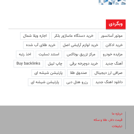
وبگردی
موتور آسانسور
خرید دستگاه ماساژور بلکر
اجاره ویلا شمال
خرید ادکلن
خرید لوازم آرایشی اصل
خرید طلای آب شده
مزایده خودرو
مرکز تزریق بوتاکس
استند تسلیت
اخذ رتبه
آهنگ جدید
خرید دوچرخه برقی
چاپ لیبل
Buy backlinks
صرافی ارز دیجیتال
صندوق طلا
پارتیشن شیشه ای
دانلود اهنگ جدید
رزرو هتل دبی
پارتیشن شیشه ای
درباره ما
قیمت دلار، طلا و سکه
تبلیغات