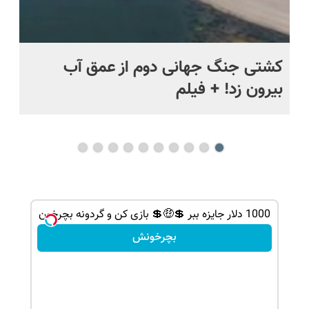
ماه +
کشتی‌ جنگ جهانی دوم از عمق آب
اف
بیرون زد! + فیلم
ما
1000 دلار جایزه ببر 💲🤑💲 بازی کن و گردونه بچرخون
بچرخونش