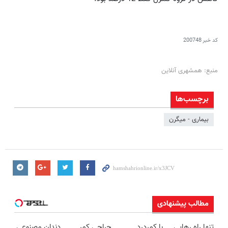
کد خبر
200748
منبع: همشهری آنلاین
برچسب‌ها
بیماری - میگرن
مطالب پیشنهادی
تنها راه رهایی
با کمردرد
جراحی کمر
دندان مصنوعی