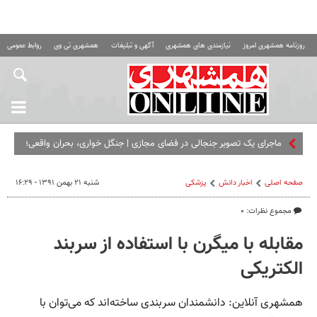
روزنامه همشهری امروز
نیازمندی های همشهری
آگهی و تبلیغات
همشهری تی وی
روابط عمومی ه
ماجرای یک تصویر جنجالی در فضای مجازی | جنگل‌ خواری، بحران واقعی؛
اما نه در این قاب! + تصویر ماهواره ای ۵۱ سال پیش
صفحه اصلی
اخبار دانش
پزشکی
شنبه ۲۱ بهمن ۱۳۹۱ - ۱۶:۲۹
مجموع نظرات: ۰
مقابله با میگرن با استفاده از سربند
الکتریکی
همشهری آنلاین: دانشمندان سربندی ساخته‌اند که می‌توان با