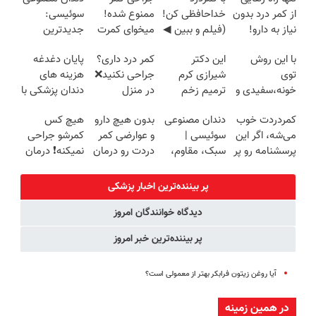
از کمر درد بدون
خداحافظی کن!
ممنوع شده!
سوئیسی:
نیاز به دارو!
(فیلم و ببین ◀
میخوای کمرت
جدیدترین
(◂پرسش‌نامه)
پرسش‌نامه رو
رو در منزل
فناوری اروپا،
با این روش
این دکتر
کمر درد داری؟
پایان دغدغه
پرکن)
درمان کنی؟
سبک و مقاوم |
توی
شیرازی کرم
جراحی نکنید❌
هزینه های
((پرسش‌نامه))
پرداخت قسطی
خونه،سفیدی و
ترمیم زخم
در منزل
دندان پزشکی با
زیبایی دندوناتو
ایرانی را
درمانش کن
پک سفید
کمردردت خوب
دندان مصنوعی
بدون هیچ دارو
هیچ کس
برگردون
ساخت!!!
(◂پرسش‌نامه)
کننده خانگی
می‌شه، اگر این
سوئیسی |
و عوارضی کمر
کمرشو جراحی
(40%off)
پرسشنامه رو پر
سبک، مقاوم،
دردت رو درمان
نمیکنه❗ درمان
کنی!!
طبیعی! ویزیت
کن!
کمردرد بدون
رایگان+پرداخت
(پرسش‌نامه)
قرص
پر بیننده‌ترین اخبار پزشکی
اقساطی😍
(پرسشنامه)
دیدگاه خوانندگان امروز
پر بیننده‌ترین خبر امروز
آیا روغن زیتون فرابکر بهتر از معمولی است؟
در همین زمینه