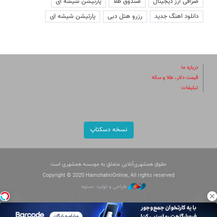
صرافی ارز دیجیتال
صندوق طلا
پارتیشن شیشه ای
دانلود اهنگ جدید
رزرو هتل دبی
پارتیشن شیشه ای
درباره ما
قیمت دلار، طلا و سکه
تبلیغات
نسخه دسکتاپ
حقوق همشهری‌آنلاین متعلق به موسسه همشهری است
Copyright © 2020 HamshahriOnline, All rights reserved
طراحی و تولید: نستوه