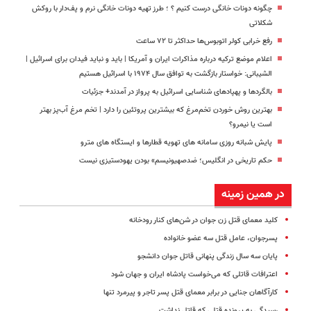
چگونه دونات خانگی درست کنیم ؟ ؛ طرز تهیه دونات خانگی نرم و پف‌دار با روکش
شکلاتی
رفع خرابی کولر اتوبوس‌ها حداکثر تا ۷۲ ساعت
اعلام موضع ترکیه درباره مذاکرات ایران و آمریکا | باید و نباید فیدان برای اسرائیل |
الشیبانی: خواستار بازگشت به توافق سال ۱۹۷۴ با اسرائیل هستیم
بالگردها و پهپادهای شناسایی اسرائیل به پرواز در آمدند+ جزئیات
بهترین روش خوردن تخم‌مرغ که بیشترین پروتئین را دارد | تخم مرغ آب‌پز بهتر
است یا نیمرو؟
پایش شبانه روزی سامانه های تهویه قطارها و ایستگاه های مترو
حکم تاریخی در انگلیس؛ ضدصهیونیسم» بودن یهودستیزی نیست
در همین زمینه
کلید معمای قتل زن جوان در شن‌های کنار رودخانه
پسرجوان، عامل قتل سه عضو خانواده
پایان سه سال زندگی پنهانی قاتل جوان دانشجو
اعترافات قاتلی که می‌خواست پادشاه ایران و جهان شود
کارآگاهان جنایی در برابر معمای قتل پسر تاجر و پیرمرد تنها
رسیدگی به پرونده قتلی که قاتل نداشت