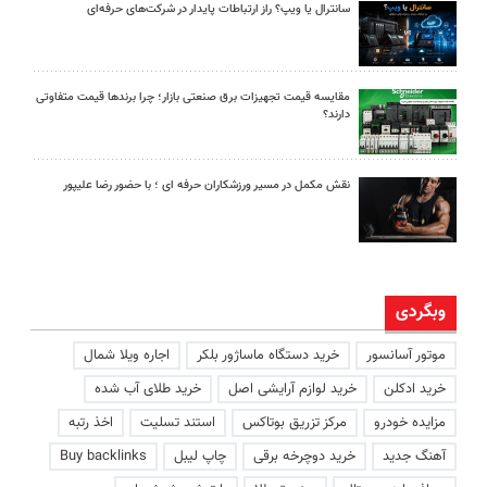
سانترال یا ویپ؟ راز ارتباطات پایدار در شرکت‌های حرفه‌ای
مقایسه قیمت تجهیزات برق صنعتی بازار؛ چرا برندها قیمت متفاوتی
دارند؟
نقش مکمل در مسیر ورزشکاران حرفه ای ؛ با حضور رضا علیپور
وبگردی
موتور آسانسور
خرید دستگاه ماساژور بلکر
اجاره ویلا شمال
خرید ادکلن
خرید لوازم آرایشی اصل
خرید طلای آب شده
مزایده خودرو
مرکز تزریق بوتاکس
استند تسلیت
اخذ رتبه
آهنگ جدید
خرید دوچرخه برقی
چاپ لیبل
Buy backlinks