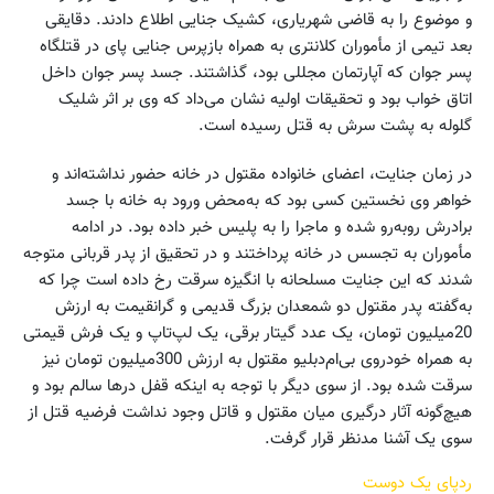
و موضوع را به قاضی شهریاری، کشیک جنایی اطلاع دادند. دقایقی
بعد تیمی از مأموران کلانتری به همراه بازپرس جنایی پای در قتلگاه
پسر جوان که آپارتمان مجللی بود، گذاشتند. جسد پسر جوان داخل
اتاق خواب بود و تحقیقات اولیه نشان می‌داد که وی بر اثر شلیک
گلوله به پشت سرش به قتل رسیده است.
در زمان جنایت، اعضای خانواده مقتول در خانه حضور نداشته‌اند و
خواهر وی نخستین کسی بود که به‌محض ورود به خانه با جسد
برادرش روبه‌رو شده و ماجرا را به پلیس خبر داده بود. در ادامه
مأموران به تجسس در خانه پرداختند و در تحقیق از پدر قربانی متوجه
شدند که این جنایت مسلحانه با انگیزه سرقت رخ داده است چرا که
به‌گفته پدر مقتول دو شمعدان بزرگ قدیمی و گرانقیمت به ارزش
20میلیون تومان، یک عدد گیتار برقی، یک لپ‌تاپ و یک فرش قیمتی
به همراه خودروی بی‌ام‌دبلیو مقتول به ارزش 300میلیون تومان نیز
سرقت شده بود. از سوی دیگر با توجه به اینکه قفل درها سالم بود و
هیچ‌گونه آثار درگیری میان مقتول و قاتل وجود نداشت فرضیه قتل از
سوی یک آشنا مدنظر قرار گرفت.
ردپای یک دوست