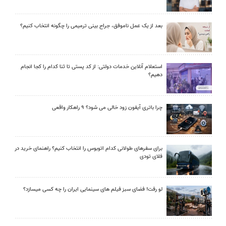
بعد از یک عمل ناموفق، جراح بینی ترمیمی را چگونه انتخاب کنیم؟
استعلام آنلاین خدمات دولتی: از کد پستی تا ثنا کدام را کجا انجام
دهیم؟
چرا باتری آیفون زود خالی می شود؟ ۹ راهکار واقعی
برای سفرهای طولانی کدام اتوبوس را انتخاب کنیم؟ راهنمای خرید در
فلای تودی
لو رفت! فضای سبز فیلم های سینمایی ایران را چه کسی میسازد؟