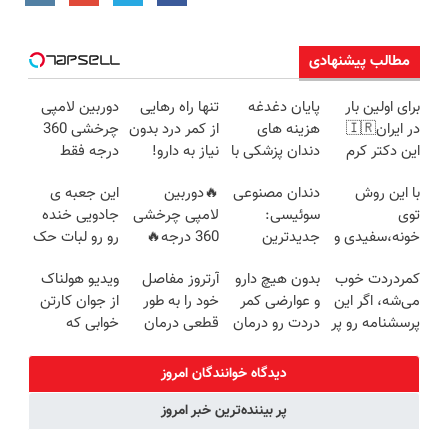
مطالب پیشنهادی
برای اولین بار
پایان دغدغه
تنها راه رهایی
دوربین لامپی
در ایران🇮🇷
هزینه های
از کمر درد بدون
چرخشی 360
این دکتر کرم
دندان پزشکی با
نیاز به دارو!
درجه فقط
ترمیم کننده 23
پک سفید
(◂پرسش‌نامه)
امروز حراج شد
با این روش
دندان مصنوعی
🔥دوربین
این جعبه ی
روزه ساخت!
کننده خانگی
🔥 پرداخت
توی
سوئیسی:
لامپی چرخشی
جادویی خنده
درب منزل
خونه،سفیدی و
جدیدترین
360 درجه🔥
رو رو لبات حک
زیبایی دندوناتو
فناوری اروپا،
پرداخت درب
میکنه
کمردردت خوب
بدون هیچ دارو
آرتروز مفاصل
ویدیو هولناک
برگردون
سبک و مقاوم |
منزل + گارانتی
خرید40%تخفیف
می‌شه، اگر این
و عوارضی کمر
خود را به طور
از جوان کارتن
(40%off)
پرداخت قسطی
تعویض
پرسشنامه رو پر
دردت رو درمان
قطعی درمان
خوابی که
کنی!!
کن!
کنید!
میلیاردر شد.
(پرسش‌نامه)
◗پرسش‌نامه◖
آموزش رایگان
دیدگاه خوانندگان امروز
پر بیننده‌ترین خبر امروز