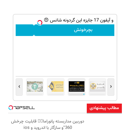
گردونه شانس بدون پوچ | بچرخونش 1000 دلار تتر ببر!
🔥😍
بچرخونش
›
‹
مطالب پیشنهادی
دوربین مداربسته پانوراما👈🏻 قابلیت چرخش
360°و سازگار با اندروید و ios