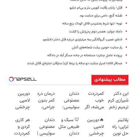
قتل؛ پایان رقابت کورس بنز و بی‌ام دبلیو
نقشه گنج، دامی برای جنایت بود
توبه؛ تنها شرط بخشیدن قاتل کودک پنج ساله
داماد جوان، همسر دوم پدرزنش را کشت
ادعای عجیب گروگانگیر سه میلیاردی درباره قتل دختر دانشجو
راز جنایت خونین پشت شعله‌های آتش
پرونده عامل جنایت مسلحانه در جاده مسگر آباد در دادگاه
مسافر کانادا اسرار جنایت دو ساله را برملا کرد| سارقان اجاره‌ای قاتل شدند
مطالب پیشنهادی
این دکتر
کمردردت
دندان
درمان درد
دوربین
شیرازی کرم
خوب
مصنوعی
کمر بدون
لامپی
ترمیم زخم
می‌شه، اگر
سوئیسی:
جراحی،
چرخشی
ایرانی را
این
جدیدترین
تزریق ◀
360 درجه
پلاتینر
🔥دوربین
🦷 سبک و
دندان
هر کاری
ساخت!!!
پرسشنامه
فناوری
پرسش‌نامه
فقط امروز
تراپی: راه
لامپی
طبیعی مثل
مصنوعی
کردی و
رو پر کنی!!
اروپا، سبک
رو پر کن ▶
حراج شد🔥
حل نوین
چرخشی
دندان
سوئیسی |
کمردردت
و مقاوم |
پرداخت