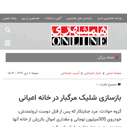
روزنامه همشهری امروز
نیازمندی های همشهری
آگهی و تبلیغات
همشهری تی وی
روابط عمومی ه
حمله بزرگی تو راهه… | کن
صفحه اصلی
اخبار اجتماعی
آسیب اجتماعی
جمعه ۸ دی ۱۳۹۱ - ۱۵:۴۱
مجموع نظرات: ۰
بازسازی شلیک مرگبار در خانه اعیانی
گروه حوادث: مرد جنایتکار که پس از قتل دوست ثروتمندش،
خودروی 300میلیون تومانی و مقداری اموال باارزش از خانه آنها