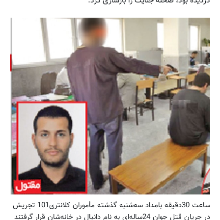
دزدیده بود، صحنه جنایت را بازسازی کرد.
ساعت 30دقیقه بامداد سه‌شنبه گذشته مأموران کلانتری101 تجریش
در جریان قتل جوان 24ساله‌ای به نام دانیال در خانه‌شان قرار گرفتند