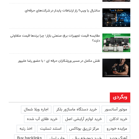
سانترال یا ویپ؟ راز ارتباطات پایدار در شرکت‌های حرفه‌ای
مقایسه قیمت تجهیزات برق صنعتی بازار؛ چرا برندها قیمت متفاوتی
دارند؟
نقش مکمل در مسیر ورزشکاران حرفه ای ؛ با حضور رضا علیپور
وبگردی
موتور آسانسور
خرید دستگاه ماساژور بلکر
اجاره ویلا شمال
خرید ادکلن
خرید لوازم آرایشی اصل
خرید طلای آب شده
مزایده خودرو
مرکز تزریق بوتاکس
استند تسلیت
اخذ رتبه
آهنگ جدید
خرید دوچرخه برقی
چاپ لیبل
Buy backlinks