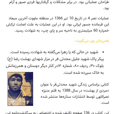
طراحان عملیاتی بود. در برابر مشکلات و گرفتاریها فردی صبور و آرام
بود.
عملیات نصر 4 در تاریخ 10 تیر 1366 در منطقه ماووت آخرین میعاد
این فرمانده جسور ایرانی بود. او در این عملیات به علت اصابت ترکش
خمپاره 60 میلیمتری به ناحیه سر و پای چپ، به شهادت رسید.
همرزمان وی می‌گویند:
شهید در حالی که یا زهرا می‌گفته به شهادت رسیده است.
پیکر پاک شهید جلیل محدثی فر در مزار شهدای بهشت رضا (ع)
بلوک ۳۰، ردیف ۸۰، شماره ۱۲در کنار دیگر دوستان و همرزمانش
به خاک سپرده شده است.
کتابی براساس زندگی شهید محدثی‌فر با عنوان
«مردی از بهشت» در سال 1388 به قلم منیژه
نصراللهی توسط انتشارات ستاره‌ها منتشر شده
است.
این کتاب در 136 صفحه تالیف شده و اختصاص به سرگذشت‌نامه این