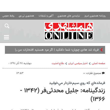
روزنامه همشهری امروز
نیازمندی های همشهری
آگهی و تبلیغات
همشهری تی وی
روابط عمومی ه
فریاد تند هادی چوپان؛‌ شما دلقکید | اگر مرد هستید افتخارات من را
کسب کنید
صفحه اصلی
اخبار سیاسی ایران
دفاع-امنیت
دوشنبه ۲۷ آذر ۱۳۹۱ -
مجموع نظرات: ۰
۱۳:۵۳
فرمانده‌اي كه روي سيم‌خاردار مي‌خوابيد
زندگینامه: جلیل محدثی‌فر (۱۳۴۲ -
۱۳۶۶)