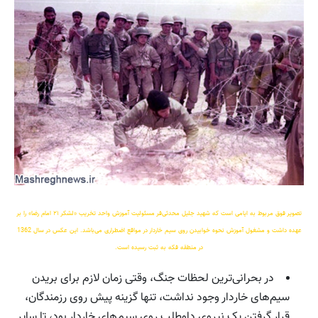
تصویر فوق مربوط به ایامی است که شهید جلیل محدثی‌فر مسئولیت آموزش واحد تخریب «لشکر ۲۱ امام رضا» را بر
عهده داشت و مشغول آموزش نحوه خوابیدن روی سیم خاردار در مواقع اضطراری می‌باشد. این عکس در سال 1362
در منطقه فکه به ثبت رسیده است.
در بحرانی‌ترین لحظات جنگ، وقتی زمان لازم برای بریدن
سیم‌های خاردار وجود نداشت، تنها گزینه پیش روی رزمندگان،
قرار گرفتن یک نیروی داوطلب روی سیم‌های خاردار بود، تا سایر