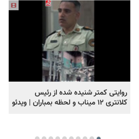
وجه 5%
راحتی
انگار20سال
تخفیف
5%تخفیف
جوون شدی
🔥لینک
خرید
روایتی کمتر شنیده شده از رئیس
بی
کلانتری ۱۲ میناب و لحظه بمباران | ویدئو
وا
اظ