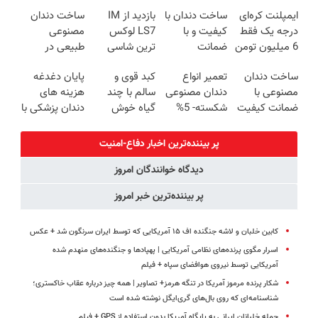
ترمیم کننده 23
5% تخفیف
تخفیف
❗
ایمپلنت کره‌ای
ساخت دندان با
بازدید از IM
ساخت دندان
روزه ساخت!
درجه یک فقط
کیفیت و با
LS7 لوکس
مصنوعی
6 میلیون تومن
ضمانت
ترین شاسی
طبیعی در
✅
بازگشت وجه
بلند برقی ایران
اسپید با 5%
ساخت دندان
تعمیر انواع
کبد قوی و
پایان دغدغه
5% تخفیف
در باشگاه
تخفیف
مصنوعی با
دندان مصنوعی
سالم با چند
هزینه های
انقلاب
ضمانت کیفیت
شکسته- 5%
گیاه خوش
دندان پزشکی با
و راحتی
تخفیف
طعم
پک سفید
5%تخفیف
کننده خانگی
پر بیننده‌ترین اخبار دفاع-امنیت
دیدگاه خوانندگان امروز
پر بیننده‌ترین خبر امروز
کابین خلبان و لاشه جنگنده اف ۱۵ آمریکایی که توسط ایران سرنگون شد + عکس
اسرار مگوی پرنده‌های نظامی آمریکایی | پهپادها و جنگنده‌های منهدم شده
آمریکایی توسط نیروی هوافضای سپاه + فیلم
شکار پرنده مرموز آمریکا در تنگه هرمز+ تصاویر | همه چیز درباره عقاب خاکستری؛
شناسنامه‌ای که روی بال‌های گری‌ایگل نوشته شده است
حمله خلبانان ایرانی به پایگاه آمریکا بدون استفاده از GPS + فیلم