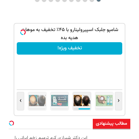
بک!
شامپو جلبک اسپیرولینارو با ۴۵٪ تخفیف به موهات
هدیه بده
تخفیف ویژه!
›
‹
مطالب پیشنهادی
این دکتر شیرازی کرم ترمیم زخم ایرانی را