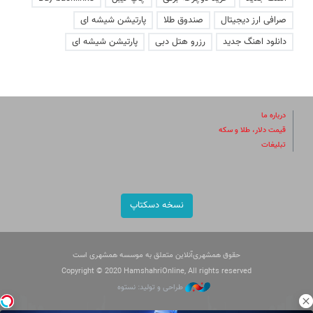
صرافی ارز دیجیتال
صندوق طلا
پارتیشن شیشه ای
دانلود اهنگ جدید
رزرو هتل دبی
پارتیشن شیشه ای
درباره ما
قیمت دلار، طلا و سکه
تبلیغات
نسخه دسکتاپ
حقوق همشهری‌آنلاین متعلق به موسسه همشهری است
Copyright © 2020 HamshahriOnline, All rights reserved
طراحی و تولید: نستوه