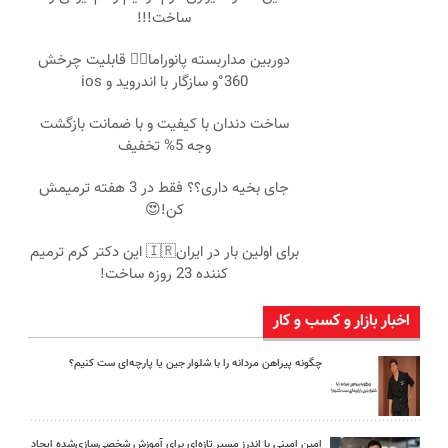
ساخت!!!
دوربین مداربسته پانوراما👈🏻 قابلیت چرخش
360°و سازگار با اندروید و ios
ساخت دندان با کیفیت و با ضمانت بازگشت
وجه 5% تخفیف
جای بخیه داری؟؟ فقط در 3 هفته ترمیمش
کن!😍
برای اولین بار در ایران🇮🇷 این دکتر کرم ترمیم
کننده 23 روزه ساخت!
اخبار بازار و کسب و کار
چگونه پیراهن مردانه را با شلوار جین یا پارچه‌ای ست کنیم؟
امین امینی با اندرز مسیر تازه‌ای برای آموزش شخصی‌سازی‌شده ایجاد