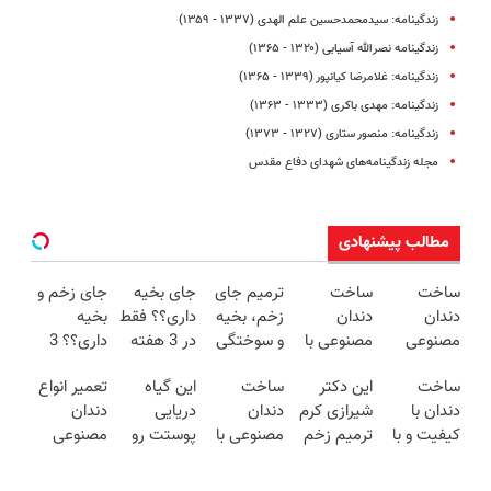
زندگینامه: سیدمحمدحسین علم الهدی (۱۳۳۷ - ۱۳۵۹)
زندگینامه نصرالله آسیابی (۱۳۲۰ - ۱۳۶۵)
زندگینامه: غلامرضا کیانپور (۱۳۳۹ - ۱۳۶۵)
زندگینامه: مهدی باکری (۱۳۳۳ - ۱۳۶۳)
زندگینامه: منصور ستاری (۱۳۲۷ - ۱۳۷۳)
مجله زندگینامه‌های شهدای دفاع مقدس
مطالب پیشنهادی
ساخت
ساخت
ترمیم جای
جای بخیه
جای زخم و
دندان
دندان
زخم، بخیه
داری؟؟ فقط
بخیه
مصنوعی
مصنوعی با
و سوختگی
در 3 هفته
داری؟؟ 3
طبیعی در
بهترین
فقط در 3
ترمیمش
هفته‌ای
ساخت
این دکتر
ساخت
این گیاه
تعمیر انواع
اسپید با 5%
کیفیت 5%
هفته!!😍
کن!😍
محوش کن!
دندان با
شیرازی کرم
دندان
دریایی
دندان
تخفیف
تخفیف
کیفیت و با
ترمیم زخم
مصنوعی با
پوستت رو
مصنوعی
ضمانت
ایرانی را
ضمانت
طوری صاف
شکسته-
بازگشت
ساخت!!!
کیفیت و
میکنه
5% تخفیف