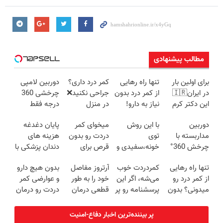
مطالب پیشنهادی
برای اولین بار
تنها راه رهایی
کمر درد داری؟
دوربین لامپی
در ایران🇮🇷
از کمر درد بدون
جراحی نکنید❌
چرخشی 360
این دکتر کرم
نیاز به دارو!
در منزل
درجه فقط
ترمیم کننده 23
(◂پرسش‌نامه)
درمانش کن
امروز حراج شد
دوربین
با این روش
میخوای کمر
پایان دغدغه
روزه ساخت!
(◂پرسش‌نامه)
🔥 پرداخت
مداربسته با
توی
دردت رو بدون
هزینه های
درب منزل
چرخش 360°
خونه،سفیدی و
قرص برای
دندان پزشکی با
+ تخفیف
زیبایی دندوناتو
همیشه خوب
پک سفید
تنها راه رهایی
کمردردت خوب
آرتروز مفاصل
بدون هیچ دارو
(ضمانت
برگردون
کنی؟
کننده خانگی
از کمر درد رو
می‌شه، اگر این
خود را به طور
و عوارضی کمر
تعویض +
(40%off)
(◂پرسش‌نامه
میدونی؟ بدون
پرسشنامه رو پر
قطعی درمان
دردت رو درمان
پرداخت درب
رو پر کن)
نیاز به دارو!
کنی!!
کنید!
کن!
منزل)
(◂پرسش‌نامه)
◗پرسش‌نامه◖
(پرسش‌نامه)
پر بیننده‌ترین اخبار دفاع-امنیت