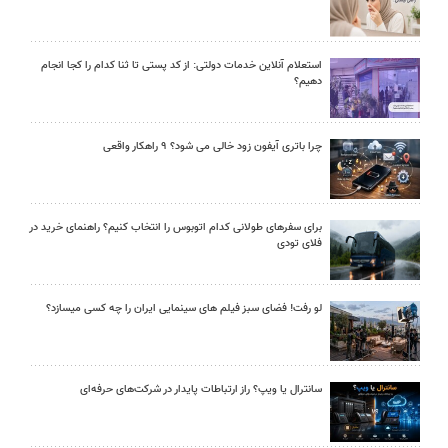
استعلام آنلاین خدمات دولتی: از کد پستی تا ثنا کدام را کجا انجام
دهیم؟
چرا باتری آیفون زود خالی می شود؟ ۹ راهکار واقعی
برای سفرهای طولانی کدام اتوبوس را انتخاب کنیم؟ راهنمای خرید در
فلای تودی
لو رفت! فضای سبز فیلم های سینمایی ایران را چه کسی میسازد؟
سانترال یا ویپ؟ راز ارتباطات پایدار در شرکت‌های حرفه‌ای