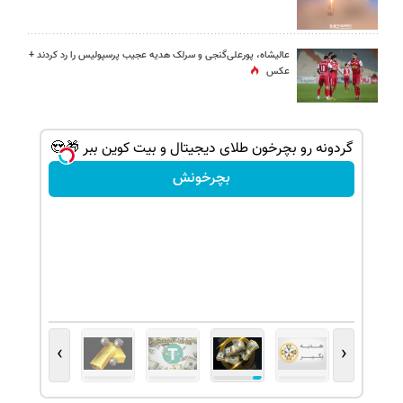
عالیشاه، پورعلی‌گنجی و سرلک هدیه عجیب پرسپولیس را رد کردند +
عکس
ن پوچ | بچرخونش 1000 دلار تتر ببر!
گردونه رو بچرخون طلای دیجیتال و بیت کوین ببر 🎁😍
بچرخونش
›
‹