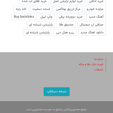
خرید ادکلن
خرید لوازم آرایشی اصل
خرید طلای آب شده
مزایده خودرو
مرکز تزریق بوتاکس
استند تسلیت
اخذ رتبه
آهنگ جدید
خرید دوچرخه برقی
چاپ لیبل
Buy backlinks
صرافی ارز دیجیتال
صندوق طلا
پارتیشن شیشه ای
دانلود اهنگ جدید
رزرو هتل دبی
پارتیشن شیشه ای
درباره ما
قیمت دلار، طلا و سکه
تبلیغات
نسخه دسکتاپ
حقوق همشهری‌آنلاین متعلق به موسسه همشهری است