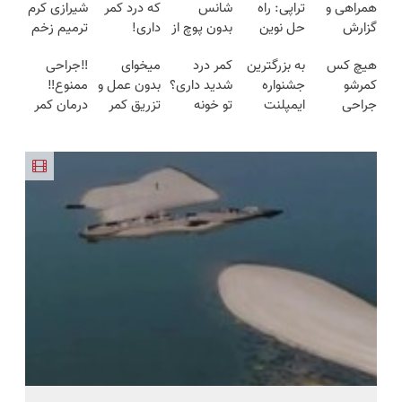
همراهی و
تراپی: راه
شانس
که درد کمر
شیرازی کرم
گزارش
حل نوین
بدون پوچ از
داری!
ترمیم زخم
عملکرد
برای کمردرد
PS5 تا
◗پرسش‌نامه
ایرانی را
هیچ کس
به بزرگترین
کمر درد
میخوای
‼️جراحی
گروه اسنپ
در منزل
آیفون17 و
رو پر کن◖
ساخت!!!
کمرشو
جشنواره
شدید داری؟
بدون عمل و
ممنوع‼️
در ۱۴۰۴
شما
بیت کوین
جراحی
ایمپلنت
تو خونه
تزریق کمر
درمان کمر
🔥
نمیکنه❗
تهران سر
درمانش کن
دردت خوب
درد بدون
درمان
بزنید ! |
(◂پرسش‌نامه
شه؟
جراحی و
کمردرد
فقط ۲۵
رو پرکن)
◂پرسش‌نامه
دوره نقاهت
بدون قرص
میلیون !
رو پرکن
(پرسشنامه)