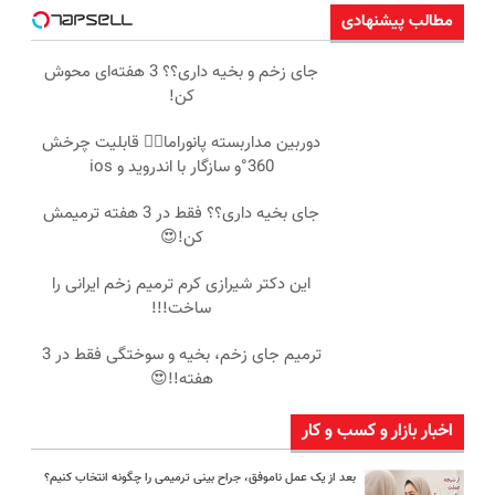
مطالب پیشنهادی
جای زخم و بخیه داری؟؟ 3 هفته‌ای محوش
کن!
دوربین مداربسته پانوراما👈🏻 قابلیت چرخش
360°و سازگار با اندروید و ios
جای بخیه داری؟؟ فقط در 3 هفته ترمیمش
کن!😍
این دکتر شیرازی کرم ترمیم زخم ایرانی را
ساخت!!!
ترمیم جای زخم، بخیه و سوختگی فقط در 3
هفته!!😍
اخبار بازار و کسب و کار
بعد از یک عمل ناموفق، جراح بینی ترمیمی را چگونه انتخاب کنیم؟