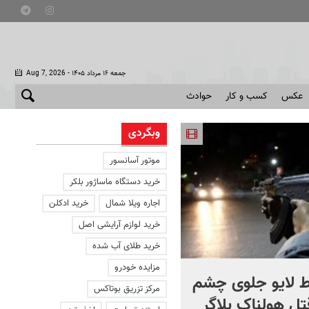
- جمعه ۱۶ مرداد ۱۴۰۵
Aug 7, 2026
عکس
کسب و کار
حوادث
وبگردی
موتور آسانسور
خرید دستگاه ماساژور بلکر
اجاره ویلا شمال
خرید ادکلن
خرید لوازم آرایشی اصل
خرید طلای آب شده
مزایده خودرو
 لایو جلوی چشم
صحنه ای نادر از حیات وح
مرکز تزریق بوتاکس
قتل هولناک بلاگر
ایران در سبلان + فیلم