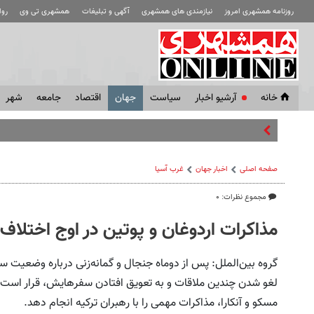
روزنامه همشهری امروز
نیازمندی های همشهری
آگهی و تبلیغات
همشهری تی وی
رو
خانه
آرشیو اخبار
سياست
جهان
اقتصاد
جامعه
شهر
رضاییان با
صفحه اصلی
اخبار جهان
غرب آسیا
مجموع نظرات: ۰
مذاکرات اردوغان و پوتین در اوج اختلاف‌
گروه بین‌الملل: پس از دو‌ماه جنجال و گمانه‌زنی درباره وضعیت س
لغو شدن چندین ملاقات و به تعویق افتادن سفرهایش، قرار است او 
مسکو و آنکارا، مذاکرات مهمی را با رهبران ترکیه انجام دهد.