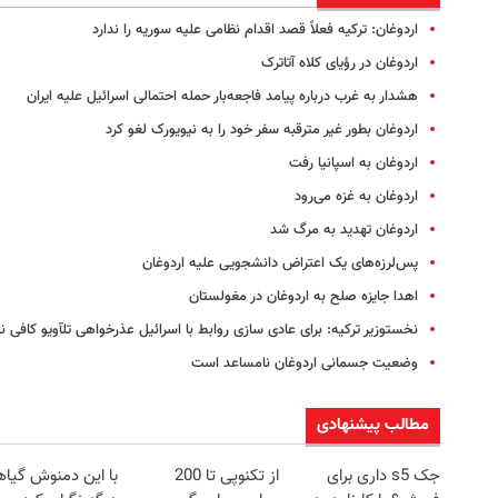
اردوغان: ترکیه فعلاً قصد اقدام نظامی علیه سوریه را ندارد
اردوغان در رؤیای کلاه آتاترک
هشدار به غرب درباره پیامد فاجعه‌بار حمله احتمالی اسرائیل علیه ایران
اردوغان بطور غیر مترقبه سفر خود را به نیویورک لغو کرد
اردوغان به اسپانیا رفت
اردوغان به غزه می‌رود
اردوغان تهدید به مرگ شد
پس‌لرزه‌های یک اعتراض دانشجویی علیه اردوغان
اهدا جایزه صلح به اردوغان در مغولستان
نخست‎وزیر ترکیه: برای عادی سازی روابط با اسرائیل عذرخواهی تل‎آویو کافی نیست
وضعیت جسمانی اردوغان نامساعد است
مطالب پیشنهادی
جک s5 داری برای
از تکنوپی تا 200
با این دمنوش گیا