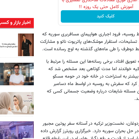
آماری فوری معادلات ساختاری تفسیری با
آموزش کامل حتی یک روزه !!
کلیک کنید
اخبار بازار و کسب
ط روسیه، فرود اجباری هواپیمای مسافربری سوریه که
 تسلیحات، استقرار موشک‌های پاتریوت ناتو و مشارکت
ط دو‌طرف را طی ماه‌های گذشته به اوج رسانده است.
 تعویق افتاد، برخی رسانه‌ها این مسئله را مرتبط با
جباری هواپیمای مسافربری سوریه توسط جنگنده‌های اف16 ترکیه خواندند اما مدت کوتاهی بعد مشخص شد که
و بیشتر به استراحت در خانه خود در حومه مسکو
 کرد که سفرش به روسیه در اواسط ماه دسامبر
مین مسئله شایعات درباره وضعیت جسمانی کسی که
د.
وغان، نخست‌وزیر ترکیه در آستانه سفر پوتین مجبور
ر حل بحران سوریه دارد. خبرگزاری رویترز گزارش داده
 اسد از قدرت و رفع نگرانی‌‌های او در این رابطه قانع