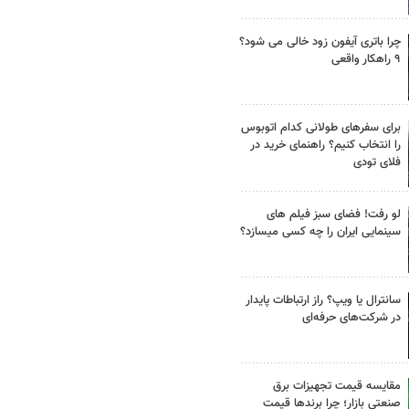
چرا باتری آیفون زود خالی می شود؟
۹ راهکار واقعی
برای سفرهای طولانی کدام اتوبوس
را انتخاب کنیم؟ راهنمای خرید در
فلای تودی
لو رفت! فضای سبز فیلم های
سینمایی ایران را چه کسی میسازد؟
سانترال یا ویپ؟ راز ارتباطات پایدار
در شرکت‌های حرفه‌ای
مقایسه قیمت تجهیزات برق
صنعتی بازار؛ چرا برندها قیمت