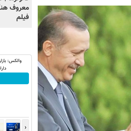
معروف هنگ
فیلم
والکس: بازا
دارا
‹