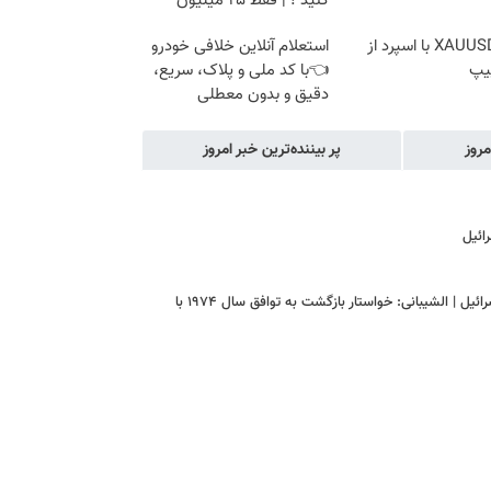
کنید ! | فقط ۲۵ میلیون
ترید XAUUSD با اسپرد از
استعلام آنلاین خلافی خودرو
یپ
👈با کد ملی و پلاک، سریع،
دقیق و بدون معطلی
مروز
پر بیننده‌ترین خبر امروز
اعلام موضع ترکیه درباره مذاکرات ایران و آمریکا | باید و نباید فیدان برای اسرائیل | الشیبانی: خواستار بازگشت به توافق سال ۱۹۷۴ با