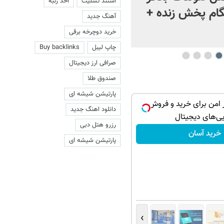
استند تسلیت
اخذ رتبه
ام پخش زنده +
آهنگ جدید
خرید دوچرخه برقی
چاپ لیبل
Buy backlinks
صرافی ارز دیجیتال
صندوق طلا
پارتیشن شیشه ای
ر امن برای خرید و فروش
200سوت نقره هدیه به ازای اولین خرید؛با
دانلود اهنگ جدید
یی‌های دیجیتال
هر مبلغی نقره بخر
رزرو هتل دبی
خرید آسان
کلیک کن!
پارتیشن شیشه ای
›