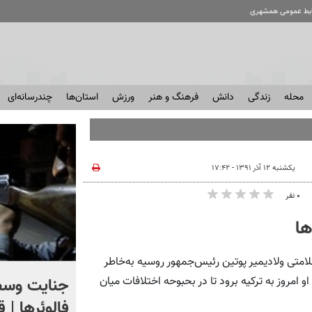
ابط عمومی همشهری
محله
زندگی
دانش
فرهنگ و هنر
ورزش
استان‌ها
چندرسانه‌ای
یکشنبه ۱۲ آذر ۱۳۹۱ - ۱۷:۴۲
۰ نفر
ها
لامتی ولادیمیر پوتین رئیس‌جمهور روسیه به‌خاطر
اگر یک‌بار دیگر ایران به ما
جنایت وسط
امروز به ترکیه برود تا در بحبوحه اختلافات میان
حمله کند فلج می شویم
فالوئرها | 