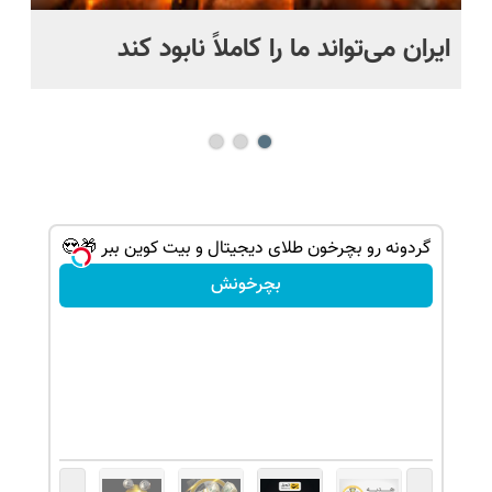
ایران می‌تواند ما را کاملاً نابود کند
اگ
می
گردونه رو بچرخون طلای دیجیتال و بیت کوین ببر 🎁😍
بچرخونش