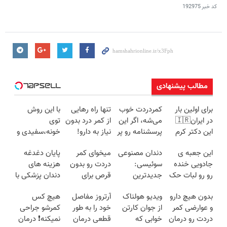
کد خبر
192975
مطالب پیشنهادی
برای اولین بار
کمردردت خوب
تنها راه رهایی
با این روش
در ایران🇮🇷
می‌شه، اگر این
از کمر درد بدون
توی
این دکتر کرم
پرسشنامه رو پر
نیاز به دارو!
خونه،سفیدی و
ترمیم کننده 23
کنی!!
(◂پرسش‌نامه)
زیبایی دندوناتو
این جعبه ی
دندان مصنوعی
میخوای کمر
پایان دغدغه
روزه ساخت!
برگردون
جادویی خنده
سوئیسی:
دردت رو بدون
هزینه های
(40%off)
رو رو لبات حک
جدیدترین
قرص برای
دندان پزشکی با
میکنه
فناوری اروپا،
همیشه خوب
پک سفید
بدون هیچ دارو
ویدیو هولناک
آرتروز مفاصل
هیچ کس
خرید40%تخفیف
سبک و مقاوم |
کنی؟
کننده خانگی
و عوارضی کمر
از جوان کارتن
خود را به طور
کمرشو جراحی
پرداخت قسطی
(◂پرسش‌نامه
دردت رو درمان
خوابی که
قطعی درمان
نمیکنه❗ درمان
رو پر کن)