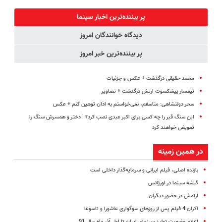
کن!
میلیاردر شد.
کنید!
کمردرد بدون
(پرسش‌نامه)
آموزش رایگان
◗پرسش‌نامه◖
قرص
پر بیننده‌ترین اخبار سینما
(پرسشنامه)
دیدگاه خوانندگان امروز
پر بیننده‌ترین خبر امروز
محمد حقیقی درگذشت + عکس و جزئیات
تیمسار پیشکسوت ارتش درگذشت + تصاویر
سحر دولتشاهی: متاسفم، نمی‌خواستم به اذان توهین کنم +‌ عکس
این سنگ قبر را چه کسی برای اکبر عبدی نصب کرد؟ | دختر و همسرش سنگ را
تعویض خواهند کرد
در همین زمینه
بازنده اصلی، فیلم ایرانی و سرمایه‌گذار داخلی است
گیشه سینما در اورژانس
آرامش در حضور دیگران
اکران 4 فیلم پس از روزهای سوگواری عاشورا و تاسوعا
اعلام وضعیت تولید سینمای ایران تا اول آذر ماه سال 91