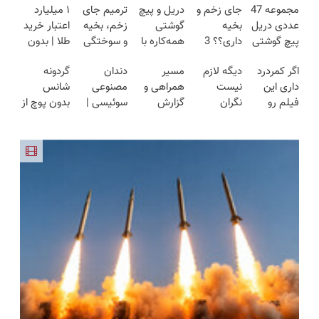
مجموعه 47
جای زخم و
دریل و پیچ
ترمیم جای
۱ میلیارد
عددی دریل
بخیه
گوشتی
زخم، بخیه
اعتبار خرید
پیچ گوشتی
داری؟؟ 3
همه‌کاره با
و سوختگی
طلا | بدون
شارژی
هفته‌ای
گیربکس
فقط در 3
ضامن و
اگر کمردرد
دیگه لازم
مسیر
دندان
گردونه
(تخفیف به
محوش کن!
هوشمند ⚙️
هفته!!😍
چک
داری این
نیست
همراهی و
مصنوعی
شانس
مدت
(نصف
فیلم رو
نگران
گزارش
سوئیسی |
بدون پوچ از
محدود)
قیمت بازار
ببین!
کمردرد
عملکرد
سبک،
PS5 تا
🔥)
◗پرسش‌نامه
باشی. ارائه
گروه اسنپ
مقاوم،
آیفون17 و
رو پر کن◖
راهکار موثر
در ۱۴۰۴
طبیعی!
بیت کوین
ویزیت
🔥
رایگان+پرداخت
اقساطی😍