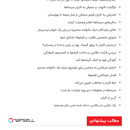
بازگشت التهاب و جنجال به اکران سینماها
اعتراض به اکران فیلم جنجالی از نماز جمعه تا بهارستان
سالن‌های سینماها اعلام وضعیت کردند
دفاع سازندگان «یک خانواده محترم» در برابر یک اتهام دردسرساز
شورای تخصصی نظارت بر فیلم‌ها تشکیل شود
از بحران اکران تا رونق گیشه، بهار در پاییز یا شنا در زمستان؟
بررسی فرآیند نظارتی بر ساخت فیلمها در کمیسیون فرهنگی
آلودگی هوا به کمک گیشه‌ها آمد
احضار ضرغامی به مجلس برای توضیح درباره یک خانواده محترم
فصل خودکشی فیلم‌ها
خط قرمز را مخاطب تعیین می‌کند
سینماها در تعطیلات دو روزه پایتخت باز است
گریز از اکران
یک عکس از سکانس حذف شده «من مادر هستم»
مطالب پیشنهادی