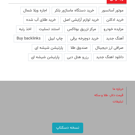
موتور آسانسور
خرید دستگاه ماساژور بلکر
اجاره ویلا شمال
خرید ادکلن
خرید لوازم آرایشی اصل
خرید طلای آب شده
مزایده خودرو
مرکز تزریق بوتاکس
استند تسلیت
اخذ رتبه
آهنگ جدید
خرید دوچرخه برقی
چاپ لیبل
Buy backlinks
صرافی ارز دیجیتال
صندوق طلا
پارتیشن شیشه ای
دانلود اهنگ جدید
رزرو هتل دبی
پارتیشن شیشه ای
درباره ما
قیمت دلار، طلا و سکه
تبلیغات
نسخه دسکتاپ