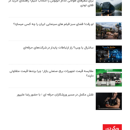
برای سفرهای طولانی کدام اتوبوس را انتخاب کنیم؟ راهنمای خرید در
فلای تودی
لو رفت! فضای سبز فیلم های سینمایی ایران را چه کسی میسازد؟
سانترال یا ویپ؟ راز ارتباطات پایدار در شرکت‌های حرفه‌ای
مقایسه قیمت تجهیزات برق صنعتی بازار؛ چرا برندها قیمت متفاوتی
دارند؟
نقش مکمل در مسیر ورزشکاران حرفه ای ؛ با حضور رضا علیپور
وبگردی