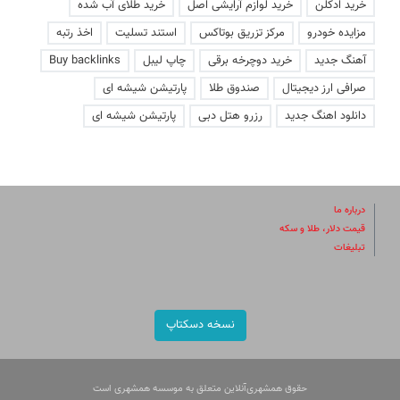
خرید ادکلن
خرید لوازم آرایشی اصل
خرید طلای آب شده
مزایده خودرو
مرکز تزریق بوتاکس
استند تسلیت
اخذ رتبه
آهنگ جدید
خرید دوچرخه برقی
چاپ لیبل
Buy backlinks
صرافی ارز دیجیتال
صندوق طلا
پارتیشن شیشه ای
دانلود اهنگ جدید
رزرو هتل دبی
پارتیشن شیشه ای
درباره ما
قیمت دلار، طلا و سکه
تبلیغات
نسخه دسکتاپ
حقوق همشهری‌آنلاین متعلق به موسسه همشهری است