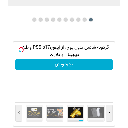
گردونه شانس بدون پوچ، از آیفون17تا PS5 و طلای
دیجیتال و دلار🔥
بچرخونش
›
‹