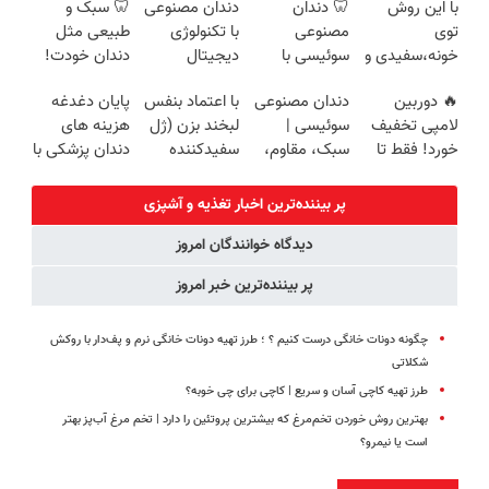
با این روش
🦷 دندان
دندان مصنوعی
🦷 سبک و
روزه ساخت!
سبک و مقاوم |
360°و سازگار با
اقساطی هم
توی
مصنوعی
با تکنولوژی
طبیعی مثل
پرداخت قسطی
اندروید و ios
داریم!😍 | 📍
خونه،سفیدی و
سوئیسی با
دیجیتال
دندان خودت!
تهران
زیبایی دندوناتو
تکنولوژی
سوئیسی🇨🇭
نصب آسان و
🔥 دوربین
دندان مصنوعی
با اعتماد بنفس
پایان دغدغه
برگردون
دیجیتال |
پرداخت
لامپی تخفیف
سوئیسی |
لبخند بزن (ژل
هزینه های
(40%off)
پرداخت در 4
اقساطی 💳 📍
خورد! فقط تا
سبک، مقاوم،
سفیدکننده
دندان پزشکی با
قسط |📍 تهران
تهران
آخر امروز 🔥
طبیعی! ویزیت
دندان40%تخفیف)
پک سفید
رایگان+پرداخت
کننده خانگی
پر بیننده‌ترین اخبار تغذیه و آشپزی
اقساطی😍
دیدگاه خوانندگان امروز
پر بیننده‌ترین خبر امروز
چگونه دونات خانگی درست کنیم ؟ ؛ طرز تهیه دونات خانگی نرم و پف‌دار با روکش
شکلاتی
طرز تهیه کاچی آسان و سریع | کاچی برای چی خوبه؟
بهترین روش خوردن تخم‌مرغ که بیشترین پروتئین را دارد | تخم مرغ آب‌پز بهتر
است یا نیمرو؟