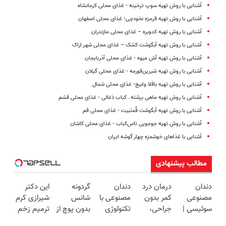
آشنایی با روش تهیه سوپ ترخینه - غذای محلی کرمانشاه
آشنایی با روش تهیه‌ قرمزه نخودچی؛ غذای محلی اصفهان
آشنایی با روش تهیه کدوبره – غذای محلی مازندران
آشنایی با روش تهیه آبگوشت کشک – غذای محلی شهر اراک
آشنایی با روش تهیه آش میوه - غذای محلی آذربایجان
آشنایی با روش تهیه شیرین‌قورمه - غذای محلی گیلان
آشنایی با روش تهیه باقلا وابیج- غذای محلی شمال
آشنایی با روش تهیه ماهى برشته ـ کباب ذغالى - غذای محلی قشم
آشنایی با روش تهیه آبگوشت قُمنَبیت - غذای محلی قم
آشنایی با روش تهیه جوجویی تاس‌کباب - غذای محلی کاشان
آشنایی با غذاهای خوشمزه چهار گوشه ایران
مطالب پیشنهادی
دندان
درمان درد
دندان
گردونه
این دکتر
مصنوعی
کمر بدون
مصنوعی با
شانس
شیرازی کرم
سوئیسی |
جراحی،
تکنولوژی
بدون پوچ از
ترمیم زخم
سبک،
تزریق ◀
دیجیتال
PS5 تا
ایرانی را