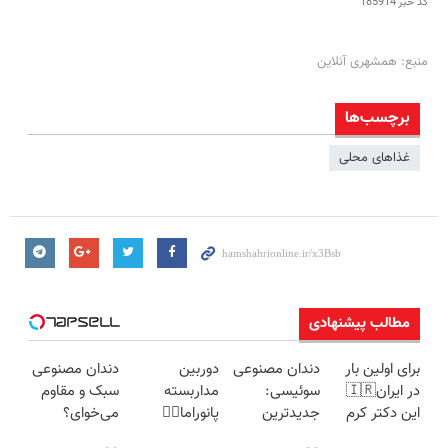
کد خبر
185914
منبع: همشهری آنلاین
برچسب‌ها
غذاهای محلی
مطالب پیشنهادی
برای اولین بار
دندان مصنوعی
دوربین
دندان مصنوعی
در ایران🇮🇷
سوئیسی:
مداربسته
سبک و مقاوم
این دکتر کرم
جدیدترین
پانوراما👈🏻
می‌خوای؟
ترمیم کننده 23
فناوری اروپا،
قابلیت چرخش
پرداخت