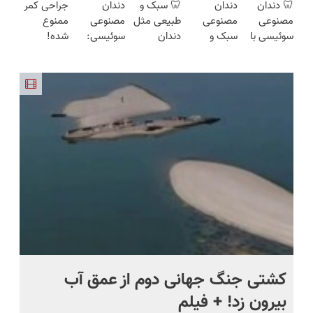
🦷 دندان
دندان
🦷 سبک و
دندان
جراحی کمر
مقاوم،
پرسش‌نامه
سوئیسی
آیفون17 و
ساخت!!!
مصنوعی
مصنوعی
طبیعی مثل
مصنوعی
ممنوع
طبیعی!
رو پر کن ▶
🇨🇭
بیت کوین
سوئیسی با
سبک و
دندان
سوئیسی:
شده!
ویزیت
🔥
تکنولوژی
مقاوم
خودت!
جدیدترین
میخوای
رایگان+پرداخت
دیجیتال |
می‌خوای؟
نصب آسان
فناوری
کمرت رو در
اقساطی😍
پرداخت در
پرداخت
و پرداخت
اروپا، سبک
منزل درمان
4 قسط |📍
اقساطی هم
اقساطی 💳
و مقاوم |
کنی؟
تهران
داریم!😍 |
📍 تهران
پرداخت
((پرسش‌نامه))
📍تهران
قسطی
ماه +
کشتی‌ جنگ جهانی دوم از عمق آب
اف
بیرون زد! + فیلم
ما