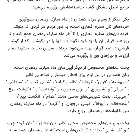
مردم همدان معتقدند، هر کس مراد و حاجتی داشته باشد با پخش و
توزیع آجیل مشکل گشا، خواسته‌هایش برآورده می‌شود.
یکی دیگر از رسوم مردم همدان در ماه مبارک رمضان جمع‌آوری
خرده‌های نان سفره افطاری است، به باور مردم هر فردی که بتواند
خرده نان‌های سفره افطاری را تا آخر ماه مبارک رمضان جمع کند و تا
روز عید قربان آن را نزد خود نگهدارد و آنها را در آبگوشتی که از گوشت
قربانی در عید قربان تهیه می‌شود، بریزد و سپس بخورد، خداوند تمام
آرزوها و نیازهای وی را برآورده می‌کند.
پخت غذاهای مخصوص از دیگر آیین‌های ماه مبارک رمضان است،
زنان همدانی در این ایام برای افطار، بیشتر از غذاهایی نظیر
"آش‌رشته"، "فرنی"، "ترحلوا"، "طاس کباب"، "شامی کباب "، "سرداشی"
، " بورانی" و "شیربرنج " و برای سحری نیز "رشته‌پلو" و " آبگوشت مرغ
" می‌پزند. پخت شیرینی‌های محلی مانند "کماج"، "انگشت پیچ"،
"پنجه‌خاله" ، "یوخا"، "نیس درجهان" و "اگرده" در ماه مبارک رمضان
بین خانواده‌های همدانی رواج دارد.
پخت و پز نان‌های مخصوص محلی نظیر "نان اوفاق"، " نان گرده چرب
" و "نان شاتی" نیز از دیگر آیین‌هایی است که زنان همدان همه ساله