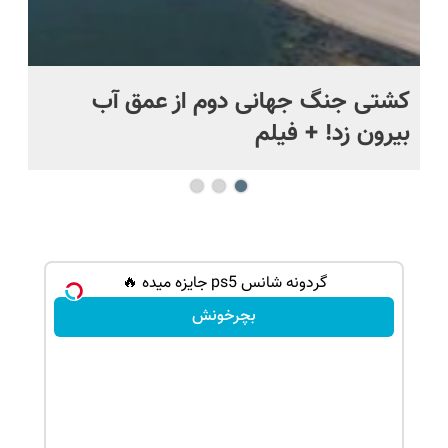
.
کشتی‌ جنگ جهانی دوم از عمق آب
اف
بیرون زد! + فیلم
ما
گردونه شانس ps5 جایزه میده 🔥
بچرخونش