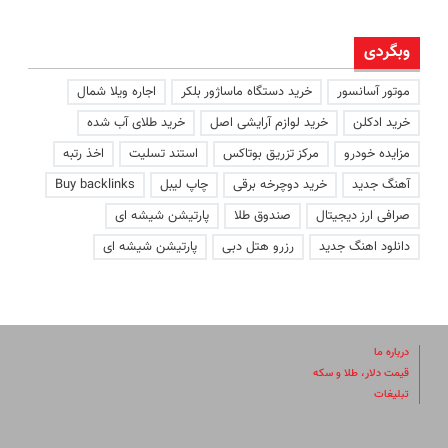
وبگردی
موتور آسانسور
خرید دستگاه ماساژور بلکر
اجاره ویلا شمال
خرید ادکلن
خرید لوازم آرایشی اصل
خرید طلای آب شده
مزایده خودرو
مرکز تزریق بوتاکس
استند تسلیت
اخذ رتبه
آهنگ جدید
خرید دوچرخه برقی
چاپ لیبل
Buy backlinks
صرافی ارز دیجیتال
صندوق طلا
پارتیشن شیشه ای
دانلود اهنگ جدید
رزرو هتل دبی
پارتیشن شیشه ای
درباره ما
قیمت دلار، طلا و سکه
تبلیغات