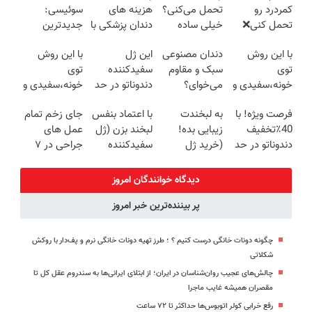
کمردرد رو
تحمل می‌کنی؟
هزینه های
سوئیسی:
تحمل کنی❌
خیلی ساده
دندان پزشکی با
جدیدترین
درمان بدون
درمنزل
پک سفید
فناوری اروپا،
با این روش
دندان مصنوعی
این ژل
با این روش
جراحی و قرص
درمانش کن
کننده خانگی
سبک و مقاوم |
توی
سبک و مقاوم
سفیدکننده
توی
(پرسشنامه)
پرداخت قسطی
خونه،سفیدی و
می‌خوای؟
دندوناتو در حد
خونه،سفیدی و
زیبایی دندوناتو
پرداخت
لمینت سفید
زیبایی دندوناتو
فرصت ویژه! با
به لبخندت
با اعتماد بنفس
جای زخم تمام
برگردون
اقساطی هم
میکنه(40%تخفیف)
برگردون(40%off)
40٪تخفیف
زیبایی بده!
لبخند بزن (ژل
عمل های
(40%off)
داریم!😍 | 📍
دندوناتو در حد
(خرید ژل
سفیدکننده
جراحی در ۷
تهران
کامپوزیت
سفیدکننده
دندان40%تخفیف)
روز درمان شد!
سفید کن
دندان
(فوری مشاوره
دیدگاه خوانندگان امروز
با40%تخفیف)
بگیرید)
پر بیننده‌ترین خبر امروز
چگونه دونات خانگی درست کنیم ؟ ؛ طرز تهیه دونات خانگی نرم و پف‌دار با روکش
شکلاتی
چالش‌های عجیب روان‌شناسان در ایران؛ از ابتلای ایرانی‌ها به سندروم عقل کل تا
مقصران همیشه غایب ماجرا
رفع خرابی کولر اتوبوس‌ها حداکثر تا ۷۲ ساعت