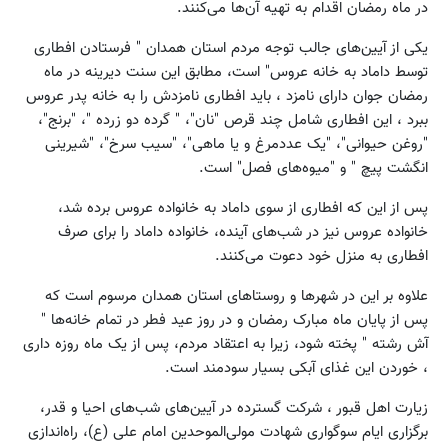
در ماه رمضان اقدام به تهیه آن‌ها می‌کنند.
یکی از آیین‌های جالب توجه مردم استان همدان " فرستادن افطاری
توسط داماد به خانه عروس" است، مطابق این سنت دیرینه در ماه
رمضان جوان دارای نامزد ، باید افطاری نامزدش را به خانه پدر عروس
ببرد ، این افطاری شامل چند قرص "نان"، " گرده دو زرده "، "برنج"،
"روغن حیوانی"، "یک عددمرغ و یا ماهی"، "سیب سرخ"، "شیرینی
انگشت پیچ " و "میوه‌های فصل" است.
پس از این که افطاری از سوی داماد به خانواده عروس برده شد،
خانواده عروس نیز در شب‌های آینده، خانواده داماد را برای صرف
افطاری به منزل خود دعوت می‌کنند.
علاوه بر این در شهرها و روستاهای استان همدان مرسوم است که
پس از پایان ماه مبارک رمضان و در روز عید فطر در تمام خانه‌ها "
آش رشته " پخته شود، زیرا به اعتقاد مردم، پس از یک ماه روزه داری
، خوردن این غذای آبکی بسیار سودمند است.
زیارت اهل قبور ، شرکت گسترده در آیین‌های شب‌های احیا و قدر،
برگزاری ایام سوگواری شهادت مولی‌الموحدین امام علی (ع)، راه‌اندازی