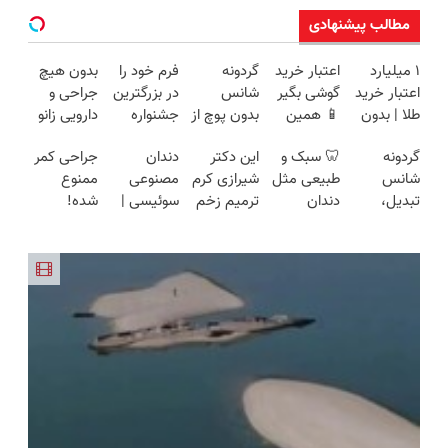
مطالب پیشنهادی
۱ میلیارد
اعتبار خرید
گردونه
فرم خود را
بدون هیچ
اعتبار خرید
گوشی بگیر
شانس
در بزرگترین
جراحی و
طلا | بدون
📱 همین
بدون پوچ از
جشنواره
دارویی زانو
ضامن و
حالا
PS5 تا
ایمپلنت
درد خود را
گردونه
🦷 سبک و
این دکتر
دندان
جراحی کمر
چک
درخواست
آیفون17 و
تهران پر
درمان کنید
شانس
طبیعی مثل
شیرازی کرم
مصنوعی
ممنوع
اعتبار بده
بیت کوین
کنید ! |
◀ پرسش
تبدیل،
دندان
ترمیم زخم
سوئیسی |
شده!
🎯
🔥
فقط ۲۵
نامه ▶
بچرخون
خودت!
ایرانی را
سبک،
میخوای
میلیون
جایزه ببر
نصب آسان
ساخت!!!
مقاوم،
کمرت رو در
و پرداخت
طبیعی!
منزل درمان
اقساطی 💳
ویزیت
کنی؟
📍 تهران
رایگان+پرداخت
((پرسش‌نامه))
اقساطی😍