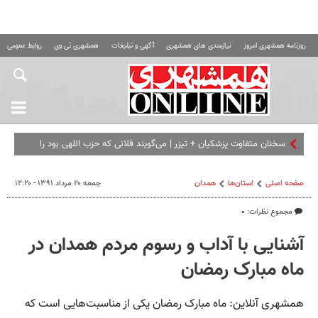
روزنامه همشهری امروز
نیازمندی های همشهری
آگهی و تبلیغات
همشهری تی وی
روابط عمومی ه
سخنان متفاوت پزشکیان + تیزر | می‌گویند فلانی که حزب اللهی بود را
برداشته ای... | امشب ب
صفحه اصلی
استان‌ها
همدان
جمعه ۲۰ مرداد ۱۳۹۱ - ۱۲:۲۰
مجموع نظرات: ۰
آشنایی با آداب و رسوم مردم همدان در
ماه مبارک رمضان
همشهری آنلاین: ماه مبارک رمضان یکی از مناسبت‌هایی است که