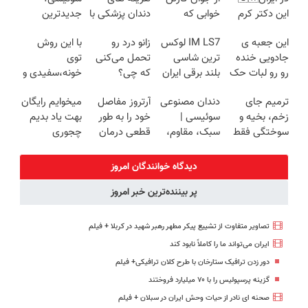
این دکتر کرم
خوابی که
دندان پزشکی با
جدیدترین
ترمیم کننده 23
میلیاردر شد.
پک سفید
فناوری اروپا،
این جعبه ی
IM LS7 لوکس
زانو درد رو
با این روش
روزه ساخت!
آموزش رایگان
کننده خانگی
سبک و مقاوم |
جادویی خنده
ترین شاسی
تحمل می‌کنی
توی
پرداخت قسطی
رو رو لبات حک
بلند برقی ایران
که چی؟
خونه،سفیدی و
میکنه
راه‌حلش
زیبایی دندوناتو
ترمیم جای
دندان مصنوعی
آرتروز مفاصل
میخوایم رایگان
خرید40%تخفیف
همین‌جاست!
برگردون
زخم، بخیه و
سوئیسی |
خود را به طور
بهت یاد بدیم
(40%off)
سوختگی فقط
سبک، مقاوم،
قطعی درمان
چجوری
در 3 هفته!!😍
طبیعی! ویزیت
کنید!
پولدارشی! باور
رایگان+پرداخت
◗پرسش‌نامه◖
نداری امتحانش
دیدگاه خوانندگان امروز
اقساطی😍
مجانیه
پر بیننده‌ترین خبر امروز
تصاویر متفاوت از تشییع پیکر مطهر رهبر شهید در کربلا + فیلم
ایران می‌تواند ما را کاملاً نابود کند
دور زدن ترافیک ستارخان با طرح کلان ترافیکی+ فیلم
گزینه پرسپولیس را با ۷۰ میلیارد فروختند
صحنه ای نادر از حیات وحش ایران در سبلان + فیلم