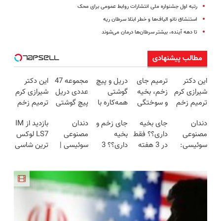
رتبه اول جشنواره ملی انتشارات روابط عمومی برای محک
استنشاق نانو الیاف‌ها و خطر ابتلا سرطان ریه
تا دهه آینده، بیشتر سرطان‌ها درمان می‌شوند
مطالب پیشنهادی
این دکتر
ترمیم جای
دریل و پیچ
مجموعه 47
این دکتر
شیرازی کرم
زخم، بخیه
گوشتی
عددی دریل
شیرازی کرم
ترمیم زخم
و سوختگی
همه‌کاره با
پیچ گوشتی
ترمیم زخم
ایرانی را
فقط در 3
گیربکس
شارژی
ایرانی را
دندان
جای بخیه
جای زخم و
دندان
بازدید از IM
ساخت!!!
هفته!!😍
هوشمند ⚙️
(تخفیف به
ساخت!!!
مصنوعی
داری؟؟ فقط
بخیه
مصنوعی
LS7 لوکس
(نصف
مدت
سوئیسی:
در 3 هفته
داری؟؟ 3
سوئیسی |
ترین شاسی
قیمت بازار
محدود)
جدیدترین
ترمیمش
هفته‌ای
سبک،
بلند برقی
🔥)
فناوری
کن!😍
محوش کن!
مقاوم،
ایران در
اروپا، سبک
طبیعی!
باشگاه
و مقاوم |
ویزیت
انقلاب
پرداخت
رایگان+پرداخت
قسطی
اقساطی😍