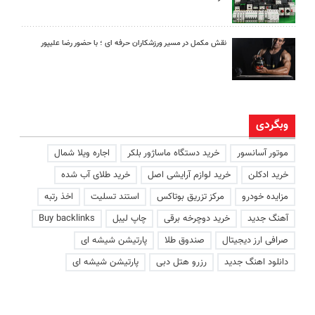
نقش مکمل در مسیر ورزشکاران حرفه ای ؛ با حضور رضا علیپور
وبگردی
موتور آسانسور
خرید دستگاه ماساژور بلکر
اجاره ویلا شمال
خرید ادکلن
خرید لوازم آرایشی اصل
خرید طلای آب شده
مزایده خودرو
مرکز تزریق بوتاکس
استند تسلیت
اخذ رتبه
آهنگ جدید
خرید دوچرخه برقی
چاپ لیبل
Buy backlinks
صرافی ارز دیجیتال
صندوق طلا
پارتیشن شیشه ای
دانلود اهنگ جدید
رزرو هتل دبی
پارتیشن شیشه ای