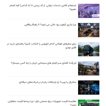
استعلام آنلاین خدمات دولتی: از کد پستی تا ثنا کدام را کجا انجام
دهیم؟
چرا باتری آیفون زود خالی می شود؟ ۹ راهکار واقعی
برای سفرهای طولانی کدام اتوبوس را انتخاب کنیم؟ راهنمای خرید در
فلای تودی
لو رفت! فضای سبز فیلم های سینمایی ایران را چه کسی میسازد؟
سانترال یا ویپ؟ راز ارتباطات پایدار در شرکت‌های حرفه‌ای
مقایسه قیمت تجهیزات برق صنعتی بازار؛ چرا برندها قیمت متفاوتی
دارند؟