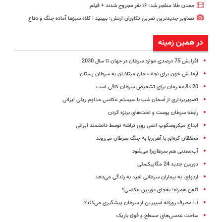
معدن طلا منفجر شد؛ ۱۶ نفر مجروح شدند + فیلم
تصاویر جدیدترین تمرین تکاوران ارتش؛ ببینید | کلاه سبزها آماده جنگ و دفاع
در همین زمینه
افزایش 75 درصدی موارد سرطان در جهان تا سال 2030
آزمایش خون برای نجات جان مبتلایان به سرطان پستان
20 دقیقه زمان برای تشخیص سرطان کافی‌ است
تصویربرداری از آسمان شب با سیستم عکاسی مداوم ریلی ایرانی
رابطه سرطان پوست و تخت‌های برنزه کردن
ابداع میکروسکوپ اتمی روی تراشه توسط دانشمند ایرانی
محققان کره‌ای با آهن‌ربا به جنگ سرطان می‌روند
آب‌معدنی هم سرطان‌زا می‌شود
دوربین جدید 24 مگاپیکسلی
ازدواج، به بیماران سرطانی امید به زندگی می‌دهد
تلفن همراه؛ به‌جای دوربین‌ عکاسی؟
آیا مصرف روزانه آسپیرین از سرطان پیشگیری می‌کند؟
ساخت عدسی‌های مسطح و فوق باریک