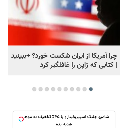
ی
چرا آمریکا از ایران شکست خورد؟ +ببینید
اس
| کتابی که ژاپن را غافلگیر کرد
ک جهت
شامپو جلبک اسپیرولینارو با ۴۵٪ تخفیف به موهات
هدیه بده