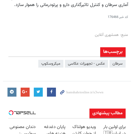
آماری سرطان و کنترل تاثیرگذاری دارو و پرتودرمانی را هموار سازد.
کد خبر
176466
منبع: همشهری آنلاین
برچسب‌ها
سرطان
عکس - تجهیزات عکاسی
میکروسکوپ
مطالب پیشنهادی
برای اولین بار
ویدیو هولناک
پایان دغدغه
دندان مصنوعی
در ایران🇮🇷
از جوان کارتن
هزینه های
سوئیسی: