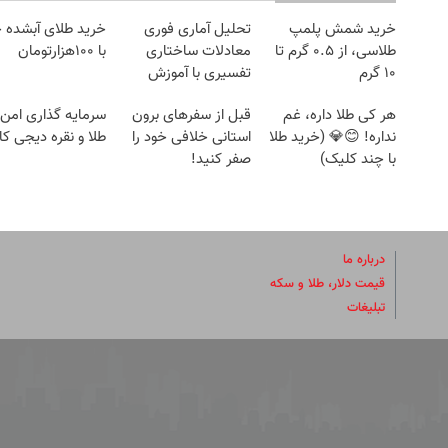
خرید شمش پلمپ
تحلیل آماری فوری
خرید طلای آبشده 
طلاسی، از ۰.۵ گرم تا
معادلات ساختاری
با ۱۰۰هزارتومان
۱۰ گرم
تفسیری با آموزش
کامل حتی یک روزه !!
هر کی طلا داره، غم
قبل از سفرهای برون
سرمایه گذاری امن ب
نداره! 😊💎 (خرید طلا
استانی خلافی خود را
طلا و نقره دیجی کال
با چند کلیک)
صفر کنید!
درباره ما
قیمت دلار، طلا و سکه
تبلیغات