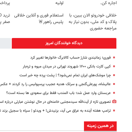
اجاره کن.
اولیه
پرداخ
خلافی خودروتو الان ببین، با
استعلام فوری و آنلاین خلافی
پلاک و کد ملی، بدون نیاز به
پلیس راهور🚨
صفر پ
مراجعه حضوری
دیدگاه خوانندگان امروز
فوری؛ زمانبندی‌ شارژ حساب کالابرگ خانوارها تغییر کرد
کپی کارت بانکی ۱۲۰۰ شهروند تهرانی در میدان میوه و تره‌بار
چرا موشک‌های ایران تمام نمی‌شود؟ | پشت پرده چه خبر است
عالیشاه، پورعلی‌گنجی و سرلک هدیه عجیب پرسپولیس را رد کردند + عکس
عربستان وارد عمل شد؛ باب المندب فقط برای سعودی ها بسته است؟
تصویری تازه از آیت‌الله سیدمجتبی خامنه‌ای در حال نوشتن عبارتی درباره اسر
ترامپ هفته آینده به عراق می آید، بزنیدش! + ویدئو | سپاه با سجیل بزند تا.
در همین زمینه