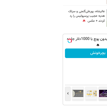
عالیشاه، پورعلی‌گنجی و سرلک
هدیه عجیب پرسپولیس را رد
کردند + عکس
گردونه شانس بدون پوچ با 1000دلار جایزه
🔥
بچرخونش
›