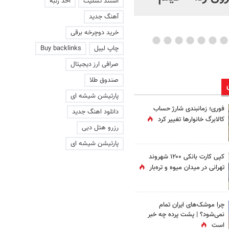
استند تسلیت
اخذ رتبه
عاشقانه با یک زن
آهنگ جدید
خرید دوچرخه برقی
چاپ لیبل
Buy backlinks
صرافی ارز دیجیتال
صندوق طلا
پارتیشن شیشه ای
فوری؛ زمانبندی‌ شارژ حساب
دانلود اهنگ جدید
کالابرگ خانوارها تغییر کرد
رزرو هتل دبی
پارتیشن شیشه ای
کپی کارت بانکی ۱۲۰۰ شهروند
تهرانی در میدان میوه و تره‌بار
چرا موشک‌های ایران تمام
نمی‌شود؟ | پشت پرده چه خبر
است