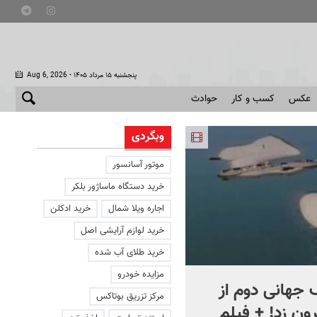
- پنجشنبه ۱۵ مرداد ۱۴۰۵
Aug 6, 2026
عکس
کسب و کار
حوادث
وبگردی
موتور آسانسور
خرید دستگاه ماساژور بلکر
اجاره ویلا شمال
خرید ادکلن
خرید لوازم آرایشی اصل
خرید طلای آب شده
مزایده خودرو
جهانی دوم از
افشای اطلاعات برای ترور
مرکز تزریق بوتاکس
ون زد! + فیلم
بارون ترامپ | ماجرای قرار