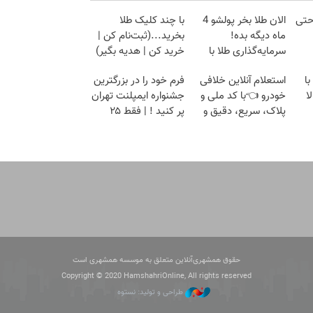
حتی
الان طلا بخر پولشو 4
با چند کلیک طلا
ماه دیگه بده!
بخرید...(ثبت‌نام کن |
سرمایه‌گذاری طلا با
خرید کن | هدیه بگیر)
اقساط بی‌بهره
ا
استعلام آنلاین خلافی
فرم خود را در بزرگترین
ا
خودرو 👈با کد ملی و
جشنواره ایمپلنت تهران
پلاک، سریع، دقیق و
پر کنید ! | فقط ۲۵
بدون معطلی
میلیون
حقوق همشهری‌آنلاین متعلق به موسسه همشهری است
Copyright © 2020 HamshahriOnline, All rights reserved
طراحی و تولید: نستوه