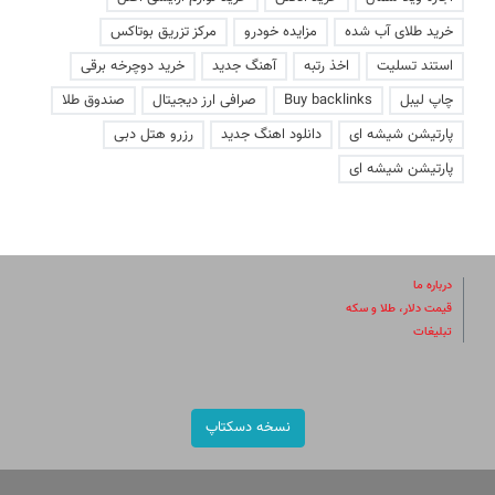
خرید طلای آب شده
مزایده خودرو
مرکز تزریق بوتاکس
استند تسلیت
اخذ رتبه
آهنگ جدید
خرید دوچرخه برقی
چاپ لیبل
Buy backlinks
صرافی ارز دیجیتال
صندوق طلا
پارتیشن شیشه ای
دانلود اهنگ جدید
رزرو هتل دبی
پارتیشن شیشه ای
درباره ما
قیمت دلار، طلا و سکه
تبلیغات
نسخه دسکتاپ