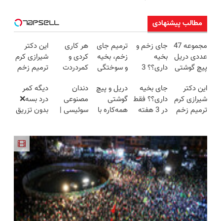
مطالب پیشنهادی
مجموعه 47
جای زخم و
ترمیم جای
هر کاری
این دکتر
عددی دریل
بخیه
زخم، بخیه
کردی و
شیرازی کرم
پیچ گوشتی
داری؟؟ 3
و سوختگی
کمردردت
ترمیم زخم
شارژی
هفته‌ای
فقط در 3
درمان نشد؟
ایرانی را
این دکتر
جای بخیه
دریل و پیچ
دندان
دیگه کمر
(تخفیف به
محوش کن!
هفته!!😍
پر کردن
ساخت!!!
شیرازی کرم
داری؟؟ فقط
گوشتی
مصنوعی
درد بسه❌
مدت
پرسشنامه و
ترمیم زخم
در 3 هفته
همه‌کاره با
سوئیسی |
بدون تزریق
محدود)
دریافت راه
ایرانی را
ترمیمش
گیربکس
سبک،
در منزل
حل
ساخت!!!
کن!😍
هوشمند ⚙️
مقاوم،
درمانش
(نصف
طبیعی!
کن✅
قیمت بازار
ویزیت
◀پرسش‌نامه
🔥)
رایگان+پرداخت
پر کن▶
اقساطی😍