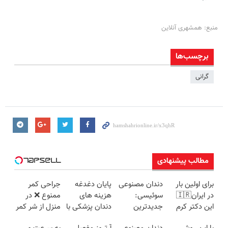
منبع: همشهری آنلاین
برچسب‌ها
گرانی
مطالب پیشنهادی
برای اولین بار
دندان مصنوعی
پایان دغدغه
جراحی کمر
در ایران🇮🇷
سوئیسی:
هزینه های
ممنوع ❌ در
این دکتر کرم
جدیدترین
دندان پزشکی با
منزل از شر کمر
ترمیم کننده 23
فناوری اروپا،
پک سفید
درد خلاص