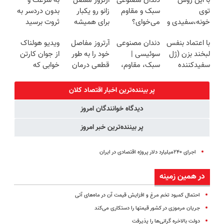
با این روش
دندان مصنوعی
آرتروز مفصل
به سرعت و
روزه ساخت!
سبک و مقاوم |
کننده خانگی
شوید◂پرسش‌نامه
توی
سبک و مقاوم
زانو رو یکبار
بدون دردسر به
پرداخت قسطی
خونه،سفیدی و
می‌خوای؟
برای همیشه
ثروت برسید
زیبایی دندوناتو
پرداخت
درمان کن!
(دوره کاملا
با اعتماد بنفس
دندان مصنوعی
آرتروز مفاصل
ویدیو هولناک
برگردون
اقساطی هم
◗پرسش‌نامه◖
رایگان
لبخند بزن (ژل
سوئیسی |
خود را به طور
از جوان کارتن
(40%off)
داریم!😍 | 📍
پولسازی)
سفیدکننده
سبک، مقاوم،
قطعی درمان
خوابی که
تهران
دندان40%تخفیف)
طبیعی! ویزیت
کنید!
میلیاردر شد.
رایگان+پرداخت
◗پرسش‌نامه◖
آموزش رایگان
پر بیننده‌ترین اخبار اقتصاد كلان
اقساطی😍
دیدگاه خوانندگان امروز
پر بیننده‌ترین خبر امروز
اجرای ۲۴۰میلیارد دلار پروژه اقتصادی در ایران
در همین زمینه
احتمال کمبود تخم مرغ و افزایش قیمت آن در ماه‌های آتی
جریان مرموزی در کشور قیمت‎ها را دستکاری می‌کند
دولت بالاخره گرانی‌ها را پذیرفت