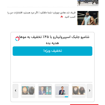
فریاد تند هادی چوپان؛‌ شما دلقکید | اگر مرد هستید افتخارات من را
کسب کنید
ک جهت
شامپو جلبک اسپیرولینارو با ۴۵٪ تخفیف به موهات
هدیه بده
تخفیف ویژه!
›
‹