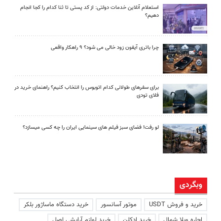
استعلام آنلاین خدمات دولتی: از کد پستی تا ثنا کدام را کجا انجام
دهیم؟
چرا باتری آیفون زود خالی می شود؟ ۹ راهکار واقعی
برای سفرهای طولانی کدام اتوبوس را انتخاب کنیم؟ راهنمای خرید در
فلای تودی
لو رفت! فضای سبز فیلم های سینمایی ایران را چه کسی میسازد؟
وبگردی
خرید و فروش USDT
موتور آسانسور
خرید دستگاه ماساژور بلکر
اجاره ویلا شمال
خرید ادکلن
خرید لوازم آرایشی اصل