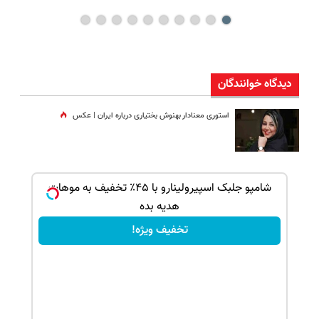
دیدگاه خوانندگان
استوری معنادار بهنوش بختیاری درباره ایران | عکس
بک!
شامپو جلبک اسپیرولینارو با ۴۵٪ تخفیف به موهات
هدیه بده
تخفیف ویژه!