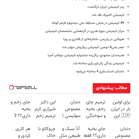
پدر انیمیشن ایران درگذشت
انیمیشن المپیک نقد شد
49 انیمیشن در بخش مسابقه ملی جشنواره فیلم کوتاه
مرکز انیمیشن حوزه هنری در گردهمایی متخصصان انیمیشن
هیولایی در پاریس، شاعرانه‌ای از فانتزی و رویا
عصر یخی4 دومین انیمیشن پرفروش جهان شد
هنرمندان مشهدی برگزیده جشنواره انیمیشن جوانان آسیا
انیمیشن زندگی زکریای رازی ساخته شد
داستان اسباب‌بازی 4 ساخته می‌شود
مطالب پیشنهادی
برای اولین
ترمیم جای
دندان
این دکتر
جای زخم و
بار در ایران
زخم، بخیه
مصنوعی
شیرازی کرم
بخیه
🇮🇷 این
و سوختگی
سوئیسی |
ترمیم زخم
داری؟؟ 3
دکتر کرم
فقط در 3
سبک،
ایرانی را
هفته‌ای
دندان
جای بخیه
🦷 سبک و
چروکاتو با
هر کاری
ترمیم کننده
هفته!!😍
مقاوم،
ساخت!!!
محوش کن!
مصنوعی
داری؟؟ فقط
طبیعی مثل
خاک
کردی و
23 روزه
طبیعی!