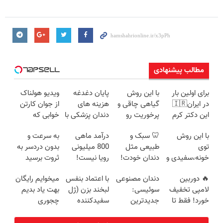
مطالب پیشنهادی
برای اولین بار
با این روش
پایان دغدغه
ویدیو هولناک
در ایران🇮🇷
گیاهی چاقی و
هزینه های
از جوان کارتن
این دکتر کرم
پرخوریت رو
دندان پزشکی با
خوابی که
ترمیم کننده 23
شکست بده
پک سفید
میلیاردر شد.
با این روش
🦷 سبک و
درآمد ماهی
به سرعت و
روزه ساخت!
کننده خانگی
آموزش رایگان
توی
طبیعی مثل
800 میلیونی
بدون دردسر به
خونه،سفیدی و
دندان خودت!
رویا نیست!
ثروت برسید
زیبایی دندوناتو
نصب آسان و
امتحانش
(دوره کاملا
🔥 دوربین
دندان مصنوعی
با اعتماد بنفس
میخوایم رایگان
برگردون
پرداخت
مجانیه😉
رایگان
لامپی تخفیف
سوئیسی:
لبخند بزن (ژل
بهت یاد بدیم
(40%off)
اقساطی 💳 📍
پولسازی)
خورد! فقط تا
جدیدترین
سفیدکننده
چجوری
تهران
آخر امروز 🔥
فناوری اروپا،
دندان40%تخفیف)
پولدارشی! باور
سبک و مقاوم |
نداری امتحانش