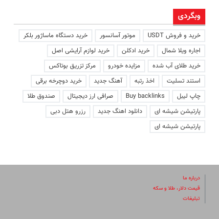
وبگردی
خرید و فروش USDT
موتور آسانسور
خرید دستگاه ماساژور بلکر
اجاره ویلا شمال
خرید ادکلن
خرید لوازم آرایشی اصل
خرید طلای آب شده
مزایده خودرو
مرکز تزریق بوتاکس
استند تسلیت
اخذ رتبه
آهنگ جدید
خرید دوچرخه برقی
چاپ لیبل
Buy backlinks
صرافی ارز دیجیتال
صندوق طلا
پارتیشن شیشه ای
دانلود اهنگ جدید
رزرو هتل دبی
پارتیشن شیشه ای
درباره ما
قیمت دلار، طلا و سکه
تبلیغات