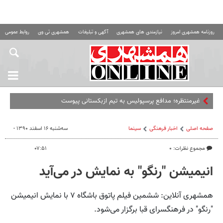
روزنامه همشهری امروز
نیازمندی های همشهری
آگهی و تبلیغات
همشهری تی وی
روابط عمومی ه
غیرمنتظره؛‌ مدافع پرسپولیس به تیم ازبکستانی پیوست
صفحه اصلی
اخبار فرهنگی
سینما
سه‌شنبه ۱۶ اسفند ۱۳۹۰ -
مجموع نظرات: ۰
۰۷:۵۱
انیمیشن "رنگو" به نمایش در می‌آید
همشهری آنلاین: ششمین فیلم پاتوق باشگاه ۷ با نمایش انیمیشن
"رنگو" در فرهنگسرای قبا برگزار می‌شود.