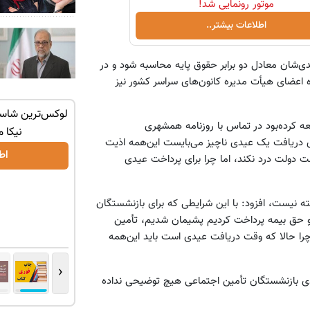
موتور رونمایی شد!
اطلاعات بیشتر..
دی‌شان معادل دو برابر حقوق پایه محاسبه شود و در
 اصلی مذاکره اعضای هیأت مدیره کانون‌های سراسر کشور نیز
با یک برگ
بزرگترین، لوکس‌ترین و قوی‌ترین شاسی بلند
ه کرده‌بود در تماس با روزنامه همشهری
EREV در در ایران رونمایی شد
نیکا 
ی دریافت یک عیدی ناچیز می‌بایست این‌همه اذیت
اطلاعات بیشتر..
اط
دولت درد نکند، اما چرا برای پرداخت عیدی
ه نیست، افزود: با این شرایطی که برای بازنشستگان
 و زحمت کشیدیم و حق بیمه پرداخت کردیم پشیمان شدیم، تأمین
را حالا که وقت دریافت عیدی است باید این‌همه
‹
ی بازنشستگان تأمین اجتماعی هیچ توضیحی نداده