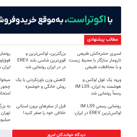
مطالب پیشنهادی
اسپری حشره‌کش طبیعی
بزرگترین، لوکس‌ترین و
تارومار سازگار با محیط زیست
قوی‌ترین شاسی بلند EREV
و با محافظت طبیعی
در در ایران رونمایی شد
ایران 
ورود یک غول لوکس و
کاهش وزن باورنکردنی با یک
میخوای
هوشمند به ایران، IM LS9
روش خانگی و خوشمزه
چجوری 
رسماً رونمایی شد
امتحا
رونمایی رسمی IM LS9
قبل از سفرهای برون استانی
به بزر
لوکس‌ترین EREV در ایران
خلافی خود را صفر کنید!
میلیون
دیدگاه خوانندگان امروز