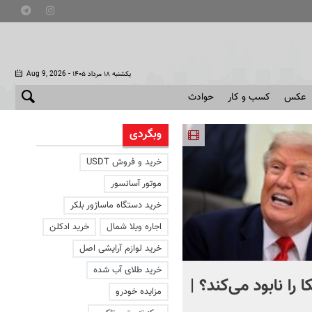
- یکشنبه ۱۸ مرداد ۱۴۰۵
Aug 9, 2026
عکس
کسب و کار
حوادث
وبگردی
خرید و فروش USDT
موتور آسانسور
خرید دستگاه ماساژور بلکر
اجاره ویلا شمال
خرید ادکلن
خرید لوازم آرایشی اصل
خرید طلای آب شده
 را نابود می‌کند؟ |
تصویری دردناک از دلفینی ک
مزایده خودرو
یک هفته کنار جسد بچه‌اش