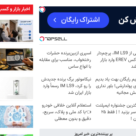
اخبار بازار و کسب
رونمایی از IM LS9، پرچم‌دار
اسپری ازبین‌برنده حشرات
فوق‌لوکس EREV وارد بازار
رختخواب، مناسب برای مقابله
شد
با انواع ساس
م رایگان بهت یاد بدیم
نیکاموتور برگ برنده جدیدش
پولدارشی! باور نداری
را رو کرد، IM LS9 رسماً وارد
نش مجانیه
بازار ایران شد
گترین جشنواره ایمپلنت
استعلام آنلاین خلافی خودرو
تهران سر بزنید ! | فقط ۲۵
👈با کد ملی و پلاک، سریع،
 !
دقیق و بدون معطلی
پر بیننده‌ترین خبر امروز