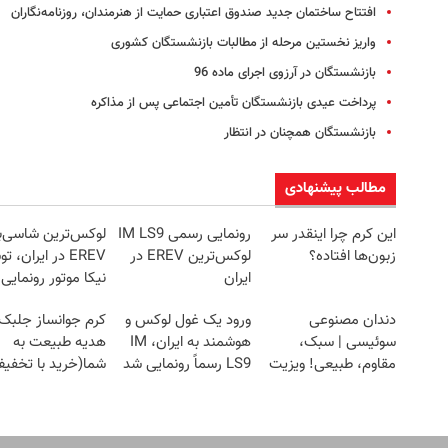
افتتاح ساختمان جدید صندوق اعتباری حمایت از هنرمندان، روزنامه‌نگاران
واریز نخستین مرحله از مطالبات بازنشستگان کشوری
بازنشستگان در آرزوی اجرای ماده 96
پرداخت عیدی بازنشستگان تأمین اجتماعی پس از مذاکره
بازنشستگان همچنان در انتظار
مطالب پیشنهادی
این کرم چرا اینقدر سر
رونمایی رسمی IM LS9
لوکس‌ترین شاسی‌ب
زبون‌ها افتاده؟
لوکس‌ترین EREV در
EREV در ایران، 
ایران
نیکا موتور رونمایی
دندان مصنوعی
ورود یک غول لوکس و
کرم جوانساز جلبک
سوئیسی | سبک،
هوشمند به ایران، IM
هدیه طبیعت به
مقاوم، طبیعی! ویزیت
LS9 رسماً رونمایی شد
شما(خرید با تخفی
رایگان+پرداخت
ویژه)
اقساطی😍