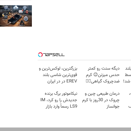
لند
دیگه سنت رو کمتر
بزرگترین، لوکس‌ترین و
توسط
حدس میزنن😉 کرم
قوی‌ترین شاسی بلند
 شد!
ضدچروک گیاهی👈🏻
EREV در در ایران
45%تخفیف
رونمایی شد
،
درمان طبیعی چین و
نیکاموتور برگ برنده
چروک در 30روز با کرم
جدیدش را رو کرد، IM
ف
جوانساز
LS9 رسماً وارد بازار
آلمانی(45%تخفیف)
ایران شد