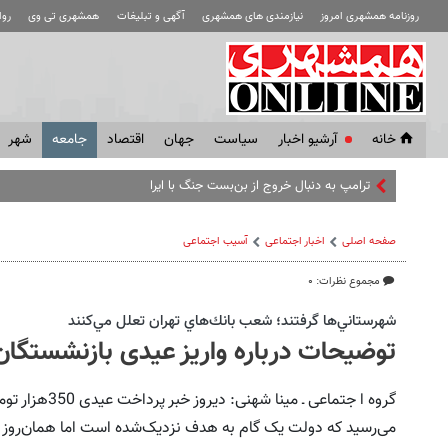
روزنامه همشهری امروز
نیازمندی های همشهری
آگهی و تبلیغات
همشهری تی وی
رو
خانه
آرشیو اخبار
سياست
جهان
اقتصاد
جامعه
شهر
ترامپ به دنبال خروج از بن‌بست جنگ با ایران بدون توافق هست
صفحه اصلی
اخبار اجتماعی
آسیب اجتماعی
مجموع نظرات: ۰
شهرستاني‌ها گرفتند؛ شعب بانك‌هاي تهران تعلل مي‌كنند
توضیحات درباره واریز عیدی بازنشستگان
‌گروه ا جتماعی 
می‌رسید که دولت یک گام به هدف نزدیک‌شده است اما همان‌روز 