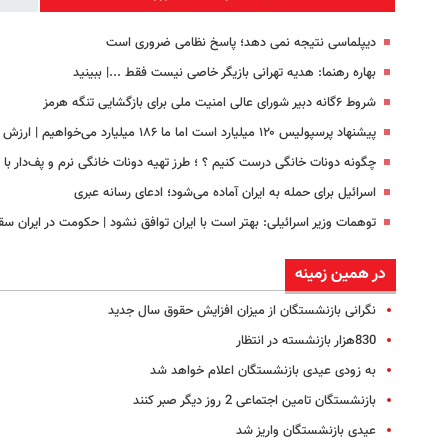
دیپلماسی نتیجه‌ نمی دهد؛ پاسخ نظامی ضروری است
بهاره رهنما: هدیه تهرانی بازیگر خاصی نیست فقط ...|‌ ببینید
شروط ۶گانه دبیر شورای عالی امنیت ملی برای بازگشایی تنگه هرمز
پیشنهاد پرسپولیس ۱۲۰ میلیارد است اما ما ۱۸۶ میلیارد می‌خواهیم | ارزش بازیکن ما بیشتر از خرید جدید این باشگاه است
چگونه دونات خانگی درست کنیم ؟ ؛ طرز تهیه دونات خانگی نرم و پف‌دار ب
اسرائیل برای حمله به ایران آماده می‌شود؛ ادعای رسانه عبری
توهمات وزیر اسرائیلی: بهتر است با ایران توافق نشود | حکومت در ایران س
در همین زمینه
نگرانی بازنشستگان از میزان افزایش حقوق سال جدید
830هزار بازنشسته در انتظار
به زودی عیدی بازنشستگان اعلام خواهد شد
بازنشستگان تامین اجتماعی 2 روز دیگر صبر کنند
عیدی بازنشستگان واریز شد