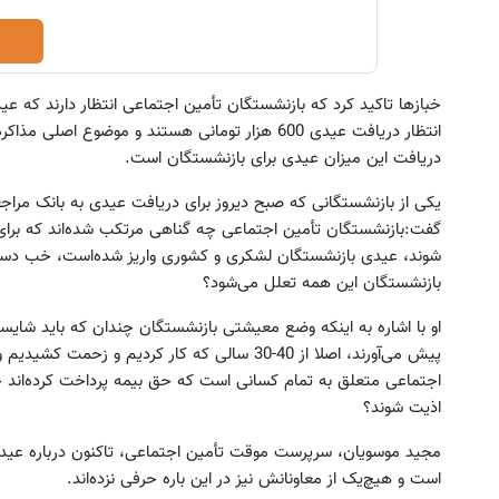
خبازها تاکید کرد که بازنشستگان تأمین اجتماعی انتظار دارند که عی
انتظار دریافت عیدی 600 هزار تومانی هستند و موضوع
دریافت این میزان عیدی برای بازنشستگان است.
 داری دستاوردهای ادبی یا علمی خود
خرید اقساطی طلا و گوشی فقط 
یکی از بازنشستگانی که صبح دیروز برای دریافت عیدی به بانک مراجع
را فوری به کتاب تبدیل کنی؟
چک صیادی
گفت:بازنشستگان تأمین اجتماعی چه گناهی مرتکب شده‌‌اند که برا
کلیک کنید
درخواست اعتبار
شوند، عیدی بازنشستگان لشکری و کشوری واریز شده‌است، خب دست 
بازنشستگان این همه تعلل می‌شود؟
او با اشاره به اینکه وضع معیشتی بازنشستگان چندان که باید شایست
پیش می‌آورند، ‌اصلا از 40-30 سالی که کار کردیم
اجتماعی متعلق به تمام کسانی است که حق بیمه پرداخت کرده‌اند چ
اذیت شوند؟
مجید موسویان، سرپرست موقت تأمین اجتماعی، تاکنون درباره عید
است و هیچ‌یک از معاونانش نیز در این باره حرفی نزده‌اند.